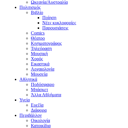
Ωκεανία/Αυστραλία
Πολιτισμός
Βιβλίο
Ποίηση
Νέες κυκλοφορίες
Παρουσιάσεις
Comics
Θέατρο
Κινηματογράφος
Τηλεόραση
Μουσική
Χορός
Εικαστικά
Αρχαιολογία
Μουσεία
Αθλητικά
Ποδόσφαιρο
Μπάσκετ
Άλλα Αθλήματα
Υγεία
Ευεξία
Διάφορα
Περιβάλλον
Οικολογία
Κατοικίδια