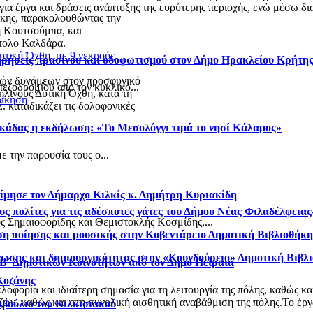
α έργα και δράσεις ανάπτυξης της ευρύτερης περιοχής, ενώ μέσω δια
κης, παρακολουθώντας την
ρη Κουτσούμπα, και
τολο Καλδάρα.
υτική Όχθη, με 9 νεκρούς
τηρήσεις πρασίνου και οδοφωτισμού στον Δήμο Ηρακλείου Κρήτη
ινών δυνάμεων στον προσφυγικό
πεζοδρομίου από τον κυκλικό...
ηλινούς Δυτική Όχθη, κατά τη
οίκηση
. καταδικάζει τις δολοφονικές
κάδας η εκδήλωση: «Το Μεσολόγγι τιμά το νησί Κάλαμος»
 την παρουσία τους ο...
ίμησε τον Δήμαρχο Κιλκίς κ. Δημήτρη Κυριακίδη
ς πολίτες για τις αδέσποτες γάτες του Δήμου Νέας Φιλαδέλφεια
ς Σημαιοφορίδης και Θεμιστοκλής Κοσμίδης,...
η ποίησης και μουσικής στην Κοβεντάρειο Δημοτική Βιβλιοθήκ
νωσης και δημιουργικότητας στην «Κουνδούρειο» Δημοτική Βιβλ
 Β΄ Δημοτικών Κοινοτήτων από τον Δήμο Πειραιά
Κοζάνης
φορία και ιδιαίτερη σημασία για τη λειτουργία της πόλης, καθώς κα
ν, καθώς και στη συνολική αισθητική αναβάθμιση της πόλης.Το έργο
μβούλιο του Κιλκισιακού