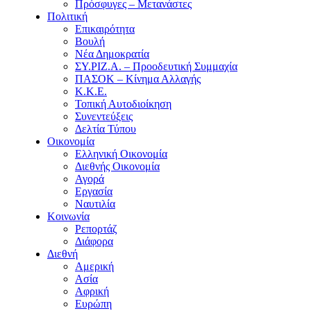
Πρόσφυγες – Μετανάστες
Πολιτική
Επικαιρότητα
Βουλή
Νέα Δημοκρατία
ΣΥ.ΡΙΖ.Α. – Προοδευτική Συμμαχία
ΠΑΣΟΚ – Κίνημα Αλλαγής
Κ.Κ.Ε.
Τοπική Αυτοδιοίκηση
Συνεντεύξεις
Δελτία Τύπου
Οικονομία
Ελληνική Οικονομία
Διεθνής Οικονομία
Αγορά
Εργασία
Ναυτιλία
Κοινωνία
Ρεπορτάζ
Διάφορα
Διεθνή
Αμερική
Ασία
Αφρική
Ευρώπη