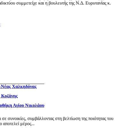
δικτύου συμμετείχε και η βουλευτής της Ν.Δ. Ευρυτανίας κ.
ς
ς-Νέας Χαλκηδόνας
η Κοζάνης
ιοθήκη Αγίου Νικολάου
ι σε συνοικίες, συμβάλλοντας στη βελτίωση της ποιότητας του
 αποτελεί μέρος...