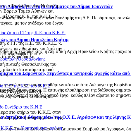
λατεία Τσαλδάρη, στη Νεάπολη
 στη Δημοτική Ενότητα Περάματος του Δήμου Ιωαννιτών
ον Βόρειο Τομέα Αθηνών και
μέλος της Κ.Ε. του Κ.Κ.Ε., κ.
βελτίωση και επέκταση έργων υποδομής στη Δ.Ε. Περάματος», συνολ
έγκας, με τον ανάδοχο του έργου.
ας ζητά ο Γ.Γ. της Κ.Ε. του Κ.Κ.Ε.
ολη, του Δήμου Ηρακλείου Κρήτης
 ο Γ.Γ. της Κ.Ε. του Κ.Κ.Ε., κ.
ένειες των θυμάτων και ζητά την
οβάθμιας εκπαίδευσης, η Δημοτική Αρχή Ηρακλείου Κρήτης προχώρησ
 ή συγκαλυφθεί τίποτε.
 στην Κηπούπολη.
ταυρούπολη Θεσσαλονίκης
οπή Δυτικής Θεσσαλονίκης του
ς, μίλησε στο κατάμεστο από
ό δίκτυο του Σαρωνικού, περνώντας ο κεντρικός αγωγός κάτω από
νίκη.
αγωγού αποχέτευσης ακαθάρτων κάτω από τη Διώρυγα της Κορίνθου, στ
υ Π.Γ. της Κ.Ε. του Κ.Κ.Ε.
 την εξέλιξη του έργου. Η επιτυχής ολοκλήρωση της διάβασης σηματο
όσεων Σύγχρονη Εποχή
 Θεοδώρων) περιβαλλοντικό έργο, καθώς πλέον αίρεται το σημαντικό
.Κ.Ε., κ. Νίκος Σοφιανός θα
3ο Συνέδριο της Κ.Ν.Ε.
ερα στο κτήριο του Κ.Κ.Ε. στον
ι αναπτυξιακή ώθηση μέσω της Ο.Χ.Ε. Αγράφων και της λίμνης 
 Δημήτρης Κουτσούμπας, μιλώντας
υ Κ.Κ.Ε., κ. Κουτσούμπας, από τη
στη στην Τακτική Συνεδρίαση του Δημοτικού Συμβουλίου Αγράφων, 