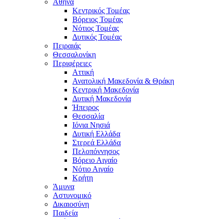
Αθήνα
Κεντρικός Τομέας
Βόρειος Τομέας
Νότιος Τομέας
Δυτικός Τομέας
Πειραιάς
Θεσσαλονίκη
Περιφέρειες
Αττική
Ανατολική Μακεδονία & Θράκη
Κεντρική Μακεδονία
Δυτική Μακεδονία
Ήπειρος
Θεσσαλία
Ιόνια Νησιά
Δυτική Ελλάδα
Στερεά Ελλάδα
Πελοπόννησος
Βόρειο Αιγαίο
Νότιο Αιγαίο
Κρήτη
Άμυνα
Αστυνομικό
Δικαιοσύνη
Παιδεία