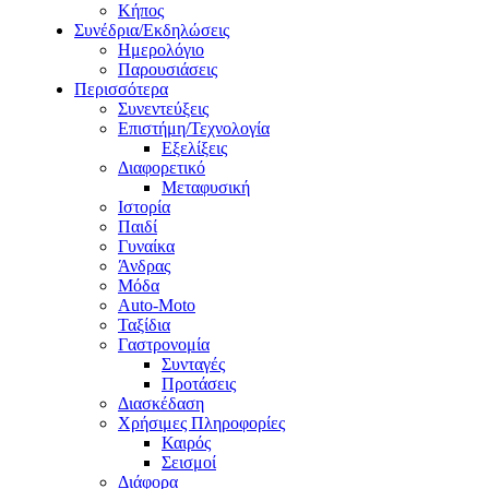
Κήπος
Συνέδρια/Εκδηλώσεις
Ημερολόγιο
Παρουσιάσεις
Περισσότερα
Συνεντεύξεις
Επιστήμη/Τεχνολογία
Εξελίξεις
Διαφορετικό
Μεταφυσική
Ιστορία
Παιδί
Γυναίκα
Άνδρας
Μόδα
Auto-Moto
Ταξίδια
Γαστρονομία
Συνταγές
Προτάσεις
Διασκέδαση
Χρήσιμες Πληροφορίες
Καιρός
Σεισμοί
Διάφορα