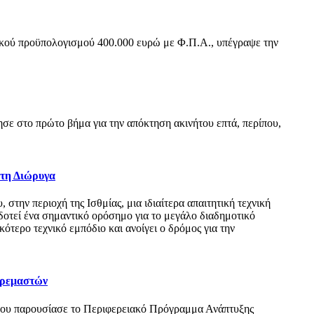
ικού προϋπολογισμού 400.000 ευρώ με Φ.Π.Α., υπέγραψε την
ε στο πρώτο βήμα για την απόκτηση ακινήτου επτά, περίπου,
 τη Διώρυγα
ην περιοχή της Ισθμίας, μια ιδιαίτερα απαιτητική τεχνική
δοτεί ένα σημαντικό ορόσημο για το μεγάλο διαδημοτικό
τερο τεχνικό εμπόδιο και ανοίγει ο δρόμος για την
Κρεμαστών
όπου παρουσίασε το Περιφερειακό Πρόγραμμα Ανάπτυξης