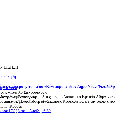
Ν ΕΙΔΗΣΗ
οδιοίκηση
ά της ανέγερσης του νέου «Κένταυρου» στον Δήμο Νέας Φιλαδέλ
στην Κούβα
νικής «Καμίλο Σιενφουέγος»,
ας ενημέρωσε τους πολίτες πως το Διοικητικό Εφετείο Αθηνών απέρ
Αναγιάνσι Ροντρίγκες
ουτσάκης, Ηλίας Τάφας και Σωτήρης Κοσκολέτος, με την οποία ζητού
επικεφαλής τον Γ.Γ. της Κ.Ε. κ.
 Κ.Κ. Κούβας.
ισσό | Σάββατο 1 Απρίλη, 6:30