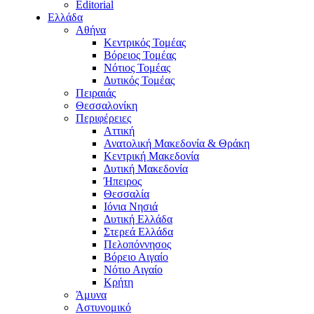
Editorial
Ελλάδα
Αθήνα
Κεντρικός Τομέας
Βόρειος Τομέας
Νότιος Τομέας
Δυτικός Τομέας
Πειραιάς
Θεσσαλονίκη
Περιφέρειες
Αττική
Ανατολική Μακεδονία & Θράκη
Κεντρική Μακεδονία
Δυτική Μακεδονία
Ήπειρος
Θεσσαλία
Ιόνια Νησιά
Δυτική Ελλάδα
Στερεά Ελλάδα
Πελοπόννησος
Βόρειο Αιγαίο
Νότιο Αιγαίο
Κρήτη
Άμυνα
Αστυνομικό