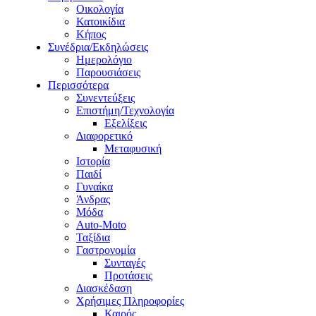
Οικολογία
Κατοικίδια
Κήπος
Συνέδρια/Εκδηλώσεις
Ημερολόγιο
Παρουσιάσεις
Περισσότερα
Συνεντεύξεις
Επιστήμη/Τεχνολογία
Εξελίξεις
Διαφορετικό
Μεταφυσική
Ιστορία
Παιδί
Γυναίκα
Άνδρας
Μόδα
Auto-Moto
Ταξίδια
Γαστρονομία
Συνταγές
Προτάσεις
Διασκέδαση
Χρήσιμες Πληροφορίες
Καιρός