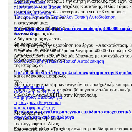
Εφετείο Αθηνών απέρριψε την αίτηση αναστολής, που είχαν κ
Νυχτολόγια ενός
«Πολιτών Πολιτεία» κ.κ. Μιχάλης Κουτσάκης, Ηλίας Τάφας κ
περαστικού», του Βάσου
ανασταλούν οι εργασίες ανέγερσης του νέου «Κένταυρου».
Ηλία Βογιατζόγλου
Ήπειρος
Κοινωνία
Περιβάλλον
Τοπική Αυτοδιοίκηση
Το «κρυφό μονοπάτι» είναι
η καταγραφή μιας
ιχνηλασίας, που επιχειρεί ο
Υπογράφηκε η σύμβαση για έργα υποδομής 400.000 ευρώ
κεντρικός ήρωας στα
Ιωαννιτών
διδάγματα μιας άγνωστης
Δημιουργίας. Ενός
Τη σύμβαση για την υλοποίηση του έργου: «Αποκατάσταση, β
κόσμου, που μέσα από το
Περάματος», συνολικού προϋπολογισμού 400.000 ευρώ με Φ.
προσωπικό του πεπρωμένο
Δήμαρχος Ιωαννιτών, κ. Θωμάς Μπέγκας, με τον ανάδοχο του
ξεδιπλώνονται τα γεγονότα
Κοινωνία
Κρήτη
Παιδεία
Τοπική Αυτοδιοίκηση
της ιστορίας, οι
αιφνιδιασμοί, οι εικόνες
Πρώτο βήμα για το νέο σχολικό συγκρότημα στην Κηπούπ
και οι αδιάκοπες μεταβολές
του.
Με στόχο την κάλυψη των αναγκών της προσχολικής και πρω
Ενδιαφέρουσα η
Κρήτης προχώρησε στο πρώτο βήμα για την απόκτηση ακινήτ
εκδήλωση του Ν.Π.Δ.Δ
Φιλελλήνων και ΑΧΕΠΑ στην Κηπούπολη.
«Δημήτριος Βικέλας» για
τη σύγχρονη βιογενετική
και τις εφαρμογές της
Ξεπέρασε το μεγαλύτερο τεχνικό εμπόδιο το αποχετευτικό
Με αφορμή την
αγωγός κάτω από τη Διώρυγα
παρουσίαση του βιβλίου
της συγγραφέα κ. Λίνας
Ολοκληρώθηκε με επιτυχία η διέλευση του δίδυμου κεντρικ
Σόρογκα, με τίτλο: «Το