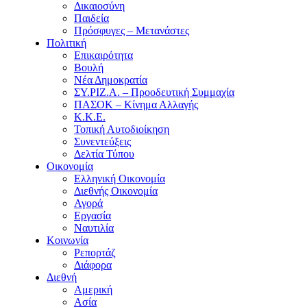
Δικαιοσύνη
Παιδεία
Πρόσφυγες – Μετανάστες
Πολιτική
Επικαιρότητα
Βουλή
Νέα Δημοκρατία
ΣΥ.ΡΙΖ.Α. – Προοδευτική Συμμαχία
ΠΑΣΟΚ – Κίνημα Αλλαγής
Κ.Κ.Ε.
Τοπική Αυτοδιοίκηση
Συνεντεύξεις
Δελτία Τύπου
Οικονομία
Ελληνική Οικονομία
Διεθνής Οικονομία
Αγορά
Εργασία
Ναυτιλία
Κοινωνία
Ρεπορτάζ
Διάφορα
Διεθνή
Αμερική
Ασία