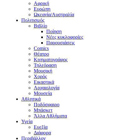
Αφρική
Ευρώπη
Ωκεανία/Αυστραλία
Πολιτισμός
Βιβλίο
Ποίηση
Νέες κυκλοφορίες
Παρουσιάσεις
Comics
Θέατρο
Κινηματογράφος
Τηλεόραση
Μουσική
Χορός
Εικαστικά
Αρχαιολογία
Μουσεία
Αθλητικά
Ποδόσφαιρο
Μπάσκετ
Άλλα Αθλήματα
Υγεία
Ευεξία
Διάφορα
Περιβάλλον