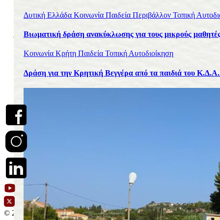
Σαλονικίδης & ΣΙΑ Ο.Ε.
Δυτική Ελλάδα
Κοινωνία
Παιδεία
Περιβάλλον
Τοπική Αυτοδι
Νόμιμος Εκπρόσωπος: Απόστολος Σαλονικίδης
Βιωματική δράση ανακύκλωσης για τους μικρούς μαθητές
Έδρα – Γραφεία: Χρυσοστόμου Σμύρνης αρ. 45-49, Αθήνα,
Τ.Κ. 11144
Κοινωνία
Κρήτη
Παιδεία
Τοπική Αυτοδιοίκηση
Α.Φ.Μ.: 099112637, Δ.Ο.Υ.: ΙΓ΄ ΑΘΗΝΩΝ
Δράση για την Κρητική Βεγγέρα από τα παιδιά του Κ.Δ.Α
Ηλεκτρονική διεύθυνση Επικοινωνίας:
pyrranews@gmail.com
, Τηλ. Επικοινωνίας: 6944503911
© 2026
WEDOO