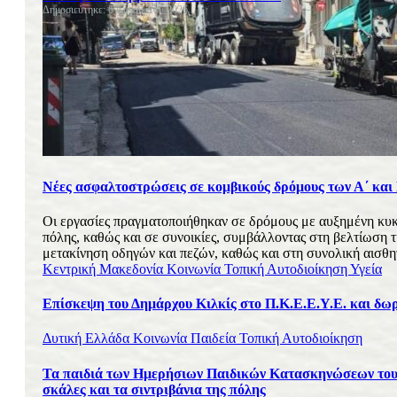
Δημοσιεύτηκε: 6 Αυγούστου 2026
Μόνιμες Στήλες
Ελλάδα
Πολιτική
Οικονομία
Κοινωνία
Διεθνή
Πολιτισμός
Νέες ασφαλτοστρώσεις σε κομβικούς δρόμους των Α΄ και
Αθλητικά
Υγεία
Οι εργασίες πραγματοποιήθηκαν σε δρόμους με αυξημένη κυκλο
πόλης, καθώς και σε συνοικίες, συμβάλλοντας στη βελτίωση 
μετακίνηση οδηγών και πεζών, καθώς και στη συνολική αισθητ
ΟΡΟΙ ΧΡΗΣΗΣ
Κεντρική Μακεδονία
Κοινωνία
Τοπική Αυτοδιοίκηση
Υγεία
ΠΟΛΙΤΙΚΗ ΠΡΟΣΤΑΣΙΑΣ ΑΠΟΡΡΗΤΟΥ
pyrranews.gr | Ταυτότητα
Επίσκεψη του Δημάρχου Κιλκίς στο Π.Κ.Ε.Ε.Υ.Ε. και δω
Διαχειριστής – Διευθυντής: Απόστολος Σαλονικίδης
Δυτική Ελλάδα
Κοινωνία
Παιδεία
Τοπική Αυτοδιοίκηση
Διευθύντρια Σύνταξης: Παναγιώτα Σούγια
Τα παιδιά των Ημερήσιων Παιδικών Κατασκηνώσεων του 
σκάλες και τα σιντριβάνια της πόλης
Ιδιοκτησία – Δικαιούχος domain name: Απόστολος