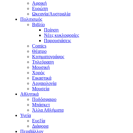
Αφρική
Ευρώπη
Ωκεανία/Αυστραλία
Πολιτισμός
Βιβλίο
Ποίηση
Νέες κυκλοφορίες
Παρουσιάσεις
Comics
Θέατρο
Κινηματογράφος
Τηλεόραση
Μουσική
Χορός
Εικαστικά
Αρχαιολογία
Μουσεία
Αθλητικά
Ποδόσφαιρο
Μπάσκετ
Άλλα Αθλήματα
Υγεία
Ευεξία
Διάφορα
Περιβάλλον