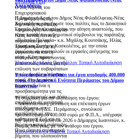
ΣΤΑΘΜΕΥΣΗ
Χαλκηδόνας
Ο 2ος Άξονας του
Επιχειρησιακού
Η Δημοτική Αρχή του Δήμος Νέας Φιλαδέλφειας-Νέας
Προγράμματος της
Χαλκηδόνας ενημέρωσε τους πολίτες πως το Διοικητικό
δημοτικής παράταξης
Εφετείο Αθηνών απέρριψε την αίτηση αναστολής, που
«Δημιουργία Αλληλεγγύη»
είχαν καταθέσει οι δημοτικοί σύμβουλοι της παράταξης
Νέας Ιωνίας Αττικής
«Πολιτών Πολιτεία» κ.κ. Μιχάλης Κουτσάκης, Ηλίας
ασχολείται με την
Τάφας και Σωτήρης Κοσκολέτος, με την οποία
προσβασιμότητα, τη
ζητούσαν να ανασταλούν οι εργασίες ανέγερσης του
συγκοινωνία και τη
νέου «Κένταυρου».
στάθμευση, προτείνοντας
Ήπειρος
Κοινωνία
Περιβάλλον
Τοπική Αυτοδιοίκηση
ρεαλιστικές λύσεις για την
επίλυση των σοβαρότατων
αυτών προβλημάτων της
Υπογράφηκε η σύμβαση για έργα υποδομής 400.000
πότης. Όμως, πόσο
ευρώ στη Δημοτική Ενότητα Περάματος του Δήμου
σημαντική είναι η
Ιωαννιτών
προσβασιμότητα για τις
αστικές περιοχές και πόσο
Τη σύμβαση για την υλοποίηση του έργου:
συμβάλλει σε μια σειρά
«Αποκατάσταση, βελτίωση και επέκταση έργων
από θέματα, που
υποδομής στη Δ.Ε. Περάματος», συνολικού
σχετίζονται με την
προϋπολογισμού 400.000 ευρώ με Φ.Π.Α., υπέγραψε
καθημερινή ζωή και τη
την Τρίτη 4 Αυγούστου 2026 ο Δήμαρχος Ιωαννιτών, κ.
βιώσιμη αστική ανάπτυξη;
Θωμάς Μπέγκας, με τον ανάδοχο του έργου.
Ποια είναι τα στρατηγικά
Κοινωνία
Κρήτη
Παιδεία
Τοπική Αυτοδιοίκηση
βήματα, που υλοποιούνται