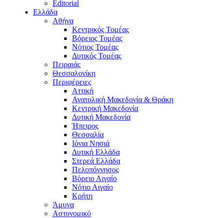
Editorial
Ελλάδα
Αθήνα
Κεντρικός Τομέας
Βόρειος Τομέας
Νότιος Τομέας
Δυτικός Τομέας
Πειραιάς
Θεσσαλονίκη
Περιφέρειες
Αττική
Ανατολική Μακεδονία & Θράκη
Κεντρική Μακεδονία
Δυτική Μακεδονία
Ήπειρος
Θεσσαλία
Ιόνια Νησιά
Δυτική Ελλάδα
Στερεά Ελλάδα
Πελοπόννησος
Βόρειο Αιγαίο
Νότιο Αιγαίο
Κρήτη
Άμυνα
Αστυνομικό