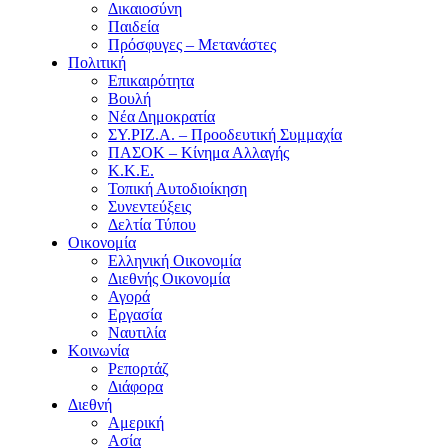
Δικαιοσύνη
Παιδεία
Πρόσφυγες – Μετανάστες
Πολιτική
Επικαιρότητα
Βουλή
Νέα Δημοκρατία
ΣΥ.ΡΙΖ.Α. – Προοδευτική Συμμαχία
ΠΑΣΟΚ – Κίνημα Αλλαγής
Κ.Κ.Ε.
Τοπική Αυτοδιοίκηση
Συνεντεύξεις
Δελτία Τύπου
Οικονομία
Ελληνική Οικονομία
Διεθνής Οικονομία
Αγορά
Εργασία
Ναυτιλία
Κοινωνία
Ρεπορτάζ
Διάφορα
Διεθνή
Αμερική
Ασία