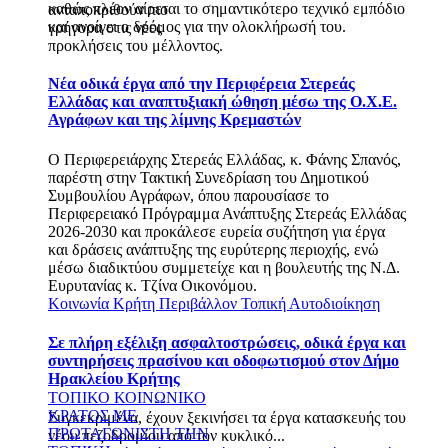
καθώς πλέον αίρεται το σημαντικότερο τεχνικό εμπόδιο
ανταποκριθούν πιο
και ανοίγει ο δρόμος για την ολοκλήρωσή του.
γρήγορα στις νέες
προκλήσεις του μέλλοντος.
Νέα οδικά έργα από την Περιφέρεια Στερεάς
Ελλάδας και αναπτυξιακή ώθηση μέσω της Ο.Χ.Ε.
Αγράφων και της λίμνης Κρεμαστών
Ο Περιφερειάρχης Στερεάς Ελλάδας, κ. Φάνης Σπανός,
παρέστη στην Τακτική Συνεδρίαση του Δημοτικού
Συμβουλίου Αγράφων, όπου παρουσίασε το
Περιφερειακό Πρόγραμμα Ανάπτυξης Στερεάς Ελλάδας
2026-2030 και προκάλεσε ευρεία συζήτηση για έργα
και δράσεις ανάπτυξης της ευρύτερης περιοχής, ενώ
μέσω διαδικτύου συμμετείχε και η βουλευτής της Ν.Δ.
Ευρυτανίας κ. Τζίνα Οικονόμου.
Κοινωνία
Κρήτη
Περιβάλλον
Τοπική Αυτοδιοίκηση
Σε πλήρη εξέλιξη ασφαλτοστρώσεις, οδικά έργα και
συντηρήσεις πρασίνου και οδοφωτισμού στον Δήμο
Ηρακλείου Κρήτης
ΤΟΠΙΚΟ ΚΟΙΝΩΝΙΚΟ
ΚΡΑΤΟΣ ΜΕ
Συγκεκριμένα, έχουν ξεκινήσει τα έργα κατασκευής του
ΠΡΩΤΑΓΩΝΙΣΤΗ ΤΗΝ
νέου πεζοδρομίου από τον κυκλικό...