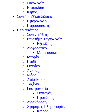
Οικολογία
Κατοικίδια
Κήπος
Συνέδρια/Εκδηλώσεις
Ημερολόγιο
Παρουσιάσεις
Περισσότερα
Συνεντεύξεις
Επιστήμη/Τεχνολογία
Εξελίξεις
Διαφορετικό
Μεταφυσική
Ιστορία
Παιδί
Γυναίκα
Άνδρας
Μόδα
Auto-Moto
Ταξίδια
Γαστρονομία
Συνταγές
Προτάσεις
Διασκέδαση
Χρήσιμες Πληροφορίες
Καιρός