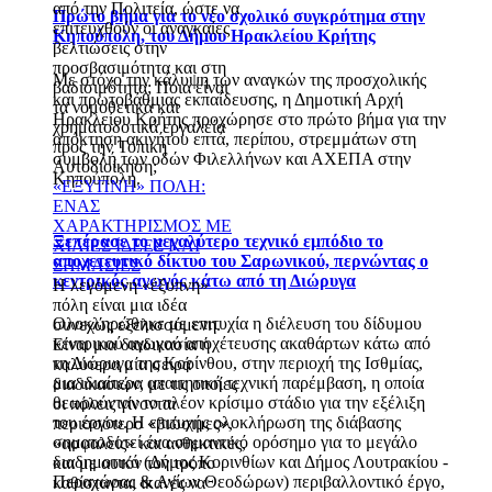
από την Πολιτεία, ώστε να
Πρώτο βήμα για το νέο σχολικό συγκρότημα στην
επιτευχθούν οι αναγκαίες
Κηπούπολη, του Δήμου Ηρακλείου Κρήτης
βελτιώσεις στην
προσβασιμότητα και στη
Με στόχο την κάλυψη των αναγκών της προσχολικής
βαδισιμότητα; Ποια είναι
και πρωτοβάθμιας εκπαίδευσης, η Δημοτική Αρχή
τα νομοθετικά και
Ηρακλείου Κρήτης προχώρησε στο πρώτο βήμα για την
χρηματοδοτικά εργαλεία
απόκτηση ακινήτου επτά, περίπου, στρεμμάτων στη
προς την Τοπική
συμβολή των οδών Φιλελλήνων και ΑΧΕΠΑ στην
Αυτοδιοίκηση;
Κηπούπολη.
«ΕΞΥΠΝΗ» ΠΟΛΗ:
ΕΝΑΣ
ΧΑΡΑΚΤΗΡΙΣΜΟΣ ΜΕ
Ξεπέρασε το μεγαλύτερο τεχνικό εμπόδιο το
ΧΙΛΙΕΣ ΙΔΕΕΣ ΚΑΙ
αποχετευτικό δίκτυο του Σαρωνικού, περνώντας ο
ΣΗΜΑΣΙΕΣ
κεντρικός αγωγός κάτω από τη Διώρυγα
Η λεγόμενη «έξυπνη»
πόλη είναι μια ιδέα
Ολοκληρώθηκε με επιτυχία η διέλευση του δίδυμου
συνεχώς εξελισσόμενη.
κεντρικού αγωγού αποχέτευσης ακαθάρτων κάτω από
Είναι μια διαδικασία ή
τη Διώρυγα της Κορίνθου, στην περιοχή της Ισθμίας,
καλύτερα μία σειρά
μια ιδιαίτερα απαιτητική τεχνική παρέμβαση, η οποία
διαδικασιών, με τις οποίες
θεωρούνταν το πλέον κρίσιμο στάδιο για την εξέλιξη
οι πόλεις γίνονται
του έργου. Η επιτυχής ολοκλήρωση της διάβασης
περισσότερο «βιώσιμες»,
σηματοδοτεί ένα σημαντικό ορόσημο για το μεγάλο
«ασφαλείς» και ανθεκτικές,
διαδημοτικό (Δήμος Κορινθίων και Δήμος Λουτρακίου -
και με αυτόν τον τρόπο
Περαχώρας & Αγίων Θεοδώρων) περιβαλλοντικό έργο,
καθίστανται ικανές να