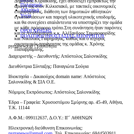
Δημήτρης Κυριακίδης, έχει αποδείξει εμπράκτως την
Πολιτισμός
αρωγή της στον Κιλκισιακό, με τακτικές οικονομικές
Αθλητικά
επιχορηγήσεις, διάθεση των δημοτικών αθλητικών
Υγεία
εγκαταστάσεων και παροχή υλικοτεχνικής υποδομής,
και θα συνεχίσει αταλάντευτα να υποστηρίζει την ομάδα
με κάθε πρόσφορο τρόπο.Στη συνάντηση ήταν παρόντες
ΟΡΟΙ ΧΡΗΣΗΣ
και οι Αντιδήμαρχοι κ.κ. Αλέξανδρος Σημαιοφορίδης
ΠΟΛΙΤΙΚΗ ΠΡΟΣΤΑΣΙΑΣ ΑΠΟΡΡΗΤΟΥ
και Νικόλαος Γιαρήμαγας, καθώς και ο ισχυρός
οικονομικός παράγοντας της ομάδας κ. Χρόνης
pyrranews.gr | Ταυτότητα
Παπαβραμίδης.
Διαχειριστής – Διευθυντής: Απόστολος Σαλονικίδης
Διευθύντρια Σύνταξης: Παναγιώτα Σούγια
Ιδιοκτησία – Δικαιούχος domain name: Απόστολος
Σαλονικίδης & ΣΙΑ Ο.Ε.
Νόμιμος Εκπρόσωπος: Απόστολος Σαλονικίδης
Έδρα – Γραφεία: Χρυσοστόμου Σμύρνης αρ. 45-49, Αθήνα,
Τ.Κ. 11144
Α.Φ.Μ.: 099112637, Δ.Ο.Υ.: ΙΓ΄ ΑΘΗΝΩΝ
Ηλεκτρονική διεύθυνση Επικοινωνίας:
pyrranews@gmail.com
, Τηλ. Επικοινωνίας: 6944503911