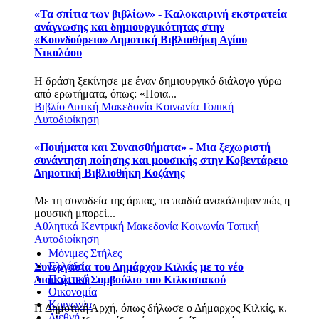
«Τα σπίτια των βιβλίων» - Καλοκαιρινή εκστρατεία
ανάγνωσης και δημιουργικότητας στην
«Κουνδούρειο» Δημοτική Βιβλιοθήκη Αγίου
Νικολάου
Η δράση ξεκίνησε με έναν δημιουργικό διάλογο γύρω
από ερωτήματα, όπως: «Ποια...
Βιβλίο
Δυτική Μακεδονία
Κοινωνία
Τοπική
Αυτοδιοίκηση
«Ποιήματα και Συναισθήματα» - Μια ξεχωριστή
συνάντηση ποίησης και μουσικής στην Κοβεντάρειο
Δημοτική Βιβλιοθήκη Κοζάνης
Με τη συνοδεία της άρπας, τα παιδιά ανακάλυψαν πώς η
μουσική μπορεί...
Αθλητικά
Κεντρική Μακεδονία
Κοινωνία
Τοπική
Αυτοδιοίκηση
Μόνιμες Στήλες
Ελλάδα
Συνεργασία του Δημάρχου Κιλκίς με το νέο
Πολιτική
Διοικητικό Συμβούλιο του Κιλκισιακού
Οικονομία
Κοινωνία
Η Δημοτική Αρχή, όπως δήλωσε ο Δήμαρχος Κιλκίς, κ.
Διεθνή