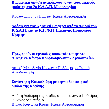
Βιωματική δράση ανακύκλωσης για τους μικρούς
μαθητές στο 2ο Κ.Δ.Α.Π. Μεσολογγίου
Κοινωνία
Κρήτη
Παιδεία
Τοπική Αυτοδιοίκηση
Δράση για την Κρητική Βεγγέρα από τα παιδιά του
Κ.Δ.Α.Π. και το Κ.Η.Φ.Η. Παλιανής Ηρακλείου
Κρήτης
Προχωρούν οι εργασίες αποκατάστασης στο
Αθλητικό Κέντρο Κουρκουμελάτων Αργοστολίου
Δυτική Μακεδονία
Κοινωνία
Ποδόσφαιρο
Τοπική
Αυτοδιοίκηση
Συνάντηση Κοκκαλιάρη με την ποδοσφαιρική
ομάδα της Κοζάνης
Από τη Διοίκηση της ομάδας συμμετείχαν: o Πρόεδρος
κ. Νίκος Δελιαλής, ο...
Βιβλίο
Κοινωνία
Κρήτη
Τοπική Αυτοδιοίκηση