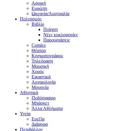
Αφρική
Ευρώπη
Ωκεανία/Αυστραλία
Πολιτισμός
Βιβλίο
Ποίηση
Νέες κυκλοφορίες
Παρουσιάσεις
Comics
Θέατρο
Κινηματογράφος
Τηλεόραση
Μουσική
Χορός
Εικαστικά
Αρχαιολογία
Μουσεία
Αθλητικά
Ποδόσφαιρο
Μπάσκετ
Άλλα Αθλήματα
Υγεία
Ευεξία
Διάφορα
Περιβάλλον