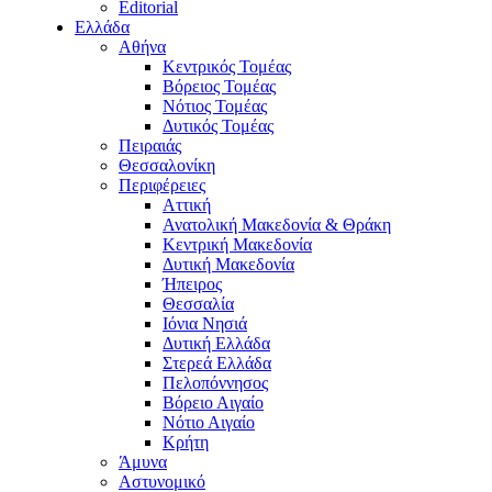
Editorial
Ελλάδα
Αθήνα
Κεντρικός Τομέας
Βόρειος Τομέας
Νότιος Τομέας
Δυτικός Τομέας
Πειραιάς
Θεσσαλονίκη
Περιφέρειες
Αττική
Ανατολική Μακεδονία & Θράκη
Κεντρική Μακεδονία
Δυτική Μακεδονία
Ήπειρος
Θεσσαλία
Ιόνια Νησιά
Δυτική Ελλάδα
Στερεά Ελλάδα
Πελοπόννησος
Βόρειο Αιγαίο
Νότιο Αιγαίο
Κρήτη
Άμυνα
Αστυνομικό