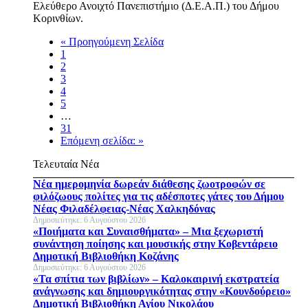
Ελεύθερο Ανοιχτό Πανεπιστήμιο (Δ.Ε.Α.Π.) του Δήμου
Κορινθίων.
« Προηγούμενη Σελίδα
1
2
3
4
5
…
31
Επόμενη σελίδα: »
Τελευταία Νέα
Νέα ημερομηνία δωρεάν διάθεσης ζωοτροφών σε
φιλόζωους πολίτες για τις αδέσποτες γάτες του Δήμου
Νέας Φιλαδέλφειας-Νέας Χαλκηδόνας
Δημοσιεύτηκε: 6 Αυγούστου 2026
«Ποιήματα και Συναισθήματα» – Μια ξεχωριστή
συνάντηση ποίησης και μουσικής στην Κοβεντάρειο
Δημοτική Βιβλιοθήκη Κοζάνης
Δημοσιεύτηκε: 6 Αυγούστου 2026
«Τα σπίτια των βιβλίων» – Καλοκαιρινή εκστρατεία
ανάγνωσης και δημιουργικότητας στην «Κουνδούρειο»
Δημοτική Βιβλιοθήκη Αγίου Νικολάου