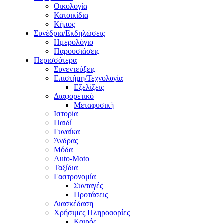
Οικολογία
Κατοικίδια
Κήπος
Συνέδρια/Εκδηλώσεις
Ημερολόγιο
Παρουσιάσεις
Περισσότερα
Συνεντεύξεις
Επιστήμη/Τεχνολογία
Εξελίξεις
Διαφορετικό
Μεταφυσική
Ιστορία
Παιδί
Γυναίκα
Άνδρας
Μόδα
Auto-Moto
Ταξίδια
Γαστρονομία
Συνταγές
Προτάσεις
Διασκέδαση
Χρήσιμες Πληροφορίες
Καιρός