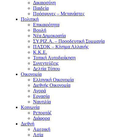
Δικαιοσύνη
Παιδεία
Πρόσφυγες – Μετανάστες
Πολιτική
Επικαιρότητα
Βουλή
Νέα Δημοκρατία
ΣΥ.ΡΙΖ.Α. – Προοδευτική Συμμαχία
ΠΑΣΟΚ – Κίνημα Αλλαγής
Κ.Κ.Ε.
Τοπική Αυτοδιοίκηση
Συνεντεύξεις
Δελτία Τύπου
Οικονομία
Ελληνική Οικονομία
Διεθνής Οικονομία
Αγορά
Εργασία
Ναυτιλία
Κοινωνία
Ρεπορτάζ
Διάφορα
Διεθνή
Αμερική
Ασία