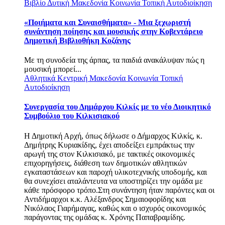
Βιβλίο
Δυτική Μακεδονία
Κοινωνία
Τοπική Αυτοδιοίκηση
«Ποιήματα και Συναισθήματα» - Μια ξεχωριστή
συνάντηση ποίησης και μουσικής στην Κοβεντάρειο
Δημοτική Βιβλιοθήκη Κοζάνης
Με τη συνοδεία της άρπας, τα παιδιά ανακάλυψαν πώς η
μουσική μπορεί...
Αθλητικά
Κεντρική Μακεδονία
Κοινωνία
Τοπική
Αυτοδιοίκηση
Συνεργασία του Δημάρχου Κιλκίς με το νέο Διοικητικό
Συμβούλιο του Κιλκισιακού
Η Δημοτική Αρχή, όπως δήλωσε ο Δήμαρχος Κιλκίς, κ.
Δημήτρης Κυριακίδης, έχει αποδείξει εμπράκτως την
αρωγή της στον Κιλκισιακό, με τακτικές οικονομικές
επιχορηγήσεις, διάθεση των δημοτικών αθλητικών
εγκαταστάσεων και παροχή υλικοτεχνικής υποδομής, και
θα συνεχίσει αταλάντευτα να υποστηρίζει την ομάδα με
κάθε πρόσφορο τρόπο.Στη συνάντηση ήταν παρόντες και οι
Αντιδήμαρχοι κ.κ. Αλέξανδρος Σημαιοφορίδης και
Νικόλαος Γιαρήμαγας, καθώς και ο ισχυρός οικονομικός
παράγοντας της ομάδας κ. Χρόνης Παπαβραμίδης.