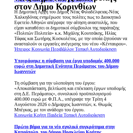
στον Δήμο Κορινθίων
Η Δημοτική Αρχή του Δήμος Νέας Φιλαδέλφειας-Νέας
Χαλκηδόνας ενημέρωσε τους πολίτες πως το Διοικητικό
Εφετείο Αθηνών απέρριψε την αίτηση αναστολής, που
είχαν καταθέσει οι δημοτικοί σύμβουλοι της παράταξης
«Πολιτών Πολιτεία» κ.κ. Μιχάλης Κουτσάκης, Ηλίας
Τάφας και Σωτήρης Κοσκολέτος, με την οποία ζητούσαν να
ανασταλούν οι εργασίες ανέγερσης του νέου «Κένταυρου».
Ήπειρος
Κοινωνία
Περιβάλλον
Τοπική Αυτοδιοίκηση
Υπογράφηκε η σύμβαση για έργα υποδομής 400.000
ευρώ στη Δημοτική Ενότητα Περάματος του Δήμου
Ιωαννιτών
Τη σύμβαση για την υλοποίηση του έργου:
«Αποκατάσταση, βελτίωση και επέκταση έργων υποδομής
στη Δ.Ε. Περάματος», συνολικού προϋπολογισμού
400.000 ευρώ με Φ.Π.Α., υπέγραψε την Τρίτη 4
Αυγούστου 2026 ο Δήμαρχος Ιωαννιτών, κ. Θωμάς
Μπέγκας, με τον ανάδοχο του έργου.
Κοινωνία
Κρήτη
Παιδεία
Τοπική Αυτοδιοίκηση
Πρώτο βήμα για το νέο σχολικό συγκρότημα στην
Κηπούπολη, του Δήμου Ηρακλείου Κρήτης