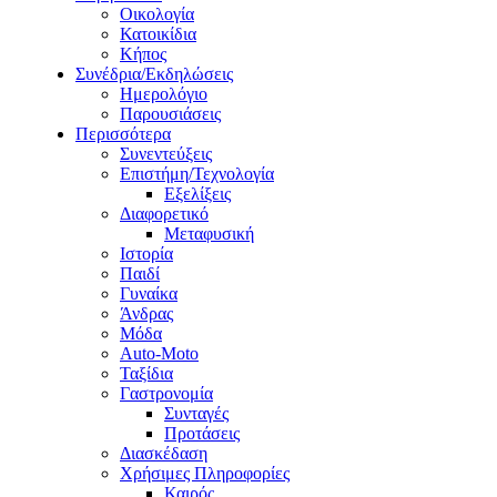
Οικολογία
Κατοικίδια
Κήπος
Συνέδρια/Εκδηλώσεις
Ημερολόγιο
Παρουσιάσεις
Περισσότερα
Συνεντεύξεις
Επιστήμη/Τεχνολογία
Εξελίξεις
Διαφορετικό
Μεταφυσική
Ιστορία
Παιδί
Γυναίκα
Άνδρας
Μόδα
Auto-Moto
Ταξίδια
Γαστρονομία
Συνταγές
Προτάσεις
Διασκέδαση
Χρήσιμες Πληροφορίες
Καιρός