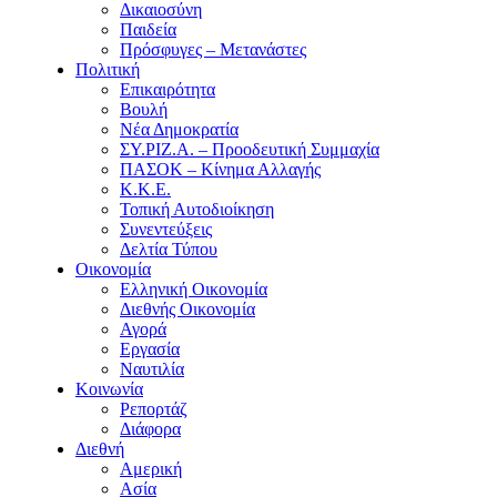
Δικαιοσύνη
Παιδεία
Πρόσφυγες – Μετανάστες
Πολιτική
Επικαιρότητα
Βουλή
Νέα Δημοκρατία
ΣΥ.ΡΙΖ.Α. – Προοδευτική Συμμαχία
ΠΑΣΟΚ – Κίνημα Αλλαγής
Κ.Κ.Ε.
Τοπική Αυτοδιοίκηση
Συνεντεύξεις
Δελτία Τύπου
Οικονομία
Ελληνική Οικονομία
Διεθνής Οικονομία
Αγορά
Εργασία
Ναυτιλία
Κοινωνία
Ρεπορτάζ
Διάφορα
Διεθνή
Αμερική
Ασία