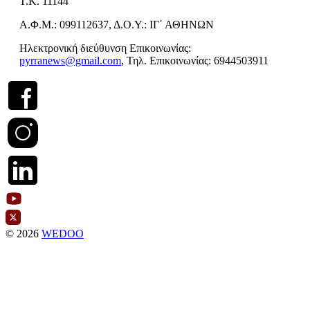
Τ.Κ. 11144
Α.Φ.Μ.: 099112637, Δ.Ο.Υ.: ΙΓ΄ ΑΘΗΝΩΝ
Ηλεκτρονική διεύθυνση Επικοινωνίας:
pyrranews@gmail.com
, Τηλ. Επικοινωνίας: 6944503911
© 2026
WEDOO