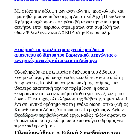
Με στόχο την κάλυψη των αναγκών της προσχολικής και
πρωτοβάθμιας εκπαίδευσης, η Δημοτική Αρχή Ηρακλείου
Κρήτης προχώρησε στο πρώτο βήμα για την απόκτηση
ακινήτου επτά, περίπου, στρεμμάτων στη συμβολή των
οδών Φιλελλήνων και ΑΧΕΠΑ στην Κηπούπολη.
Ξεπέρασε το μεγαλύτερο τεχνικό εμπόδιο το
αποχετευτικό δίκτυο του Σαρωνικού, περνώντας ο
κεντρικός αγωγός κάτω από τη Διώρυγα
Ολοκληρώθηκε με επιτυχία η διέλευση του δίδυμου
κεντρικού αγωγού αποχέτευσης ακαθάρτων κάτω από τη
Διώρυγα της Κορίνθου, στην περιοχή της Ισθμίας, μια
ιδιαίτερα απαιτητική τεχνική παρέμβαση, η οποία
θεωρούνταν το πλέον κρίσιμο στάδιο για την εξέλιξη του
έργου. Η επιτυχής ολοκλήρωση της διάβασης σηματοδοτεί
ένα σημαντικό ορόσημο για το μεγάλο διαδημοτικό (Δήμος
Κορινθίων και Δήμος Λουτρακίου - Περαχώρας & Αγίων
Θεοδώρων) περιβαλλοντικό έργο, καθώς πλέον αίρεται το
Δημοσιεύτηκε: 7 Ιουλίου 2026
σημαντικότερο τεχνικό εμπόδιο και ανοίγει ο δρόμος για
την ολοκλήρωσή του.
Ολοκληρώθηκε η Ειδική Συνεδρίαση του