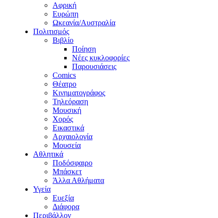
Αφρική
Ευρώπη
Ωκεανία/Αυστραλία
Πολιτισμός
Βιβλίο
Ποίηση
Νέες κυκλοφορίες
Παρουσιάσεις
Comics
Θέατρο
Κινηματογράφος
Τηλεόραση
Μουσική
Χορός
Εικαστικά
Αρχαιολογία
Μουσεία
Αθλητικά
Ποδόσφαιρο
Μπάσκετ
Άλλα Αθλήματα
Υγεία
Ευεξία
Διάφορα
Περιβάλλον