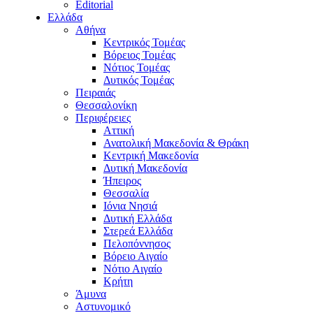
Editorial
Ελλάδα
Αθήνα
Κεντρικός Τομέας
Βόρειος Τομέας
Νότιος Τομέας
Δυτικός Τομέας
Πειραιάς
Θεσσαλονίκη
Περιφέρειες
Αττική
Ανατολική Μακεδονία & Θράκη
Κεντρική Μακεδονία
Δυτική Μακεδονία
Ήπειρος
Θεσσαλία
Ιόνια Νησιά
Δυτική Ελλάδα
Στερεά Ελλάδα
Πελοπόννησος
Βόρειο Αιγαίο
Νότιο Αιγαίο
Κρήτη
Άμυνα
Αστυνομικό