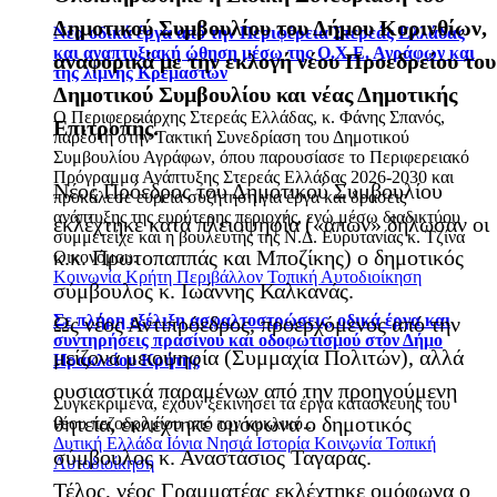
Δημοτικού Συμβουλίου του Δήμου Κορινθίων,
Νέα οδικά έργα από την Περιφέρεια Στερεάς Ελλάδας
και αναπτυξιακή ώθηση μέσω της Ο.Χ.Ε. Αγράφων και
αναφορικά με την εκλογή νέου Προεδρείου του
της λίμνης Κρεμαστών
Δημοτικού Συμβουλίου και νέας Δημοτικής
Ο Περιφερειάρχης Στερεάς Ελλάδας, κ. Φάνης Σπανός,
Επιτροπής.
παρέστη στην Τακτική Συνεδρίαση του Δημοτικού
Συμβουλίου Αγράφων, όπου παρουσίασε το Περιφερειακό
Πρόγραμμα Ανάπτυξης Στερεάς Ελλάδας 2026-2030 και
Νέος Πρόεδρος του Δημοτικού Συμβουλίου
προκάλεσε ευρεία συζήτηση για έργα και δράσεις
ανάπτυξης της ευρύτερης περιοχής, ενώ μέσω διαδικτύου
εκλέχτηκε κατά πλειοψηφία («απών» δήλωσαν οι
συμμετείχε και η βουλευτής της Ν.Δ. Ευρυτανίας κ. Τζίνα
κ.κ. Πρωτοπαππάς και Μποζίκης) ο δημοτικός
Οικονόμου.
Κοινωνία
Κρήτη
Περιβάλλον
Τοπική Αυτοδιοίκηση
σύμβουλος κ. Ιωάννης Καλκανάς.
Σε πλήρη εξέλιξη ασφαλτοστρώσεις, οδικά έργα και
Ως νέος Αντιπρόεδρος, προερχόμενος από την
συντηρήσεις πρασίνου και οδοφωτισμού στον Δήμο
μείζονα μειοψηφία (Συμμαχία Πολιτών), αλλά
Ηρακλείου Κρήτης
ουσιαστικά παραμένων από την προηγούμενη
Συγκεκριμένα, έχουν ξεκινήσει τα έργα κατασκευής του
θητεία, εκλέχτηκε ομόφωνα ο δημοτικός
νέου πεζοδρομίου από τον κυκλικό...
Δυτική Ελλάδα
Ιόνια Νησιά
Ιστορία
Κοινωνία
Τοπική
σύμβουλος κ. Αναστάσιος Ταγαράς.
Αυτοδιοίκηση
Τέλος, νέος Γραμματέας εκλέχτηκε ομόφωνα ο