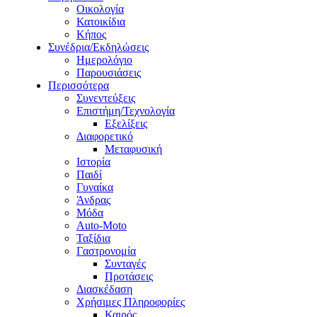
Οικολογία
Κατοικίδια
Κήπος
Συνέδρια/Εκδηλώσεις
Ημερολόγιο
Παρουσιάσεις
Περισσότερα
Συνεντεύξεις
Επιστήμη/Τεχνολογία
Εξελίξεις
Διαφορετικό
Μεταφυσική
Ιστορία
Παιδί
Γυναίκα
Άνδρας
Μόδα
Auto-Moto
Ταξίδια
Γαστρονομία
Συνταγές
Προτάσεις
Διασκέδαση
Χρήσιμες Πληροφορίες
Καιρός