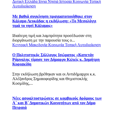
Δυτική Ελλάδα
Ιόνια Νησιά
Ιστορία
Κοινωνία
Τοπική
Αυτοδιοίκηση
Με βαθιά συγκίνηση πραγματοποιήθηκε στον
Κάλαμο Λευκάδας η εκδήλωση: «Το Μεσολόγγι
τιμά το νησί Κάλαμος»
Ιδιαίτερη τιμή και λαμπρότητα προσέδωσαν στη
διοργάνωση με την παρουσία τους ο...
Κεντρική Μακεδονία
Κοινωνία
Τοπική Αυτοδιοίκηση
Ο Πολιτιστικός Σύλλογος Ισώματος «Καπετάν
Ράμναλης τίμησε τον Δήμαρχο Κιλκίς κ. Δημήτρη
Κυριακίδη
Στην εκδήλωση βρέθηκαν και οι Αντιδήμαρχοι κ.κ.
Αλέξανδρος Σημαιοφορίδης και Θεμιστοκλής
Κοσμίδης,...
Νέες ασφαλτοστρώσεις σε κομβικούς δρόμους των
Α΄ και Β΄ Δημοτικών Κοινοτήτων από τον Δήμο
Πειραιά