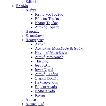
Editorial
Ελλάδα
Αθήνα
Κεντρικός Τομέας
Βόρειος Τομέας
Νότιος Τομέας
Δυτικός Τομέας
Πειραιάς
Θεσσαλονίκη
Περιφέρειες
Αττική
Ανατολική Μακεδονία & Θράκη
Κεντρική Μακεδονία
Δυτική Μακεδονία
Ήπειρος
Θεσσαλία
Ιόνια Νησιά
Δυτική Ελλάδα
Στερεά Ελλάδα
Πελοπόννησος
Βόρειο Αιγαίο
Νότιο Αιγαίο
Κρήτη
Άμυνα
Αστυνομικό