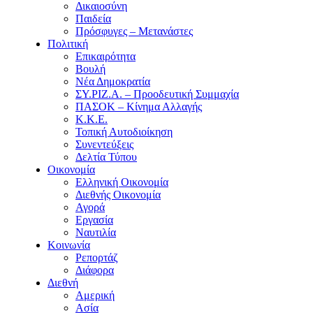
Δικαιοσύνη
Παιδεία
Πρόσφυγες – Μετανάστες
Πολιτική
Επικαιρότητα
Βουλή
Νέα Δημοκρατία
ΣΥ.ΡΙΖ.Α. – Προοδευτική Συμμαχία
ΠΑΣΟΚ – Κίνημα Αλλαγής
Κ.Κ.Ε.
Τοπική Αυτοδιοίκηση
Συνεντεύξεις
Δελτία Τύπου
Οικονομία
Ελληνική Οικονομία
Διεθνής Οικονομία
Αγορά
Εργασία
Ναυτιλία
Κοινωνία
Ρεπορτάζ
Διάφορα
Διεθνή
Αμερική
Ασία