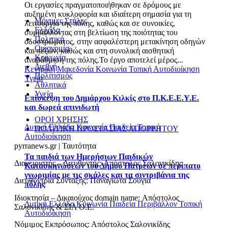
Οι εργασίες πραγματοποιήθηκαν σε δρόμους με
αυξημένη κυκλοφορία και ιδιαίτερη σημασία για τη
Μόνιμες Στήλες
λειτουργία της πόλης, καθώς και σε συνοικίες,
Ελλάδα
συμβάλλοντας στη βελτίωση της ποιότητας του
Πολιτική
οδοστρώματος, στην ασφαλέστερη μετακίνηση οδηγών
Οικονομία
και πεζών, καθώς και στη συνολική αισθητική
Κοινωνία
αναβάθμιση της πόλης.Το έργο αποτελεί μέρος...
Διεθνή
Κεντρική Μακεδονία
Κοινωνία
Τοπική Αυτοδιοίκηση
Πολιτισμός
Υγεία
Αθλητικά
Υγεία
Επίσκεψη του Δημάρχου Κιλκίς στο Π.Κ.Ε.Ε.Υ.Ε.
και δωρεά απινιδωτή
ΟΡΟΙ ΧΡΗΣΗΣ
Δυτική Ελλάδα
Κοινωνία
Παιδεία
Τοπική
ΠΟΛΙΤΙΚΗ ΠΡΟΣΤΑΣΙΑΣ ΑΠΟΡΡΗΤΟΥ
Αυτοδιοίκηση
pyrranews.gr | Ταυτότητα
Τα παιδιά των Ημερήσιων Παιδικών
Διαχειριστής – Διευθυντής: Απόστολος Σαλονικίδης
Κατασκηνώσεων του Δήμου Πατρέων σε περίπατο
γνωριμίας με τις σκάλες και τα σιντριβάνια της
Διευθύντρια Σύνταξης: Παναγιώτα Σούγια
πόλης
Ιδιοκτησία – Δικαιούχος domain name: Απόστολος
Δυτική Ελλάδα
Κοινωνία
Παιδεία
Περιβάλλον
Τοπική
Σαλονικίδης & ΣΙΑ Ο.Ε.
Αυτοδιοίκηση
Νόμιμος Εκπρόσωπος: Απόστολος Σαλονικίδης