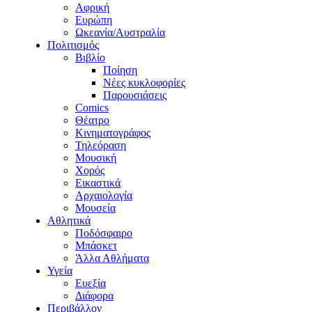
Αφρική
Ευρώπη
Ωκεανία/Αυστραλία
Πολιτισμός
Βιβλίο
Ποίηση
Νέες κυκλοφορίες
Παρουσιάσεις
Comics
Θέατρο
Κινηματογράφος
Τηλεόραση
Μουσική
Χορός
Εικαστικά
Αρχαιολογία
Μουσεία
Αθλητικά
Ποδόσφαιρο
Μπάσκετ
Άλλα Αθλήματα
Υγεία
Ευεξία
Διάφορα
Περιβάλλον