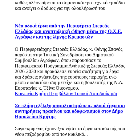
καθώς πλέον αίρεται το σημαντικότερο τεχνικό εμπόδιο
και ανοίγει ο δρόμος για την ολοκλήρωσή του.
Νέα οδικά έργα από την Περιφέρεια Στερεάς
Ελλάδας και αναπτυξιακή ώθηση μέσω της Ο.Χ.Ε.
Αγράφων και της λίμνης Κρεμαστών
Ο Περιφερειάρχης Στερεάς Ελλάδας, κ. Φάνης Σπανός,
παρέστη στην Τακτική Συνεδρίαση του Δημοτικού
Συμβουλίου Αγράφων, όπου παρουσίασε το
Περιφερειακό Πρόγραμμα Ανάπτυξης Στερεάς Ελλάδας
2026-2030 και προκάλεσε ευρεία συζήτηση για έργα
και δράσεις ανάπτυξης της ευρύτερης περιοχής, ενώ
μέσω διαδικτύου συμμετείχε και η βουλευτής της Ν.Δ.
Ευρυτανίας κ. Τζίνα Οικονόμου.
Κοινωνία
Κρήτη
Περιβάλλον
Τοπική Αυτοδιοίκηση
Σε πλήρη εξέλιξη ασφαλτοστρώσεις, οδικά έργα και
συντηρήσεις πρασίνου και οδοφωτισμού στον Δήμο
Ηρακλείου Κρήτης
Συγκεκριμένα, έχουν ξεκινήσει τα έργα κατασκευής του
νέου πεζοδρομίου από τον κυκλικό...