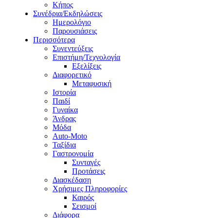
Κήπος
Συνέδρια/Εκδηλώσεις
Ημερολόγιο
Παρουσιάσεις
Περισσότερα
Συνεντεύξεις
Επιστήμη/Τεχνολογία
Εξελίξεις
Διαφορετικό
Μεταφυσική
Ιστορία
Παιδί
Γυναίκα
Άνδρας
Μόδα
Auto-Moto
Ταξίδια
Γαστρονομία
Συνταγές
Προτάσεις
Διασκέδαση
Χρήσιμες Πληροφορίες
Καιρός
Σεισμοί
Διάφορα