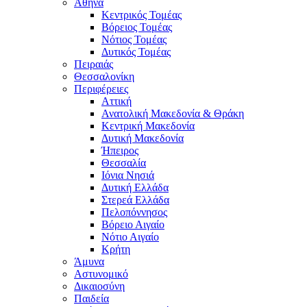
Αθήνα
Κεντρικός Τομέας
Βόρειος Τομέας
Νότιος Τομέας
Δυτικός Τομέας
Πειραιάς
Θεσσαλονίκη
Περιφέρειες
Αττική
Ανατολική Μακεδονία & Θράκη
Κεντρική Μακεδονία
Δυτική Μακεδονία
Ήπειρος
Θεσσαλία
Ιόνια Νησιά
Δυτική Ελλάδα
Στερεά Ελλάδα
Πελοπόννησος
Βόρειο Αιγαίο
Νότιο Αιγαίο
Κρήτη
Άμυνα
Αστυνομικό
Δικαιοσύνη
Παιδεία