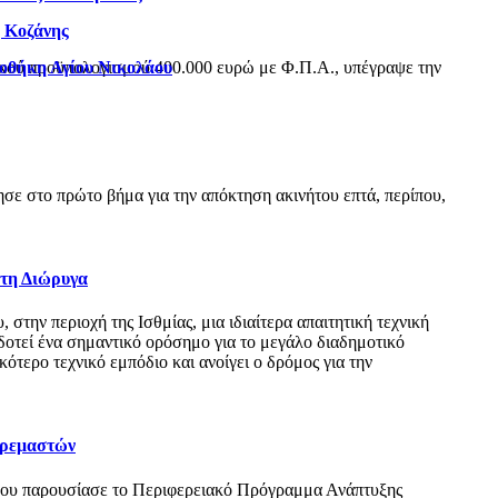
η Κοζάνης
ιοθήκη Αγίου Νικολάου
ικού προϋπολογισμού 400.000 ευρώ με Φ.Π.Α., υπέγραψε την
ε στο πρώτο βήμα για την απόκτηση ακινήτου επτά, περίπου,
 τη Διώρυγα
ην περιοχή της Ισθμίας, μια ιδιαίτερα απαιτητική τεχνική
δοτεί ένα σημαντικό ορόσημο για το μεγάλο διαδημοτικό
τερο τεχνικό εμπόδιο και ανοίγει ο δρόμος για την
Κρεμαστών
όπου παρουσίασε το Περιφερειακό Πρόγραμμα Ανάπτυξης