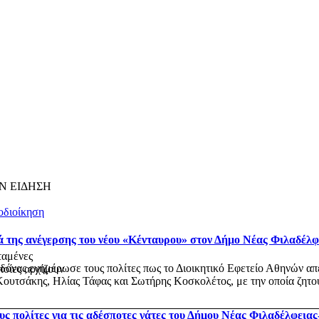
Ν ΕΙΔΗΣΗ
οδιοίκηση
ά της ανέγερσης του νέου «Κένταυρου» στον Δήμο Νέας Φιλαδέλ
ταμένες
ας ενημέρωσε τους πολίτες πως το Διοικητικό Εφετείο Αθηνών απέρ
ποίες αρχίζουν
ουτσάκης, Ηλίας Τάφας και Σωτήρης Κοσκολέτος, με την οποία ζητού
ς πολίτες για τις αδέσποτες γάτες του Δήμου Νέας Φιλαδέλφεια