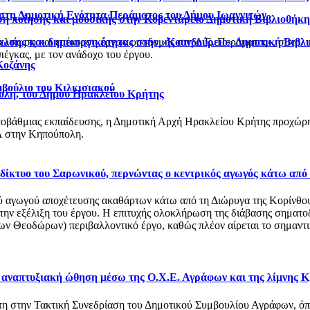
 στη Δημοτική Ενότητα Περάματος του Δήμου Ιωαννιτών
η ποίησης και μουσικής στην Κοβεντάρειο Δημοτική Βιβλιοθήκ
νωσης και δημιουργικότητας στην «Κουνδούρειο» Δημοτική Βιβλ
βελτίωση και επέκταση έργων υποδομής στη Δ.Ε. Περάματος», συνολ
έγκας, με τον ανάδοχο του έργου.
Κοζάνης
μβούλιο του Κιλκισιακού
ολη, του Δήμου Ηρακλείου Κρήτης
οβάθμιας εκπαίδευσης, η Δημοτική Αρχή Ηρακλείου Κρήτης προχώρησ
 στην Κηπούπολη.
ό δίκτυο του Σαρωνικού, περνώντας ο κεντρικός αγωγός κάτω από
αγωγού αποχέτευσης ακαθάρτων κάτω από τη Διώρυγα της Κορίνθου, στ
 την εξέλιξη του έργου. Η επιτυχής ολοκλήρωση της διάβασης σηματο
 Θεοδώρων) περιβαλλοντικό έργο, καθώς πλέον αίρεται το σημαντικό
ι αναπτυξιακή ώθηση μέσω της Ο.Χ.Ε. Αγράφων και της λίμνης 
στη στην Τακτική Συνεδρίαση του Δημοτικού Συμβουλίου Αγράφων, 