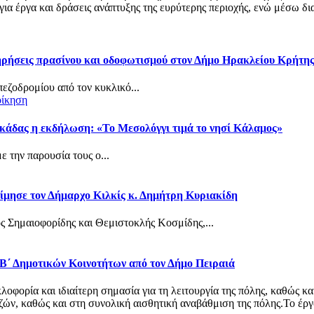
α έργα και δράσεις ανάπτυξης της ευρύτερης περιοχής, ενώ μέσω δια
τηρήσεις πρασίνου και οδοφωτισμού στον Δήμο Ηρακλείου Κρήτη
πεζοδρομίου από τον κυκλικό...
οίκηση
κάδας η εκδήλωση: «Το Μεσολόγγι τιμά το νησί Κάλαμος»
 την παρουσία τους ο...
ίμησε τον Δήμαρχο Κιλκίς κ. Δημήτρη Κυριακίδη
ς Σημαιοφορίδης και Θεμιστοκλής Κοσμίδης,...
 Β΄ Δημοτικών Κοινοτήτων από τον Δήμο Πειραιά
φορία και ιδιαίτερη σημασία για τη λειτουργία της πόλης, καθώς κα
ν, καθώς και στη συνολική αισθητική αναβάθμιση της πόλης.Το έργο