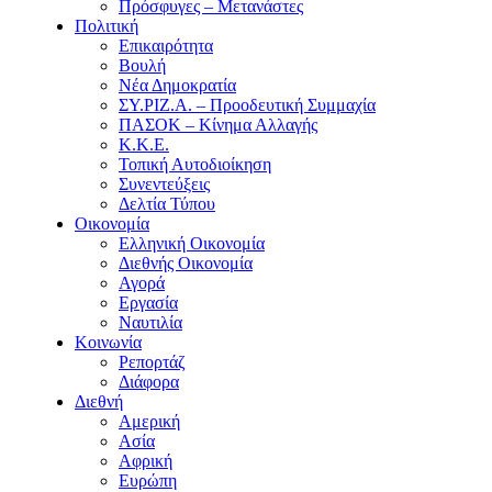
Πρόσφυγες – Μετανάστες
Πολιτική
Επικαιρότητα
Βουλή
Νέα Δημοκρατία
ΣΥ.ΡΙΖ.Α. – Προοδευτική Συμμαχία
ΠΑΣΟΚ – Κίνημα Αλλαγής
Κ.Κ.Ε.
Τοπική Αυτοδιοίκηση
Συνεντεύξεις
Δελτία Τύπου
Οικονομία
Ελληνική Οικονομία
Διεθνής Οικονομία
Αγορά
Εργασία
Ναυτιλία
Κοινωνία
Ρεπορτάζ
Διάφορα
Διεθνή
Αμερική
Ασία
Αφρική
Ευρώπη