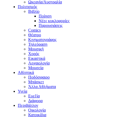
Ωκεανία/Αυστραλία
Πολιτισμός
Βιβλίο
Ποίηση
Νέες κυκλοφορίες
Παρουσιάσεις
Comics
Θέατρο
Κινηματογράφος
Τηλεόραση
Μουσική
Χορός
Εικαστικά
Αρχαιολογία
Μουσεία
Αθλητικά
Ποδόσφαιρο
Μπάσκετ
Άλλα Αθλήματα
Υγεία
Ευεξία
Διάφορα
Περιβάλλον
Οικολογία
Κατοικίδια