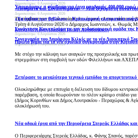
Δημοσιεύτηκε: 6 Αυγούστου 2026
Υπογράφηκε η σύμβαση για έργα υποδομής 400.000 ευρώ
«Ποιήματα και Συναισθήματα» – Μια ξεχωριστή συνάντησ
Δημοσιεύτηκε: 6 Αυγούστου 2026
«Τα σπίτια των βιβλίων» – Καλοκαιρινή εκστρατεία ανάγ
Τη σύμβαση για την υλοποίηση του έργου: «Αποκατάσταση, 
Δημοσιεύτηκε: 6 Αυγούστου 2026
Τρίτη 4 Αυγούστου 2026 ο Δήμαρχος Ιωαννιτών, κ. Θωμάς Μπ
Συνάντηση Κοκκαλιάρη με την ποδοσφαιρική ομάδα της 
Κοινωνία
Κρήτη
Παιδεία
Τοπική Αυτοδιοίκηση
Δημοσιεύτηκε: 6 Αυγούστου 2026
Συνεργασία του Δημάρχου Κιλκίς με το νέο Διοικητικό Συ
Πρώτο βήμα για το νέο σχολικό συγκρότημα στην Κηπούπ
Δημοσιεύτηκε: 6 Αυγούστου 2026
Με στόχο την κάλυψη των αναγκών της προσχολικής και πρωτ
στρεμμάτων στη συμβολή των οδών Φιλελλήνων και ΑΧΕΠΑ
Ξεπέρασε το μεγαλύτερο τεχνικό εμπόδιο το αποχετευτικ
Ολοκληρώθηκε με επιτυχία η διέλευση του δίδυμου κεντρικού 
παρέμβαση, η οποία θεωρούνταν το πλέον κρίσιμο στάδιο για
(Δήμος Κορινθίων και Δήμος Λουτρακίου - Περαχώρας & Αγίων
ολοκλήρωσή του.
Νέα οδικά έργα από την Περιφέρεια Στερεάς Ελλάδας κα
Ο Περιφερειάρχης Στερεάς Ελλάδας, κ. Φάνης Σπανός, παρέ