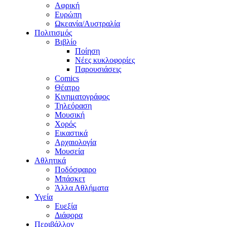
Αφρική
Ευρώπη
Ωκεανία/Αυστραλία
Πολιτισμός
Βιβλίο
Ποίηση
Νέες κυκλοφορίες
Παρουσιάσεις
Comics
Θέατρο
Κινηματογράφος
Τηλεόραση
Μουσική
Χορός
Εικαστικά
Αρχαιολογία
Μουσεία
Αθλητικά
Ποδόσφαιρο
Μπάσκετ
Άλλα Αθλήματα
Υγεία
Ευεξία
Διάφορα
Περιβάλλον