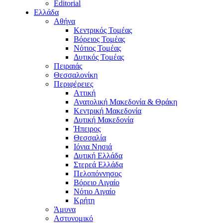
Editorial
Ελλάδα
Αθήνα
Κεντρικός Τομέας
Βόρειος Τομέας
Νότιος Τομέας
Δυτικός Τομέας
Πειραιάς
Θεσσαλονίκη
Περιφέρειες
Αττική
Ανατολική Μακεδονία & Θράκη
Κεντρική Μακεδονία
Δυτική Μακεδονία
Ήπειρος
Θεσσαλία
Ιόνια Νησιά
Δυτική Ελλάδα
Στερεά Ελλάδα
Πελοπόννησος
Βόρειο Αιγαίο
Νότιο Αιγαίο
Κρήτη
Άμυνα
Αστυνομικό