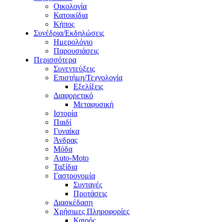
Οικολογία
Κατοικίδια
Κήπος
Συνέδρια/Εκδηλώσεις
Ημερολόγιο
Παρουσιάσεις
Περισσότερα
Συνεντεύξεις
Επιστήμη/Τεχνολογία
Εξελίξεις
Διαφορετικό
Μεταφυσική
Ιστορία
Παιδί
Γυναίκα
Άνδρας
Μόδα
Auto-Moto
Ταξίδια
Γαστρονομία
Συνταγές
Προτάσεις
Διασκέδαση
Χρήσιμες Πληροφορίες
Καιρός