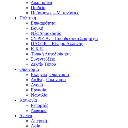
Δικαιοσύνη
Παιδεία
Πρόσφυγες – Μετανάστες
Πολιτική
Επικαιρότητα
Βουλή
Νέα Δημοκρατία
ΣΥ.ΡΙΖ.Α. – Προοδευτική Συμμαχία
ΠΑΣΟΚ – Κίνημα Αλλαγής
Κ.Κ.Ε.
Τοπική Αυτοδιοίκηση
Συνεντεύξεις
Δελτία Τύπου
Οικονομία
Ελληνική Οικονομία
Διεθνής Οικονομία
Αγορά
Εργασία
Ναυτιλία
Κοινωνία
Ρεπορτάζ
Διάφορα
Διεθνή
Αμερική
Ασία