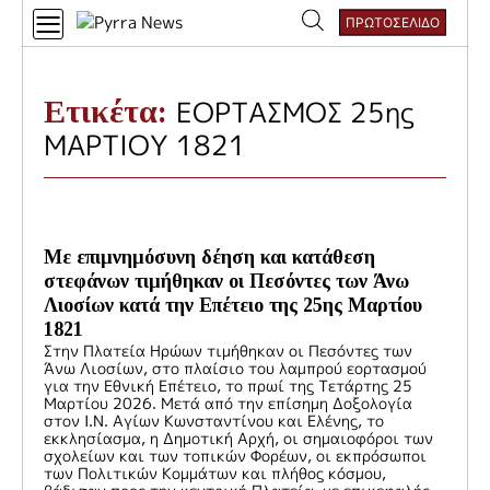
Skip
ΠΡΩΤΟΣΕΛΙΔΟ
to
Αναζήτηση
content
για:
Ετικέτα:
ΕΟΡΤΑΣΜΟΣ 25ης
ΜΑΡΤΙΟΥ 1821
Με επιμνημόσυνη δέηση και κατάθεση
στεφάνων τιμήθηκαν οι Πεσόντες των Άνω
Λιοσίων κατά την Επέτειο της 25ης Μαρτίου
1821
Στην Πλατεία Ηρώων τιμήθηκαν οι Πεσόντες των
Άνω Λιοσίων, στο πλαίσιο του λαμπρού εορτασμού
για την Εθνική Επέτειο, το πρωί της Τετάρτης 25
Μαρτίου 2026. Μετά από την επίσημη Δοξολογία
στον Ι.Ν. Αγίων Κωνσταντίνου και Ελένης, το
εκκλησίασμα, η Δημοτική Αρχή, οι σημαιοφόροι των
σχολείων και των τοπικών Φορέων, οι εκπρόσωποι
των Πολιτικών Κομμάτων και πλήθος κόσμου,