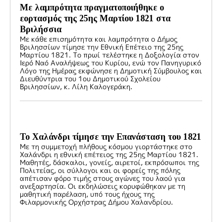
Με λαμπρότητα πραγματοποιήθηκε ο
εορτασμός της 25ης Μαρτίου 1821 στα
Βριλήσσια
Με κάθε επισημότητα και λαμπρότητα ο Δήμος
Βριλησσίων τίμησε την Εθνική Επέτειο της 25ης
Μαρτίου 1821. Το πρωί τελέστηκε η Δοξολογία στον
Ιερό Ναό Αναλήψεως του Κυρίου, ενώ τον Πανηγυρικό
Λόγο της Ημέρας εκφώνησε η Δημοτική Σύμβουλος και
Διευθύντρια του 1ου Δημοτικού Σχολείου
Βριλησσίων, κ. Λίλη Καλογεράκη.
Το Χαλάνδρι τίμησε την Επανάσταση του 1821
Με τη συμμετοχή πλήθους κόσμου γιορτάστηκε στο
Χαλάνδρι η εθνική επέτειος της 25ης Μαρτίου 1821.
Μαθητές, δάσκαλοι, γονείς, αιρετοί, εκπρόσωποι της
Πολιτείας, οι σύλλογοι και οι φορείς της πόλης
απέτισαν φόρο τιμής στους αγώνες του λαού για
ανεξαρτησία. Οι εκδηλώσεις κορυφώθηκαν με τη
μαθητική παρέλαση, υπό τους ήχους της
Φιλαρμονικής Ορχήστρας Δήμου Χαλανδρίου.