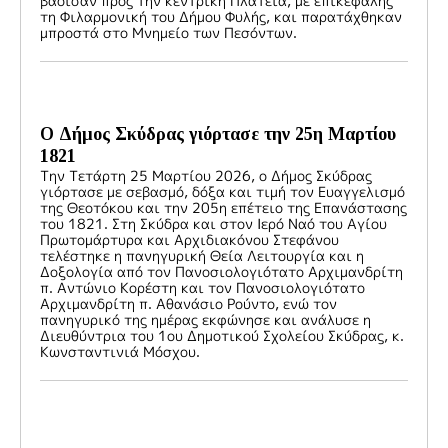
βάδισαν προς την κεντρική Πλατεία, με επικεφαλής
τη Φιλαρμονική του Δήμου Φυλής, και παρατάχθηκαν
μπροστά στο Μνημείο των Πεσόντων.
Ο Δήμος Σκύδρας γιόρτασε την 25η Μαρτίου
1821
Την Τετάρτη 25 Μαρτίου 2026, ο Δήμος Σκύδρας
γιόρτασε με σεβασμό, δόξα και τιμή τον Ευαγγελισμό
της Θεοτόκου και την 205η επέτειο της Επανάστασης
του 1821. Στη Σκύδρα και στον Ιερό Ναό του Αγίου
Πρωτομάρτυρα και Αρχιδιακόνου Στεφάνου
τελέστηκε η πανηγυρική Θεία Λειτουργία και η
Δοξολογία από τον Πανοσιολογιότατο Αρχιμανδρίτη
π. Αντώνιο Κορέστη και τον Πανοσιολογιότατο
Αρχιμανδρίτη π. Αθανάσιο Ρούντο, ενώ τον
πανηγυρικό της ημέρας εκφώνησε και ανάλυσε η
Διευθύντρια του 1ου Δημοτικού Σχολείου Σκύδρας, κ.
Κωνσταντινιά Μόσχου.