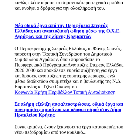
καθώς πλέον αίρεται το σημαντικότερο τεχνικό εμπόδιο
και ανοίγει ο δρόμος για την ολοκλήρωσή του.
Νέα οδικά έργα από την Περιφέρεια Στερεάς
Ελλάδας και αναπτυξιακή ώθηση μέσω της Ο.Χ.Ε.
Αγράφων και της λίμνης Κρεμαστών
Ο Περιφερειάρχης Στερεάς Ελλάδας, κ. Φάνης Σπανός,
παρέστη στην Τακτική Συνεδρίαση του Δημοτικού
Συμβουλίου Αγράφων, όπου παρουσίασε το
Περιφερειακό Πρόγραμμα Ανάπτυξης Στερεάς Ελλάδας
2026-2030 και προκάλεσε ευρεία συζήτηση για έργα
και δράσεις ανάπτυξης της ευρύτερης περιοχής, ενώ
μέσω διαδικτύου συμμετείχε και η βουλευτής της Ν.Δ.
Ευρυτανίας κ. Τζίνα Οικονόμου.
Κοινωνία
Κρήτη
Περιβάλλον
Τοπική Αυτοδιοίκηση
Σε πλήρη εξέλιξη ασφαλτοστρώσεις, οδικά έργα και
συντηρήσεις πρασίνου και οδοφωτισμού στον Δήμο
Ηρακλείου Κρήτης
Συγκεκριμένα, έχουν ξεκινήσει τα έργα κατασκευής του
νέου πεζοδρομίου από τον κυκλικό...