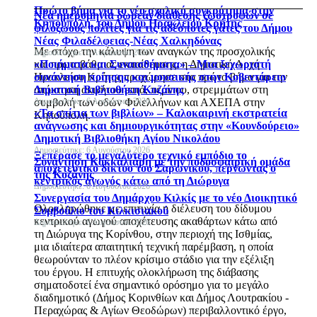
Πρώτο βήμα για το νέο σχολικό συγκρότημα στην
Νέα ημερομηνία δωρεάν διάθεσης ζωοτροφών σε
Κηπούπολη, του Δήμου Ηρακλείου Κρήτης
φιλόζωους πολίτες για τις αδέσποτες γάτες του Δήμου
Νέας Φιλαδέλφειας-Νέας Χαλκηδόνας
Με στόχο την κάλυψη των αναγκών της προσχολικής
Δημοσιεύτηκε: 6 Αυγούστου 2026
και πρωτοβάθμιας εκπαίδευσης, η Δημοτική Αρχή
«Ποιήματα και Συναισθήματα» – Μια ξεχωριστή
Ηρακλείου Κρήτης προχώρησε στο πρώτο βήμα για την
συνάντηση ποίησης και μουσικής στην Κοβεντάρειο
απόκτηση ακινήτου επτά, περίπου, στρεμμάτων στη
Δημοτική Βιβλιοθήκη Κοζάνης
συμβολή των οδών Φιλελλήνων και ΑΧΕΠΑ στην
Δημοσιεύτηκε: 6 Αυγούστου 2026
«Τα σπίτια των βιβλίων» – Καλοκαιρινή εκστρατεία
Κηπούπολη.
ανάγνωσης και δημιουργικότητας στην «Κουνδούρειο»
Δημοτική Βιβλιοθήκη Αγίου Νικολάου
Δημοσιεύτηκε: 6 Αυγούστου 2026
Ξεπέρασε το μεγαλύτερο τεχνικό εμπόδιο το
Συνάντηση Κοκκαλιάρη με την ποδοσφαιρική ομάδα
αποχετευτικό δίκτυο του Σαρωνικού, περνώντας ο
της Κοζάνης
κεντρικός αγωγός κάτω από τη Διώρυγα
Δημοσιεύτηκε: 6 Αυγούστου 2026
Συνεργασία του Δημάρχου Κιλκίς με το νέο Διοικητικό
Ολοκληρώθηκε με επιτυχία η διέλευση του δίδυμου
Συμβούλιο του Κιλκισιακού
κεντρικού αγωγού αποχέτευσης ακαθάρτων κάτω από
Δημοσιεύτηκε: 6 Αυγούστου 2026
τη Διώρυγα της Κορίνθου, στην περιοχή της Ισθμίας,
μια ιδιαίτερα απαιτητική τεχνική παρέμβαση, η οποία
θεωρούνταν το πλέον κρίσιμο στάδιο για την εξέλιξη
του έργου. Η επιτυχής ολοκλήρωση της διάβασης
σηματοδοτεί ένα σημαντικό ορόσημο για το μεγάλο
διαδημοτικό (Δήμος Κορινθίων και Δήμος Λουτρακίου -
Περαχώρας & Αγίων Θεοδώρων) περιβαλλοντικό έργο,