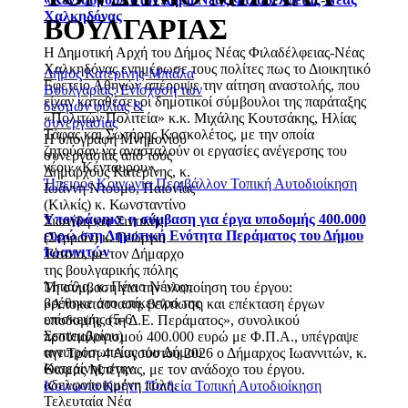
Χαλκηδόνας
ΒΟΥΛΓΑΡΙΑΣ
Η Δημοτική Αρχή του Δήμος Νέας Φιλαδέλφειας-Νέας
Χαλκηδόνας ενημέρωσε τους πολίτες πως το Διοικητικό
Δήμος Κατερίνης-Μπιάλα
Εφετείο Αθηνών απέρριψε την αίτηση αναστολής, που
Βουλγαρίας: Ενίσχυση των
είχαν καταθέσει οι δημοτικοί σύμβουλοι της παράταξης
δεσμών φιλίας &
«Πολιτών Πολιτεία» κ.κ. Μιχάλης Κουτσάκης, Ηλίας
συνεργασίας
Τάφας και Σωτήρης Κοσκολέτος, με την οποία
Η υπογραφή Μνημονίου
ζητούσαν να ανασταλούν οι εργασίες ανέγερσης του
συνεργασίας από τους
νέου «Κένταυρου».
Δημάρχους Κατερίνης, κ.
Ήπειρος
Κοινωνία
Περιβάλλον
Τοπική Αυτοδιοίκηση
Ιωάννη Ντούμο, Παιονίας
(Κιλκίς) κ. Κωνσταντίνο
Υπογράφηκε η σύμβαση για έργα υποδομής 400.000
Σιωνίδη και Σιντικής
ευρώ στη Δημοτική Ενότητα Περάματος του Δήμου
(Σερρών) κ. Γεώργιο
Ιωαννιτών
Τάτσιο, με τον Δήμαρχο
της βουλγαρικής πόλης
Μπιάλα, κ. Πένιο Νένοφ,
Τη σύμβαση για την υλοποίηση του έργου:
βρέθηκε στο επίκεντρο της
«Αποκατάσταση, βελτίωση και επέκταση έργων
επίσκεψης (5-6
υποδομής στη Δ.Ε. Περάματος», συνολικού
Σεπτεμβρίου)
προϋπολογισμού 400.000 ευρώ με Φ.Π.Α., υπέγραψε
αντιπροσωπείας του Δήμου
την Τρίτη 4 Αυγούστου 2026 ο Δήμαρχος Ιωαννιτών, κ.
Κατερίνης στην
Θωμάς Μπέγκας, με τον ανάδοχο του έργου.
αδελφοποιημένη πόλη.
Κοινωνία
Κρήτη
Παιδεία
Τοπική Αυτοδιοίκηση
Τελευταία Νέα