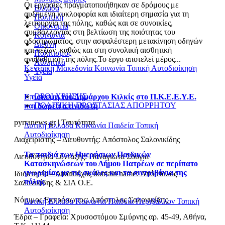
Οι εργασίες πραγματοποιήθηκαν σε δρόμους με
Ελλάδα
αυξημένη κυκλοφορία και ιδιαίτερη σημασία για τη
Πολιτική
λειτουργία της πόλης, καθώς και σε συνοικίες,
Οικονομία
συμβάλλοντας στη βελτίωση της ποιότητας του
Κοινωνία
οδοστρώματος, στην ασφαλέστερη μετακίνηση οδηγών
Διεθνή
και πεζών, καθώς και στη συνολική αισθητική
Πολιτισμός
αναβάθμιση της πόλης.Το έργο αποτελεί μέρος...
Αθλητικά
Κεντρική Μακεδονία
Κοινωνία
Τοπική Αυτοδιοίκηση
Υγεία
Υγεία
ΟΡΟΙ ΧΡΗΣΗΣ
Επίσκεψη του Δημάρχου Κιλκίς στο Π.Κ.Ε.Ε.Υ.Ε.
ΠΟΛΙΤΙΚΗ ΠΡΟΣΤΑΣΙΑΣ ΑΠΟΡΡΗΤΟΥ
και δωρεά απινιδωτή
pyrranews.gr | Ταυτότητα
Δυτική Ελλάδα
Κοινωνία
Παιδεία
Τοπική
Αυτοδιοίκηση
Διαχειριστής – Διευθυντής: Απόστολος Σαλονικίδης
Τα παιδιά των Ημερήσιων Παιδικών
Διευθύντρια Σύνταξης: Παναγιώτα Σούγια
Κατασκηνώσεων του Δήμου Πατρέων σε περίπατο
γνωριμίας με τις σκάλες και τα σιντριβάνια της
Ιδιοκτησία – Δικαιούχος domain name: Απόστολος
πόλης
Σαλονικίδης & ΣΙΑ Ο.Ε.
Νόμιμος Εκπρόσωπος: Απόστολος Σαλονικίδης
Δυτική Ελλάδα
Κοινωνία
Παιδεία
Περιβάλλον
Τοπική
Αυτοδιοίκηση
Έδρα – Γραφεία: Χρυσοστόμου Σμύρνης αρ. 45-49, Αθήνα,