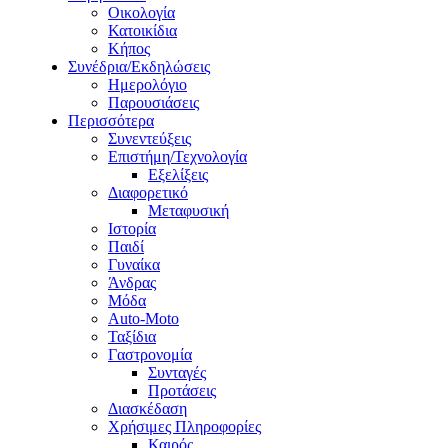
Οικολογία
Κατοικίδια
Κήπος
Συνέδρια/Εκδηλώσεις
Ημερολόγιο
Παρουσιάσεις
Περισσότερα
Συνεντεύξεις
Επιστήμη/Τεχνολογία
Εξελίξεις
Διαφορετικό
Μεταφυσική
Ιστορία
Παιδί
Γυναίκα
Άνδρας
Μόδα
Auto-Moto
Ταξίδια
Γαστρονομία
Συνταγές
Προτάσεις
Διασκέδαση
Χρήσιμες Πληροφορίες
Καιρός