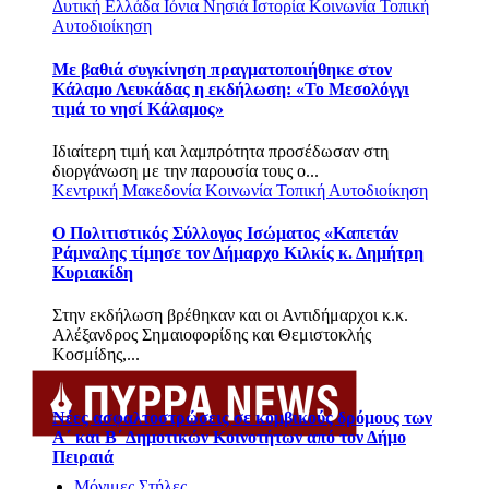
Δυτική Ελλάδα
Ιόνια Νησιά
Ιστορία
Κοινωνία
Τοπική
Αυτοδιοίκηση
Με βαθιά συγκίνηση πραγματοποιήθηκε στον
Κάλαμο Λευκάδας η εκδήλωση: «Το Μεσολόγγι
τιμά το νησί Κάλαμος»
Ιδιαίτερη τιμή και λαμπρότητα προσέδωσαν στη
διοργάνωση με την παρουσία τους ο...
Κεντρική Μακεδονία
Κοινωνία
Τοπική Αυτοδιοίκηση
Ο Πολιτιστικός Σύλλογος Ισώματος «Καπετάν
Ράμναλης τίμησε τον Δήμαρχο Κιλκίς κ. Δημήτρη
Κυριακίδη
Στην εκδήλωση βρέθηκαν και οι Αντιδήμαρχοι κ.κ.
Αλέξανδρος Σημαιοφορίδης και Θεμιστοκλής
Κοσμίδης,...
Νέες ασφαλτοστρώσεις σε κομβικούς δρόμους των
Α΄ και Β΄ Δημοτικών Κοινοτήτων από τον Δήμο
Πειραιά
Μόνιμες Στήλες