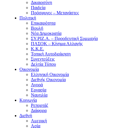
Δικαιοσύνη
Παιδεία
Πρόσφυγες – Μετανάστες
Πολιτική
Επικαιρότητα
Βουλή
Νέα Δημοκρατία
ΣΥ.ΡΙΖ.Α. – Προοδευτική Συμμαχία
ΠΑΣΟΚ – Κίνημα Αλλαγής
Κ.Κ.Ε.
Τοπική Αυτοδιοίκηση
Συνεντεύξεις
Δελτία Τύπου
Οικονομία
Ελληνική Οικονομία
Διεθνής Οικονομία
Αγορά
Εργασία
Ναυτιλία
Κοινωνία
Ρεπορτάζ
Διάφορα
Διεθνή
Αμερική
Ασία