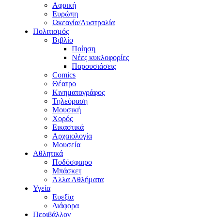
Αφρική
Ευρώπη
Ωκεανία/Αυστραλία
Πολιτισμός
Βιβλίο
Ποίηση
Νέες κυκλοφορίες
Παρουσιάσεις
Comics
Θέατρο
Κινηματογράφος
Τηλεόραση
Μουσική
Χορός
Εικαστικά
Αρχαιολογία
Μουσεία
Αθλητικά
Ποδόσφαιρο
Μπάσκετ
Άλλα Αθλήματα
Υγεία
Ευεξία
Διάφορα
Περιβάλλον