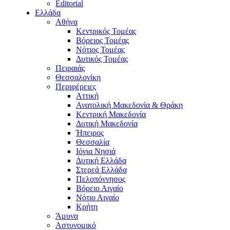
Editorial
Ελλάδα
Αθήνα
Κεντρικός Τομέας
Βόρειος Τομέας
Νότιος Τομέας
Δυτικός Τομέας
Πειραιάς
Θεσσαλονίκη
Περιφέρειες
Αττική
Ανατολική Μακεδονία & Θράκη
Κεντρική Μακεδονία
Δυτική Μακεδονία
Ήπειρος
Θεσσαλία
Ιόνια Νησιά
Δυτική Ελλάδα
Στερεά Ελλάδα
Πελοπόννησος
Βόρειο Αιγαίο
Νότιο Αιγαίο
Κρήτη
Άμυνα
Αστυνομικό