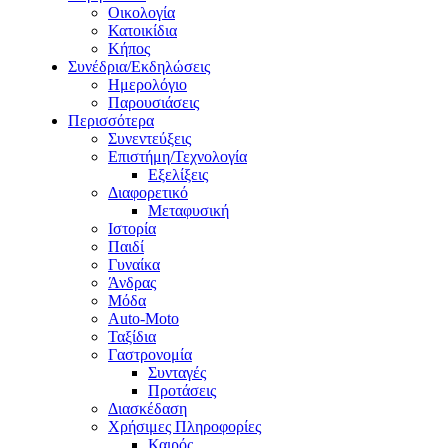
Οικολογία
Κατοικίδια
Κήπος
Συνέδρια/Εκδηλώσεις
Ημερολόγιο
Παρουσιάσεις
Περισσότερα
Συνεντεύξεις
Επιστήμη/Τεχνολογία
Εξελίξεις
Διαφορετικό
Μεταφυσική
Ιστορία
Παιδί
Γυναίκα
Άνδρας
Μόδα
Auto-Moto
Ταξίδια
Γαστρονομία
Συνταγές
Προτάσεις
Διασκέδαση
Χρήσιμες Πληροφορίες
Καιρός