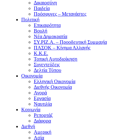
Δικαιοσύνη
Παιδεία
Πρόσφυγες – Μετανάστες
Πολιτική
Επικαιρότητα
Βουλή
Νέα Δημοκρατία
ΣΥ.ΡΙΖ.Α. – Προοδευτική Συμμαχία
ΠΑΣΟΚ – Κίνημα Αλλαγής
Κ.Κ.Ε.
Τοπική Αυτοδιοίκηση
Συνεντεύξεις
Δελτία Τύπου
Οικονομία
Ελληνική Οικονομία
Διεθνής Οικονομία
Αγορά
Εργασία
Ναυτιλία
Κοινωνία
Ρεπορτάζ
Διάφορα
Διεθνή
Αμερική
Ασία