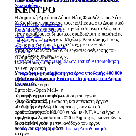
Χαλκηδόνας
ΚΕΝΤΡΟ
Η Δημοτική Αρχή του Δήμος Νέας Φιλαδέλφειας-Νέας
Χαλκηδόνας ενημέρωσε τους πολίτες πως το Διοικητικό
Ενημερωτική συνάντηση
Εφετείο Αθηνών απέρριψε την αίτηση αναστολής, που
του Δήμου Χαλκιδέων με
είχαν καταθέσει οι δημοτικοί σύμβουλοι της παράταξης
εμπόρους και
«Πολιτών Πολιτεία» κ.κ. Μιχάλης Κουτσάκης, Ηλίας
επαγγελματίες για το
Τάφας και Σωτήρης Κοσκολέτος, με την οποία
Ανοικτό Κέντρο Εμπορίου
ζητούσαν να ανασταλούν οι εργασίες ανέγερσης του
Χαλκίδας
νέου «Κένταυρου».
Η Δήμαρχος Χαλκιδέων, κ.
Ήπειρος
Κοινωνία
Περιβάλλον
Τοπική Αυτοδιοίκηση
Έλενα Βάκα, συμμετείχε
σε ενημερωτική
Υπογράφηκε η σύμβαση για έργα υποδομής 400.000
συνάντηση σχετικά με την
ευρώ στη Δημοτική Ενότητα Περάματος του Δήμου
εξέλιξη του έργου:
Ιωαννιτών
«Ανοικτό Κέντρο
Εμπορίου-Open Mall», η
οποία πραγματοποιήθηκε
Τη σύμβαση για την υλοποίηση του έργου:
χθες, Τετάρτη 25
«Αποκατάσταση, βελτίωση και επέκταση έργων
Οκτωβρίου 2023, με
υποδομής στη Δ.Ε. Περάματος», συνολικού
φορείς, εμπόρους και
προϋπολογισμού 400.000 ευρώ με Φ.Π.Α., υπέγραψε
επαγγελματίες, που
την Τρίτη 4 Αυγούστου 2026 ο Δήμαρχος Ιωαννιτών, κ.
δραστηριοποιούνται στις
Θωμάς Μπέγκας, με τον ανάδοχο του έργου.
οδούς, που περιλαμβάνει
Κοινωνία
Κρήτη
Παιδεία
Τοπική Αυτοδιοίκηση
το έργο.