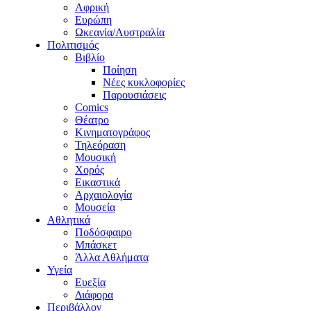
Αφρική
Ευρώπη
Ωκεανία/Αυστραλία
Πολιτισμός
Βιβλίο
Ποίηση
Νέες κυκλοφορίες
Παρουσιάσεις
Comics
Θέατρο
Κινηματογράφος
Τηλεόραση
Μουσική
Χορός
Εικαστικά
Αρχαιολογία
Μουσεία
Αθλητικά
Ποδόσφαιρο
Μπάσκετ
Άλλα Αθλήματα
Υγεία
Ευεξία
Διάφορα
Περιβάλλον