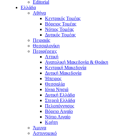
Editorial
Ελλάδα
Αθήνα
Κεντρικός Τομέας
Βόρειος Τομέας
Νότιος Τομέας
Δυτικός Τομέας
Πειραιάς
Θεσσαλονίκη
Περιφέρειες
Αττική
Ανατολική Μακεδονία & Θράκη
Κεντρική Μακεδονία
Δυτική Μακεδονία
Ήπειρος
Θεσσαλία
Ιόνια Νησιά
Δυτική Ελλάδα
Στερεά Ελλάδα
Πελοπόννησος
Βόρειο Αιγαίο
Νότιο Αιγαίο
Κρήτη
Άμυνα
Αστυνομικό