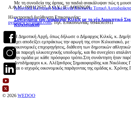
Με τη συνοδεία της άρπας, τα παιδιά ανακάλυψαν πώς η μουσι
Α.Φ.Μ.: 099112637, Δ.Ο.Υ.: ΙΓ΄ ΑΘΗΝΩΝ
Αθλητικά
Κεντρική Μακεδονία
Κοινωνία
Τοπική Αυτοδιοίκη
Ηλεκτρονική διεύθυνση Επικοινωνίας:
Συνεργασία του Δημάρχου Κιλκίς με το νέο Διοικητικό Συ
pyrranews@gmail.com
, Τηλ. Επικοινωνίας: 6944503911
Κιλκισιακού
Η Δημοτική Αρχή, όπως δήλωσε ο Δήμαρχος Κιλκίς, κ. Δημήτ
έχει αποδείξει εμπράκτως την αρωγή της στον Κιλκισιακό, με 
οικονομικές επιχορηγήσεις, διάθεση των δημοτικών αθλητικ
και παροχή υλικοτεχνικής υποδομής, και θα συνεχίσει αταλάν
την ομάδα με κάθε πρόσφορο τρόπο.Στη συνάντηση ήταν παρόν
Αντιδήμαρχοι κ.κ. Αλέξανδρος Σημαιοφορίδης και Νικόλαος 
και ο ισχυρός οικονομικός παράγοντας της ομάδας κ. Χρόνης
© 2026
WEDOO