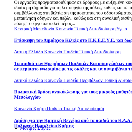
Οι εργασίες πραγματοποιήθηκαν σε δρόμους με αυξημένη κυ
ιδιαίτερη σημασία για τη λειτουργία της πόλης, καθώς και σε σ
συμβάλλοντας στη βελτίωση της ποιότητας του οδοστρώματο
μετακίνηση οδηγών και πεζών, καθώς και στη συνολική αισθη
πόλης.Το έργο αποτελεί μέρος...
Κεντρική Μακεδονία
Κοινωνία
Τοπική Αυτοδιοίκηση
Υγεία
Επίσκεψη του Δημάρχου Κιλκίς στο Π.Κ.Ε.Ε.Υ.Ε. και δω
Δυτική Ελλάδα
Κοινωνία
Παιδεία
Τοπική Αυτοδιοίκηση
Τα παιδιά των Ημερήσιων Παιδικών Κατασκηνώσεων το
σε περίπατο γνωριμίας με τις σκάλες και τα σιντριβάνια τ
Δυτική Ελλάδα
Κοινωνία
Παιδεία
Περιβάλλον
Τοπική Αυτοδι
Βιωματική δράση ανακύκλωσης για τους μικρούς μαθητές
Μεσολογγίου
Κοινωνία
Κρήτη
Παιδεία
Τοπική Αυτοδιοίκηση
Δράση για την Κρητική Βεγγέρα από τα παιδιά του Κ.Δ.Α.
Παλιανής Ηρακλείου Κρήτης
Μόνιμες Στήλες