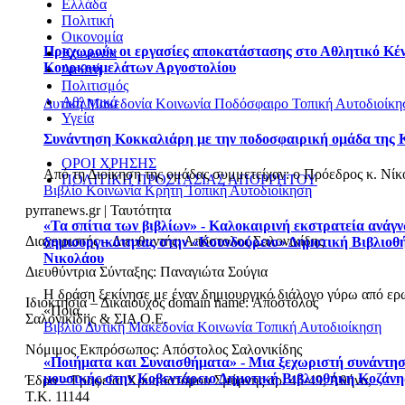
Ελλάδα
Πολιτική
Οικονομία
Προχωρούν οι εργασίες αποκατάστασης στο Αθλητικό Κέ
Κοινωνία
Κουρκουμελάτων Αργοστολίου
Διεθνή
Πολιτισμός
Αθλητικά
Δυτική Μακεδονία
Κοινωνία
Ποδόσφαιρο
Τοπική Αυτοδιοίκη
Υγεία
Συνάντηση Κοκκαλιάρη με την ποδοσφαιρική ομάδα της 
ΟΡΟΙ ΧΡΗΣΗΣ
Από τη Διοίκηση της ομάδας συμμετείχαν: o Πρόεδρος κ. Νίκος
ΠΟΛΙΤΙΚΗ ΠΡΟΣΤΑΣΙΑΣ ΑΠΟΡΡΗΤΟΥ
Βιβλίο
Κοινωνία
Κρήτη
Τοπική Αυτοδιοίκηση
pyrranews.gr | Ταυτότητα
«Τα σπίτια των βιβλίων» - Καλοκαιρινή εκστρατεία ανάγ
Διαχειριστής – Διευθυντής: Απόστολος Σαλονικίδης
δημιουργικότητας στην «Κουνδούρειο» Δημοτική Βιβλιοθ
Νικολάου
Διευθύντρια Σύνταξης: Παναγιώτα Σούγια
Η δράση ξεκίνησε με έναν δημιουργικό διάλογο γύρω από ερ
Ιδιοκτησία – Δικαιούχος domain name: Απόστολος
«Ποια...
Σαλονικίδης & ΣΙΑ Ο.Ε.
Βιβλίο
Δυτική Μακεδονία
Κοινωνία
Τοπική Αυτοδιοίκηση
Νόμιμος Εκπρόσωπος: Απόστολος Σαλονικίδης
«Ποιήματα και Συναισθήματα» - Μια ξεχωριστή συνάντησ
μουσικής στην Κοβεντάρειο Δημοτική Βιβλιοθήκη Κοζάνη
Έδρα – Γραφεία: Χρυσοστόμου Σμύρνης αρ. 45-49, Αθήνα,
Τ.Κ. 11144