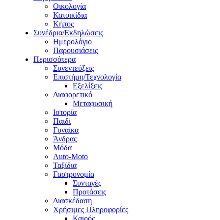
Οικολογία
Κατοικίδια
Κήπος
Συνέδρια/Εκδηλώσεις
Ημερολόγιο
Παρουσιάσεις
Περισσότερα
Συνεντεύξεις
Επιστήμη/Τεχνολογία
Εξελίξεις
Διαφορετικό
Μεταφυσική
Ιστορία
Παιδί
Γυναίκα
Άνδρας
Μόδα
Auto-Moto
Ταξίδια
Γαστρονομία
Συνταγές
Προτάσεις
Διασκέδαση
Χρήσιμες Πληροφορίες
Καιρός