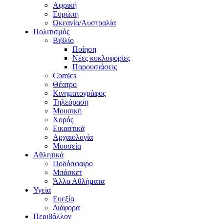
Αφρική
Ευρώπη
Ωκεανία/Αυστραλία
Πολιτισμός
Βιβλίο
Ποίηση
Νέες κυκλοφορίες
Παρουσιάσεις
Comics
Θέατρο
Κινηματογράφος
Τηλεόραση
Μουσική
Χορός
Εικαστικά
Αρχαιολογία
Μουσεία
Αθλητικά
Ποδόσφαιρο
Μπάσκετ
Άλλα Αθλήματα
Υγεία
Ευεξία
Διάφορα
Περιβάλλον