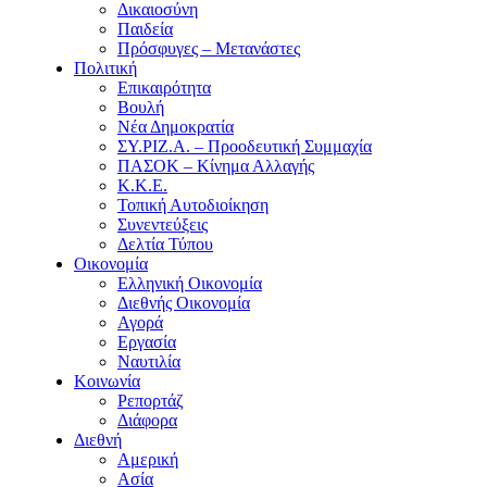
Δικαιοσύνη
Παιδεία
Πρόσφυγες – Μετανάστες
Πολιτική
Επικαιρότητα
Βουλή
Νέα Δημοκρατία
ΣΥ.ΡΙΖ.Α. – Προοδευτική Συμμαχία
ΠΑΣΟΚ – Κίνημα Αλλαγής
Κ.Κ.Ε.
Τοπική Αυτοδιοίκηση
Συνεντεύξεις
Δελτία Τύπου
Οικονομία
Ελληνική Οικονομία
Διεθνής Οικονομία
Αγορά
Εργασία
Ναυτιλία
Κοινωνία
Ρεπορτάζ
Διάφορα
Διεθνή
Αμερική
Ασία