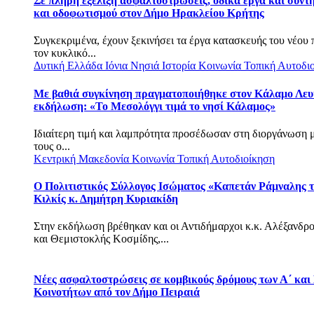
Σε πλήρη εξέλιξη ασφαλτοστρώσεις, οδικά έργα και συντ
και οδοφωτισμού στον Δήμο Ηρακλείου Κρήτης
Συγκεκριμένα, έχουν ξεκινήσει τα έργα κατασκευής του νέου
τον κυκλικό...
Δυτική Ελλάδα
Ιόνια Νησιά
Ιστορία
Κοινωνία
Τοπική Αυτοδι
Με βαθιά συγκίνηση πραγματοποιήθηκε στον Κάλαμο Λευ
εκδήλωση: «Το Μεσολόγγι τιμά το νησί Κάλαμος»
Ιδιαίτερη τιμή και λαμπρότητα προσέδωσαν στη διοργάνωση 
τους ο...
Κεντρική Μακεδονία
Κοινωνία
Τοπική Αυτοδιοίκηση
Ο Πολιτιστικός Σύλλογος Ισώματος «Καπετάν Ράμναλης τ
Κιλκίς κ. Δημήτρη Κυριακίδη
Στην εκδήλωση βρέθηκαν και οι Αντιδήμαρχοι κ.κ. Αλέξανδρ
και Θεμιστοκλής Κοσμίδης,...
Νέες ασφαλτοστρώσεις σε κομβικούς δρόμους των Α΄ και
Κοινοτήτων από τον Δήμο Πειραιά