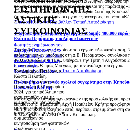
τους πολίτες πως το Διοικητικό Εφετείο Αθηνών απέρριψε την
που είχαν καταθέσει οι δημοτικοί σύμβουλοι της παράταξης 
ΕΙΣΙΤΗΡΙΩΝ ΤΗΣ
κ.κ. Μιχάλης Κουτσάκης, Ηλίας Τάφας και Σωτήρης Κοσκολέτ
ζητούσαν να ανασταλούν οι εργασίες ανέγερσης του νέου «Κέ
ΑΣΤΙΚΗΣ
Ήπειρος
Κοινωνία
Περιβάλλον
Τοπική Αυτοδιοίκηση
ΣΥΓΚΟΙΝΩΝΙΑΣ
Υπογράφηκε η σύμβαση για έργα υποδομής 400.000 ευρώ 
Ενότητα Περάματος του Δήμου Ιωαννιτών
Φοιτητές ενημέρωσαν τον
Τη σύμβαση για την υλοποίηση του έργου: «Αποκατάσταση, β
Δήμαρχο Πατρέων για το
επέκταση έργων υποδομής στη Δ.Ε. Περάματος», συνολικού
πρόβλημα με τις αυξήσεις
400.000 ευρώ με Φ.Π.Α., υπέγραψε την Τρίτη 4 Αυγούστου 
στα εισιτήρια της αστικής
Ιωαννιτών, κ. Θωμάς Μπέγκας, με τον ανάδοχο του έργου.
συγκοινωνίας
Κοινωνία
Κρήτη
Παιδεία
Τοπική Αυτοδιοίκηση
Τον Δήμαρχο Πατρέων, κ.
Κώστα Πελετίδη,
ενημέρωσαν σήμερα,
Πρώτο βήμα για το νέο σχολικό συγκρότημα στην Κηπούπ
Παρασκευή 19 Ιανουαρίου
Ηρακλείου Κρήτης
2024, για το πρόβλημα που
αντιμετωπίζουν με τις
Με στόχο την κάλυψη των αναγκών της προσχολικής και πρω
αυξήσεις στα ήδη ακριβά
εκπαίδευσης, η Δημοτική Αρχή Ηρακλείου Κρήτης προχώρησ
εισιτήρια της αστικής
για την απόκτηση ακινήτου επτά, περίπου, στρεμμάτων στη 
συγκοινωνίας, φοιτητές που
Φιλελλήνων και ΑΧΕΠΑ στην Κηπούπολη.
συμμετείχαν σε
κινητοποίηση των φοιτητικών
συλλόγων για το