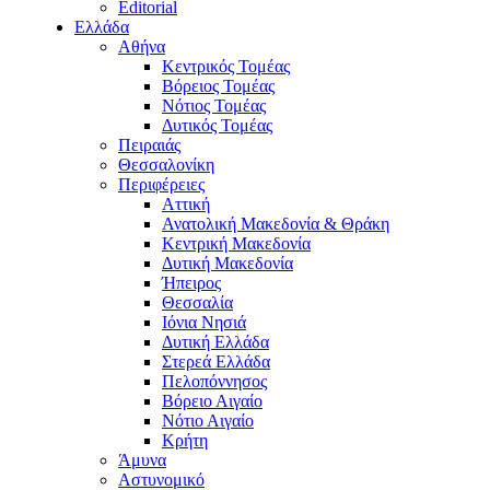
Editorial
Ελλάδα
Αθήνα
Κεντρικός Τομέας
Βόρειος Τομέας
Νότιος Τομέας
Δυτικός Τομέας
Πειραιάς
Θεσσαλονίκη
Περιφέρειες
Αττική
Ανατολική Μακεδονία & Θράκη
Κεντρική Μακεδονία
Δυτική Μακεδονία
Ήπειρος
Θεσσαλία
Ιόνια Νησιά
Δυτική Ελλάδα
Στερεά Ελλάδα
Πελοπόννησος
Βόρειο Αιγαίο
Νότιο Αιγαίο
Κρήτη
Άμυνα
Αστυνομικό