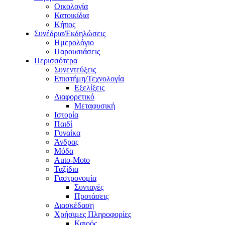
Οικολογία
Κατοικίδια
Κήπος
Συνέδρια/Εκδηλώσεις
Ημερολόγιο
Παρουσιάσεις
Περισσότερα
Συνεντεύξεις
Επιστήμη/Τεχνολογία
Εξελίξεις
Διαφορετικό
Μεταφυσική
Ιστορία
Παιδί
Γυναίκα
Άνδρας
Μόδα
Auto-Moto
Ταξίδια
Γαστρονομία
Συνταγές
Προτάσεις
Διασκέδαση
Χρήσιμες Πληροφορίες
Καιρός