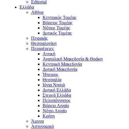
Editorial
Ελλάδα
Αθήνα
Κεντρικός Τομέας
Βόρειος Τομέας
Νότιος Τομέας
Δυτικός Τομέας
Πειραιάς
Θεσσαλονίκη
Περιφέρειες
Αττική
Ανατολική Μακεδονία & Θράκη
Κεντρική Μακεδονία
Δυτική Μακεδονία
Ήπειρος
Θεσσαλία
Ιόνια Νησιά
Δυτική Ελλάδα
Στερεά Ελλάδα
Πελοπόννησος
Βόρειο Αιγαίο
Νότιο Αιγαίο
Κρήτη
Άμυνα
Αστυνομικό