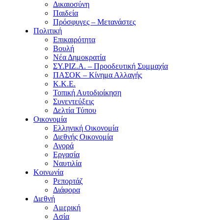
Δικαιοσύνη
Παιδεία
Πρόσφυγες – Μετανάστες
Πολιτική
Επικαιρότητα
Βουλή
Νέα Δημοκρατία
ΣΥ.ΡΙΖ.Α. – Προοδευτική Συμμαχία
ΠΑΣΟΚ – Κίνημα Αλλαγής
Κ.Κ.Ε.
Τοπική Αυτοδιοίκηση
Συνεντεύξεις
Δελτία Τύπου
Οικονομία
Ελληνική Οικονομία
Διεθνής Οικονομία
Αγορά
Εργασία
Ναυτιλία
Κοινωνία
Ρεπορτάζ
Διάφορα
Διεθνή
Αμερική
Ασία