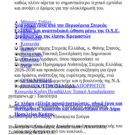
καθώς πλέον αίρεται το σημαντικότερο τεχνικό εμπόδιο
και ανοίγει ο δρόμος για την ολοκλήρωσή του.
Μόνιμες Στήλες
Νέα οδικά έργα από την Περιφέρεια Στερεάς
Ελλάδα
Ελλάδας και αναπτυξιακή ώθηση μέσω της Ο.Χ.Ε.
Πολιτική
Αγράφων και της λίμνης Κρεμαστών
Οικονομία
Κοινωνία
Ο Περιφερειάρχης Στερεάς Ελλάδας, κ. Φάνης Σπανός,
Διεθνή
παρέστη στην Τακτική Συνεδρίαση του Δημοτικού
Πολιτισμός
Συμβουλίου Αγράφων, όπου παρουσίασε το
Αθλητικά
Περιφερειακό Πρόγραμμα Ανάπτυξης Στερεάς Ελλάδας
Υγεία
2026-2030 και προκάλεσε ευρεία συζήτηση για έργα
και δράσεις ανάπτυξης της ευρύτερης περιοχής, ενώ
ΟΡΟΙ ΧΡΗΣΗΣ
μέσω διαδικτύου συμμετείχε και η βουλευτής της Ν.Δ.
ΠΟΛΙΤΙΚΗ ΠΡΟΣΤΑΣΙΑΣ ΑΠΟΡΡΗΤΟΥ
Ευρυτανίας κ. Τζίνα Οικονόμου.
Κοινωνία
Κρήτη
Περιβάλλον
Τοπική Αυτοδιοίκηση
pyrranews.gr | Ταυτότητα
Σε πλήρη εξέλιξη ασφαλτοστρώσεις, οδικά έργα και
Διαχειριστής – Διευθυντής: Απόστολος Σαλονικίδης
συντηρήσεις πρασίνου και οδοφωτισμού στον Δήμο
Ηρακλείου Κρήτης
Διευθύντρια Σύνταξης: Παναγιώτα Σούγια
Συγκεκριμένα, έχουν ξεκινήσει τα έργα κατασκευής του
Ιδιοκτησία – Δικαιούχος domain name: Απόστολος
νέου πεζοδρομίου από τον κυκλικό...
Σαλονικίδης & ΣΙΑ Ο.Ε.