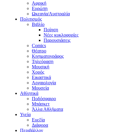
Αφρική
Ευρώπη
Ωκεανία/Αυστραλία
Πολιτισμός
Βιβλίο
Ποίηση
Νέες κυκλοφορίες
Παρουσιάσεις
Comics
Θέατρο
Κινηματογράφος
Τηλεόραση
Μουσική
Χορός
Εικαστικά
Αρχαιολογία
Μουσεία
Αθλητικά
Ποδόσφαιρο
Μπάσκετ
Άλλα Αθλήματα
Υγεία
Ευεξία
Διάφορα
Περιβάλλον