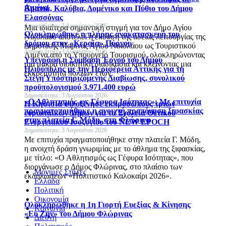
Λιμένα
Κρανιά, Καλύβια, Δομένικο και Πύθιο του Δήμου
Ελασσόνας
Δημοσιεύτηκε: 3 Αυγούστου 2026
Μια ιδιαίτερα σημαντική στιγμή για τον Δήμο Αγίου
Ολοκληρώθηκε η πλήρης ανακατασκευή του
Νικολάου αποτελεί η έκδοση της άδειας λειτουργίας της
δρόμου στην «Κεραία» Πύργου
Δημοτικής Μαρίνας Αγίου Νικολάου ως Τουριστικού
Δημοσιεύτηκε: 3 Αυγούστου 2026
Λιμένα από το Υπουργείο Τουρισμού, ολοκληρώνοντας
Υπεγράφη η Σύμβαση Έργου του Δήμου
μια μακρά διοικητική διαδικασία και κλείνοντας μια
Ηλιούπολης με την Περιφέρεια Αττικής για τη
εκκρεμότητα πολλών ετών.
Στέγη Υποστηριζόμενης Διαβίωσης, συνολικού
προϋπολογισμού 3.971.400 ευρώ
Δημοσιεύτηκε: 3 Αυγούστου 2026
«Ο Αθλητισμός ως Γέφυρα Ισότητας»: Με επιτυχία
H Κηφισιά φιλοξένησε εκπροσώπους τριών
πραγματοποιήθηκε η ανοιχτή προπόνηση ξιφασκίας
ευρωπαϊκών Δήμων για τα Σχολεία Θετικού
στην πλατεία Γ. Μόδη, στη Φλώρινα
Ενεργειακού Ισοζυγίου του NEW EPOCH
Δημοσιεύτηκε: 3 Αυγούστου 2026
Με επιτυχία πραγματοποιήθηκε στην πλατεία Γ. Μόδη,
η ανοιχτή δράση γνωριμίας με το άθλημα της ξιφασκίας,
με τίτλο: «Ο Αθλητισμός ως Γέφυρα Ισότητας», που
διοργάνωσε ο Δήμος Φλώρινας, στο πλαίσιο των
Μόνιμες Στήλες
εκδηλώσεων «Πολιτιστικό Καλοκαίρι 2026».
Ελλάδα
Πολιτική
Οικονομία
Ολοκληρώθηκε η 1η Γιορτή Ευεξίας & Κίνησης
Κοινωνία
«Ευ Ζην» του Δήμου Φλώρινας
Διεθνή