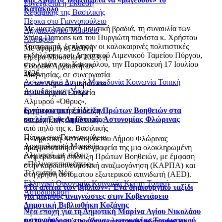
Συνεχίζεται η Έκθεση
Κατάκολο
Κεραμικής της Βασιλικής
Πέρκα στο Γιαννοπούλειο
Με μια εξαιρετική μουσική βραδιά, τη συναυλία των
Αρχαιολογικό Μουσείο
String Demons και του Πυργιώτη πιανίστα κ. Χρήστου
Αλμυρού
Τσατσαμπά, ξεκίνησαν οι καλοκαιρινές πολιτιστικές
Με αφορμή τη Διεθνή
εκδηλώσεις του Δημοτικού Λιμενικού Ταμείου Πύργου,
Ημέρα Μουσείων 2023, η
στο λιμάνι του Κατακόλου, την Παρασκευή 17 Ιουλίου
Εφορεία Αρχαιοτήτων
2026.
Μαγνησίας, σε συνεργασία
Αστυνομικό
Δυτική Μακεδονία
Κοινωνία
Τοπική
με τον Δήμο Αλμυρού και
Αυτοδιοίκηση
Υγεία
τη Φιλάρχαιο Εταιρεία
Αλμυρού «Όθρυς»,
Ενημερωτική επίδειξη Πρώτων Βοηθειών στα
οργάνωσε μεταξύ άλλων
στελέχη της Δημοτικής Αστυνομίας Φλώρινας
και μία Έκθεση Γλυπτών
από πηλό της κ. Βασιλικής
Πέρκα στο Γιαννοπούλειο
Η Δημοτική Αστυνομία του Δήμου Φλώρινας
Αρχαιολογικό Μουσείο
πραγματοποίησε στα γραφεία της μια ολοκληρωμένη
Αλμυρού, με τίτλο:
ενημερωτική επίδειξη Πρώτων Βοηθειών, με έμφαση
«Πήλινοι επισκέπτες».
στην καρδιοπνευμονική αναζωογόνηση (ΚΑΡΠΑ) και
Τελευταία Νέα
στη χρήση αυτόματου εξωτερικού απινιδωτή (AED).
Ελληνική Οικονομία
Κοινωνία
Κρήτη
Τοπική
«Τα σπίτια των βιβλίων»: Ένα δημιουργικό ταξίδι
Αυτοδιοίκηση
για μικρούς αναγνώστες στην Κοβεντάρειο
Δημοτική Βιβλιοθήκη Κοζάνης
Νέα εποχή για τη Δημοτική Μαρίνα Αγίου Νικολάου
Δημοσιεύτηκε: 3 Αυγούστου 2026
με την έκδοση της άδειας λειτουργίας Τουριστικού
1.839.800 ευρώ για έργα αγροτικής οδοποιίας σε