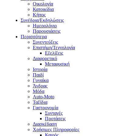
Οικολογία
Κατοικίδια
Κήπος
Συνέδρια/Εκδηλώσεις
Ημερολόγιο
Παρουσιάσεις
Περισσότερα
Συνεντεύξεις
Επιστήμη/Τεχνολογία
Εξελίξεις
Διαφορετικό
Μεταφυσική
Ιστορία
Παιδί
Γυναίκα
Άνδρας
Μόδα
Auto-Moto
Ταξίδια
Γαστρονομία
Συνταγές
Προτάσεις
Διασκέδαση
Χρήσιμες Πληροφορίες
Καιρός