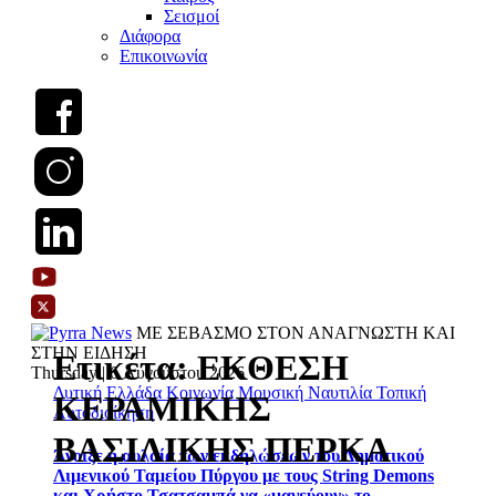
Σεισμοί
Διάφορα
Επικοινωνία
ΜΕ ΣΕΒΑΣΜΟ ΣΤΟΝ ΑΝΑΓΝΩΣΤΗ ΚΑΙ
ΣΤΗΝ ΕΙΔΗΣΗ
Ετικέτα:
ΕΚΘΕΣΗ
Thursday | 6 Αυγούστου 2026
Δυτική Ελλάδα
Κοινωνία
Μουσική
Ναυτιλία
Τοπική
ΚΕΡΑΜΙΚΗΣ
Αυτοδιοίκηση
ΒΑΣΙΛΙΚΗΣ ΠΕΡΚΑ
Άνοιξε η αυλαία των εκδηλώσεων του Δημοτικού
Λιμενικού Ταμείου Πύργου με τους String Demons
και Χρήστο Τσατσαμπά να «μαγεύουν» το