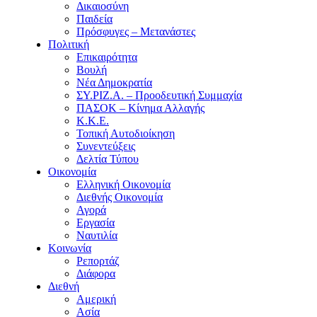
Δικαιοσύνη
Παιδεία
Πρόσφυγες – Μετανάστες
Πολιτική
Επικαιρότητα
Βουλή
Νέα Δημοκρατία
ΣΥ.ΡΙΖ.Α. – Προοδευτική Συμμαχία
ΠΑΣΟΚ – Κίνημα Αλλαγής
Κ.Κ.Ε.
Τοπική Αυτοδιοίκηση
Συνεντεύξεις
Δελτία Τύπου
Οικονομία
Ελληνική Οικονομία
Διεθνής Οικονομία
Αγορά
Εργασία
Ναυτιλία
Κοινωνία
Ρεπορτάζ
Διάφορα
Διεθνή
Αμερική
Ασία