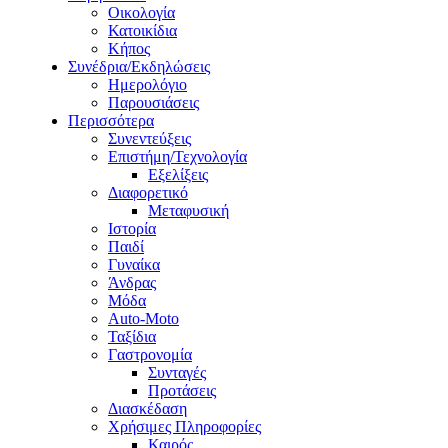
Οικολογία
Κατοικίδια
Κήπος
Συνέδρια/Εκδηλώσεις
Ημερολόγιο
Παρουσιάσεις
Περισσότερα
Συνεντεύξεις
Επιστήμη/Τεχνολογία
Εξελίξεις
Διαφορετικό
Μεταφυσική
Ιστορία
Παιδί
Γυναίκα
Άνδρας
Μόδα
Auto-Moto
Ταξίδια
Γαστρονομία
Συνταγές
Προτάσεις
Διασκέδαση
Χρήσιμες Πληροφορίες
Καιρός