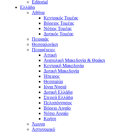
Editorial
Ελλάδα
Αθήνα
Κεντρικός Τομέας
Βόρειος Τομέας
Νότιος Τομέας
Δυτικός Τομέας
Πειραιάς
Θεσσαλονίκη
Περιφέρειες
Αττική
Ανατολική Μακεδονία & Θράκη
Κεντρική Μακεδονία
Δυτική Μακεδονία
Ήπειρος
Θεσσαλία
Ιόνια Νησιά
Δυτική Ελλάδα
Στερεά Ελλάδα
Πελοπόννησος
Βόρειο Αιγαίο
Νότιο Αιγαίο
Κρήτη
Άμυνα
Αστυνομικό