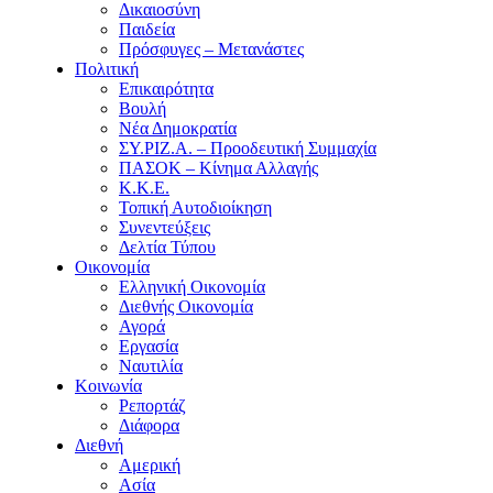
Δικαιοσύνη
Παιδεία
Πρόσφυγες – Μετανάστες
Πολιτική
Επικαιρότητα
Βουλή
Νέα Δημοκρατία
ΣΥ.ΡΙΖ.Α. – Προοδευτική Συμμαχία
ΠΑΣΟΚ – Κίνημα Αλλαγής
Κ.Κ.Ε.
Τοπική Αυτοδιοίκηση
Συνεντεύξεις
Δελτία Τύπου
Οικονομία
Ελληνική Οικονομία
Διεθνής Οικονομία
Αγορά
Εργασία
Ναυτιλία
Κοινωνία
Ρεπορτάζ
Διάφορα
Διεθνή
Αμερική
Ασία