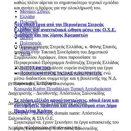
καθώς πλέον αίρεται το σημαντικότερο τεχνικό εμπόδιο
και ανοίγει ο δρόμος για την ολοκλήρωσή του.
Μόνιμες Στήλες
Ελλάδα
Πολιτική
Νέα οδικά έργα από την Περιφέρεια Στερεάς
Οικονομία
Ελλάδας και αναπτυξιακή ώθηση μέσω της Ο.Χ.Ε.
Κοινωνία
Αγράφων και της λίμνης Κρεμαστών
Διεθνή
Πολιτισμός
Ο Περιφερειάρχης Στερεάς Ελλάδας, κ. Φάνης Σπανός,
Αθλητικά
παρέστη στην Τακτική Συνεδρίαση του Δημοτικού
Υγεία
Συμβουλίου Αγράφων, όπου παρουσίασε το
Περιφερειακό Πρόγραμμα Ανάπτυξης Στερεάς Ελλάδας
2026-2030 και προκάλεσε ευρεία συζήτηση για έργα
ΟΡΟΙ ΧΡΗΣΗΣ
και δράσεις ανάπτυξης της ευρύτερης περιοχής, ενώ
ΠΟΛΙΤΙΚΗ ΠΡΟΣΤΑΣΙΑΣ ΑΠΟΡΡΗΤΟΥ
μέσω διαδικτύου συμμετείχε και η βουλευτής της Ν.Δ.
pyrranews.gr | Ταυτότητα
Ευρυτανίας κ. Τζίνα Οικονόμου.
Κοινωνία
Κρήτη
Περιβάλλον
Τοπική Αυτοδιοίκηση
Διαχειριστής – Διευθυντής: Απόστολος Σαλονικίδης
Σε πλήρη εξέλιξη ασφαλτοστρώσεις, οδικά έργα και
Διευθύντρια Σύνταξης: Παναγιώτα Σούγια
συντηρήσεις πρασίνου και οδοφωτισμού στον Δήμο
Ηρακλείου Κρήτης
Ιδιοκτησία – Δικαιούχος domain name: Απόστολος
Σαλονικίδης & ΣΙΑ Ο.Ε.
Συγκεκριμένα, έχουν ξεκινήσει τα έργα κατασκευής του
νέου πεζοδρομίου από τον κυκλικό...
Νόμιμος Εκπρόσωπος: Απόστολος Σαλονικίδης