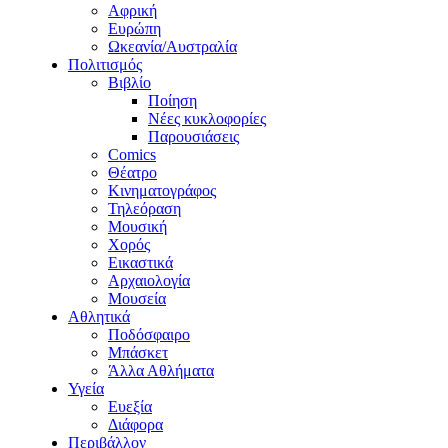
Αφρική
Ευρώπη
Ωκεανία/Αυστραλία
Πολιτισμός
Βιβλίο
Ποίηση
Νέες κυκλοφορίες
Παρουσιάσεις
Comics
Θέατρο
Κινηματογράφος
Τηλεόραση
Μουσική
Χορός
Εικαστικά
Αρχαιολογία
Μουσεία
Αθλητικά
Ποδόσφαιρο
Μπάσκετ
Άλλα Αθλήματα
Υγεία
Ευεξία
Διάφορα
Περιβάλλον