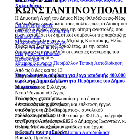
Χαλκηδόνας
ΚΩΝΣΤΑΝΤΙΝΟΥΠΟΛΗ
Η Δημοτική Αρχή του Δήμος Νέας Φιλαδέλφειας-Νέας
Χαλκηδόνας ενημέρωσε τους πολίτες πως το Διοικητικό
Γεμάτη ευχάριστες
Εφετείο Αθηνών απέρριψε την αίτηση αναστολής, που
εκπλήξεις ήταν η εξαήμερη
είχαν καταθέσει οι δημοτικοί σύμβουλοι της παράταξης
εκδρομή του
«Πολιτών Πολιτεία» κ.κ. Μιχάλης Κουτσάκης, Ηλίας
Μικρασιατικού Συλλόγου
Τάφας και Σωτήρης Κοσκολέτος, με την οποία
Νέου Ψυχικού «Ο Άγιος
ζητούσαν να ανασταλούν οι εργασίες ανέγερσης του
Γεώργιος» σε Βουρλά,
νέου «Κένταυρου».
Προύσα και
Ήπειρος
Κοινωνία
Περιβάλλον
Τοπική Αυτοδιοίκηση
Κωνσταντινούπολη
Από τις 8 έως και τις 13
Υπογράφηκε η σύμβαση για έργα υποδομής 400.000
Μαρτίου 2025 οι καρδιές
ευρώ στη Δημοτική Ενότητα Περάματος του Δήμου
35 Ελλήνων, μελών του
Ιωαννιτών
Μικρασιατικού Συλλόγου
Νέου Ψυχικού «Ο Άγιος
Γεώργιος», χτυπούσαν
Τη σύμβαση για την υλοποίηση του έργου:
δυνατά στις αλησμόνητες
«Αποκατάσταση, βελτίωση και επέκταση έργων
πατρίδες, όπου βίωσαν
υποδομής στη Δ.Ε. Περάματος», συνολικού
πολλές και μεγάλες
προϋπολογισμού 400.000 ευρώ με Φ.Π.Α., υπέγραψε
ευχάριστες εκπλήξεις κατά
την Τρίτη 4 Αυγούστου 2026 ο Δήμαρχος Ιωαννιτών, κ.
τη διάρκεια της εξαήμερης
Θωμάς Μπέγκας, με τον ανάδοχο του έργου.
εκδρομής τους σε Σμύρνη,
Κοινωνία
Κρήτη
Παιδεία
Τοπική Αυτοδιοίκηση
Βουρλά, Προύσα,