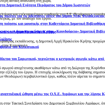
ύτερη αστική ανάπλαση στη χώρα,
 στη Δημοτική Ενότητα Περάματος του Δήμου Ιωαννιτών
βελτίωση και επέκταση έργων υποδομής στη Δ.Ε. Περάματος», συνολ
ς πολίτες για τις αδέσποτες γάτες του Δήμου Νέας Φιλαδέλφεια
έγκας, με τον ανάδοχο του έργου.
η ποίησης και μουσικής στην Κοβεντάρειο Δημοτική Βιβλιοθήκ
νωσης και δημιουργικότητας στην «Κουνδούρειο» Δημοτική Βιβλ
ολη, του Δήμου Ηρακλείου Κρήτης
Κοζάνης
οβάθμιας εκπαίδευσης, η Δημοτική Αρχή Ηρακλείου Κρήτης προχώρησ
 στην Κηπούπολη.
μβούλιο του Κιλκισιακού
ό δίκτυο του Σαρωνικού, περνώντας ο κεντρικός αγωγός κάτω από
αγωγού αποχέτευσης ακαθάρτων κάτω από τη Διώρυγα της Κορίνθου, στ
 την εξέλιξη του έργου. Η επιτυχής ολοκλήρωση της διάβασης σηματο
 Θεοδώρων) περιβαλλοντικό έργο, καθώς πλέον αίρεται το σημαντικό
ι αναπτυξιακή ώθηση μέσω της Ο.Χ.Ε. Αγράφων και της λίμνης 
στη στην Τακτική Συνεδρίαση του Δημοτικού Συμβουλίου Αγράφων, 