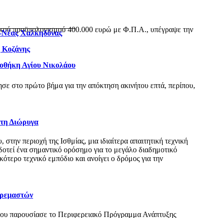
ικού προϋπολογισμού 400.000 ευρώ με Φ.Π.Α., υπέγραψε την
ς-Νέας Χαλκηδόνας
η Κοζάνης
ιοθήκη Αγίου Νικολάου
ε στο πρώτο βήμα για την απόκτηση ακινήτου επτά, περίπου,
 τη Διώρυγα
ην περιοχή της Ισθμίας, μια ιδιαίτερα απαιτητική τεχνική
δοτεί ένα σημαντικό ορόσημο για το μεγάλο διαδημοτικό
τερο τεχνικό εμπόδιο και ανοίγει ο δρόμος για την
Κρεμαστών
όπου παρουσίασε το Περιφερειακό Πρόγραμμα Ανάπτυξης