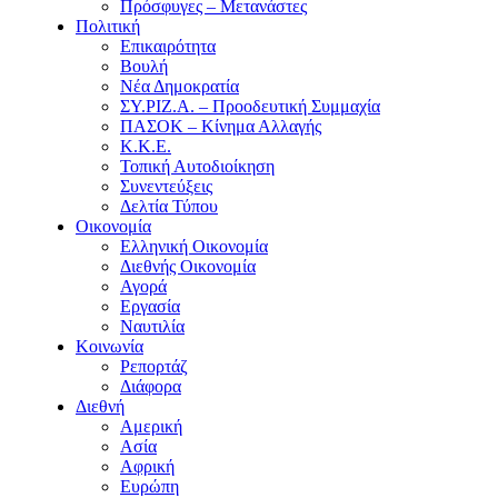
Πρόσφυγες – Μετανάστες
Πολιτική
Επικαιρότητα
Βουλή
Νέα Δημοκρατία
ΣΥ.ΡΙΖ.Α. – Προοδευτική Συμμαχία
ΠΑΣΟΚ – Κίνημα Αλλαγής
Κ.Κ.Ε.
Τοπική Αυτοδιοίκηση
Συνεντεύξεις
Δελτία Τύπου
Οικονομία
Ελληνική Οικονομία
Διεθνής Οικονομία
Αγορά
Εργασία
Ναυτιλία
Κοινωνία
Ρεπορτάζ
Διάφορα
Διεθνή
Αμερική
Ασία
Αφρική
Ευρώπη