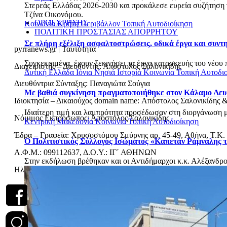
Στερεάς Ελλάδας 2026-2030 και προκάλεσε ευρεία συζήτηση γι
Τζίνα Οικονόμου.
ΟΡΟΙ ΧΡΗΣΗΣ
Κοινωνία
Κρήτη
Περιβάλλον
Τοπική Αυτοδιοίκηση
ΠΟΛΙΤΙΚΗ ΠΡΟΣΤΑΣΙΑΣ ΑΠΟΡΡΗΤΟΥ
Σε πλήρη εξέλιξη ασφαλτοστρώσεις, οδικά έργα και συν
pyrranews.gr | Ταυτότητα
Συγκεκριμένα, έχουν ξεκινήσει τα έργα κατασκευής του νέου 
Διαχειριστής – Διευθυντής: Απόστολος Σαλονικίδης
Δυτική Ελλάδα
Ιόνια Νησιά
Ιστορία
Κοινωνία
Τοπική Αυτοδι
Διευθύντρια Σύνταξης: Παναγιώτα Σούγια
Με βαθιά συγκίνηση πραγματοποιήθηκε στον Κάλαμο Λευ
Ιδιοκτησία – Δικαιούχος domain name: Απόστολος Σαλονικίδης 
Ιδιαίτερη τιμή και λαμπρότητα προσέδωσαν στη διοργάνωση με
Νόμιμος Εκπρόσωπος: Απόστολος Σαλονικίδης
Κεντρική Μακεδονία
Κοινωνία
Τοπική Αυτοδιοίκηση
Έδρα – Γραφεία: Χρυσοστόμου Σμύρνης αρ. 45-49, Αθήνα, Τ.Κ.
Ο Πολιτιστικός Σύλλογος Ισώματος «Καπετάν Ράμναλης τ
Α.Φ.Μ.: 099112637, Δ.Ο.Υ.: ΙΓ΄ ΑΘΗΝΩΝ
Στην εκδήλωση βρέθηκαν και οι Αντιδήμαρχοι κ.κ. Αλέξανδρο
Ηλεκτρονική διεύθυνση Επικοινωνίας:
pyrranews@gmail.com
, Τ