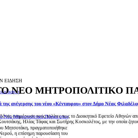
Ν ΕΙΔΗΣΗ
ΤΟ ΝΕΟ ΜΗΤΡΟΠΟΛΙΤΙΚΟ Π
οδιοίκηση
ά της ανέγερσης του νέου «Κένταυρου» στον Δήμο Νέας Φιλαδέλ
ας ενημέρωσε τους πολίτες πως το Διοικητικό Εφετείο Αθηνών απέρ
το Νέο Μητροπολιτικό Πάρκο στον
ουτσάκης, Ηλίας Τάφας και Σωτήρης Κοσκολέτος, με την οποία ζητού
κου Μητσοτάκη, πραγματοποιήθηκε
Νερού, η επίσημη παρουσίαση του