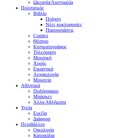
Ωκεανία/Αυστραλία
Πολιτισμός
Βιβλίο
Ποίηση
Νέες κυκλοφορίες
Παρουσιάσεις
Comics
Θέατρο
Κινηματογράφος
Τηλεόραση
Μουσική
Χορός
Εικαστικά
Αρχαιολογία
Μουσεία
Αθλητικά
Ποδόσφαιρο
Μπάσκετ
Άλλα Αθλήματα
Υγεία
Ευεξία
Διάφορα
Περιβάλλον
Οικολογία
Κατοικίδια