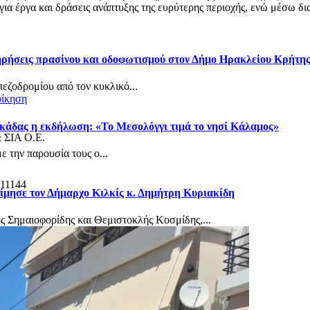
α έργα και δράσεις ανάπτυξης της ευρύτερης περιοχής, ενώ μέσω δια
τηρήσεις πρασίνου και οδοφωτισμού στον Δήμο Ηρακλείου Κρήτη
πεζοδρομίου από τον κυκλικό...
οίκηση
κάδας η εκδήλωση: «Το Μεσολόγγι τιμά το νησί Κάλαμος»
& ΣΙΑ Ο.Ε.
 την παρουσία τους ο...
 11144
ίμησε τον Δήμαρχο Κιλκίς κ. Δημήτρη Κυριακίδη
ς Σημαιοφορίδης και Θεμιστοκλής Κοσμίδης,...
ηλ. Επικοινωνίας: 6944503911