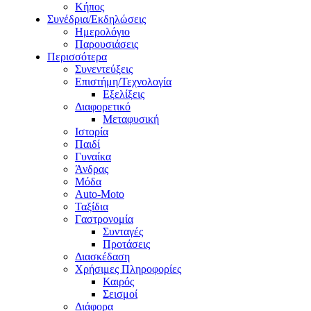
Κήπος
Συνέδρια/Εκδηλώσεις
Ημερολόγιο
Παρουσιάσεις
Περισσότερα
Συνεντεύξεις
Επιστήμη/Τεχνολογία
Εξελίξεις
Διαφορετικό
Μεταφυσική
Ιστορία
Παιδί
Γυναίκα
Άνδρας
Μόδα
Auto-Moto
Ταξίδια
Γαστρονομία
Συνταγές
Προτάσεις
Διασκέδαση
Χρήσιμες Πληροφορίες
Καιρός
Σεισμοί
Διάφορα