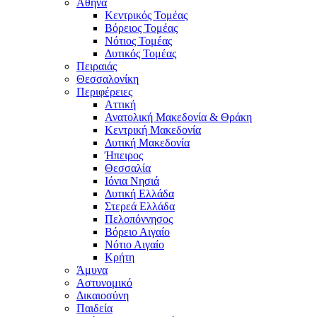
Αθήνα
Κεντρικός Τομέας
Βόρειος Τομέας
Νότιος Τομέας
Δυτικός Τομέας
Πειραιάς
Θεσσαλονίκη
Περιφέρειες
Αττική
Ανατολική Μακεδονία & Θράκη
Κεντρική Μακεδονία
Δυτική Μακεδονία
Ήπειρος
Θεσσαλία
Ιόνια Νησιά
Δυτική Ελλάδα
Στερεά Ελλάδα
Πελοπόννησος
Βόρειο Αιγαίο
Νότιο Αιγαίο
Κρήτη
Άμυνα
Αστυνομικό
Δικαιοσύνη
Παιδεία