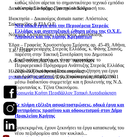
καθώς πλέον αίρεται το σημαντικότερο τεχνικό εμπόδιο
Διευθύντρια Σύνταξης: Παναγιώτα Σούγια
και ανοίγει ο δρόμος για την ολοκλήρωσή του.
Ιδιοκτησία – Δικαιούχος domain name: Απόστολος
Σαλονικίδης & ΣΙΑ Ο.Ε.
Νέα οδικά έργα από την Περιφέρεια Στερεάς
Ελλάδας και αναπτυξιακή ώθηση μέσω της Ο.Χ.Ε.
Νόμιμος Εκπρόσωπος: Απόστολος Σαλονικίδης
Αγράφων και της λίμνης Κρεμαστών
Έδρα – Γραφεία: Χρυσοστόμου Σμύρνης αρ. 45-49, Αθήνα,
Ο Περιφερειάρχης Στερεάς Ελλάδας, κ. Φάνης Σπανός,
Τ.Κ. 11144
παρέστη στην Τακτική Συνεδρίαση του Δημοτικού
Συμβουλίου Αγράφων, όπου παρουσίασε το
Α.Φ.Μ.: 099112637, Δ.Ο.Υ.: ΙΓ΄ ΑΘΗΝΩΝ
Περιφερειακό Πρόγραμμα Ανάπτυξης Στερεάς Ελλάδας
2026-2030 και προκάλεσε ευρεία συζήτηση για έργα
Ηλεκτρονική διεύθυνση Επικοινωνίας:
και δράσεις ανάπτυξης της ευρύτερης περιοχής, ενώ
pyrranews@gmail.com
, Τηλ. Επικοινωνίας: 6944503911
μέσω διαδικτύου συμμετείχε και η βουλευτής της Ν.Δ.
Ευρυτανίας κ. Τζίνα Οικονόμου.
Κοινωνία
Κρήτη
Περιβάλλον
Τοπική Αυτοδιοίκηση
Σε πλήρη εξέλιξη ασφαλτοστρώσεις, οδικά έργα και
συντηρήσεις πρασίνου και οδοφωτισμού στον Δήμο
Ηρακλείου Κρήτης
Συγκεκριμένα, έχουν ξεκινήσει τα έργα κατασκευής του
νέου πεζοδρομίου από τον κυκλικό...