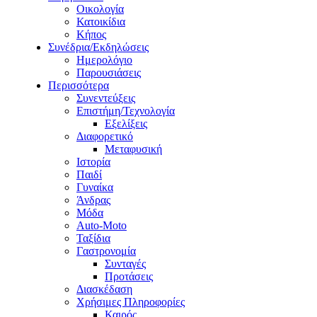
Οικολογία
Κατοικίδια
Κήπος
Συνέδρια/Εκδηλώσεις
Ημερολόγιο
Παρουσιάσεις
Περισσότερα
Συνεντεύξεις
Επιστήμη/Τεχνολογία
Εξελίξεις
Διαφορετικό
Μεταφυσική
Ιστορία
Παιδί
Γυναίκα
Άνδρας
Μόδα
Auto-Moto
Ταξίδια
Γαστρονομία
Συνταγές
Προτάσεις
Διασκέδαση
Χρήσιμες Πληροφορίες
Καιρός