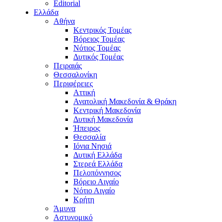
Editorial
Ελλάδα
Αθήνα
Κεντρικός Τομέας
Βόρειος Τομέας
Νότιος Τομέας
Δυτικός Τομέας
Πειραιάς
Θεσσαλονίκη
Περιφέρειες
Αττική
Ανατολική Μακεδονία & Θράκη
Κεντρική Μακεδονία
Δυτική Μακεδονία
Ήπειρος
Θεσσαλία
Ιόνια Νησιά
Δυτική Ελλάδα
Στερεά Ελλάδα
Πελοπόννησος
Βόρειο Αιγαίο
Νότιο Αιγαίο
Κρήτη
Άμυνα
Αστυνομικό