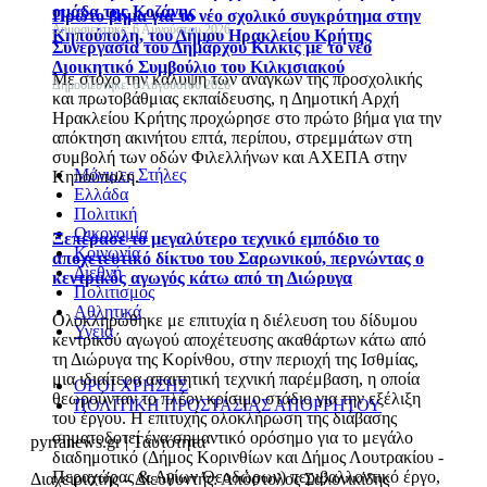
ομάδα της Κοζάνης
Πρώτο βήμα για το νέο σχολικό συγκρότημα στην
Δημοσιεύτηκε: 6 Αυγούστου 2026
Κηπούπολη, του Δήμου Ηρακλείου Κρήτης
Συνεργασία του Δημάρχου Κιλκίς με το νέο
Διοικητικό Συμβούλιο του Κιλκισιακού
Με στόχο την κάλυψη των αναγκών της προσχολικής
Δημοσιεύτηκε: 6 Αυγούστου 2026
και πρωτοβάθμιας εκπαίδευσης, η Δημοτική Αρχή
Ηρακλείου Κρήτης προχώρησε στο πρώτο βήμα για την
απόκτηση ακινήτου επτά, περίπου, στρεμμάτων στη
συμβολή των οδών Φιλελλήνων και ΑΧΕΠΑ στην
Μόνιμες Στήλες
Κηπούπολη.
Ελλάδα
Πολιτική
Οικονομία
Ξεπέρασε το μεγαλύτερο τεχνικό εμπόδιο το
Κοινωνία
αποχετευτικό δίκτυο του Σαρωνικού, περνώντας ο
Διεθνή
κεντρικός αγωγός κάτω από τη Διώρυγα
Πολιτισμός
Αθλητικά
Ολοκληρώθηκε με επιτυχία η διέλευση του δίδυμου
Υγεία
κεντρικού αγωγού αποχέτευσης ακαθάρτων κάτω από
τη Διώρυγα της Κορίνθου, στην περιοχή της Ισθμίας,
μια ιδιαίτερα απαιτητική τεχνική παρέμβαση, η οποία
ΟΡΟΙ ΧΡΗΣΗΣ
θεωρούνταν το πλέον κρίσιμο στάδιο για την εξέλιξη
ΠΟΛΙΤΙΚΗ ΠΡΟΣΤΑΣΙΑΣ ΑΠΟΡΡΗΤΟΥ
του έργου. Η επιτυχής ολοκλήρωση της διάβασης
σηματοδοτεί ένα σημαντικό ορόσημο για το μεγάλο
pyrranews.gr | Ταυτότητα
διαδημοτικό (Δήμος Κορινθίων και Δήμος Λουτρακίου -
Περαχώρας & Αγίων Θεοδώρων) περιβαλλοντικό έργο,
Διαχειριστής – Διευθυντής: Απόστολος Σαλονικίδης