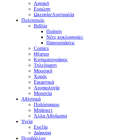
Αφρική
Ευρώπη
Ωκεανία/Αυστραλία
Πολιτισμός
Βιβλίο
Ποίηση
Νέες κυκλοφορίες
Παρουσιάσεις
Comics
Θέατρο
Κινηματογράφος
Τηλεόραση
Μουσική
Χορός
Εικαστικά
Αρχαιολογία
Μουσεία
Αθλητικά
Ποδόσφαιρο
Μπάσκετ
Άλλα Αθλήματα
Υγεία
Ευεξία
Διάφορα
Περιβάλλον