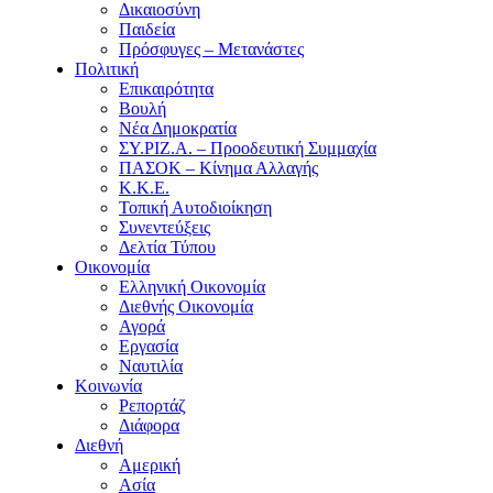
Δικαιοσύνη
Παιδεία
Πρόσφυγες – Μετανάστες
Πολιτική
Επικαιρότητα
Βουλή
Νέα Δημοκρατία
ΣΥ.ΡΙΖ.Α. – Προοδευτική Συμμαχία
ΠΑΣΟΚ – Κίνημα Αλλαγής
Κ.Κ.Ε.
Τοπική Αυτοδιοίκηση
Συνεντεύξεις
Δελτία Τύπου
Οικονομία
Ελληνική Οικονομία
Διεθνής Οικονομία
Αγορά
Εργασία
Ναυτιλία
Κοινωνία
Ρεπορτάζ
Διάφορα
Διεθνή
Αμερική
Ασία