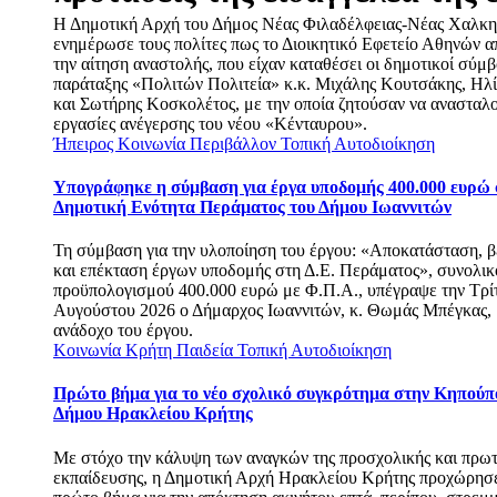
Η Δημοτική Αρχή του Δήμος Νέας Φιλαδέλφειας-Νέας Χαλκη
ενημέρωσε τους πολίτες πως το Διοικητικό Εφετείο Αθηνών α
την αίτηση αναστολής, που είχαν καταθέσει οι δημοτικοί σύμβ
παράταξης «Πολιτών Πολιτεία» κ.κ. Μιχάλης Κουτσάκης, Ηλ
και Σωτήρης Κοσκολέτος, με την οποία ζητούσαν να ανασταλο
εργασίες ανέγερσης του νέου «Κένταυρου».
Ήπειρος
Κοινωνία
Περιβάλλον
Τοπική Αυτοδιοίκηση
Υπογράφηκε η σύμβαση για έργα υποδομής 400.000 ευρώ 
Δημοτική Ενότητα Περάματος του Δήμου Ιωαννιτών
Τη σύμβαση για την υλοποίηση του έργου: «Αποκατάσταση, 
και επέκταση έργων υποδομής στη Δ.Ε. Περάματος», συνολικ
προϋπολογισμού 400.000 ευρώ με Φ.Π.Α., υπέγραψε την Τρί
Αυγούστου 2026 ο Δήμαρχος Ιωαννιτών, κ. Θωμάς Μπέγκας, 
ανάδοχο του έργου.
Κοινωνία
Κρήτη
Παιδεία
Τοπική Αυτοδιοίκηση
Πρώτο βήμα για το νέο σχολικό συγκρότημα στην Κηπούπ
Δήμου Ηρακλείου Κρήτης
Με στόχο την κάλυψη των αναγκών της προσχολικής και πρω
εκπαίδευσης, η Δημοτική Αρχή Ηρακλείου Κρήτης προχώρησ