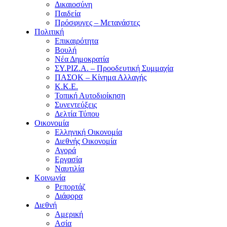
Δικαιοσύνη
Παιδεία
Πρόσφυγες – Μετανάστες
Πολιτική
Επικαιρότητα
Βουλή
Νέα Δημοκρατία
ΣΥ.ΡΙΖ.Α. – Προοδευτική Συμμαχία
ΠΑΣΟΚ – Κίνημα Αλλαγής
Κ.Κ.Ε.
Τοπική Αυτοδιοίκηση
Συνεντεύξεις
Δελτία Τύπου
Οικονομία
Ελληνική Οικονομία
Διεθνής Οικονομία
Αγορά
Εργασία
Ναυτιλία
Κοινωνία
Ρεπορτάζ
Διάφορα
Διεθνή
Αμερική
Ασία