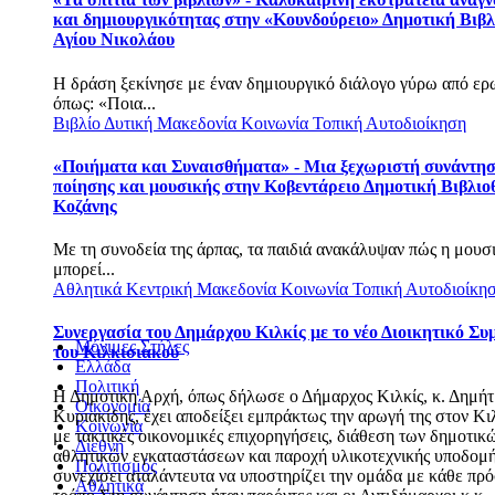
και δημιουργικότητας στην «Κουνδούρειο» Δημοτική Βιβ
Αγίου Νικολάου
Η δράση ξεκίνησε με έναν δημιουργικό διάλογο γύρω από ερ
όπως: «Ποια...
Βιβλίο
Δυτική Μακεδονία
Κοινωνία
Τοπική Αυτοδιοίκηση
«Ποιήματα και Συναισθήματα» - Μια ξεχωριστή συνάντη
ποίησης και μουσικής στην Κοβεντάρειο Δημοτική Βιβλι
Κοζάνης
Με τη συνοδεία της άρπας, τα παιδιά ανακάλυψαν πώς η μουσ
μπορεί...
Αθλητικά
Κεντρική Μακεδονία
Κοινωνία
Τοπική Αυτοδιοίκη
Συνεργασία του Δημάρχου Κιλκίς με το νέο Διοικητικό Συ
Μόνιμες Στήλες
του Κιλκισιακού
Ελλάδα
Πολιτική
Η Δημοτική Αρχή, όπως δήλωσε ο Δήμαρχος Κιλκίς, κ. Δημήτ
Οικονομία
Κυριακίδης, έχει αποδείξει εμπράκτως την αρωγή της στον Κι
Κοινωνία
με τακτικές οικονομικές επιχορηγήσεις, διάθεση των δημοτικ
Διεθνή
αθλητικών εγκαταστάσεων και παροχή υλικοτεχνικής υποδομής
Πολιτισμός
συνεχίσει αταλάντευτα να υποστηρίζει την ομάδα με κάθε πρ
Αθλητικά