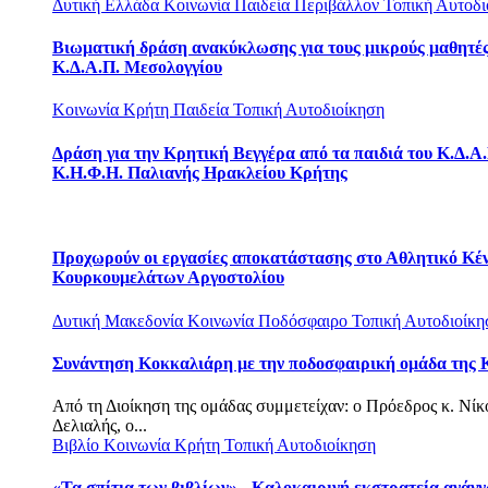
Δυτική Ελλάδα
Κοινωνία
Παιδεία
Περιβάλλον
Τοπική Αυτοδι
Βιωματική δράση ανακύκλωσης για τους μικρούς μαθητές
Κ.Δ.Α.Π. Μεσολογγίου
Κοινωνία
Κρήτη
Παιδεία
Τοπική Αυτοδιοίκηση
Δράση για την Κρητική Βεγγέρα από τα παιδιά του Κ.Δ.Α.
Κ.Η.Φ.Η. Παλιανής Ηρακλείου Κρήτης
Προχωρούν οι εργασίες αποκατάστασης στο Αθλητικό Κέ
Κουρκουμελάτων Αργοστολίου
Δυτική Μακεδονία
Κοινωνία
Ποδόσφαιρο
Τοπική Αυτοδιοίκη
Συνάντηση Κοκκαλιάρη με την ποδοσφαιρική ομάδα της 
Από τη Διοίκηση της ομάδας συμμετείχαν: o Πρόεδρος κ. Νίκ
Δελιαλής, ο...
Βιβλίο
Κοινωνία
Κρήτη
Τοπική Αυτοδιοίκηση
«Τα σπίτια των βιβλίων» - Καλοκαιρινή εκστρατεία ανάγ