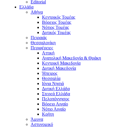
Editorial
Ελλάδα
Αθήνα
Κεντρικός Τομέας
Βόρειος Τομέας
Νότιος Τομέας
Δυτικός Τομέας
Πειραιάς
Θεσσαλονίκη
Περιφέρειες
Αττική
Ανατολική Μακεδονία & Θράκη
Κεντρική Μακεδονία
Δυτική Μακεδονία
Ήπειρος
Θεσσαλία
Ιόνια Νησιά
Δυτική Ελλάδα
Στερεά Ελλάδα
Πελοπόννησος
Βόρειο Αιγαίο
Νότιο Αιγαίο
Κρήτη
Άμυνα
Αστυνομικό