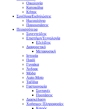
Οικολογία
Κατοικίδια
Κήπος
Συνέδρια/Εκδηλώσεις
Ημερολόγιο
Παρουσιάσεις
Περισσότερα
Συνεντεύξεις
Επιστήμη/Τεχνολογία
Εξελίξεις
Διαφορετικό
Μεταφυσική
Ιστορία
Παιδί
Γυναίκα
Άνδρας
Μόδα
Auto-Moto
Ταξίδια
Γαστρονομία
Συνταγές
Προτάσεις
Διασκέδαση
Χρήσιμες Πληροφορίες
Καιρός