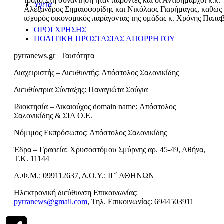
τρόπο.Στη συνάντηση ήταν παρόντες και οι Αντιδήμαρχοι κ.κ.
Υγεία
Αλέξανδρος Σημαιοφορίδης και Νικόλαος Γιαρήμαγας, καθώς 
ισχυρός οικονομικός παράγοντας της ομάδας κ. Χρόνης Παπα
ΟΡΟΙ ΧΡΗΣΗΣ
ΠΟΛΙΤΙΚΗ ΠΡΟΣΤΑΣΙΑΣ ΑΠΟΡΡΗΤΟΥ
pyrranews.gr | Ταυτότητα
Διαχειριστής – Διευθυντής: Απόστολος Σαλονικίδης
Διευθύντρια Σύνταξης: Παναγιώτα Σούγια
Ιδιοκτησία – Δικαιούχος domain name: Απόστολος
Σαλονικίδης & ΣΙΑ Ο.Ε.
Νόμιμος Εκπρόσωπος: Απόστολος Σαλονικίδης
Έδρα – Γραφεία: Χρυσοστόμου Σμύρνης αρ. 45-49, Αθήνα,
Τ.Κ. 11144
Α.Φ.Μ.: 099112637, Δ.Ο.Υ.: ΙΓ΄ ΑΘΗΝΩΝ
Ηλεκτρονική διεύθυνση Επικοινωνίας:
pyrranews@gmail.com
, Τηλ. Επικοινωνίας: 6944503911