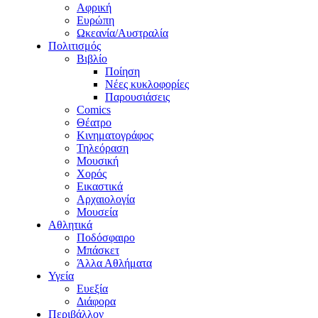
Αφρική
Ευρώπη
Ωκεανία/Αυστραλία
Πολιτισμός
Βιβλίο
Ποίηση
Νέες κυκλοφορίες
Παρουσιάσεις
Comics
Θέατρο
Κινηματογράφος
Τηλεόραση
Μουσική
Χορός
Εικαστικά
Αρχαιολογία
Μουσεία
Αθλητικά
Ποδόσφαιρο
Μπάσκετ
Άλλα Αθλήματα
Υγεία
Ευεξία
Διάφορα
Περιβάλλον