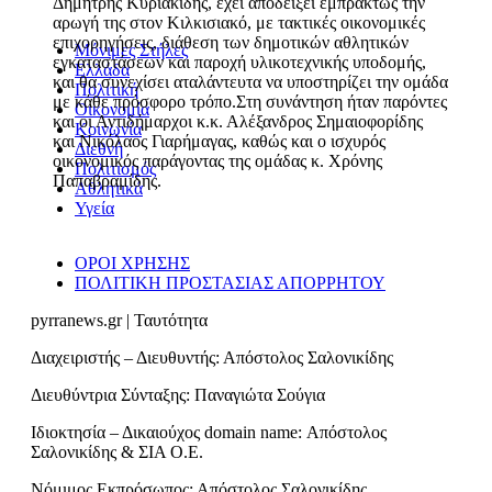
Δημήτρης Κυριακίδης, έχει αποδείξει εμπράκτως την
αρωγή της στον Κιλκισιακό, με τακτικές οικονομικές
επιχορηγήσεις, διάθεση των δημοτικών αθλητικών
Μόνιμες Στήλες
εγκαταστάσεων και παροχή υλικοτεχνικής υποδομής,
Ελλάδα
και θα συνεχίσει αταλάντευτα να υποστηρίζει την ομάδα
Πολιτική
με κάθε πρόσφορο τρόπο.Στη συνάντηση ήταν παρόντες
Οικονομία
και οι Αντιδήμαρχοι κ.κ. Αλέξανδρος Σημαιοφορίδης
Κοινωνία
και Νικόλαος Γιαρήμαγας, καθώς και ο ισχυρός
Διεθνή
οικονομικός παράγοντας της ομάδας κ. Χρόνης
Πολιτισμός
Παπαβραμίδης.
Αθλητικά
Υγεία
ΟΡΟΙ ΧΡΗΣΗΣ
ΠΟΛΙΤΙΚΗ ΠΡΟΣΤΑΣΙΑΣ ΑΠΟΡΡΗΤΟΥ
pyrranews.gr | Ταυτότητα
Διαχειριστής – Διευθυντής: Απόστολος Σαλονικίδης
Διευθύντρια Σύνταξης: Παναγιώτα Σούγια
Ιδιοκτησία – Δικαιούχος domain name: Απόστολος
Σαλονικίδης & ΣΙΑ Ο.Ε.
Νόμιμος Εκπρόσωπος: Απόστολος Σαλονικίδης