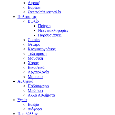
Αφρική
Ευρώπη
Ωκεανία/Αυστραλία
Πολιτισμός
Βιβλίο
Ποίηση
Νέες κυκλοφορίες
Παρουσιάσεις
Comics
Θέατρο
Κινηματογράφος
Τηλεόραση
Μουσική
Χορός
Εικαστικά
Αρχαιολογία
Μουσεία
Αθλητικά
Ποδόσφαιρο
Μπάσκετ
Άλλα Αθλήματα
Υγεία
Ευεξία
Διάφορα
Περιβάλλον