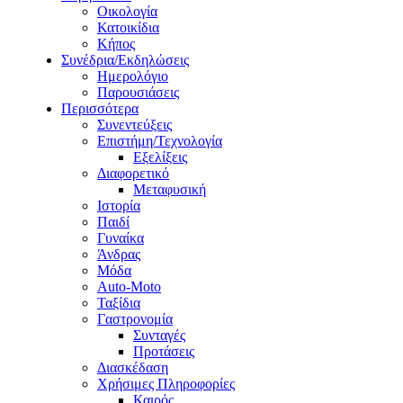
Οικολογία
Κατοικίδια
Κήπος
Συνέδρια/Εκδηλώσεις
Ημερολόγιο
Παρουσιάσεις
Περισσότερα
Συνεντεύξεις
Επιστήμη/Τεχνολογία
Εξελίξεις
Διαφορετικό
Μεταφυσική
Ιστορία
Παιδί
Γυναίκα
Άνδρας
Μόδα
Auto-Moto
Ταξίδια
Γαστρονομία
Συνταγές
Προτάσεις
Διασκέδαση
Χρήσιμες Πληροφορίες
Καιρός