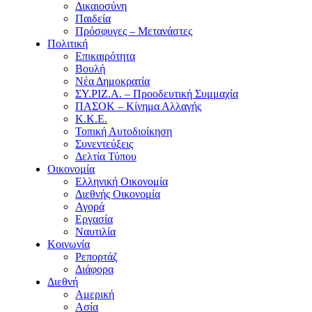
Δικαιοσύνη
Παιδεία
Πρόσφυγες – Μετανάστες
Πολιτική
Επικαιρότητα
Βουλή
Νέα Δημοκρατία
ΣΥ.ΡΙΖ.Α. – Προοδευτική Συμμαχία
ΠΑΣΟΚ – Κίνημα Αλλαγής
Κ.Κ.Ε.
Τοπική Αυτοδιοίκηση
Συνεντεύξεις
Δελτία Τύπου
Οικονομία
Ελληνική Οικονομία
Διεθνής Οικονομία
Αγορά
Εργασία
Ναυτιλία
Κοινωνία
Ρεπορτάζ
Διάφορα
Διεθνή
Αμερική
Ασία