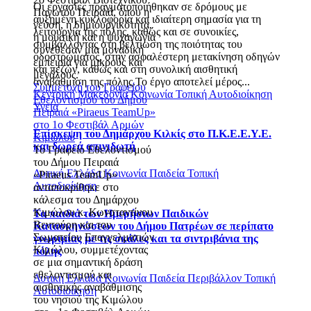
Οι εργασίες πραγματοποιήθηκαν σε δρόμους με
Παγωτού Πειραιά, όπου η
αυξημένη κυκλοφορία και ιδιαίτερη σημασία για τη
γεύση, η δημιουργικότητα,
λειτουργία της πόλης, καθώς και σε συνοικίες,
η μουσική και η ψυχαγωγία
συμβάλλοντας στη βελτίωση της ποιότητας του
συνέθεσαν μια μοναδική
οδοστρώματος, στην ασφαλέστερη μετακίνηση οδηγών
εμπειρία για μικρούς και
και πεζών, καθώς και στη συνολική αισθητική
μεγάλους.
αναβάθμιση της πόλης.Το έργο αποτελεί μέρος...
Συμμετοχή του Γραφείου
Κεντρική Μακεδονία
Κοινωνία
Τοπική Αυτοδιοίκηση
Εθελοντισμού του Δήμου
Υγεία
Πειραιά «Piraeus TeamUp»
στο 1ο Φεστιβάλ Αρμών
Επίσκεψη του Δημάρχου Κιλκίς στο Π.Κ.Ε.Ε.Υ.Ε.
Κιμώλου
και δωρεά απινιδωτή
Το Γραφείο Εθελοντισμού
του Δήμου Πειραιά
Δυτική Ελλάδα
Κοινωνία
Παιδεία
Τοπική
«Piraeus TeamUp»
Αυτοδιοίκηση
ανταποκρίθηκε στο
κάλεσμα του Δημάρχου
Κιμώλου κ. Κωνσταντίνου
Τα παιδιά των Ημερήσιων Παιδικών
Βεντούρη και του
Κατασκηνώσεων του Δήμου Πατρέων σε περίπατο
Σωματείου Επαγγελματιών
γνωριμίας με τις σκάλες και τα σιντριβάνια της
Κιμώλου, συμμετέχοντας
πόλης
σε μια σημαντική δράση
εθελοντισμού και
Δυτική Ελλάδα
Κοινωνία
Παιδεία
Περιβάλλον
Τοπική
αισθητικής αναβάθμισης
Αυτοδιοίκηση
του νησιού της Κιμώλου