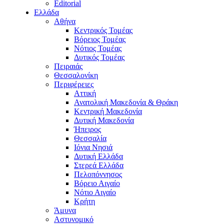
Editorial
Ελλάδα
Αθήνα
Κεντρικός Τομέας
Βόρειος Τομέας
Νότιος Τομέας
Δυτικός Τομέας
Πειραιάς
Θεσσαλονίκη
Περιφέρειες
Αττική
Ανατολική Μακεδονία & Θράκη
Κεντρική Μακεδονία
Δυτική Μακεδονία
Ήπειρος
Θεσσαλία
Ιόνια Νησιά
Δυτική Ελλάδα
Στερεά Ελλάδα
Πελοπόννησος
Βόρειο Αιγαίο
Νότιο Αιγαίο
Κρήτη
Άμυνα
Αστυνομικό