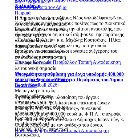
και Β΄ Δημοτικών
Χαλκηδόνας
Κοινοτήτων από τον Δήμο
Πειραιά
Η Δημοτική Αρχή του Δήμος Νέας Φιλαδέλφειας-Νέας
Ο Δήμος Πειραιά συνεχίζει
Χαλκηδόνας ενημέρωσε τους πολίτες πως το Διοικητικό
το εκτεταμένο πρόγραμμα
Εφετείο Αθηνών απέρριψε την αίτηση αναστολής, που
ασφαλτοστρώσεων σε όλη
είχαν καταθέσει οι δημοτικοί σύμβουλοι της παράταξης
την πόλη, με την
«Πολιτών Πολιτεία» κ.κ. Μιχάλης Κουτσάκης, Ηλίας
ολοκλήρωση νέων
Τάφας και Σωτήρης Κοσκολέτος, με την οποία
παρεμβάσεων των Α΄ και
ζητούσαν να ανασταλούν οι εργασίες ανέγερσης του
Β΄ Δημοτικών Κοινοτήτων,
νέου «Κένταυρου».
σε δρόμους με σημαντική
Ήπειρος
Κοινωνία
Περιβάλλον
Τοπική Αυτοδιοίκηση
κυκλοφοριακή και
λειτουργική σημασία.
Με μεγάλη επιτυχία
Υπογράφηκε η σύμβαση για έργα υποδομής 400.000
ολοκληρώθηκε το «Piraeus
ευρώ στη Δημοτική Ενότητα Περάματος του Δήμου
Beach Handball 2026»
Ιωαννιτών
Με μεγάλη επιτυχία,
δυνατές αθλητικές
Τη σύμβαση για την υλοποίηση του έργου:
συγκινήσεις και την
«Αποκατάσταση, βελτίωση και επέκταση έργων
παρουσία πλήθους κόσμου
υποδομής στη Δ.Ε. Περάματος», συνολικού
ολοκληρώθηκε την
προϋπολογισμού 400.000 ευρώ με Φ.Π.Α., υπέγραψε
Κυριακή 26 Ιουλίου 2026
την Τρίτη 4 Αυγούστου 2026 ο Δήμαρχος Ιωαννιτών, κ.
το «Piraeus Beach
Θωμάς Μπέγκας, με τον ανάδοχο του έργου.
Handball 2026», στην πλαζ
Κοινωνία
Κρήτη
Παιδεία
Τοπική Αυτοδιοίκηση
Βοτσαλάκια,