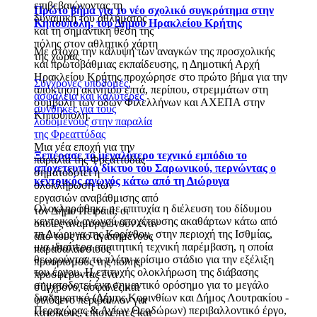
επιβεβαιώνοντας τη
Πρώτο βήμα για το νέο σχολικό συγκρότημα στην
δυναμική του αθλήματος
Κηπούπολη, του Δήμου Ηρακλείου Κρήτης
και τη σημαντική θέση της
πόλης στον αθλητικό χάρτη
Με στόχο την κάλυψη των αναγκών της προσχολικής
της χώρας.
και πρωτοβάθμιας εκπαίδευσης, η Δημοτική Αρχή
Ηρακλείου Κρήτης προχώρησε στο πρώτο βήμα για την
Σύγχρονες υποδομές,
απόκτηση ακινήτου επτά, περίπου, στρεμμάτων στη
ασφάλεια και καλύτερες
συμβολή των οδών Φιλελλήνων και ΑΧΕΠΑ στην
συνθήκες για τους
Κηπούπολη.
λουόμενους στην παραλία
της Φρεαττύδας
Μια νέα εποχή για την
Ξεπέρασε το μεγαλύτερο τεχνικό εμπόδιο το
παραλία της Φρεαττύδας
αποχετευτικό δίκτυο του Σαρωνικού, περνώντας ο
σηματοδοτεί η
κεντρικός αγωγός κάτω από τη Διώρυγα
ολοκλήρωση των
εργασιών αναβάθμισης από
Ολοκληρώθηκε με επιτυχία η διέλευση του δίδυμου
τον Δήμο Πειραιά, οι
κεντρικού αγωγού αποχέτευσης ακαθάρτων κάτω από
οποίες αναμορφώνουν έναν
τη Διώρυγα της Κορίνθου, στην περιοχή της Ισθμίας,
από τους πιο αγαπημένους
μια ιδιαίτερα απαιτητική τεχνική παρέμβαση, η οποία
παραθαλάσσιους
θεωρούνταν το πλέον κρίσιμο στάδιο για την εξέλιξη
προορισμούς της πόλης,
του έργου. Η επιτυχής ολοκλήρωση της διάβασης
προσφέροντας ένα
σηματοδοτεί ένα σημαντικό ορόσημο για το μεγάλο
σύγχρονο, ασφαλές και
διαδημοτικό (Δήμος Κορινθίων και Δήμος Λουτρακίου -
φιλόξενο περιβάλλον για
Περαχώρας & Αγίων Θεοδώρων) περιβαλλοντικό έργο,
κατοίκους, επισκέπτες και