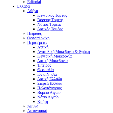
Editorial
Ελλάδα
Αθήνα
Κεντρικός Τομέας
Βόρειος Τομέας
Νότιος Τομέας
Δυτικός Τομέας
Πειραιάς
Θεσσαλονίκη
Περιφέρειες
Αττική
Ανατολική Μακεδονία & Θράκη
Κεντρική Μακεδονία
Δυτική Μακεδονία
Ήπειρος
Θεσσαλία
Ιόνια Νησιά
Δυτική Ελλάδα
Στερεά Ελλάδα
Πελοπόννησος
Βόρειο Αιγαίο
Νότιο Αιγαίο
Κρήτη
Άμυνα
Αστυνομικό