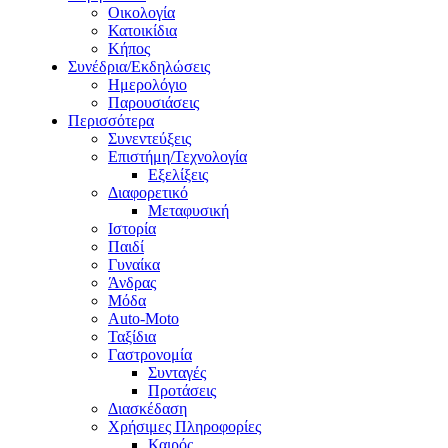
Οικολογία
Κατοικίδια
Κήπος
Συνέδρια/Εκδηλώσεις
Ημερολόγιο
Παρουσιάσεις
Περισσότερα
Συνεντεύξεις
Επιστήμη/Τεχνολογία
Εξελίξεις
Διαφορετικό
Μεταφυσική
Ιστορία
Παιδί
Γυναίκα
Άνδρας
Μόδα
Auto-Moto
Ταξίδια
Γαστρονομία
Συνταγές
Προτάσεις
Διασκέδαση
Χρήσιμες Πληροφορίες
Καιρός