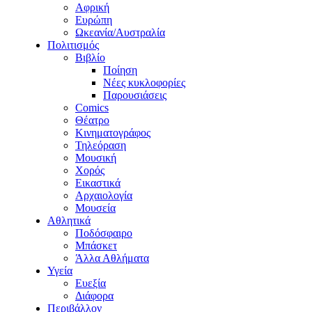
Αφρική
Ευρώπη
Ωκεανία/Αυστραλία
Πολιτισμός
Βιβλίο
Ποίηση
Νέες κυκλοφορίες
Παρουσιάσεις
Comics
Θέατρο
Κινηματογράφος
Τηλεόραση
Μουσική
Χορός
Εικαστικά
Αρχαιολογία
Μουσεία
Αθλητικά
Ποδόσφαιρο
Μπάσκετ
Άλλα Αθλήματα
Υγεία
Ευεξία
Διάφορα
Περιβάλλον