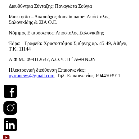
Διευθύντρια Σύνταξης: Παναγιώτα Σούγια
Ιδιοκτησία – Δικαιούχος domain name: Απόστολος
Σαλονικίδης & ΣΙΑ Ο.Ε.
Νόμιμος Εκπρόσωπος: Απόστολος Σαλονικίδης
Έδρα – Γραφεία: Χρυσοστόμου Σμύρνης αρ. 45-49, Αθήνα,
Τ.Κ. 11144
Α.Φ.Μ.: 099112637, Δ.Ο.Υ.: ΙΓ΄ ΑΘΗΝΩΝ
Ηλεκτρονική διεύθυνση Επικοινωνίας:
pyrranews@gmail.com
, Τηλ. Επικοινωνίας: 6944503911