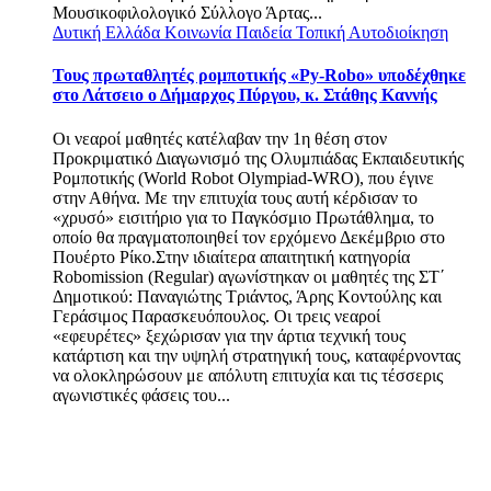
Μουσικοφιλολογικό Σύλλογο Άρτας...
Δυτική Ελλάδα
Κοινωνία
Παιδεία
Τοπική Αυτοδιοίκηση
Τους πρωταθλητές ρομποτικής «Py-Robo» υποδέχθηκε
στο Λάτσειο ο Δήμαρχος Πύργου, κ. Στάθης Καννής
Οι νεαροί μαθητές κατέλαβαν την 1η θέση στον
Προκριματικό Διαγωνισμό της Ολυμπιάδας Εκπαιδευτικής
Ρομποτικής (World Robot Olympiad-WRO), που έγινε
στην Αθήνα. Με την επιτυχία τους αυτή κέρδισαν το
«χρυσό» εισιτήριο για το Παγκόσμιο Πρωτάθλημα, το
οποίο θα πραγματοποιηθεί τον ερχόμενο Δεκέμβριο στο
Πουέρτο Ρίκο.Στην ιδιαίτερα απαιτητική κατηγορία
Robomission (Regular) αγωνίστηκαν οι μαθητές της ΣΤ΄
Δημοτικού: Παναγιώτης Τριάντος, Άρης Κοντούλης και
Γεράσιμος Παρασκευόπουλος. Οι τρεις νεαροί
«εφευρέτες» ξεχώρισαν για την άρτια τεχνική τους
κατάρτιση και την υψηλή στρατηγική τους, καταφέρνοντας
να ολοκληρώσουν με απόλυτη επιτυχία και τις τέσσερις
αγωνιστικές φάσεις του...