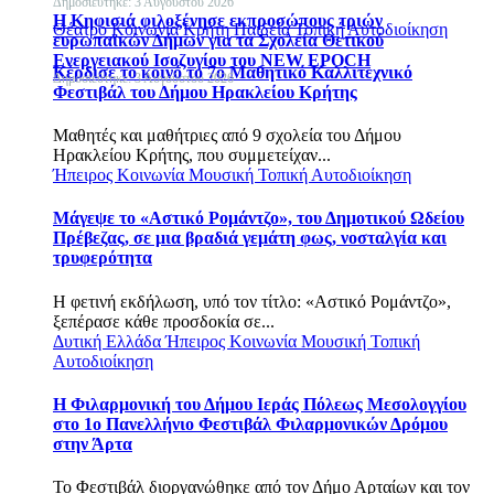
Δημοσιεύτηκε: 3 Αυγούστου 2026
H Κηφισιά φιλοξένησε εκπροσώπους τριών
Θέατρο
Κοινωνία
Κρήτη
Παιδεία
Τοπική Αυτοδιοίκηση
ευρωπαϊκών Δήμων για τα Σχολεία Θετικού
Ενεργειακού Ισοζυγίου του NEW EPOCH
Κέρδισε το κοινό το 7ο Μαθητικό Καλλιτεχνικό
Δημοσιεύτηκε: 3 Αυγούστου 2026
Φεστιβάλ του Δήμου Ηρακλείου Κρήτης
Μαθητές και μαθήτριες από 9 σχολεία του Δήμου
Ηρακλείου Κρήτης, που συμμετείχαν...
Ήπειρος
Κοινωνία
Μουσική
Τοπική Αυτοδιοίκηση
Μάγεψε το «Αστικό Ρομάντζο», του Δημοτικού Ωδείου
Πρέβεζας, σε μια βραδιά γεμάτη φως, νοσταλγία και
τρυφερότητα
Η φετινή εκδήλωση, υπό τον τίτλο: «Αστικό Ρομάντζο»,
ξεπέρασε κάθε προσδοκία σε...
Δυτική Ελλάδα
Ήπειρος
Κοινωνία
Μουσική
Τοπική
Αυτοδιοίκηση
Η Φιλαρμονική του Δήμου Ιεράς Πόλεως Μεσολογγίου
στο 1ο Πανελλήνιο Φεστιβάλ Φιλαρμονικών Δρόμου
στην Άρτα
Το Φεστιβάλ διοργανώθηκε από τον Δήμο Αρταίων και τον