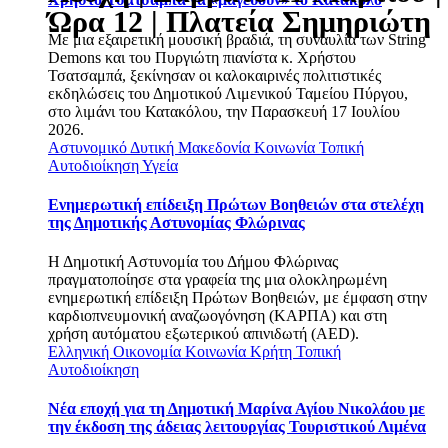
Ώρα 12 | Πλατεία Σημηριώτη
Με μια εξαιρετική μουσική βραδιά, τη συναυλία των String
Demons και του Πυργιώτη πιανίστα κ. Χρήστου
Τσατσαμπά, ξεκίνησαν οι καλοκαιρινές πολιτιστικές
εκδηλώσεις του Δημοτικού Λιμενικού Ταμείου Πύργου,
στο λιμάνι του Κατακόλου, την Παρασκευή 17 Ιουλίου
2026.
Αστυνομικό
Δυτική Μακεδονία
Κοινωνία
Τοπική
Αυτοδιοίκηση
Υγεία
Ενημερωτική επίδειξη Πρώτων Βοηθειών στα στελέχη
της Δημοτικής Αστυνομίας Φλώρινας
Η Δημοτική Αστυνομία του Δήμου Φλώρινας
πραγματοποίησε στα γραφεία της μια ολοκληρωμένη
ενημερωτική επίδειξη Πρώτων Βοηθειών, με έμφαση στην
καρδιοπνευμονική αναζωογόνηση (ΚΑΡΠΑ) και στη
χρήση αυτόματου εξωτερικού απινιδωτή (AED).
Ελληνική Οικονομία
Κοινωνία
Κρήτη
Τοπική
Αυτοδιοίκηση
Νέα εποχή για τη Δημοτική Μαρίνα Αγίου Νικολάου με
την έκδοση της άδειας λειτουργίας Τουριστικού Λιμένα