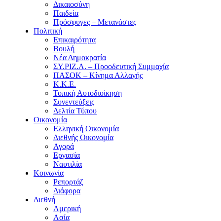
Δικαιοσύνη
Παιδεία
Πρόσφυγες – Μετανάστες
Πολιτική
Επικαιρότητα
Βουλή
Νέα Δημοκρατία
ΣΥ.ΡΙΖ.Α. – Προοδευτική Συμμαχία
ΠΑΣΟΚ – Κίνημα Αλλαγής
Κ.Κ.Ε.
Τοπική Αυτοδιοίκηση
Συνεντεύξεις
Δελτία Τύπου
Οικονομία
Ελληνική Οικονομία
Διεθνής Οικονομία
Αγορά
Εργασία
Ναυτιλία
Κοινωνία
Ρεπορτάζ
Διάφορα
Διεθνή
Αμερική
Ασία