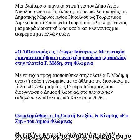
Μια ιδιαίτερα σημαντική στιγμή για τον Δήμο Αγίου
Νικολάου αποτελεί η έκδοση της άδειας λειτουργίας της
Δημοτικής Μαρίνας Αγίου Νικολάου ως Τουριστικού
Λιμένα από το Υπουργείο Τουρισμού, ολοκληρώνοντας
μια μακρά διοικητική διαδικασία και κλείνοντας μια
εκκρεμότητα πολλών ετών.
«Ο Αθλητισμός ως Γέφυρα Ισότητας»: Με επιτυχία
πραγματοποιήθηκε η ανοιχτή προπόνηση ξιφασκίας
στην πλατεία Γ. Μόδη, στη Φλώρινα
Με επιτυχία πραγματοποιήθηκε στην πλατεία Γ. Μόδη, η
ανοιχτή δράση γνωριμίας με το άθλημα της ξιφασκίας, με
τίτλο: «Ο Αθλητισμός ως Γέφυρα Ισότητας», που
διοργάνωσε ο Δήμος Φλώρινας, στο πλαίσιο των
εκδηλώσεων «Πολιτιστικό Καλοκαίρι 2026».
Ολοκληρώθηκε η 1η Γιορτή Ευεξίας & Κίνησης «Ευ
Δημοσιεύτηκε: 10 Μαρτίου 2023
Ζην» του Δήμου Φλώρινας
Με μεγάλη συμμετοχή πολιτών και εξαιρετικό κλίμα
Θεωρώντας πως το ποτάμι της οργής για το
ολοκληρώθηκε η 1η Γιορτή Ευεξίας & Κίνησης «Ευ Ζην»,