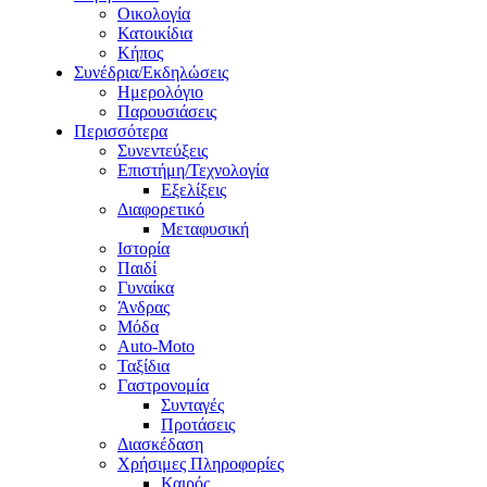
Οικολογία
Κατοικίδια
Κήπος
Συνέδρια/Εκδηλώσεις
Ημερολόγιο
Παρουσιάσεις
Περισσότερα
Συνεντεύξεις
Επιστήμη/Τεχνολογία
Εξελίξεις
Διαφορετικό
Μεταφυσική
Ιστορία
Παιδί
Γυναίκα
Άνδρας
Μόδα
Auto-Moto
Ταξίδια
Γαστρονομία
Συνταγές
Προτάσεις
Διασκέδαση
Χρήσιμες Πληροφορίες
Καιρός