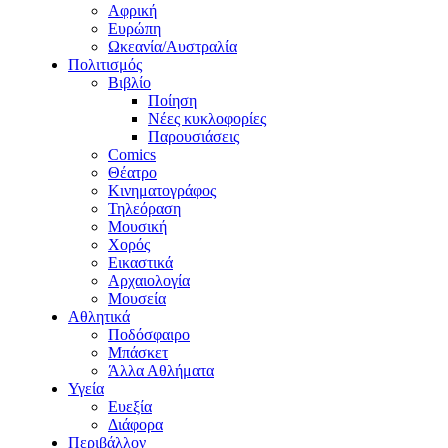
Αφρική
Ευρώπη
Ωκεανία/Αυστραλία
Πολιτισμός
Βιβλίο
Ποίηση
Νέες κυκλοφορίες
Παρουσιάσεις
Comics
Θέατρο
Κινηματογράφος
Τηλεόραση
Μουσική
Χορός
Εικαστικά
Αρχαιολογία
Μουσεία
Αθλητικά
Ποδόσφαιρο
Μπάσκετ
Άλλα Αθλήματα
Υγεία
Ευεξία
Διάφορα
Περιβάλλον