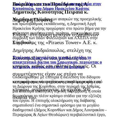
Βουράκη και του Προέδρου της Α΄
Πρώτο βήμα για το νέο σχολικό συγκρότημα στην
Κηπούπολη, του Δήμου Ηρακλείου Κρήτης
Δημοτικής Κοινότητας Πειραιά κ.
Με στόχο την κάλυψη των αναγκών της προσχολικής
Δημήτρη Πεφάνη.
και πρωτοβάθμιας εκπαίδευσης, η Δημοτική Αρχή
Ηρακλείου Κρήτης προχώρησε στο πρώτο βήμα για την
απόκτηση ακινήτου επτά, περίπου, στρεμμάτων στη
Επίσης, στη δράση μετείχαν ο Διευθύνων
συμβολή των οδών Φιλελλήνων και ΑΧΕΠΑ στην
Σύμβουλος της «Piraeus Tower» Α.Ε. κ.
Κηπούπολη.
Δημήτρης Ανδριόπουλος, στελέχη της
Ξεπέρασε το μεγαλύτερο τεχνικό εμπόδιο το
Κοινοπραξίας, οι νέοι μισθωτές του
αποχετευτικό δίκτυο του Σαρωνικού, περνώντας ο
κτηρίου, καθώς και αθλητές-δρομείς. Οι
κεντρικός αγωγός κάτω από τη Διώρυγα
συμμετέχοντες είχαν ως στόχο να
Ολοκληρώθηκε με επιτυχία η διέλευση του δίδυμου
καταφέρουν να φτάσουν στην κορυφή του
κεντρικού αγωγού αποχέτευσης ακαθάρτων κάτω από
τη Διώρυγα της Κορίνθου, στην περιοχή της Ισθμίας,
κτηρίου, ανεβαίνοντας τα σχεδόν 500
μια ιδιαίτερα απαιτητική τεχνική παρέμβαση, η οποία
θεωρούνταν το πλέον κρίσιμο στάδιο για την εξέλιξη
σκαλιά του.
του έργου. Η επιτυχής ολοκλήρωση της διάβασης
σηματοδοτεί ένα σημαντικό ορόσημο για το μεγάλο
διαδημοτικό (Δήμος Κορινθίων και Δήμος Λουτρακίου -
Περαχώρας & Αγίων Θεοδώρων) περιβαλλοντικό έργο,