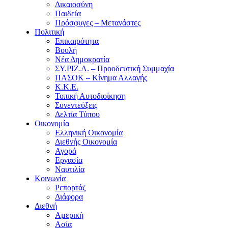
Δικαιοσύνη
Παιδεία
Πρόσφυγες – Μετανάστες
Πολιτική
Επικαιρότητα
Βουλή
Νέα Δημοκρατία
ΣΥ.ΡΙΖ.Α. – Προοδευτική Συμμαχία
ΠΑΣΟΚ – Κίνημα Αλλαγής
Κ.Κ.Ε.
Τοπική Αυτοδιοίκηση
Συνεντεύξεις
Δελτία Τύπου
Οικονομία
Ελληνική Οικονομία
Διεθνής Οικονομία
Αγορά
Εργασία
Ναυτιλία
Κοινωνία
Ρεπορτάζ
Διάφορα
Διεθνή
Αμερική
Ασία