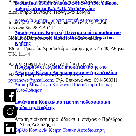
Διαχειριστής – Διευθυντής: Απόστολος Σαλονικίδης
Βιωματική δράση ανακύκλωσης για τους μικρούς
μαθητές στο 2ο Κ.Δ.Α.Π. Μεσολογγίου
Διευθύντρια Σύνταξης: Παναγιώτα Σούγια
Κοινωνία
Κρήτη
Παιδεία
Τοπική Αυτοδιοίκηση
Ιδιοκτησία – Δικαιούχος domain name: Απόστολος
Σαλονικίδης & ΣΙΑ Ο.Ε.
Δράση για την Κρητική Βεγγέρα από τα παιδιά του
Κ.Δ.Α.Π. και το Κ.Η.Φ.Η. Παλιανής Ηρακλείου
Νόμιμος Εκπρόσωπος: Απόστολος Σαλονικίδης
Κρήτης
Έδρα – Γραφεία: Χρυσοστόμου Σμύρνης αρ. 45-49, Αθήνα,
Τ.Κ. 11144
Α.Φ.Μ.: 099112637, Δ.Ο.Υ.: ΙΓ΄ ΑΘΗΝΩΝ
Προχωρούν οι εργασίες αποκατάστασης στο
Αθλητικό Κέντρο Κουρκουμελάτων Αργοστολίου
Ηλεκτρονική διεύθυνση Επικοινωνίας:
pyrranews@gmail.com
, Τηλ. Επικοινωνίας: 6944503911
Δυτική Μακεδονία
Κοινωνία
Ποδόσφαιρο
Τοπική
Αυτοδιοίκηση
Συνάντηση Κοκκαλιάρη με την ποδοσφαιρική
ομάδα της Κοζάνης
Από τη Διοίκηση της ομάδας συμμετείχαν: o Πρόεδρος
κ. Νίκος Δελιαλής, ο...
Βιβλίο
Κοινωνία
Κρήτη
Τοπική Αυτοδιοίκηση