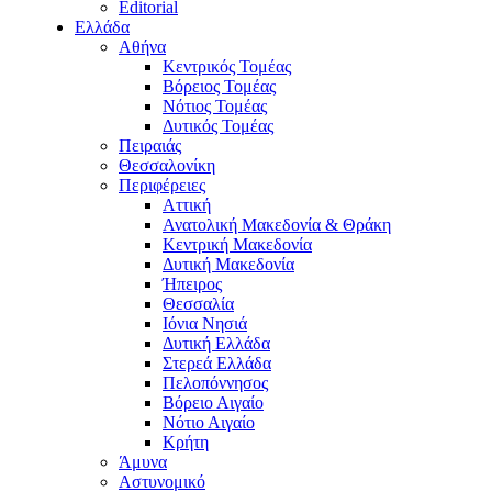
Editorial
Ελλάδα
Αθήνα
Κεντρικός Τομέας
Βόρειος Τομέας
Νότιος Τομέας
Δυτικός Τομέας
Πειραιάς
Θεσσαλονίκη
Περιφέρειες
Αττική
Ανατολική Μακεδονία & Θράκη
Κεντρική Μακεδονία
Δυτική Μακεδονία
Ήπειρος
Θεσσαλία
Ιόνια Νησιά
Δυτική Ελλάδα
Στερεά Ελλάδα
Πελοπόννησος
Βόρειο Αιγαίο
Νότιο Αιγαίο
Κρήτη
Άμυνα
Αστυνομικό