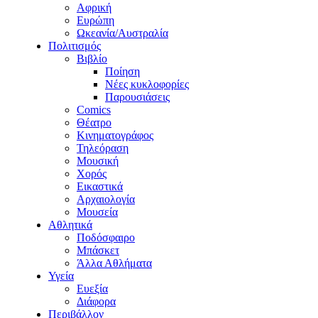
Αφρική
Ευρώπη
Ωκεανία/Αυστραλία
Πολιτισμός
Βιβλίο
Ποίηση
Νέες κυκλοφορίες
Παρουσιάσεις
Comics
Θέατρο
Κινηματογράφος
Τηλεόραση
Μουσική
Χορός
Εικαστικά
Αρχαιολογία
Μουσεία
Αθλητικά
Ποδόσφαιρο
Μπάσκετ
Άλλα Αθλήματα
Υγεία
Ευεξία
Διάφορα
Περιβάλλον