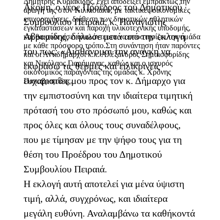
Δημήτρης Κυριακίδης, έχει αποδείξει εμπράκτως την
Ακόμη, ο νέος Πρόεδρος του Δημοτικού
αρωγή της στον Κιλκισιακό, με τακτικές οικονομικές
επιχορηγήσεις, διάθεση των δημοτικών αθλητικών
Συμβουλίου Πειραιά, κ. Παναγιώτης
εγκαταστάσεων και παροχή υλικοτεχνικής υποδομής,
Αβραμίδης, δήλωσε μετά από την εκλογή
και θα συνεχίσει αταλάντευτα να υποστηρίζει την ομάδα
με κάθε πρόσφορο τρόπο.Στη συνάντηση ήταν παρόντες
του πως: «Αισθάνομαι την ανάγκη να
και οι Αντιδήμαρχοι κ.κ. Αλέξανδρος Σημαιοφορίδης
και Νικόλαος Γιαρήμαγας, καθώς και ο ισχυρός
εκφράσω τις θερμές και ειλικρινείς
οικονομικός παράγοντας της ομάδας κ. Χρόνης
ευχαριστίες μου προς τον κ. Δήμαρχο για
Παπαβραμίδης.
την εμπιστοσύνη και την ιδιαίτερα τιμητική
πρότασή του στο πρόσωπό μου, καθώς και
προς όλες και όλους τους συναδέλφους,
που με τίμησαν με την ψήφο τους για τη
θέση του Προέδρου του Δημοτικού
Συμβουλίου Πειραιά.
Η εκλογή αυτή αποτελεί για μένα ύψιστη
τιμή, αλλά, συγχρόνως, και ιδιαίτερα
μεγάλη ευθύνη. Αναλαμβάνω τα καθήκοντά