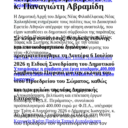
κ. Παναγιώτη Αβραμίδη
Χαλκηδόνας
Η Δημοτική Αρχή του Δήμος Νέας Φιλαδέλφειας-Νέας
Χαλκηδόνας ενημέρωσε τους πολίτες πως το Διοικητικό
Δημοσιεύτηκε: 7 Ιουλίου 2026
Εφετείο Αθηνών απέρριψε την αίτηση αναστολής, που
είχαν καταθέσει οι δημοτικοί σύμβουλοι της παράταξης
«Πολιτών Πολιτεία» κ.κ. Μιχάλης Κουτσάκης, Ηλίας
Σε κλίμα συναίνεσης, θεσμικής ευθύνης
Τάφας και Σωτήρης Κοσκολέτος, με την οποία
και εποικοδομητικού διαλόγου
ζητούσαν να ανασταλούν οι εργασίες ανέγερσης του
νέου «Κένταυρου».
πραγματοποιήθηκε τη Δευτέρα 6 Ιουλίου
Ήπειρος
Κοινωνία
Περιβάλλον
Τοπική Αυτοδιοίκηση
2026 η Ειδική Συνεδρίαση του Δημοτικού
Υπογράφηκε η σύμβαση για έργα υποδομής 400.000
Συμβουλίου Πειραιά για την εκλογή του
ευρώ στη Δημοτική Ενότητα Περάματος του Δήμου
Ιωαννιτών
νέου Προεδρείου του Σώματος, καθώς
και των μελών της νέας Δημοτικής
Τη σύμβαση για την υλοποίηση του έργου:
«Αποκατάσταση, βελτίωση και επέκταση έργων
Επιτροπής.
υποδομής στη Δ.Ε. Περάματος», συνολικού
προϋπολογισμού 400.000 ευρώ με Φ.Π.Α., υπέγραψε
την Τρίτη 4 Αυγούστου 2026 ο Δήμαρχος Ιωαννιτών, κ.
Το Δημοτικό Συμβούλιο εξέλεξε στη θέση
Θωμάς Μπέγκας, με τον ανάδοχο του έργου.
Κοινωνία
Κρήτη
Παιδεία
Τοπική Αυτοδιοίκηση
του Προέδρου τον προτεινόμενο από τον