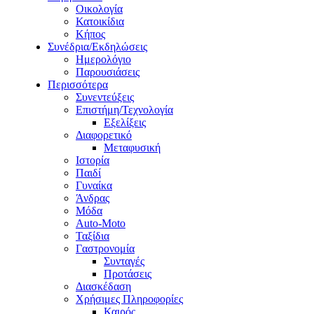
Οικολογία
Κατοικίδια
Κήπος
Συνέδρια/Εκδηλώσεις
Ημερολόγιο
Παρουσιάσεις
Περισσότερα
Συνεντεύξεις
Επιστήμη/Τεχνολογία
Εξελίξεις
Διαφορετικό
Μεταφυσική
Ιστορία
Παιδί
Γυναίκα
Άνδρας
Μόδα
Auto-Moto
Ταξίδια
Γαστρονομία
Συνταγές
Προτάσεις
Διασκέδαση
Χρήσιμες Πληροφορίες
Καιρός