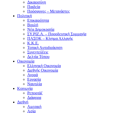
Δικαιοσύνη
Παιδεία
Πρόσφυγες – Μετανάστες
Πολιτική
Επικαιρότητα
Βουλή
Νέα Δημοκρατία
ΣΥ.ΡΙΖ.Α. – Προοδευτική Συμμαχία
ΠΑΣΟΚ – Κίνημα Αλλαγής
Κ.Κ.Ε.
Τοπική Αυτοδιοίκηση
Συνεντεύξεις
Δελτία Τύπου
Οικονομία
Ελληνική Οικονομία
Διεθνής Οικονομία
Αγορά
Εργασία
Ναυτιλία
Κοινωνία
Ρεπορτάζ
Διάφορα
Διεθνή
Αμερική
Ασία