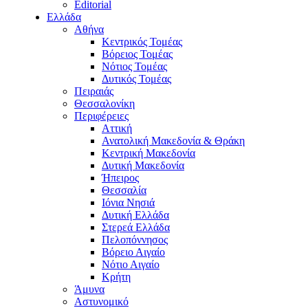
Editorial
Ελλάδα
Αθήνα
Κεντρικός Τομέας
Βόρειος Τομέας
Νότιος Τομέας
Δυτικός Τομέας
Πειραιάς
Θεσσαλονίκη
Περιφέρειες
Αττική
Ανατολική Μακεδονία & Θράκη
Κεντρική Μακεδονία
Δυτική Μακεδονία
Ήπειρος
Θεσσαλία
Ιόνια Νησιά
Δυτική Ελλάδα
Στερεά Ελλάδα
Πελοπόννησος
Βόρειο Αιγαίο
Νότιο Αιγαίο
Κρήτη
Άμυνα
Αστυνομικό