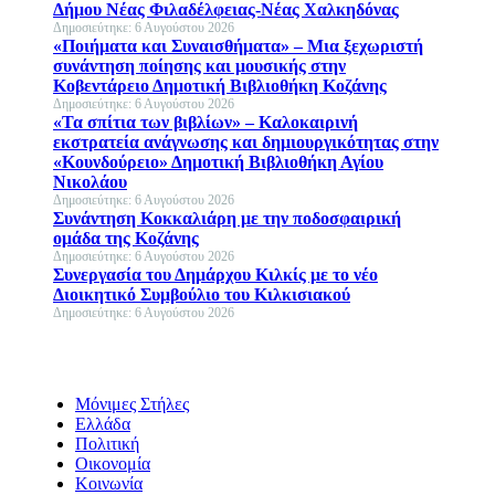
Δήμου Νέας Φιλαδέλφειας-Νέας Χαλκηδόνας
Δημοσιεύτηκε: 6 Αυγούστου 2026
«Ποιήματα και Συναισθήματα» – Μια ξεχωριστή
συνάντηση ποίησης και μουσικής στην
Κοβεντάρειο Δημοτική Βιβλιοθήκη Κοζάνης
Δημοσιεύτηκε: 6 Αυγούστου 2026
«Τα σπίτια των βιβλίων» – Καλοκαιρινή
εκστρατεία ανάγνωσης και δημιουργικότητας στην
«Κουνδούρειο» Δημοτική Βιβλιοθήκη Αγίου
Νικολάου
Δημοσιεύτηκε: 6 Αυγούστου 2026
Συνάντηση Κοκκαλιάρη με την ποδοσφαιρική
ομάδα της Κοζάνης
Δημοσιεύτηκε: 6 Αυγούστου 2026
Συνεργασία του Δημάρχου Κιλκίς με το νέο
Διοικητικό Συμβούλιο του Κιλκισιακού
Δημοσιεύτηκε: 6 Αυγούστου 2026
Μόνιμες Στήλες
Ελλάδα
Πολιτική
Οικονομία
Κοινωνία