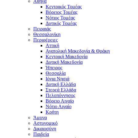
Αθήνα
Κεντρικός Τομέας
Βόρειος Τομέας
Νότιος Τομέας
Δυτικός Τομέας
Πειραιάς
Θεσσαλονίκη
Περιφέρειες
Αττική
Ανατολική Μακεδονία & Θράκη
Κεντρική Μακεδονία
Δυτική Μακεδονία
Ήπειρος
Θεσσαλία
Ιόνια Νησιά
Δυτική Ελλάδα
Στερεά Ελλάδα
Πελοπόννησος
Βόρειο Αιγαίο
Νότιο Αιγαίο
Κρήτη
Άμυνα
Αστυνομικό
Δικαιοσύνη
Παιδεία