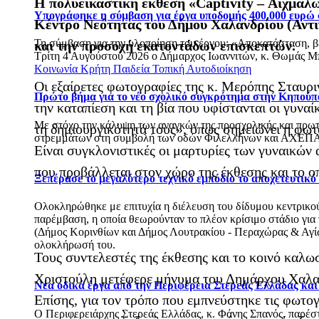
Η πολυεικαστική έκθεση «Captivity – Αιχμαλωσ
Υπογράφηκε η σύμβαση για έργα υποδομής 400.000 ευρώ
Κέντρο Νεότητας του Δήμου Χαλανδρίου (Αντι
Τη σύμβαση για την υλοποίηση του έργου: «Αποκατάσταση, 
και την προσοχή εκατοντάδων επισκεπτών.
Τρίτη 4 Αυγούστου 2026 ο Δήμαρχος Ιωαννιτών, κ. Θωμάς Μπ
Κοινωνία
Κρήτη
Παιδεία
Τοπική Αυτοδιοίκηση
Οι εξαίρετες φωτογραφίες της κ. Μερόπης Σταυρι
Πρώτο βήμα για το νέο σχολικό συγκρότημα στην Κηπούπ
την καταπίεση και τη βία που υφίστανται οι γυνα
Με στόχο την κάλυψη των αναγκών της προσχολικής και πρωτ
τη δημιουργικότητά τους», όπως σημειώνει η φω
στρεμμάτων στη συμβολή των οδών Φιλελλήνων και ΑΧΕΠΑ
Είναι συγκλονιστικές οι μαρτυρίες των γυναικών 
που προβάλλεται στον χώρο της έκθεσης και το ο
Ξεπέρασε το μεγαλύτερο τεχνικό εμπόδιο το αποχετευτικ
Ολοκληρώθηκε με επιτυχία η διέλευση του δίδυμου κεντρικού 
παρέμβαση, η οποία θεωρούνταν το πλέον κρίσιμο στάδιο για
(Δήμος Κορινθίων και Δήμος Λουτρακίου - Περαχώρας & Αγίων
ολοκλήρωσή του.
Τους συντελεστές της έκθεσης και το κοινό καλω
Χριστούλη μετέφερε μήνυμα του Δημάρχου Χαλα
Νέα οδικά έργα από την Περιφέρεια Στερεάς Ελλάδας κα
Επίσης, για τον τρόπο που εμπνεύστηκε τις φωτο
Ο Περιφερειάρχης Στερεάς Ελλάδας, κ. Φάνης Σπανός, παρέ