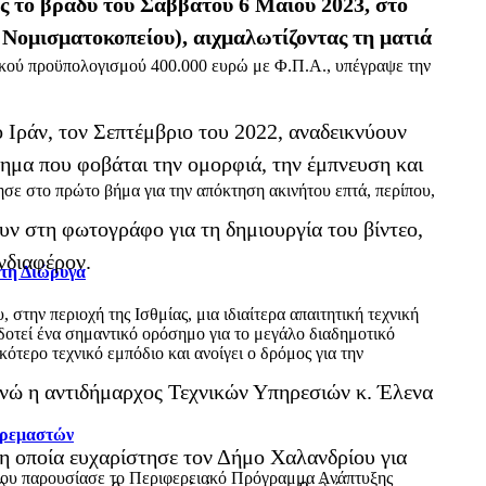
ης το βράδυ του Σαββάτου 6 Μαΐου 2023, στο
Νομισματοκοπείου), αιχμαλωτίζοντας τη ματιά
ικού προϋπολογισμού 400.000 ευρώ με Φ.Π.Α., υπέγραψε την
 Ιράν, τον Σεπτέμβριο του 2022, αναδεικνύουν
στημα που φοβάται την ομορφιά, την έμπνευση και
ε στο πρώτο βήμα για την απόκτηση ακινήτου επτά, περίπου,
υν στη φωτογράφο για τη δημιουργία του βίντεο,
νδιαφέρον.
 τη Διώρυγα
ην περιοχή της Ισθμίας, μια ιδιαίτερα απαιτητική τεχνική
δοτεί ένα σημαντικό ορόσημο για το μεγάλο διαδημοτικό
τερο τεχνικό εμπόδιο και ανοίγει ο δρόμος για την
 ενώ η αντιδήμαρχος Τεχνικών Υπηρεσιών κ. Έλενα
Κρεμαστών
 η οποία ευχαρίστησε τον Δήμο Χαλανδρίου για
όπου παρουσίασε το Περιφερειακό Πρόγραμμα Ανάπτυξης