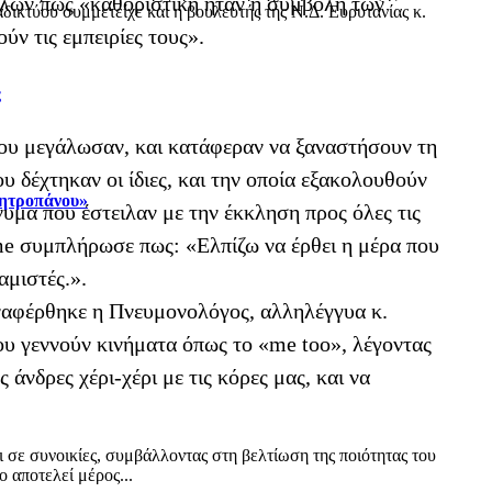
άλλων πως «καθοριστική ήταν η συμβολή των
δικτύου συμμετείχε και η βουλευτής της Ν.Δ. Ευρυτανίας κ.
ύν τις εμπειρίες τους».
ς
όπου μεγάλωσαν, και κατάφεραν να ξαναστήσουν τη
υ δέχτηκαν οι ίδιες, και την οποία εξακολουθούν
Μητροπάνου»
νυμα που έστειλαν με την έκκληση προς όλες τις
ime συμπλήρωσε πως: «Ελπίζω να έρθει η μέρα που
αμιστές.».
 αναφέρθηκε η Πνευμονολόγος, αλληλέγγυα κ.
ου γεννούν κινήματα όπως το «me too», λέγοντας
νδρες χέρι-χέρι με τις κόρες μας, και να
ι σε συνοικίες, συμβάλλοντας στη βελτίωση της ποιότητας του
 αποτελεί μέρος...