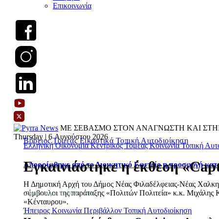
Επικοινωνία
ΜΕ ΣΕΒΑΣΜΟ ΣΤΟΝ ΑΝΑΓΝΩΣΤΗ ΚΑΙ ΣΤΗ
Thursday | 6 Αυγούστου 2026
Βόρειος Τομέας
Εικαστικά
Τοπική Αυτοδιοίκηση
Ελληνική Οικονομία
Κεντρικός Τομέας
Κοινωνία
Τοπική Αυτ
Εγκαινιάστηκε η έκθεση «Capt
Απορρίφθηκε από το Διοικητικό Εφετείο η προσφυγή κατ
Η Δημοτική Αρχή του Δήμος Νέας Φιλαδέλφειας-Νέας Χαλκηδόν
σύμβουλοι της παράταξης «Πολιτών Πολιτεία» κ.κ. Μιχάλης Κ
Δημοσιεύτηκε: 10 Μαΐου 2023
«Κένταυρου».
Ήπειρος
Κοινωνία
Περιβάλλον
Τοπική Αυτοδιοίκηση