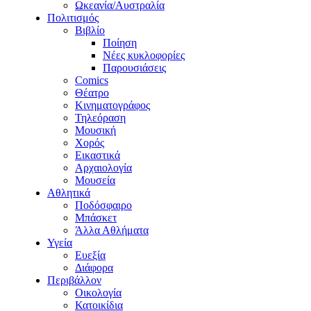
Ωκεανία/Αυστραλία
Πολιτισμός
Βιβλίο
Ποίηση
Νέες κυκλοφορίες
Παρουσιάσεις
Comics
Θέατρο
Κινηματογράφος
Τηλεόραση
Μουσική
Χορός
Εικαστικά
Αρχαιολογία
Μουσεία
Αθλητικά
Ποδόσφαιρο
Μπάσκετ
Άλλα Αθλήματα
Υγεία
Ευεξία
Διάφορα
Περιβάλλον
Οικολογία
Κατοικίδια