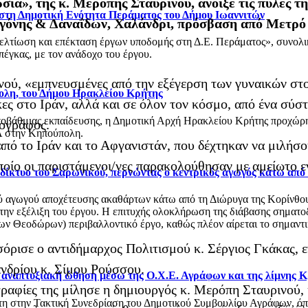
ία», της κ. Μερόπης Σταυρινού, άνοιξε τις πύλες τ
 στη Δημοτική Ενότητα Περάματος του Δήμου Ιωαννιτών
γόνης & Δαναΐδων, Χαλάνδρι, πρόσβαση από Μετρό 
βελτίωση και επέκταση έργων υποδομής στη Δ.Ε. Περάματος», συνολ
έγκας, με τον ανάδοχο του έργου.
νού, «εμπνευσμένες από την εξέγερση των γυναικών στο
ολη, του Δήμου Ηρακλείου Κρήτης
ίκες στο Ιράν, αλλά και σε όλον τον κόσμο, από ένα σύ
οβάθμιας εκπαίδευσης, η Δημοτική Αρχή Ηρακλείου Κρήτης προχώρησ
τογράφος.
 στην Κηπούπολη.
από το Ιράν και το Αφγανιστάν, που δέχτηκαν να μιλήσο
ποίο οι παριστάμενοι/νες παρακολούθησαν με αμείωτο ε
ό δίκτυο του Σαρωνικού, περνώντας ο κεντρικός αγωγός κάτω από
αγωγού αποχέτευσης ακαθάρτων κάτω από τη Διώρυγα της Κορίνθου, στ
 την εξέλιξη του έργου. Η επιτυχής ολοκλήρωση της διάβασης σηματο
 Θεοδώρων) περιβαλλοντικό έργο, καθώς πλέον αίρεται το σημαντικό
σόρισε ο αντιδήμαρχος Πολιτισμού κ. Σέργιος Γκάκας,
νδρίου κ. Σίμου Ρούσσου.
ι αναπτυξιακή ώθηση μέσω της Ο.Χ.Ε. Αγράφων και της λίμνης 
γραφίες της μίλησε η δημιουργός κ. Μερόπη Σταυρινού,
στη στην Τακτική Συνεδρίαση του Δημοτικού Συμβουλίου Αγράφων, 