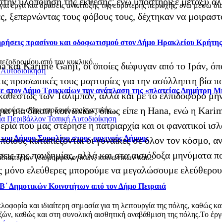
 στην υλοποίηση της έκθεσης, ενώ υποστήριξε μεταξύ 
α έργα και δράσεις ανάπτυξης της ευρύτερης περιοχής, ενώ μέσω δια
ες, ξεπερνώντας τους φόβους τους, δέχτηκαν να μοιραστο
τηρήσεις πρασίνου και οδοφωτισμού στον Δήμο Ηρακλείου Κρήτη
πεζοδρομίου από τον κυκλικό...
a και Karime Ganji, οι οποίες διέφυγαν από το Ιράν, 
 Αυτοδιοίκηση
ις προσωπικές τους μαρτυρίες για την ασύλληπτη βία πο
σε στον Δήμο Τρικκαίων την ανάπλαση της «πλατείας Δημήτρη 
 καθεστώς των Ταλιμπάν, αλλά και με το ελπιδοφόρο μή
για μια δίκαιη κοινωνία», όπως είπε η Hana, ενώ η Kar
ρούσε στην αποδοχή της σχετικής...
ία
Περιβάλλον
Τοπική Αυτοδιοίκηση
ερία που μας στέρησε η πατριαρχία και οι φανατικοί ισλ
 του Δήμου Σουφλίου στους ορεινούς Δήμους
 οποίους καταπιέζονται οι γυναίκες σε όλον τον κόσμο,
σεις της πανδημίας, αλλά και στα αισιόδοξα μηνύματα π
ιδιαίτερων γεωμορφολογικών, κοινωνικών και...
ς μόνο ελεύθερες μπορούμε να μεγαλώσουμε ελεύθερους ά
 Β΄ Δημοτικών Κοινοτήτων από τον Δήμο Πειραιά
φορία και ιδιαίτερη σημασία για τη λειτουργία της πόλης, καθώς κα
ν, καθώς και στη συνολική αισθητική αναβάθμιση της πόλης.Το έργο