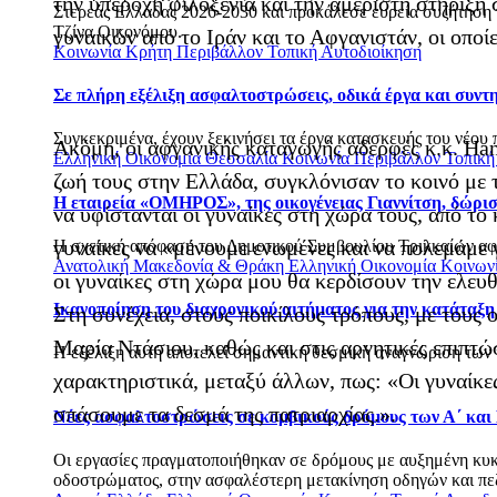
την υπέροχη φιλοξενία και την αμέριστη στήριξη
Στερεάς Ελλάδας 2026-2030 και προκάλεσε ευρεία συζήτηση γι
Τζίνα Οικονόμου.
γυναικών από το Ιράν και το Αφγανιστάν, οι οποί
Κοινωνία
Κρήτη
Περιβάλλον
Τοπική Αυτοδιοίκηση
Σε πλήρη εξέλιξη ασφαλτοστρώσεις, οδικά έργα και συν
Συγκεκριμένα, έχουν ξεκινήσει τα έργα κατασκευής του νέου 
Ακόμη, οι αφγανικής καταγωγής αδερφές κ.κ. Han
Ελληνική Οικονομία
Θεσσαλία
Κοινωνία
Περιβάλλον
Τοπική
ζωή τους στην Ελλάδα, συγκλόνισαν το κοινό με τ
Η εταιρεία «ΟΜΗΡΟΣ», της οικογένειας Γιαννίτση, δώρι
να υφίστανται οι γυναίκες στη χώρα τους, από το
γυναίκες να «μένουμε ενωμένες και να πολεμάμε 
Η σχετική απόφαση του Δημοτικού Συμβουλίου Τρικκαίων αφο
Ανατολική Μακεδονία & Θράκη
Ελληνική Οικονομία
Κοινων
οι γυναίκες στη χώρα μου θα κερδίσουν την ελευθ
Ικανοποίηση του διαχρονικού αιτήματος για την κατάταξη
Στη συνέχεια, στους ποικίλους τρόπους, με τους
Μαρία Ντάσιου, καθώς και στις αρνητικές επιπτώ
Η εξέλιξη αυτή αποτελεί σημαντική θεσμική αναγνώριση των 
χαρακτηριστικά, μεταξύ άλλων, πως: «Oι γυναίκε
σπάσουμε τα δεσμά της πατριαρχίας.».
Νέες ασφαλτοστρώσεις σε κομβικούς δρόμους των Α΄ και
Οι εργασίες πραγματοποιήθηκαν σε δρόμους με αυξημένη κυκλο
οδοστρώματος, στην ασφαλέστερη μετακίνηση οδηγών και πεζώ