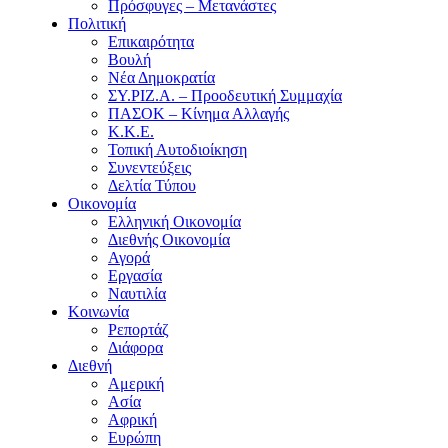
Πρόσφυγες – Μετανάστες
Πολιτική
Επικαιρότητα
Βουλή
Νέα Δημοκρατία
ΣΥ.ΡΙΖ.Α. – Προοδευτική Συμμαχία
ΠΑΣΟΚ – Κίνημα Αλλαγής
Κ.Κ.Ε.
Τοπική Αυτοδιοίκηση
Συνεντεύξεις
Δελτία Τύπου
Οικονομία
Ελληνική Οικονομία
Διεθνής Οικονομία
Αγορά
Εργασία
Ναυτιλία
Κοινωνία
Ρεπορτάζ
Διάφορα
Διεθνή
Αμερική
Ασία
Αφρική
Ευρώπη