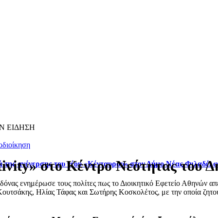
Ν ΕΙΔΗΣΗ
οδιοίκηση
ivity» στο Κέντρο Νεότητας του 
ά της ανέγερσης του νέου «Κένταυρου» στον Δήμο Νέας Φιλαδέλ
ας ενημέρωσε τους πολίτες πως το Διοικητικό Εφετείο Αθηνών απέρ
ουτσάκης, Ηλίας Τάφας και Σωτήρης Κοσκολέτος, με την οποία ζητού