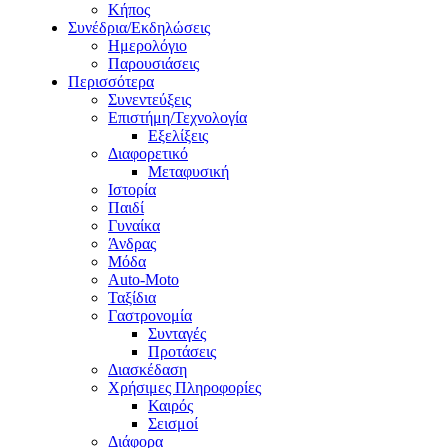
Κήπος
Συνέδρια/Εκδηλώσεις
Ημερολόγιο
Παρουσιάσεις
Περισσότερα
Συνεντεύξεις
Επιστήμη/Τεχνολογία
Εξελίξεις
Διαφορετικό
Μεταφυσική
Ιστορία
Παιδί
Γυναίκα
Άνδρας
Μόδα
Auto-Moto
Ταξίδια
Γαστρονομία
Συνταγές
Προτάσεις
Διασκέδαση
Χρήσιμες Πληροφορίες
Καιρός
Σεισμοί
Διάφορα