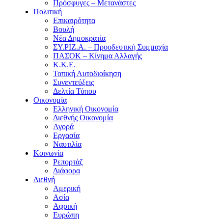
Πρόσφυγες – Μετανάστες
Πολιτική
Επικαιρότητα
Βουλή
Νέα Δημοκρατία
ΣΥ.ΡΙΖ.Α. – Προοδευτική Συμμαχία
ΠΑΣΟΚ – Κίνημα Αλλαγής
Κ.Κ.Ε.
Τοπική Αυτοδιοίκηση
Συνεντεύξεις
Δελτία Τύπου
Οικονομία
Ελληνική Οικονομία
Διεθνής Οικονομία
Αγορά
Εργασία
Ναυτιλία
Κοινωνία
Ρεπορτάζ
Διάφορα
Διεθνή
Αμερική
Ασία
Αφρική
Ευρώπη