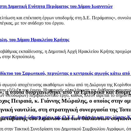
 στη Δημοτική Ενότητα Περάματος του Δήμου Ιωαννιτών
βελτίωση και επέκταση έργων υποδομής στη Δ.Ε. Περάματος», συνολ
έγκας, με τον ανάδοχο του έργου.
ολη, του Δήμου Ηρακλείου Κρήτης
οβάθμιας εκπαίδευσης, η Δημοτική Αρχή Ηρακλείου Κρήτης προχώρησ
 στην Κηπούπολη.
ό δίκτυο του Σαρωνικού, περνώντας ο κεντρικός αγωγός κάτω από
αγωγού αποχέτευσης ακαθάρτων κάτω από τη Διώρυγα της Κορίνθου, στ
 την εξέλιξη του έργου. Η επιτυχής ολοκλήρωση της διάβασης σηματο
 η οποία διοργανώθηκε από το Εμπορικό και Βιομηχ
 Θεοδώρων) περιβαλλοντικό έργο, καθώς πλέον αίρεται το σημαντικό
χος Πειραιά, κ. Γιάννης Μώραλης, ο οποίος στην ομ
νική ναυτιλία, στη στρατηγική συνεργασία της Τοπι
ι αναπτυξιακή ώθηση μέσω της Ο.Χ.Ε. Αγράφων και της λίμνης 
 μετάβασης του λιμανιού και των θαλάσσιων συγκοιν
στη στην Τακτική Συνεδρίαση του Δημοτικού Συμβουλίου Αγράφων, 