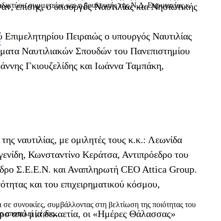
δικτύου συμμετείχε και η βουλευτής της Ν.Δ. Ευρυτανίας κ.
ν, επίσης, ο υπουργός Ναυτιλίας και Νησιωτικής
ύ Επιμελητηρίου Πειραιώς ο υπουργός Ναυτιλίας
ς
Τμήματα Ναυτιλιακών Σπουδών του Πανεπιστημίου
άννης Γκιουζελίδης και Ιωάννα Ταμπάκη,
ης ναυτιλίας, με ομιλητές τους κ.κ.: Λεωνίδα
ενίδη, Κωνσταντίνο Κεράτσα, Αντιπρόεδρο του
ρο Σ.Ε.Ε.Ν. και Αναπληρωτή CEO Attica Group.
ότητας και του επιχειρηματικού κόσμου,
ι σε συνοικίες, συμβάλλοντας στη βελτίωση της ποιότητας του
ερο από μία δεκαετία, οι «Ημέρες Θάλασσας»
 αποτελεί μέρος...