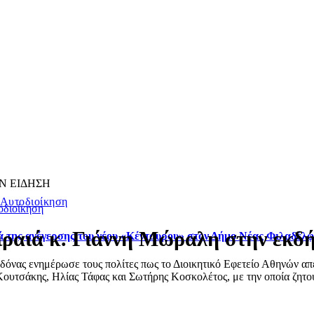
Ν ΕΙΔΗΣΗ
 Αυτοδιοίκηση
οδιοίκηση
ιραιά κ. Γιάννη Μώραλη στην εκδή
ά της ανέγερσης του νέου «Κένταυρου» στον Δήμο Νέας Φιλαδέλ
ας ενημέρωσε τους πολίτες πως το Διοικητικό Εφετείο Αθηνών απέρ
ουτσάκης, Ηλίας Τάφας και Σωτήρης Κοσκολέτος, με την οποία ζητού