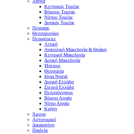
Αθήνα
Κεντρικός Τομέας
Βόρειος Τομέας
Νότιος Τομέας
Δυτικός Τομέας
Πειραιάς
Θεσσαλονίκη
Περιφέρειες
Αττική
Ανατολική Μακεδονία & Θράκη
Κεντρική Μακεδονία
Δυτική Μακεδονία
Ήπειρος
Θεσσαλία
Ιόνια Νησιά
Δυτική Ελλάδα
Στερεά Ελλάδα
Πελοπόννησος
Βόρειο Αιγαίο
Νότιο Αιγαίο
Κρήτη
Άμυνα
Αστυνομικό
Δικαιοσύνη
Παιδεία