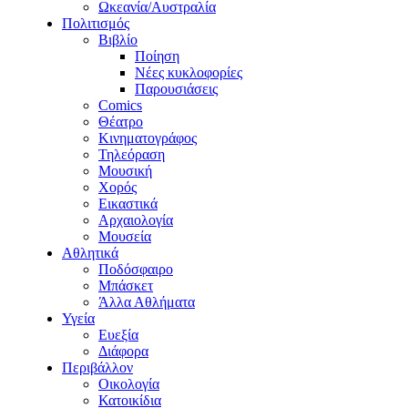
Ωκεανία/Αυστραλία
Πολιτισμός
Βιβλίο
Ποίηση
Νέες κυκλοφορίες
Παρουσιάσεις
Comics
Θέατρο
Κινηματογράφος
Τηλεόραση
Μουσική
Χορός
Εικαστικά
Αρχαιολογία
Μουσεία
Αθλητικά
Ποδόσφαιρο
Μπάσκετ
Άλλα Αθλήματα
Υγεία
Ευεξία
Διάφορα
Περιβάλλον
Οικολογία
Κατοικίδια