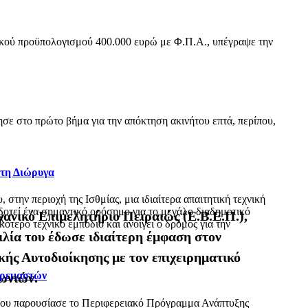
ικού προϋπολογισμού 400.000 ευρώ με Φ.Π.Α., υπέγραψε την
ε στο πρώτο βήμα για την απόκτηση ακινήτου επτά, περίπου,
 τη Διώρυγα
ην περιοχή της Ισθμίας, μια ιδιαίτερα απαιτητική τεχνική
δοτεί ένα σημαντικό ορόσημο για το μεγάλο διαδημοτικό
ανικό Επιμελητήριο Πειραιώς (Ε.Β.Ε.Π.),
τερο τεχνικό εμπόδιο και ανοίγει ο δρόμος για την
ιλία του έδωσε ιδιαίτερη έμφαση στον
κής Αυτοδιοίκησης με τον επιχειρηματικό
Κρεμαστών
ωνιών.
όπου παρουσίασε το Περιφερειακό Πρόγραμμα Ανάπτυξης