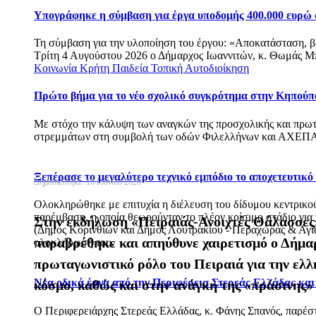
Υπογράφηκε η σύμβαση για έργα υποδομής 400.000 ευρώ
Τη σύμβαση για την υλοποίηση του έργου: «Αποκατάσταση, 
Τρίτη 4 Αυγούστου 2026 ο Δήμαρχος Ιωαννιτών, κ. Θωμάς Μπ
Κοινωνία
Κρήτη
Παιδεία
Τοπική Αυτοδιοίκηση
Πρώτο βήμα για το νέο σχολικό συγκρότημα στην Κηπούπ
Με στόχο την κάλυψη των αναγκών της προσχολικής και πρωτ
στρεμμάτων στη συμβολή των οδών Φιλελλήνων και ΑΧΕΠΑ
Ξεπέρασε το μεγαλύτερο τεχνικό εμπόδιο το αποχετευτικ
Δημοσιεύτηκε: 10 Ιουνίου 2026
Ολοκληρώθηκε με επιτυχία η διέλευση του δίδυμου κεντρικού 
παρέμβαση, η οποία θεωρούνταν το πλέον κρίσιμο στάδιο για
Στην εκδήλωση «Πειραιάς-Ανοιχτές Θάλασσες»,
(Δήμος Κορινθίων και Δήμος Λουτρακίου - Περαχώρας & Αγίων
παραβρέθηκε και απηύθυνε χαιρετισμό ο Δήμαρ
ολοκλήρωσή του.
πρωταγωνιστικό ρόλο του Πειραιά για την ελλη
Νέα οδικά έργα από την Περιφέρεια Στερεάς Ελλάδας κα
κόσμο, καθώς και στην ανάγκη της «πράσινης»
Ο Περιφερειάρχης Στερεάς Ελλάδας, κ. Φάνης Σπανός, παρέ