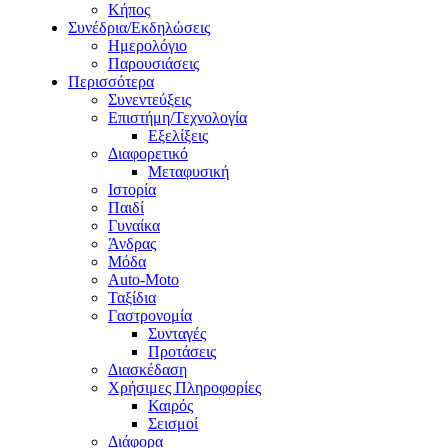
Κήπος
Συνέδρια/Εκδηλώσεις
Ημερολόγιο
Παρουσιάσεις
Περισσότερα
Συνεντεύξεις
Επιστήμη/Τεχνολογία
Εξελίξεις
Διαφορετικό
Μεταφυσική
Ιστορία
Παιδί
Γυναίκα
Άνδρας
Μόδα
Auto-Moto
Ταξίδια
Γαστρονομία
Συνταγές
Προτάσεις
Διασκέδαση
Χρήσιμες Πληροφορίες
Καιρός
Σεισμοί
Διάφορα