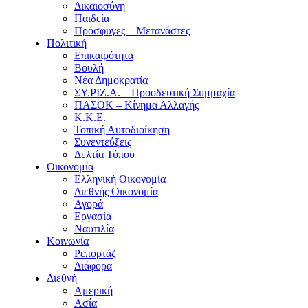
Δικαιοσύνη
Παιδεία
Πρόσφυγες – Μετανάστες
Πολιτική
Επικαιρότητα
Βουλή
Νέα Δημοκρατία
ΣΥ.ΡΙΖ.Α. – Προοδευτική Συμμαχία
ΠΑΣΟΚ – Κίνημα Αλλαγής
Κ.Κ.Ε.
Τοπική Αυτοδιοίκηση
Συνεντεύξεις
Δελτία Τύπου
Οικονομία
Ελληνική Οικονομία
Διεθνής Οικονομία
Αγορά
Εργασία
Ναυτιλία
Κοινωνία
Ρεπορτάζ
Διάφορα
Διεθνή
Αμερική
Ασία