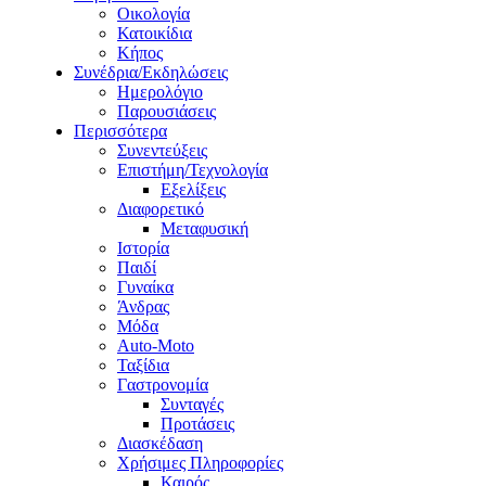
Οικολογία
Κατοικίδια
Κήπος
Συνέδρια/Εκδηλώσεις
Ημερολόγιο
Παρουσιάσεις
Περισσότερα
Συνεντεύξεις
Επιστήμη/Τεχνολογία
Εξελίξεις
Διαφορετικό
Μεταφυσική
Ιστορία
Παιδί
Γυναίκα
Άνδρας
Μόδα
Auto-Moto
Ταξίδια
Γαστρονομία
Συνταγές
Προτάσεις
Διασκέδαση
Χρήσιμες Πληροφορίες
Καιρός