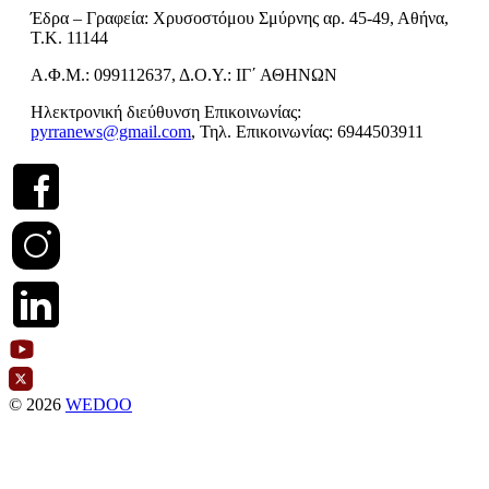
Έδρα – Γραφεία: Χρυσοστόμου Σμύρνης αρ. 45-49, Αθήνα,
Τ.Κ. 11144
Α.Φ.Μ.: 099112637, Δ.Ο.Υ.: ΙΓ΄ ΑΘΗΝΩΝ
Ηλεκτρονική διεύθυνση Επικοινωνίας:
pyrranews@gmail.com
, Τηλ. Επικοινωνίας: 6944503911
© 2026
WEDOO