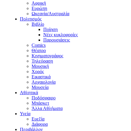
Αφρική
Ευρώπη
Ωκεανία/Αυστραλία
Πολιτισμός
Βιβλίο
Ποίηση
Νέες κυκλοφορίες
Παρουσιάσεις
Comics
Θέατρο
Κινηματογράφος
Τηλεόραση
Μουσική
Χορός
Εικαστικά
Αρχαιολογία
Μουσεία
Αθλητικά
Ποδόσφαιρο
Μπάσκετ
Άλλα Αθλήματα
Υγεία
Ευεξία
Διάφορα
Περιβάλλον