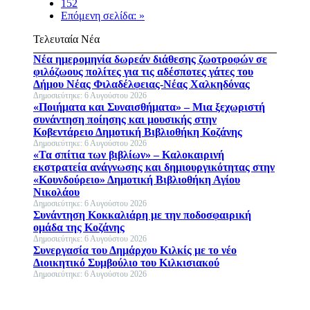
152
Επόμενη σελίδα: »
Τελευταία Νέα
Νέα ημερομηνία δωρεάν διάθεσης ζωοτροφών σε
φιλόζωους πολίτες για τις αδέσποτες γάτες του
Δήμου Νέας Φιλαδέλφειας-Νέας Χαλκηδόνας
Δημοσιεύτηκε: 6 Αυγούστου 2026
«Ποιήματα και Συναισθήματα» – Μια ξεχωριστή
συνάντηση ποίησης και μουσικής στην
Κοβεντάρειο Δημοτική Βιβλιοθήκη Κοζάνης
Δημοσιεύτηκε: 6 Αυγούστου 2026
«Τα σπίτια των βιβλίων» – Καλοκαιρινή
εκστρατεία ανάγνωσης και δημιουργικότητας στην
«Κουνδούρειο» Δημοτική Βιβλιοθήκη Αγίου
Νικολάου
Δημοσιεύτηκε: 6 Αυγούστου 2026
Συνάντηση Κοκκαλιάρη με την ποδοσφαιρική
ομάδα της Κοζάνης
Δημοσιεύτηκε: 6 Αυγούστου 2026
Συνεργασία του Δημάρχου Κιλκίς με το νέο
Διοικητικό Συμβούλιο του Κιλκισιακού
Δημοσιεύτηκε: 6 Αυγούστου 2026