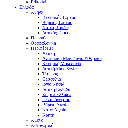
Editorial
Ελλάδα
Αθήνα
Κεντρικός Τομέας
Βόρειος Τομέας
Νότιος Τομέας
Δυτικός Τομέας
Πειραιάς
Θεσσαλονίκη
Περιφέρειες
Αττική
Ανατολική Μακεδονία & Θράκη
Κεντρική Μακεδονία
Δυτική Μακεδονία
Ήπειρος
Θεσσαλία
Ιόνια Νησιά
Δυτική Ελλάδα
Στερεά Ελλάδα
Πελοπόννησος
Βόρειο Αιγαίο
Νότιο Αιγαίο
Κρήτη
Άμυνα
Αστυνομικό