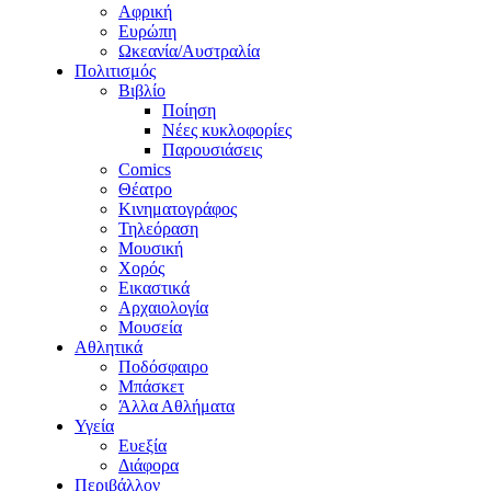
Αφρική
Ευρώπη
Ωκεανία/Αυστραλία
Πολιτισμός
Βιβλίο
Ποίηση
Νέες κυκλοφορίες
Παρουσιάσεις
Comics
Θέατρο
Κινηματογράφος
Τηλεόραση
Μουσική
Χορός
Εικαστικά
Αρχαιολογία
Μουσεία
Αθλητικά
Ποδόσφαιρο
Μπάσκετ
Άλλα Αθλήματα
Υγεία
Ευεξία
Διάφορα
Περιβάλλον