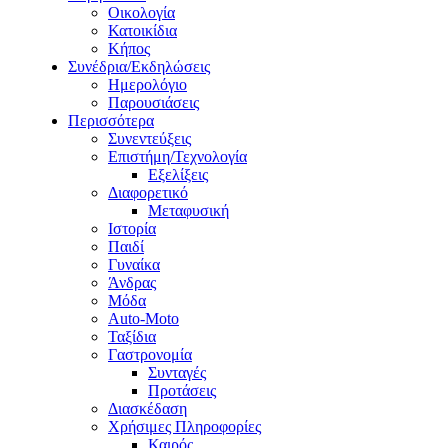
Οικολογία
Κατοικίδια
Κήπος
Συνέδρια/Εκδηλώσεις
Ημερολόγιο
Παρουσιάσεις
Περισσότερα
Συνεντεύξεις
Επιστήμη/Τεχνολογία
Εξελίξεις
Διαφορετικό
Μεταφυσική
Ιστορία
Παιδί
Γυναίκα
Άνδρας
Μόδα
Auto-Moto
Ταξίδια
Γαστρονομία
Συνταγές
Προτάσεις
Διασκέδαση
Χρήσιμες Πληροφορίες
Καιρός