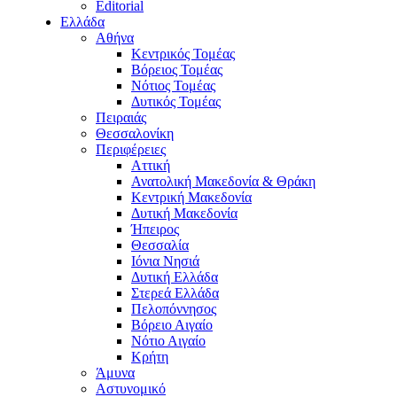
Editorial
Ελλάδα
Αθήνα
Κεντρικός Τομέας
Βόρειος Τομέας
Νότιος Τομέας
Δυτικός Τομέας
Πειραιάς
Θεσσαλονίκη
Περιφέρειες
Αττική
Ανατολική Μακεδονία & Θράκη
Κεντρική Μακεδονία
Δυτική Μακεδονία
Ήπειρος
Θεσσαλία
Ιόνια Νησιά
Δυτική Ελλάδα
Στερεά Ελλάδα
Πελοπόννησος
Βόρειο Αιγαίο
Νότιο Αιγαίο
Κρήτη
Άμυνα
Αστυνομικό