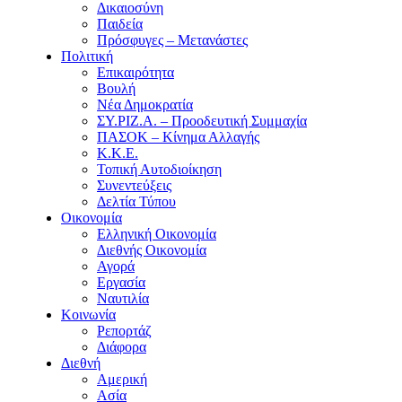
Δικαιοσύνη
Παιδεία
Πρόσφυγες – Μετανάστες
Πολιτική
Επικαιρότητα
Βουλή
Νέα Δημοκρατία
ΣΥ.ΡΙΖ.Α. – Προοδευτική Συμμαχία
ΠΑΣΟΚ – Κίνημα Αλλαγής
Κ.Κ.Ε.
Τοπική Αυτοδιοίκηση
Συνεντεύξεις
Δελτία Τύπου
Οικονομία
Ελληνική Οικονομία
Διεθνής Οικονομία
Αγορά
Εργασία
Ναυτιλία
Κοινωνία
Ρεπορτάζ
Διάφορα
Διεθνή
Αμερική
Ασία