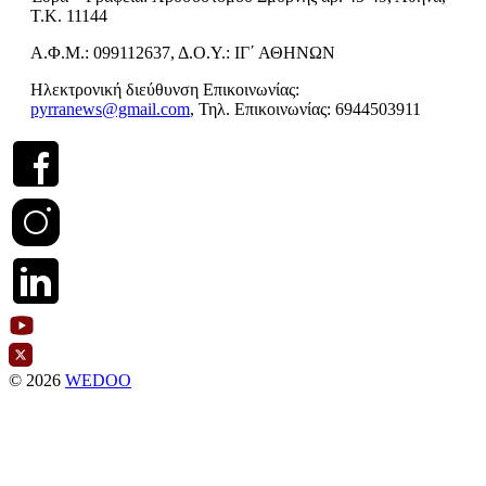
Τ.Κ. 11144
Α.Φ.Μ.: 099112637, Δ.Ο.Υ.: ΙΓ΄ ΑΘΗΝΩΝ
Ηλεκτρονική διεύθυνση Επικοινωνίας:
pyrranews@gmail.com
, Τηλ. Επικοινωνίας: 6944503911
© 2026
WEDOO