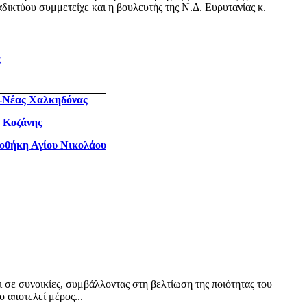
δικτύου συμμετείχε και η βουλευτής της Ν.Δ. Ευρυτανίας κ.
ς
ς-Νέας Χαλκηδόνας
η Κοζάνης
ιοθήκη Αγίου Νικολάου
ι σε συνοικίες, συμβάλλοντας στη βελτίωση της ποιότητας του
 αποτελεί μέρος...