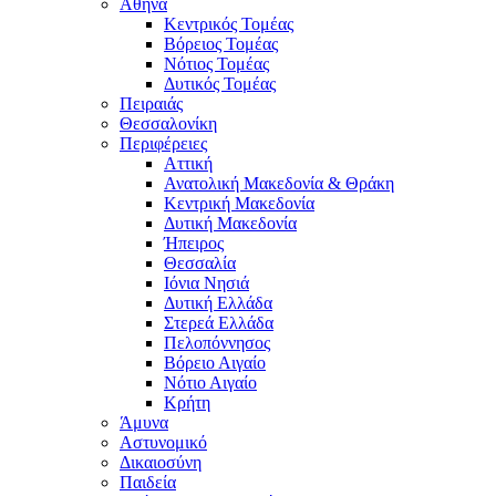
Αθήνα
Κεντρικός Τομέας
Βόρειος Τομέας
Νότιος Τομέας
Δυτικός Τομέας
Πειραιάς
Θεσσαλονίκη
Περιφέρειες
Αττική
Ανατολική Μακεδονία & Θράκη
Κεντρική Μακεδονία
Δυτική Μακεδονία
Ήπειρος
Θεσσαλία
Ιόνια Νησιά
Δυτική Ελλάδα
Στερεά Ελλάδα
Πελοπόννησος
Βόρειο Αιγαίο
Νότιο Αιγαίο
Κρήτη
Άμυνα
Αστυνομικό
Δικαιοσύνη
Παιδεία