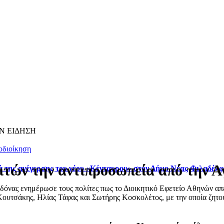
Ν ΕΙΔΗΣΗ
οδιοίκηση
ιτών την αντιπροσωπεία από την 
ά της ανέγερσης του νέου «Κένταυρου» στον Δήμο Νέας Φιλαδέλ
ας ενημέρωσε τους πολίτες πως το Διοικητικό Εφετείο Αθηνών απέρ
ουτσάκης, Ηλίας Τάφας και Σωτήρης Κοσκολέτος, με την οποία ζητού