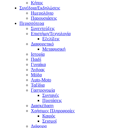
Κήπος
Συνέδρια/Εκδηλώσεις
Ημερολόγιο
Παρουσιάσεις
Περισσότερα
Συνεντεύξεις
Επιστήμη/Τεχνολογία
Εξελίξεις
Διαφορετικό
Μεταφυσική
Ιστορία
Παιδί
Γυναίκα
Άνδρας
Μόδα
Auto-Moto
Ταξίδια
Γαστρονομία
Συνταγές
Προτάσεις
Διασκέδαση
Χρήσιμες Πληροφορίες
Καιρός
Σεισμοί
Διάφορα