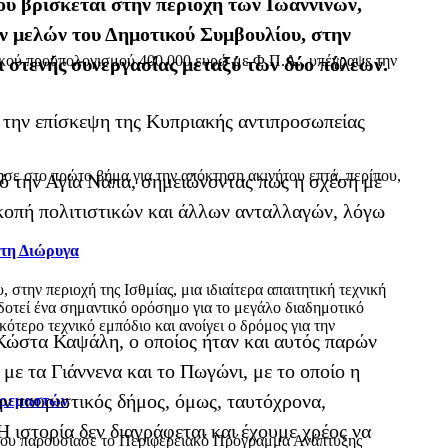
ου βρίσκεται στην περιοχή των Ιωαννίνων,
ν μελών του Δημοτικού Συμβουλίου, στην
ικού προϋπολογισμού 400.000 ευρώ με Φ.Π.Α., υπέγραψε την
 στενής συνεργασίας μεταξύ των δύο πόλεων.
ά την επίσκεψη της Κυπριακής αντιπροσωπείας
ε στο πρώτο βήμα για την απόκτηση ακινήτου επτά, περίπου,
ό την Αγία Νάπα, σημειώνοντας πως η σχέση με
ιακοπή πολιτιστικών και άλλων ανταλλαγών, λόγω
 τη Διώρυγα
ην περιοχή της Ισθμίας, μια ιδιαίτερα απαιτητική τεχνική
δοτεί ένα σημαντικό ορόσημο για το μεγάλο διαδημοτικό
τερο τεχνικό εμπόδιο και ανοίγει ο δρόμος για την
 Κώστα Καψάλη, ο οποίος ήταν και αυτός παρών
με τα Γιάννενα και το Πωγώνι, με το οποίο η
ήν τουριστικός δήμος, όμως, ταυτόχρονα,
Κρεμαστών
 ιστορία δεν διαγράφεται και έχουμε χρέος να
όπου παρουσίασε το Περιφερειακό Πρόγραμμα Ανάπτυξης