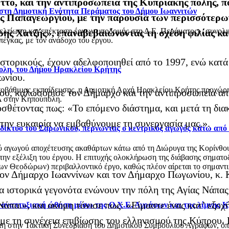
έττο, και την αντιπροσωπεία της Κυπριακής πόλης, π
 στη Δημοτική Ενότητα Περάματος του Δήμου Ιωαννιτών
ς Παπαγεωργίου, με την παρουσία των περισσότερω
βελτίωση και επέκταση έργων υποδομής στη Δ.Ε. Περάματος», συνολ
ς Χατζής», επαναβεβαιώνοντας τη σχέση φιλίας και
έγκας, με τον ανάδοχο του έργου.
 ιστορικούς, έχουν αδελφοποιηθεί από το 1997, ενώ κατ
ολη, του Δήμου Ηρακλείου Κρήτης
ωνίου.
οβάθμιας εκπαίδευσης, η Δημοτική Αρχή Ηρακλείου Κρήτης προχώρησ
υ, καλωσόρισε τον Δήμαρχο και την αντιπροσωπεία απ
 στην Κηπούπολη.
ροσθέτοντας πως: «Το επόμενο διάστημα, και μετά τη δ
 την ευκαιρία να εμβαθύνουμε τη συνεργασία μας.».
ό δίκτυο του Σαρωνικού, περνώντας ο κεντρικός αγωγός κάτω από
αγωγού αποχέτευσης ακαθάρτων κάτω από τη Διώρυγα της Κορίνθου, στ
 την εξέλιξη του έργου. Η επιτυχής ολοκλήρωση της διάβασης σηματο
 Θεοδώρων) περιβαλλοντικό έργο, καθώς πλέον αίρεται το σημαντικό
 τον Δήμαρχο Ιωαννίνων και τον Δήμαρχο Πωγωνίου, κ.
α ιστορικά γεγονότα ενώνουν την πόλη της Αγίας Νάπας 
άπα.», και ακόμη τόνισε πως: «Είμαστε ένας κατ’ εξοχ
ι αναπτυξιακή ώθηση μέσω της Ο.Χ.Ε. Αγράφων και της λίμνης 
με τη συνέχεια επιβίωσης του ελληνισμού της Κύπρου. Η
στη στην Τακτική Συνεδρίαση του Δημοτικού Συμβουλίου Αγράφων, 