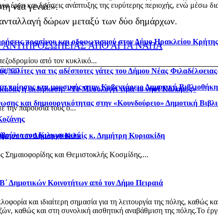
α έργα και δράσεις ανάπτυξης της ευρύτερης περιοχής, ενώ μέσω δια
η νέα γενιά.».
ανταλλαγή δώρων μεταξύ των δύο δημάρχων.
τηρήσεις πρασίνου και οδοφωτισμού στον Δήμο Ηρακλείου Κρήτη
ΑΝΤΙΠΡΟΣΩΠΕΙΑΣ ΑΠΟ ΑΓΙΑ ΝΑΠΑ
πεζοδρομίου από τον κυκλικό...
οίκηση
ς πολίτες για τις αδέσποτες γάτες του Δήμου Νέας Φιλαδέλφεια
η ποίησης και μουσικής στην Κοβεντάρειο Δημοτική Βιβλιοθήκ
κάδας η εκδήλωση: «Το Μεσολόγγι τιμά το νησί Κάλαμος»
νωσης και δημιουργικότητας στην «Κουνδούρειο» Δημοτική Βιβλ
 την παρουσία τους ο...
Κοζάνης
μβούλιο του Κιλκισιακού
ίμησε τον Δήμαρχο Κιλκίς κ. Δημήτρη Κυριακίδη
ς Σημαιοφορίδης και Θεμιστοκλής Κοσμίδης,...
 Β΄ Δημοτικών Κοινοτήτων από τον Δήμο Πειραιά
φορία και ιδιαίτερη σημασία για τη λειτουργία της πόλης, καθώς κα
ν, καθώς και στη συνολική αισθητική αναβάθμιση της πόλης.Το έργο