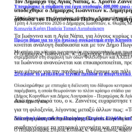
Τον Δήμαρχο της Αγίας Νάπας, κ. Χρίστο Ζανν
Υπογράφηκε η σύμβαση για έργα υποδομής 400.000 ευρώ
υποδέχθηκε ο Δήμαρχος Ιωαννιτών κ. Δημήτρη
Τη σύμβαση για την υλοποίηση του έργου: «Αποκατάσταση, 
αίθουσα του Πολιτιστικού Πολυχώρου «Δημήτρη
Τρίτη 4 Αυγούστου 2026 ο Δήμαρχος Ιωαννιτών, κ. Θωμάς Μπ
Κοινωνία
Κρήτη
Παιδεία
Τοπική Αυτοδιοίκηση
Τα Ιωάννινα και η Αγία Νάπα, για λόγους κυρίως
Πρώτο βήμα για το νέο σχολικό συγκρότημα στην Κηπούπ
κινείται ανάλογη διαδικασία και με τον Δήμο Πωγ
Με στόχο την κάλυψη των αναγκών της προσχολικής και πρωτ
Ο Δήμαρχος Ιωαννιτών, κ. Δημήτρης Παπαγεωργίο
στρεμμάτων στη συμβολή των οδών Φιλελλήνων και ΑΧΕΠΑ
τα Ιωάννινα ανανεώνεται και επικαιροποιείται, π
των μέτρων για την πανδημία, θα έχουμε και πάλι
Ξεπέρασε το μεγαλύτερο τεχνικό εμπόδιο το αποχετευτικ
Ολοκληρώθηκε με επιτυχία η διέλευση του δίδυμου κεντρικού 
παρέμβαση, η οποία θεωρούνταν το πλέον κρίσιμο στάδιο για
(Δήμος Κορινθίων και Δήμος Λουτρακίου - Περαχώρας & Αγίων
Από την πλευρά του, ο κ. Ζαννέτος ευχαρίστησε
ολοκλήρωσή του.
για τη φιλοξενία, λέγοντας μεταξύ άλλων πως: «Τ
δεύτερη φάση αδελφοποίησης θα γίνει στην Αγία Ν
Νέα οδικά έργα από την Περιφέρεια Στερεάς Ελλάδας κα
αναδεικνύουμε τα ιστορικά γεγονότα και στηρίζου
Ο Περιφερειάρχης Στερεάς Ελλάδας, κ. Φάνης Σπανός, παρέ