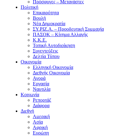
Πρόσφυγες – Μετανάστες
Πολιτική
Επικαιρότητα
Βουλή
Νέα Δημοκρατία
ΣΥ.ΡΙΖ.Α. – Προοδευτική Συμμαχία
ΠΑΣΟΚ – Κίνημα Αλλαγής
Κ.Κ.Ε.
Τοπική Αυτοδιοίκηση
Συνεντεύξεις
Δελτία Τύπου
Οικονομία
Ελληνική Οικονομία
Διεθνής Οικονομία
Αγορά
Εργασία
Ναυτιλία
Κοινωνία
Ρεπορτάζ
Διάφορα
Διεθνή
Αμερική
Ασία
Αφρική
Ευρώπη