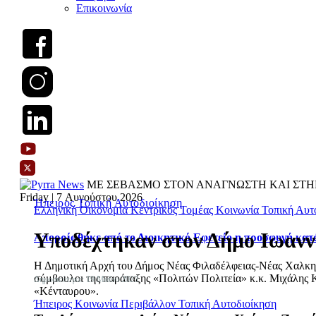
Επικοινωνία
ΜΕ ΣΕΒΑΣΜΟ ΣΤΟΝ ΑΝΑΓΝΩΣΤΗ ΚΑΙ ΣΤΗ
Friday | 7 Αυγούστου 2026
Ήπειρος
Τοπική Αυτοδιοίκηση
Ελληνική Οικονομία
Κεντρικός Τομέας
Κοινωνία
Τοπική Αυτ
Υποδέχτηκαν στον Δήμο Ιωανν
Απορρίφθηκε από το Διοικητικό Εφετείο η προσφυγή κατ
Η Δημοτική Αρχή του Δήμος Νέας Φιλαδέλφειας-Νέας Χαλκηδόν
σύμβουλοι της παράταξης «Πολιτών Πολιτεία» κ.κ. Μιχάλης Κ
Δημοσιεύτηκε: 19 Μαΐου 2023
«Κένταυρου».
Ήπειρος
Κοινωνία
Περιβάλλον
Τοπική Αυτοδιοίκηση