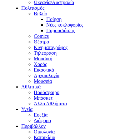
Ωκεανία/Αυστραλία
Πολιτισμός
Βιβλίο
Ποίηση
Νέες κυκλοφορίες
Παρουσιάσεις
Comics
Θέατρο
Κινηματογράφος
Τηλεόραση
Μουσική
Χορός
Εικαστικά
Αρχαιολογία
Μουσεία
Αθλητικά
Ποδόσφαιρο
Μπάσκετ
Άλλα Αθλήματα
Υγεία
Ευεξία
Διάφορα
Περιβάλλον
Οικολογία
Κατοικίδια