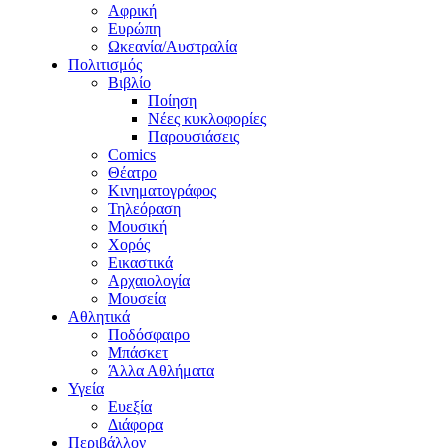
Αφρική
Ευρώπη
Ωκεανία/Αυστραλία
Πολιτισμός
Βιβλίο
Ποίηση
Νέες κυκλοφορίες
Παρουσιάσεις
Comics
Θέατρο
Κινηματογράφος
Τηλεόραση
Μουσική
Χορός
Εικαστικά
Αρχαιολογία
Μουσεία
Αθλητικά
Ποδόσφαιρο
Μπάσκετ
Άλλα Αθλήματα
Υγεία
Ευεξία
Διάφορα
Περιβάλλον