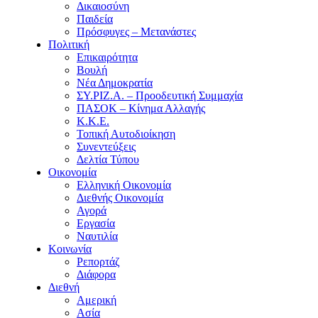
Δικαιοσύνη
Παιδεία
Πρόσφυγες – Μετανάστες
Πολιτική
Επικαιρότητα
Βουλή
Νέα Δημοκρατία
ΣΥ.ΡΙΖ.Α. – Προοδευτική Συμμαχία
ΠΑΣΟΚ – Κίνημα Αλλαγής
Κ.Κ.Ε.
Τοπική Αυτοδιοίκηση
Συνεντεύξεις
Δελτία Τύπου
Οικονομία
Ελληνική Οικονομία
Διεθνής Οικονομία
Αγορά
Εργασία
Ναυτιλία
Κοινωνία
Ρεπορτάζ
Διάφορα
Διεθνή
Αμερική
Ασία