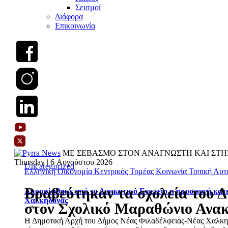
Σεισμοί
Διάφορα
Επικοινωνία
ΜΕ ΣΕΒΑΣΜΟ ΣΤΟΝ ΑΝΑΓΝΩΣΤΗ ΚΑΙ ΣΤΗ
Thursday | 6 Αυγούστου 2026
Uncategorized
Ελληνική Οικονομία
Κεντρικός Τομέας
Κοινωνία
Τοπική Αυτ
Βραβεύτηκαν τα σχολεία του Δ
Απορρίφθηκε από το Διοικητικό Εφετείο η προσφυγή κατ
Χαλκηδόνας
στον Σχολικό Μαραθώνιο Ανα
Η Δημοτική Αρχή του Δήμος Νέας Φιλαδέλφειας-Νέας Χαλκηδ