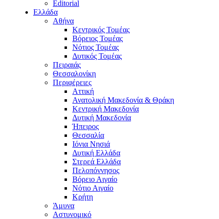
Editorial
Ελλάδα
Αθήνα
Κεντρικός Τομέας
Βόρειος Τομέας
Νότιος Τομέας
Δυτικός Τομέας
Πειραιάς
Θεσσαλονίκη
Περιφέρειες
Αττική
Ανατολική Μακεδονία & Θράκη
Κεντρική Μακεδονία
Δυτική Μακεδονία
Ήπειρος
Θεσσαλία
Ιόνια Νησιά
Δυτική Ελλάδα
Στερεά Ελλάδα
Πελοπόννησος
Βόρειο Αιγαίο
Νότιο Αιγαίο
Κρήτη
Άμυνα
Αστυνομικό