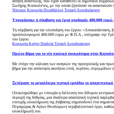
αίτηση αναστολής, που είχαν καταθέσει οι δημοτικοί σύμβου
Σωτήρης Κοσκολέτος, με την οποία ζητούσαν να ανασταλούν 
Ήπειρος
Κοινωνία
Περιβάλλον
Τοπική Αυτοδιοίκηση
Υπογράφηκε η σύμβαση για έργα υποδομής 400.000 ευρώ
Τη σύμβαση για την υλοποίηση του έργου: «Αποκατάσταση, β
προϋπολογισμού 400.000 ευρώ με Φ.Π.Α., υπέγραψε την Τρί
του έργου.
Κοινωνία
Κρήτη
Παιδεία
Τοπική Αυτοδιοίκηση
Πρώτο βήμα για το νέο σχολικό συγκρότημα στην Κηπούπ
Με στόχο την κάλυψη των αναγκών της προσχολικής και πρω
βήμα για την απόκτηση ακινήτου επτά, περίπου, στρεμμάτ
Ξεπέρασε το μεγαλύτερο τεχνικό εμπόδιο το αποχετευτικ
Ολοκληρώθηκε με επιτυχία η διέλευση του δίδυμου κεντρικο
περιοχή της Ισθμίας, μια ιδιαίτερα απαιτητική τεχνική παρέμβ
επιτυχής ολοκλήρωση της διάβασης σηματοδοτεί ένα σημαντι
Περαχώρας & Αγίων Θεοδώρων) περιβαλλοντικό έργο, καθώς πλ
ολοκλήρωσή του.