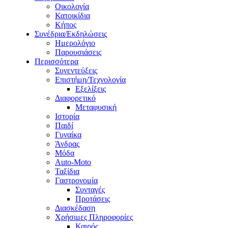
Οικολογία
Κατοικίδια
Κήπος
Συνέδρια/Εκδηλώσεις
Ημερολόγιο
Παρουσιάσεις
Περισσότερα
Συνεντεύξεις
Επιστήμη/Τεχνολογία
Εξελίξεις
Διαφορετικό
Μεταφυσική
Ιστορία
Παιδί
Γυναίκα
Άνδρας
Μόδα
Auto-Moto
Ταξίδια
Γαστρονομία
Συνταγές
Προτάσεις
Διασκέδαση
Χρήσιμες Πληροφορίες
Καιρός