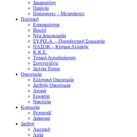
Δικαιοσύνη
Παιδεία
Πρόσφυγες – Μετανάστες
Πολιτική
Επικαιρότητα
Βουλή
Νέα Δημοκρατία
ΣΥ.ΡΙΖ.Α. – Προοδευτική Συμμαχία
ΠΑΣΟΚ – Κίνημα Αλλαγής
Κ.Κ.Ε.
Τοπική Αυτοδιοίκηση
Συνεντεύξεις
Δελτία Τύπου
Οικονομία
Ελληνική Οικονομία
Διεθνής Οικονομία
Αγορά
Εργασία
Ναυτιλία
Κοινωνία
Ρεπορτάζ
Διάφορα
Διεθνή
Αμερική
Ασία