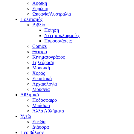
Αφρική
Ευρώπη
Ωκεανία/Αυστραλία
Πολιτισμός
Βιβλίο
Ποίηση
Νέες κυκλοφορίες
Παρουσιάσεις
Comics
Θέατρο
Κινηματογράφος
Τηλεόραση
Μουσική
Χορός
Εικαστικά
Αρχαιολογία
Μουσεία
Αθλητικά
Ποδόσφαιρο
Μπάσκετ
Άλλα Αθλήματα
Υγεία
Ευεξία
Διάφορα
Περιβάλλον