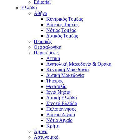
Editorial
Ελλάδα
Αθήνα
Κεντρικός Τομέας
Βόρειος Τομέας
Νότιος Τομέας
Δυτικός Τομέας
Πειραιάς
Θεσσαλονίκη
Περιφέρειες
Αττική
Ανατολική Μακεδονία & Θράκη
Κεντρική Μακεδονία
Δυτική Μακεδονία
Ήπειρος
Θεσσαλία
Ιόνια Νησιά
Δυτική Ελλάδα
Στερεά Ελλάδα
Πελοπόννησος
Βόρειο Αιγαίο
Νότιο Αιγαίο
Κρήτη
Άμυνα
Αστυνομικό