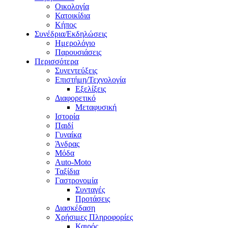
Οικολογία
Κατοικίδια
Κήπος
Συνέδρια/Εκδηλώσεις
Ημερολόγιο
Παρουσιάσεις
Περισσότερα
Συνεντεύξεις
Επιστήμη/Τεχνολογία
Εξελίξεις
Διαφορετικό
Μεταφυσική
Ιστορία
Παιδί
Γυναίκα
Άνδρας
Μόδα
Auto-Moto
Ταξίδια
Γαστρονομία
Συνταγές
Προτάσεις
Διασκέδαση
Χρήσιμες Πληροφορίες
Καιρός