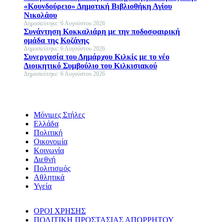
«Κουνδούρειο» Δημοτική Βιβλιοθήκη Αγίου
Νικολάου
Δημοσιεύτηκε: 6 Αυγούστου 2026
Συνάντηση Κοκκαλιάρη με την ποδοσφαιρική
ομάδα της Κοζάνης
Δημοσιεύτηκε: 6 Αυγούστου 2026
Συνεργασία του Δημάρχου Κιλκίς με το νέο
Διοικητικό Συμβούλιο του Κιλκισιακού
Δημοσιεύτηκε: 6 Αυγούστου 2026
Μόνιμες Στήλες
Ελλάδα
Πολιτική
Οικονομία
Κοινωνία
Διεθνή
Πολιτισμός
Αθλητικά
Υγεία
ΟΡΟΙ ΧΡΗΣΗΣ
ΠΟΛΙΤΙΚΗ ΠΡΟΣΤΑΣΙΑΣ ΑΠΟΡΡΗΤΟΥ