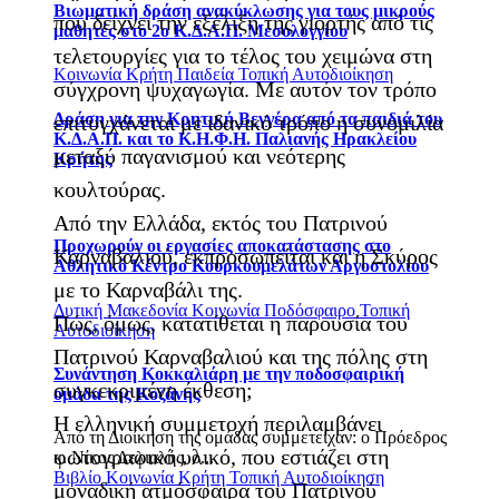
Βιωματική δράση ανακύκλωσης για τους μικρούς
που δείχνει την εξέλιξη της γιορτής από τις
μαθητές στο 2ο Κ.Δ.Α.Π. Μεσολογγίου
τελετουργίες για το τέλος του χειμώνα στη
Κοινωνία
Κρήτη
Παιδεία
Τοπική Αυτοδιοίκηση
σύγχρονη ψυχαγωγία. Με αυτόν τον τρόπο
Δράση για την Κρητική Βεγγέρα από τα παιδιά του
επιτυγχάνεται με ιδανικό τρόπο η συνομιλία
Κ.Δ.Α.Π. και το Κ.Η.Φ.Η. Παλιανής Ηρακλείου
μεταξύ παγανισμού και νεότερης
Κρήτης
κουλτούρας.
Από την Ελλάδα, εκτός του Πατρινού
Προχωρούν οι εργασίες αποκατάστασης στο
Καρναβαλιού, εκπροσωπείται και η Σκύρος
Αθλητικό Κέντρο Κουρκουμελάτων Αργοστολίου
με το Καρναβάλι της.
Δυτική Μακεδονία
Κοινωνία
Ποδόσφαιρο
Τοπική
Πώς, όμως, κατατίθεται η παρουσία του
Αυτοδιοίκηση
Πατρινού Καρναβαλιού και της πόλης στη
Συνάντηση Κοκκαλιάρη με την ποδοσφαιρική
συγκεκριμένη έκθεση;
ομάδα της Κοζάνης
Η ελληνική συμμετοχή περιλαμβάνει
Από τη Διοίκηση της ομάδας συμμετείχαν: o Πρόεδρος
φωτογραφικό υλικό, που εστιάζει στη
κ. Νίκος Δελιαλής, ο...
Βιβλίο
Κοινωνία
Κρήτη
Τοπική Αυτοδιοίκηση
μοναδική ατμόσφαιρα του Πατρινού