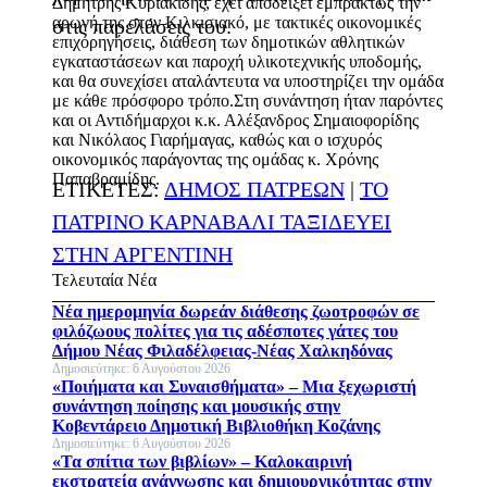
Δημήτρης Κυριακίδης, έχει αποδείξει εμπράκτως την
αρωγή της στον Κιλκισιακό, με τακτικές οικονομικές
στις παρελάσεις του.
επιχορηγήσεις, διάθεση των δημοτικών αθλητικών
εγκαταστάσεων και παροχή υλικοτεχνικής υποδομής,
και θα συνεχίσει αταλάντευτα να υποστηρίζει την ομάδα
με κάθε πρόσφορο τρόπο.Στη συνάντηση ήταν παρόντες
και οι Αντιδήμαρχοι κ.κ. Αλέξανδρος Σημαιοφορίδης
και Νικόλαος Γιαρήμαγας, καθώς και ο ισχυρός
οικονομικός παράγοντας της ομάδας κ. Χρόνης
Παπαβραμίδης.
ΕΤΙΚΕΤΕΣ:
ΔΗΜΟΣ ΠΑΤΡΕΩΝ
|
ΤΟ
ΠΑΤΡΙΝΟ ΚΑΡΝΑΒΑΛΙ ΤΑΞΙΔΕΥΕΙ
ΣΤΗΝ ΑΡΓΕΝΤΙΝΗ
Τελευταία Νέα
Νέα ημερομηνία δωρεάν διάθεσης ζωοτροφών σε
φιλόζωους πολίτες για τις αδέσποτες γάτες του
Δήμου Νέας Φιλαδέλφειας-Νέας Χαλκηδόνας
Δημοσιεύτηκε: 6 Αυγούστου 2026
«Ποιήματα και Συναισθήματα» – Μια ξεχωριστή
συνάντηση ποίησης και μουσικής στην
Κοβεντάρειο Δημοτική Βιβλιοθήκη Κοζάνης
Δημοσιεύτηκε: 6 Αυγούστου 2026
«Τα σπίτια των βιβλίων» – Καλοκαιρινή
εκστρατεία ανάγνωσης και δημιουργικότητας στην