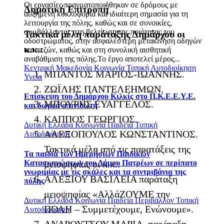
Οι εργασίες πραγματοποιήθηκαν σε δρόμους με
Δημοτική Επιτροπή
αυξημένη κυκλοφορία και ιδιαίτερη σημασία για τη
λειτουργία της πόλης, καθώς και σε συνοικίες,
συμβάλλοντας στη βελτίωση της ποιότητας του
Τακτικά μέλη παράταξης Δημάρχου οι
οδοστρώματος, στην ασφαλέστερη μετακίνηση οδηγών
κ.κ.:
και πεζών, καθώς και στη συνολική αισθητική
αναβάθμιση της πόλης.Το έργο αποτελεί μέρος...
Κεντρική Μακεδονία
Κοινωνία
Τοπική Αυτοδιοίκηση
ΜΠΑΝΤΟΣ ΜΑΡΙΟΣ-ΙΩΑΝΝΗΣ.
Υγεία
ΖΩΪΛΗΣ ΠΑΝΤΕΛΕΗΜΩΝ.
Επίσκεψη του Δημάρχου Κιλκίς στο Π.Κ.Ε.Ε.Υ.Ε.
ΜΠΟΥΡΗΣ ΕΥΑΓΓΕΛΟΣ.
και δωρεά απινιδωτή
ΚΑΠΠΟΣ ΓΕΩΡΓΙΟΣ.
Δυτική Ελλάδα
Κοινωνία
Παιδεία
Τοπική
ΑΛΕΞΟΠΟΥΛΟΣ ΚΩΝΣΤΑΝΤΙΝΟΣ.
Αυτοδιοίκηση
Τακτικά μέλη από τις παρατάξεις της
Τα παιδιά των Ημερήσιων Παιδικών
Κατασκηνώσεων του Δήμου Πατρέων σε περίπατο
μειοψηφίας οι κ.κ.:
γνωριμίας με τις σκάλες και τα σιντριβάνια της
ΑΛΕΞΙΟΥ ΒΑΣΙΛΕΙΑ παράταξη
πόλης
μειοψηφίας «ΑλλάΖΟΥΜΕ την
Δυτική Ελλάδα
Κοινωνία
Παιδεία
Περιβάλλον
Τοπική
ΠΟΛΗ – Συμμετέχουμε, Ενώνουμε».
Αυτοδιοίκηση