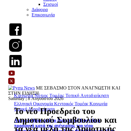
Σεισμοί
Διάφορα
Επικοινωνία
ΜΕ ΣΕΒΑΣΜΟ ΣΤΟΝ ΑΝΑΓΝΩΣΤΗ ΚΑΙ
ΣΤΗΝ ΕΙΔΗΣΗ
Κοινωνία
Νότιος Τομέας
Τοπική Αυτοδιοίκηση
Saturday | 8 Αυγούστου 2026
Ελληνική Οικονομία
Κεντρικός Τομέας
Κοινωνία
Το νέο Προεδρείο του
Τοπική Αυτοδιοίκηση
Δημοτικού Συμβουλίου και
Απορρίφθηκε από το Διοικητικό Εφετείο η
προσφυγή κατά της ανέγερσης του νέου
τα νέα μέλη της Δημοτικής
«Κένταυρου» στον Δήμο Νέας Φιλαδέλφειας-Νέας