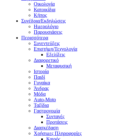
Οικολογία
Κατοικίδια
Κήπος
Συνέδρια/Εκδηλώσεις
Ημερολόγιο
Παρουσιάσεις
Περισσότερα
Συνεντεύξεις
Επιστήμη/Τεχνολογία
Εξελίξεις
Διαφορετικό
Μεταφυσική
Ιστορία
Παιδί
Γυναίκα
Άνδρας
Μόδα
Auto-Moto
Ταξίδια
Γαστρονομία
Συνταγές
Προτάσεις
Διασκέδαση
Χρήσιμες Πληροφορίες
Καιρός