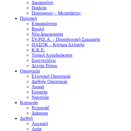
Δικαιοσύνη
Παιδεία
Πρόσφυγες – Μετανάστες
Πολιτική
Επικαιρότητα
Βουλή
Νέα Δημοκρατία
ΣΥ.ΡΙΖ.Α. – Προοδευτική Συμμαχία
ΠΑΣΟΚ – Κίνημα Αλλαγής
Κ.Κ.Ε.
Τοπική Αυτοδιοίκηση
Συνεντεύξεις
Δελτία Τύπου
Οικονομία
Ελληνική Οικονομία
Διεθνής Οικονομία
Αγορά
Εργασία
Ναυτιλία
Κοινωνία
Ρεπορτάζ
Διάφορα
Διεθνή
Αμερική
Ασία