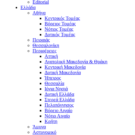
Editorial
Ελλάδα
Αθήνα
Κεντρικός Τομέας
Βόρειος Τομέας
Νότιος Τομέας
Δυτικός Τομέας
Πειραιάς
Θεσσαλονίκη
Περιφέρειες
Αττική
Ανατολική Μακεδονία & Θράκη
Κεντρική Μακεδονία
Δυτική Μακεδονία
Ήπειρος
Θεσσαλία
Ιόνια Νησιά
Δυτική Ελλάδα
Στερεά Ελλάδα
Πελοπόννησος
Βόρειο Αιγαίο
Νότιο Αιγαίο
Κρήτη
Άμυνα
Αστυνομικό