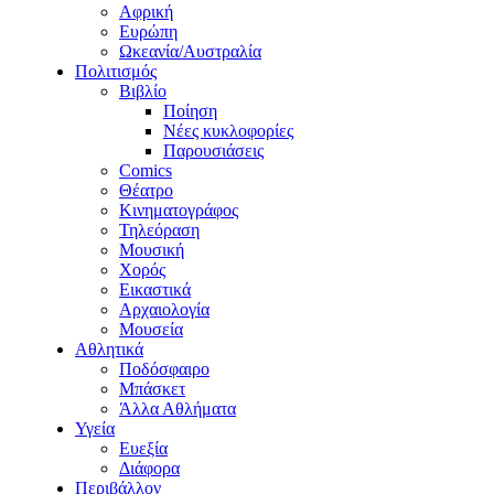
Αφρική
Ευρώπη
Ωκεανία/Αυστραλία
Πολιτισμός
Βιβλίο
Ποίηση
Νέες κυκλοφορίες
Παρουσιάσεις
Comics
Θέατρο
Κινηματογράφος
Τηλεόραση
Μουσική
Χορός
Εικαστικά
Αρχαιολογία
Μουσεία
Αθλητικά
Ποδόσφαιρο
Μπάσκετ
Άλλα Αθλήματα
Υγεία
Ευεξία
Διάφορα
Περιβάλλον