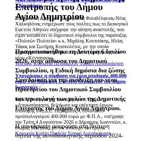
Επιτροπής του Δήμου
Χαλκηδόνας
Αγίου Δημητρίου
Η Δημοτική Αρχή του Δήμος Νέας Φιλαδέλφειας-Νέας
Χαλκηδόνας ενημέρωσε τους πολίτες πως το Διοικητικό
Εφετείο Αθηνών απέρριψε την αίτηση αναστολής, που
Δημοσιεύτηκε: 8 Ιουλίου 2026
είχαν καταθέσει οι δημοτικοί σύμβουλοι της παράταξης
«Πολιτών Πολιτεία» κ.κ. Μιχάλης Κουτσάκης, Ηλίας
Τάφας και Σωτήρης Κοσκολέτος, με την οποία
Πραγματοποιήθηκε τη Δευτέρα 6 Ιουλίου
ζητούσαν να ανασταλούν οι εργασίες ανέγερσης του
νέου «Κένταυρου».
2026, στην αίθουσα του Δημοτικού
Ήπειρος
Κοινωνία
Περιβάλλον
Τοπική Αυτοδιοίκηση
Συμβουλίου, η Ειδική δημόσια δια ζώσης
Υπογράφηκε η σύμβαση για έργα υποδομής 400.000
Συνεδρίαση για την ανάδειξη του νέου
ευρώ στη Δημοτική Ενότητα Περάματος του Δήμου
Ιωαννιτών
Προεδρείου του Δημοτικού Συμβουλίου
και την εκλογή των μελών της Δημοτικής
Τη σύμβαση για την υλοποίηση του έργου:
«Αποκατάσταση, βελτίωση και επέκταση έργων
Επιτροπής του Δήμου Αγίου Δημητρίου.
υποδομής στη Δ.Ε. Περάματος», συνολικού
προϋπολογισμού 400.000 ευρώ με Φ.Π.Α., υπέγραψε
την Τρίτη 4 Αυγούστου 2026 ο Δήμαρχος Ιωαννιτών, κ.
Η συνεδρίαση αφορούσε στη δεύτερη
Θωμάς Μπέγκας, με τον ανάδοχο του έργου.
Κοινωνία
Κρήτη
Παιδεία
Τοπική Αυτοδιοίκηση
θητεία της αυτοδιοικητικής περιόδου 2024-