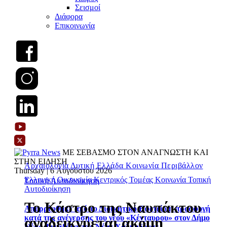
Σεισμοί
Διάφορα
Επικοινωνία
ΜΕ ΣΕΒΑΣΜΟ ΣΤΟΝ ΑΝΑΓΝΩΣΤΗ ΚΑΙ
ΣΤΗΝ ΕΙΔΗΣΗ
Αρχαιολογία
Δυτική Ελλάδα
Κοινωνία
Περιβάλλον
Thursday | 6 Αυγούστου 2026
Ελληνική Οικονομία
Κεντρικός Τομέας
Κοινωνία
Τοπική
Τοπική Αυτοδιοίκηση
Αυτοδιοίκηση
Το Κάστρο της Ναυπάκτου
Απορρίφθηκε από το Διοικητικό Εφετείο η προσφυγή
κατά της ανέγερσης του νέου «Κένταυρου» στον Δήμο
αναδεικνύεται ακόμη
Νέας Φιλαδέλφειας-Νέας Χαλκηδόνας