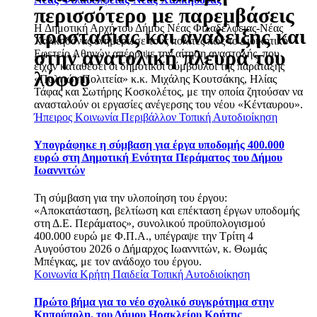
περισσότερο με παρεμβάσεις
Η Δημοτική Αρχή του Δήμος Νέας Φιλαδέλφειας-Νέας
προστασίας και ανάδειξης και
Χαλκηδόνας ενημέρωσε τους πολίτες πως το Διοικητικό
στην ανατολική πλευρά του
Εφετείο Αθηνών απέρριψε την αίτηση αναστολής, που
είχαν καταθέσει οι δημοτικοί σύμβουλοι της παράταξης
λόφου
«Πολιτών Πολιτεία» κ.κ. Μιχάλης Κουτσάκης, Ηλίας
Τάφας και Σωτήρης Κοσκολέτος, με την οποία ζητούσαν να
ανασταλούν οι εργασίες ανέγερσης του νέου «Κένταυρου».
Ήπειρος
Κοινωνία
Περιβάλλον
Τοπική Αυτοδιοίκηση
Υπογράφηκε η σύμβαση για έργα υποδομής 400.000
ευρώ στη Δημοτική Ενότητα Περάματος του Δήμου
Ιωαννιτών
Τη σύμβαση για την υλοποίηση του έργου:
«Αποκατάσταση, βελτίωση και επέκταση έργων υποδομής
στη Δ.Ε. Περάματος», συνολικού προϋπολογισμού
400.000 ευρώ με Φ.Π.Α., υπέγραψε την Τρίτη 4
Αυγούστου 2026 ο Δήμαρχος Ιωαννιτών, κ. Θωμάς
Μπέγκας, με τον ανάδοχο του έργου.
Κοινωνία
Κρήτη
Παιδεία
Τοπική Αυτοδιοίκηση
Πρώτο βήμα για το νέο σχολικό συγκρότημα στην
Κηπούπολη, του Δήμου Ηρακλείου Κρήτης