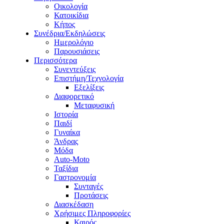
Οικολογία
Κατοικίδια
Κήπος
Συνέδρια/Εκδηλώσεις
Ημερολόγιο
Παρουσιάσεις
Περισσότερα
Συνεντεύξεις
Επιστήμη/Τεχνολογία
Εξελίξεις
Διαφορετικό
Μεταφυσική
Ιστορία
Παιδί
Γυναίκα
Άνδρας
Μόδα
Auto-Moto
Ταξίδια
Γαστρονομία
Συνταγές
Προτάσεις
Διασκέδαση
Χρήσιμες Πληροφορίες
Καιρός