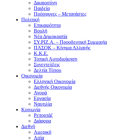
Δικαιοσύνη
Παιδεία
Πρόσφυγες – Μετανάστες
Πολιτική
Επικαιρότητα
Βουλή
Νέα Δημοκρατία
ΣΥ.ΡΙΖ.Α. – Προοδευτική Συμμαχία
ΠΑΣΟΚ – Κίνημα Αλλαγής
Κ.Κ.Ε.
Τοπική Αυτοδιοίκηση
Συνεντεύξεις
Δελτία Τύπου
Οικονομία
Ελληνική Οικονομία
Διεθνής Οικονομία
Αγορά
Εργασία
Ναυτιλία
Κοινωνία
Ρεπορτάζ
Διάφορα
Διεθνή
Αμερική
Ασία