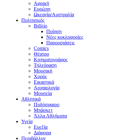
Αφρική
Ευρώπη
Ωκεανία/Αυστραλία
Πολιτισμός
Βιβλίο
Ποίηση
Νέες κυκλοφορίες
Παρουσιάσεις
Comics
Θέατρο
Κινηματογράφος
Τηλεόραση
Μουσική
Χορός
Εικαστικά
Αρχαιολογία
Μουσεία
Αθλητικά
Ποδόσφαιρο
Μπάσκετ
Άλλα Αθλήματα
Υγεία
Ευεξία
Διάφορα
Περιβάλλον