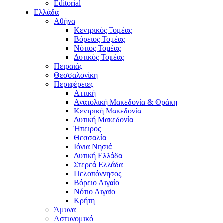
Editorial
Ελλάδα
Αθήνα
Κεντρικός Τομέας
Βόρειος Τομέας
Νότιος Τομέας
Δυτικός Τομέας
Πειραιάς
Θεσσαλονίκη
Περιφέρειες
Αττική
Ανατολική Μακεδονία & Θράκη
Κεντρική Μακεδονία
Δυτική Μακεδονία
Ήπειρος
Θεσσαλία
Ιόνια Νησιά
Δυτική Ελλάδα
Στερεά Ελλάδα
Πελοπόννησος
Βόρειο Αιγαίο
Νότιο Αιγαίο
Κρήτη
Άμυνα
Αστυνομικό