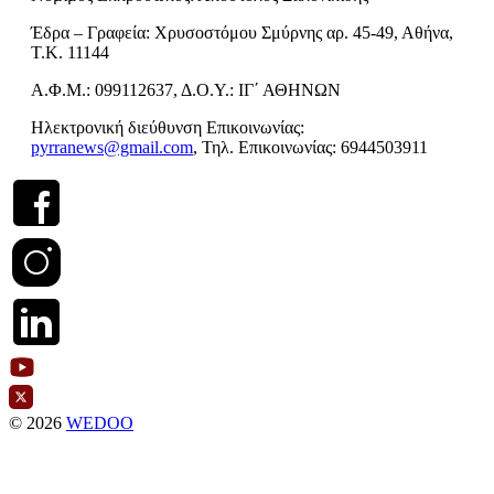
Έδρα – Γραφεία: Χρυσοστόμου Σμύρνης αρ. 45-49, Αθήνα,
Τ.Κ. 11144
Α.Φ.Μ.: 099112637, Δ.Ο.Υ.: ΙΓ΄ ΑΘΗΝΩΝ
Ηλεκτρονική διεύθυνση Επικοινωνίας:
pyrranews@gmail.com
, Τηλ. Επικοινωνίας: 6944503911
© 2026
WEDOO