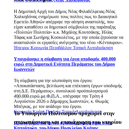
Η Δημοτική Αρχή του Δήμος Νέας Φιλαδέλφειας-Νέας
Χαλκηδόνας ενημέρωσε τους πολίτες πως το Διοικητικό
Εφετείο Αθηνών απέρριψε την αίτηση αναστολής, που
είχαν καταθέσει οι δημοτικοί σύμβουλοι της παράταξης
«Πολιτών Πολιτεία» κ.κ. Μιχάλης Κουτσάκης, Ηλίας
Τάφας και Σωτήρης Κοσκολέτος, με την οποία ζητούσαν να
ανασταλούν οι εργασίες ανέγερσης του νέου «Κένταυρου».
Ήπειρος
Κοινωνία
Περιβάλλον
Τοπική Αυτοδιοίκηση
Υπογράφηκε η σύμβαση για έργα υποδομής 400.000
ευρώ στη Δημοτική Ενότητα Περάματος του Δήμου
Ιωαννιτών
Τη σύμβαση για την υλοποίηση του έργου:
«Αποκατάσταση, βελτίωση και επέκταση έργων υποδομής
στη Δ.Ε. Περάματος», συνολικού προϋπολογισμού
400.000 ευρώ με Φ.Π.Α., υπέγραψε την Τρίτη 4
Δημοσιεύτηκε: 7 Ιουλίου 2026
Αυγούστου 2026 ο Δήμαρχος Ιωαννιτών, κ. Θωμάς
Μπέγκας, με τον ανάδοχο του έργου.
Κοινωνία
Κρήτη
Παιδεία
Τοπική Αυτοδιοίκηση
Το Υπουργείο Πολιτισμού προχωρεί στην
αποκατάσταση και επανάχρηση του κτηρίου
Πρώτο βήμα για το νέο σχολικό συγκρότημα στην
Κηπούπολη, του Δήμου Ηρακλείου Κρήτης