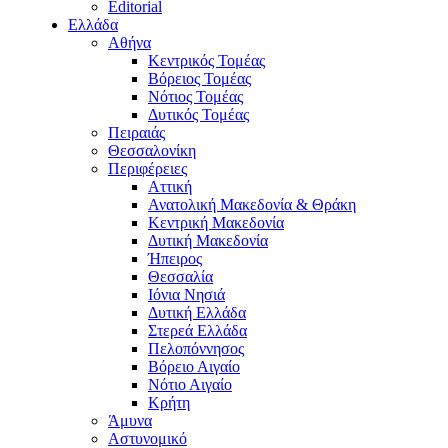
Editorial
Ελλάδα
Αθήνα
Κεντρικός Τομέας
Βόρειος Τομέας
Νότιος Τομέας
Δυτικός Τομέας
Πειραιάς
Θεσσαλονίκη
Περιφέρειες
Αττική
Ανατολική Μακεδονία & Θράκη
Κεντρική Μακεδονία
Δυτική Μακεδονία
Ήπειρος
Θεσσαλία
Ιόνια Νησιά
Δυτική Ελλάδα
Στερεά Ελλάδα
Πελοπόννησος
Βόρειο Αιγαίο
Νότιο Αιγαίο
Κρήτη
Άμυνα
Αστυνομικό