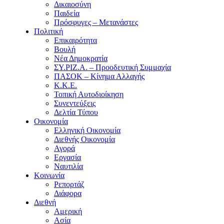
Δικαιοσύνη
Παιδεία
Πρόσφυγες – Μετανάστες
Πολιτική
Επικαιρότητα
Βουλή
Νέα Δημοκρατία
ΣΥ.ΡΙΖ.Α. – Προοδευτική Συμμαχία
ΠΑΣΟΚ – Κίνημα Αλλαγής
Κ.Κ.Ε.
Τοπική Αυτοδιοίκηση
Συνεντεύξεις
Δελτία Τύπου
Οικονομία
Ελληνική Οικονομία
Διεθνής Οικονομία
Αγορά
Εργασία
Ναυτιλία
Κοινωνία
Ρεπορτάζ
Διάφορα
Διεθνή
Αμερική
Ασία