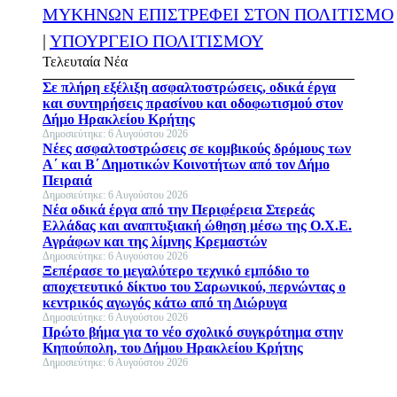
ΜΥΚΗΝΩΝ ΕΠΙΣΤΡΕΦΕΙ ΣΤΟΝ ΠΟΛΙΤΙΣΜΟ
|
ΥΠΟΥΡΓΕΙΟ ΠΟΛΙΤΙΣΜΟΥ
Τελευταία Νέα
Σε πλήρη εξέλιξη ασφαλτοστρώσεις, οδικά έργα
και συντηρήσεις πρασίνου και οδοφωτισμού στον
Δήμο Ηρακλείου Κρήτης
Δημοσιεύτηκε: 6 Αυγούστου 2026
Νέες ασφαλτοστρώσεις σε κομβικούς δρόμους των
Α΄ και Β΄ Δημοτικών Κοινοτήτων από τον Δήμο
Πειραιά
Δημοσιεύτηκε: 6 Αυγούστου 2026
Νέα οδικά έργα από την Περιφέρεια Στερεάς
Ελλάδας και αναπτυξιακή ώθηση μέσω της Ο.Χ.Ε.
Αγράφων και της λίμνης Κρεμαστών
Δημοσιεύτηκε: 6 Αυγούστου 2026
Ξεπέρασε το μεγαλύτερο τεχνικό εμπόδιο το
αποχετευτικό δίκτυο του Σαρωνικού, περνώντας ο
κεντρικός αγωγός κάτω από τη Διώρυγα
Δημοσιεύτηκε: 6 Αυγούστου 2026
Πρώτο βήμα για το νέο σχολικό συγκρότημα στην
Κηπούπολη, του Δήμου Ηρακλείου Κρήτης
Δημοσιεύτηκε: 6 Αυγούστου 2026