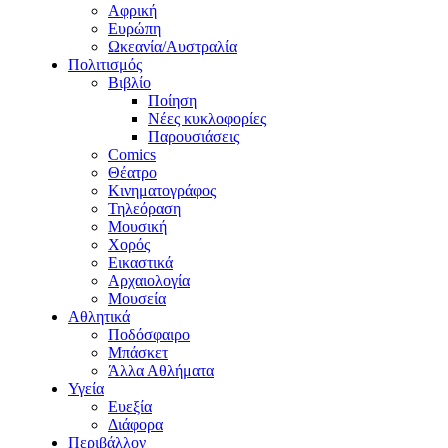
Αφρική
Ευρώπη
Ωκεανία/Αυστραλία
Πολιτισμός
Βιβλίο
Ποίηση
Νέες κυκλοφορίες
Παρουσιάσεις
Comics
Θέατρο
Κινηματογράφος
Τηλεόραση
Μουσική
Χορός
Εικαστικά
Αρχαιολογία
Μουσεία
Αθλητικά
Ποδόσφαιρο
Μπάσκετ
Άλλα Αθλήματα
Υγεία
Ευεξία
Διάφορα
Περιβάλλον