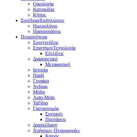
Οικολογία
Κατοικίδια
Κήπος
Συνέδρια/Εκδηλώσεις
Ημερολόγιο
Παρουσιάσεις
Περισσότερα
Συνεντεύξεις
Επιστήμη/Τεχνολογία
Εξελίξεις
Διαφορετικό
Μεταφυσική
Ιστορία
Παιδί
Γυναίκα
Άνδρας
Μόδα
Auto-Moto
Ταξίδια
Γαστρονομία
Συνταγές
Προτάσεις
Διασκέδαση
Χρήσιμες Πληροφορίες
Καιρός