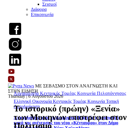
Σεισμοί
Διάφορα
Επικοινωνία
ΜΕ ΣΕΒΑΣΜΟ ΣΤΟΝ ΑΝΑΓΝΩΣΤΗ ΚΑΙ
ΣΤΗΝ ΕΙΔΗΣΗ
Αρχαιολογία
Κεντρικός Τομέας
Κοινωνία
Πελοπόννησος
Thursday | 6 Αυγούστου 2026
Ελληνική Οικονομία
Κεντρικός Τομέας
Κοινωνία
Τοπική
Το ιστορικό (πρώην) «Ξενία»
Αυτοδιοίκηση
των Μυκηνών επιστρέφει στον
Απορρίφθηκε από το Διοικητικό Εφετείο η προσφυγή
κατά της ανέγερσης του νέου «Κένταυρου» στον Δήμο
Πολιτισμό
Νέας Φιλαδέλφειας-Νέας Χαλκηδόνας