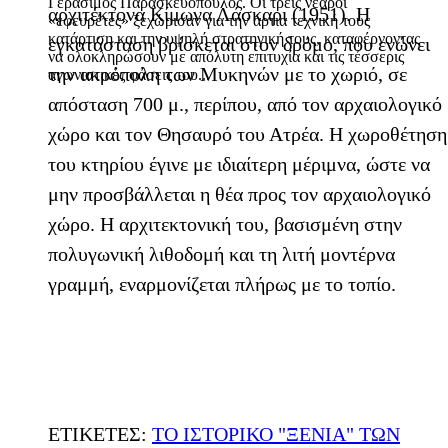
Γεράσιμος Παρασκευόπουλος. Οι τρεις νεαροί
αρχιτέκτονα Κίμωνα Λάσκαρι (1951). Η
«εφευρέτες» ξεχώρισαν για την άρτια τεχνική τους
κατάρτιση και την υψηλή στρατηγική τους, καταφέρνοντας
εγκατάσταση βρίσκεται στον δρόμο, που ενώνει
να ολοκληρώσουν με απόλυτη επιτυχία και τις τέσσερις
την ακρόπολη των Μυκηνών με το χωριό, σε
αγωνιστικές φάσεις του...
απόσταση 700 μ., περίπου, από τον αρχαιολογικό
χώρο και τον Θησαυρό του Ατρέα. Η χωροθέτηση
του κτηρίου έγινε με ιδιαίτερη μέριμνα, ώστε να
μην προσβάλλεται η θέα προς τον αρχαιολογικό
χώρο. Η αρχιτεκτονική του, βασισμένη στην
πολυγωνική λιθοδομή και τη λιτή μοντέρνα
γραμμή, εναρμονίζεται πλήρως με το τοπίο.
ΕΤΙΚΕΤΕΣ:
ΤΟ ΙΣΤΟΡΙΚΟ "ΞΕΝΙΑ" ΤΩΝ