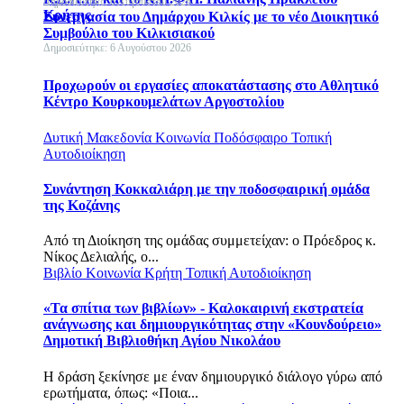
Δημοσιεύτηκε: 6 Αυγούστου 2026
Κρήτης
Συνεργασία του Δημάρχου Κιλκίς με το νέο Διοικητικό
Συμβούλιο του Κιλκισιακού
Δημοσιεύτηκε: 6 Αυγούστου 2026
Προχωρούν οι εργασίες αποκατάστασης στο Αθλητικό
Κέντρο Κουρκουμελάτων Αργοστολίου
Δυτική Μακεδονία
Κοινωνία
Ποδόσφαιρο
Τοπική
Αυτοδιοίκηση
Συνάντηση Κοκκαλιάρη με την ποδοσφαιρική ομάδα
της Κοζάνης
Από τη Διοίκηση της ομάδας συμμετείχαν: o Πρόεδρος κ.
Νίκος Δελιαλής, ο...
Βιβλίο
Κοινωνία
Κρήτη
Τοπική Αυτοδιοίκηση
«Τα σπίτια των βιβλίων» - Καλοκαιρινή εκστρατεία
ανάγνωσης και δημιουργικότητας στην «Κουνδούρειο»
Δημοτική Βιβλιοθήκη Αγίου Νικολάου
Η δράση ξεκίνησε με έναν δημιουργικό διάλογο γύρω από
ερωτήματα, όπως: «Ποια...