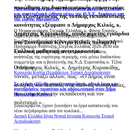
προώθηση της διαπολιτισμικής επικοινωνίας
Νέα οδικά έργα από την Περιφέρεια Στερεάς Ελλάδας
και αναπτυξιακή ώθηση μέσω της Ο.Χ.Ε. Αγράφων και
και εξωστρέφειας της τοπικής εκπαιδευτικής
της λίμνης Κρεμαστών
κοινότητας εξέφρασε ο Δήμαρχος Κιλκίς, κ.
Ο Περιφερειάρχης Στερεάς Ελλάδας, κ. Φάνης Σπανός,
Δημήτρης Κυριακίδης, υποδεχόμενος εγκάρδια
παρέστη στην Τακτική Συνεδρίαση του Δημοτικού
Συμβουλίου Αγράφων, όπου παρουσίασε το Περιφερειακό
στο Συνεδριακό Κέντρο Κιλκίς πολυμελή
Πρόγραμμα Ανάπτυξης Στερεάς Ελλάδας 2026-2030 και
Γαλλική μαθητική αντιπροσωπεία.
προκάλεσε ευρεία συζήτηση για έργα και δράσεις
ανάπτυξης της ευρύτερης περιοχής, ενώ μέσω διαδικτύου
συμμετείχε και η βουλευτής της Ν.Δ. Ευρυτανίας κ. Τζίνα
Ο Δήμαρχος Κιλκίς, κ. Δημήτρης Κυριακίδης,
Οικονόμου.
Κοινωνία
Κρήτη
Περιβάλλον
Τοπική Αυτοδιοίκηση
τόνισε, μεταξύ άλλων, πως: «Ο Δήμος είναι
Σε πλήρη εξέλιξη ασφαλτοστρώσεις, οδικά έργα και
ανοιχτός και δεκτικός στις διεθνείς συνεργασίες,
συντηρήσεις πρασίνου και οδοφωτισμού στον Δήμο
που υπηρετούν την εκπαίδευση και τον
Ηρακλείου Κρήτης
πολιτισμό.».
Συγκεκριμένα, έχουν ξεκινήσει τα έργα κατασκευής του
νέου πεζοδρομίου από τον κυκλικό...
Δυτική Ελλάδα
Ιόνια Νησιά
Ιστορία
Κοινωνία
Τοπική
Αυτοδιοίκηση