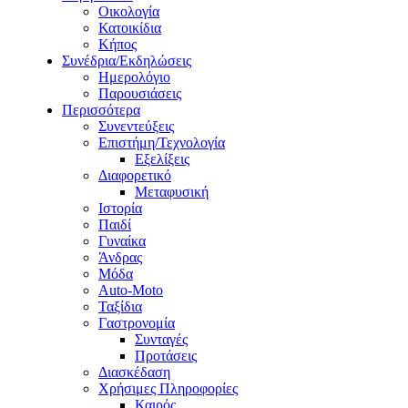
Οικολογία
Κατοικίδια
Κήπος
Συνέδρια/Εκδηλώσεις
Ημερολόγιο
Παρουσιάσεις
Περισσότερα
Συνεντεύξεις
Επιστήμη/Τεχνολογία
Εξελίξεις
Διαφορετικό
Μεταφυσική
Ιστορία
Παιδί
Γυναίκα
Άνδρας
Μόδα
Auto-Moto
Ταξίδια
Γαστρονομία
Συνταγές
Προτάσεις
Διασκέδαση
Χρήσιμες Πληροφορίες
Καιρός