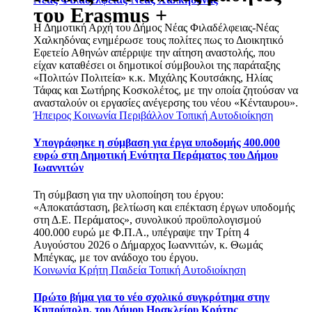
του Erasmus +
Η Δημοτική Αρχή του Δήμος Νέας Φιλαδέλφειας-Νέας
Χαλκηδόνας ενημέρωσε τους πολίτες πως το Διοικητικό
Εφετείο Αθηνών απέρριψε την αίτηση αναστολής, που
είχαν καταθέσει οι δημοτικοί σύμβουλοι της παράταξης
«Πολιτών Πολιτεία» κ.κ. Μιχάλης Κουτσάκης, Ηλίας
Τάφας και Σωτήρης Κοσκολέτος, με την οποία ζητούσαν να
ανασταλούν οι εργασίες ανέγερσης του νέου «Κένταυρου».
Ήπειρος
Κοινωνία
Περιβάλλον
Τοπική Αυτοδιοίκηση
Υπογράφηκε η σύμβαση για έργα υποδομής 400.000
ευρώ στη Δημοτική Ενότητα Περάματος του Δήμου
Ιωαννιτών
Τη σύμβαση για την υλοποίηση του έργου:
«Αποκατάσταση, βελτίωση και επέκταση έργων υποδομής
στη Δ.Ε. Περάματος», συνολικού προϋπολογισμού
400.000 ευρώ με Φ.Π.Α., υπέγραψε την Τρίτη 4
Αυγούστου 2026 ο Δήμαρχος Ιωαννιτών, κ. Θωμάς
Μπέγκας, με τον ανάδοχο του έργου.
Κοινωνία
Κρήτη
Παιδεία
Τοπική Αυτοδιοίκηση
Πρώτο βήμα για το νέο σχολικό συγκρότημα στην
Κηπούπολη, του Δήμου Ηρακλείου Κρήτης