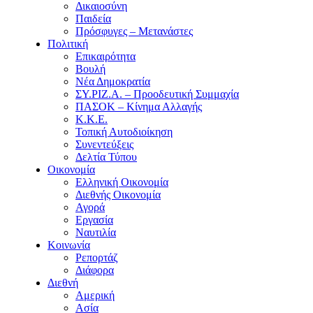
Δικαιοσύνη
Παιδεία
Πρόσφυγες – Μετανάστες
Πολιτική
Επικαιρότητα
Βουλή
Νέα Δημοκρατία
ΣΥ.ΡΙΖ.Α. – Προοδευτική Συμμαχία
ΠΑΣΟΚ – Κίνημα Αλλαγής
Κ.Κ.Ε.
Τοπική Αυτοδιοίκηση
Συνεντεύξεις
Δελτία Τύπου
Οικονομία
Ελληνική Οικονομία
Διεθνής Οικονομία
Αγορά
Εργασία
Ναυτιλία
Κοινωνία
Ρεπορτάζ
Διάφορα
Διεθνή
Αμερική
Ασία