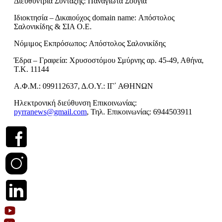
Διευθύντρια Σύνταξης: Παναγιώτα Σούγια
Ιδιοκτησία – Δικαιούχος domain name: Απόστολος
Σαλονικίδης & ΣΙΑ Ο.Ε.
Νόμιμος Εκπρόσωπος: Απόστολος Σαλονικίδης
Έδρα – Γραφεία: Χρυσοστόμου Σμύρνης αρ. 45-49, Αθήνα,
Τ.Κ. 11144
Α.Φ.Μ.: 099112637, Δ.Ο.Υ.: ΙΓ΄ ΑΘΗΝΩΝ
Ηλεκτρονική διεύθυνση Επικοινωνίας:
pyrranews@gmail.com
, Τηλ. Επικοινωνίας: 6944503911