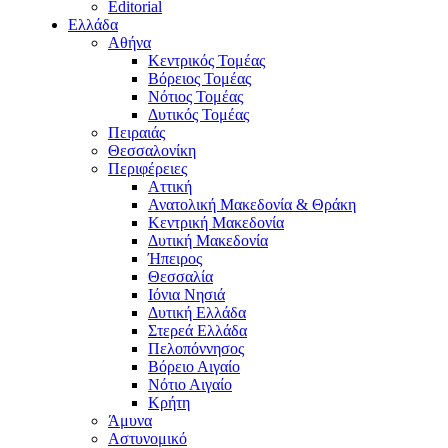
Editorial
Ελλάδα
Αθήνα
Κεντρικός Τομέας
Βόρειος Τομέας
Νότιος Τομέας
Δυτικός Τομέας
Πειραιάς
Θεσσαλονίκη
Περιφέρειες
Αττική
Ανατολική Μακεδονία & Θράκη
Κεντρική Μακεδονία
Δυτική Μακεδονία
Ήπειρος
Θεσσαλία
Ιόνια Νησιά
Δυτική Ελλάδα
Στερεά Ελλάδα
Πελοπόννησος
Βόρειο Αιγαίο
Νότιο Αιγαίο
Κρήτη
Άμυνα
Αστυνομικό