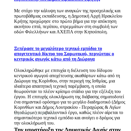
Με στόχο την κάλυψη των αναγκών της προσχολικής και
πρωτοβάθμιας εκπαίδευσης, η Δημοτική Αρχή Ηρακλείου
Κρήτης προχώρησε στο πρώτο βήμα για την απόκτηση
ακινήτου επτά, περίπου, στρεμμάτων στη συμβολή των
οδών Φιλελλήνων και ΑΧΕΠΑ στην Κηπούπολη.
Ξεπέρασε το μεγαλύτερο τεχνικό εμπόδιο το
αποχετευτικό δίκτυο του Σαρωνικού, περνώντας ο
κεντρικός αγωγός κάτω από τη Διώρυγα
Ολοκληρώθηκε με επιτυχία η διέλευση του δίδυμου
κεντρικού αγωγού αποχέτευσης ακαθάρτων κάτω από τη
Διώρυγα της Κορίνθου, στην περιοχή της Ισθμίας, μια
ιδιαίτερα απαιτητική τεχνική παρέμβαση, η οποία
θεωρούνταν το πλέον κρίσιμο στάδιο για την εξέλιξη του
έργου. Η επιτυχής ολοκλήρωση της διάβασης σηματοδοτεί
ένα σημαντικό ορόσημο για το μεγάλο διαδημοτικό (Δήμος
Κορινθίων και Δήμος Λουτρακίου - Περαχώρας & Αγίων
Θεοδώρων) περιβαλλοντικό έργο, καθώς πλέον αίρεται το
Δημοσιεύτηκε: 23 Μαΐου 2025
σημαντικότερο τεχνικό εμπόδιο και ανοίγει ο δρόμος για
την ολοκλήρωσή του.
Την υποστήριξη της Δημοτικής Αρχής στην