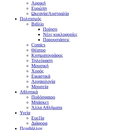
Αφρική
Ευρώπη
Ωκεανία/Αυστραλία
Πολιτισμός
Βιβλίο
Ποίηση
Νέες κυκλοφορίες
Παρουσιάσεις
Comics
Θέατρο
Κινηματογράφος
Τηλεόραση
Μουσική
Χορός
Εικαστικά
Αρχαιολογία
Μουσεία
Αθλητικά
Ποδόσφαιρο
Μπάσκετ
Άλλα Αθλήματα
Υγεία
Ευεξία
Διάφορα
Περιβάλλον