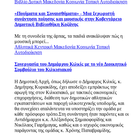
Βιβλίο
Δυτική Μακεδονία
Κοινωνία
Τοπική Αυτοδιοίκηση
«Ποιήματα και Συναισθήματα» - Μια ξεχωριστή
συνάντηση ποίησης και μουσικής στην Κοβεντάρειο
Δημοτική Βιβλιοθήκη Κοζάνης
Με τη συνοδεία της άρπας, τα παιδιά ανακάλυψαν πώς η
μουσική μπορεί...
Αθλητικά
Κεντρική Μακεδονία
Κοινωνία
Τοπική
Αυτοδιοίκηση
Συνεργασία του Δημάρχου Κιλκίς με το νέο Διοικητικό
Συμβούλιο του Κιλκισιακού
Η Δημοτική Αρχή, όπως δήλωσε ο Δήμαρχος Κιλκίς, κ.
Δημήτρης Κυριακίδης, έχει αποδείξει εμπράκτως την
αρωγή της στον Κιλκισιακό, με τακτικές οικονομικές
επιχορηγήσεις, διάθεση των δημοτικών αθλητικών
εγκαταστάσεων και παροχή υλικοτεχνικής υποδομής, και
θα συνεχίσει αταλάντευτα να υποστηρίζει την ομάδα με
κάθε πρόσφορο τρόπο.Στη συνάντηση ήταν παρόντες και οι
Αντιδήμαρχοι κ.κ. Αλέξανδρος Σημαιοφορίδης και
Νικόλαος Γιαρήμαγας, καθώς και ο ισχυρός οικονομικός
παράγοντας της ομάδας κ. Χρόνης Παπαβραμίδης.