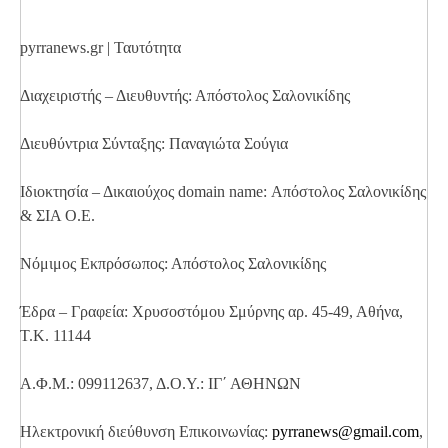
pyrranews.gr | Ταυτότητα
Διαχειριστής – Διευθυντής: Απόστολος Σαλονικίδης
Διευθύντρια Σύνταξης: Παναγιώτα Σούγια
Ιδιοκτησία – Δικαιούχος domain name: Απόστολος Σαλονικίδης
& ΣΙΑ Ο.Ε.
Νόμιμος Εκπρόσωπος: Απόστολος Σαλονικίδης
Έδρα – Γραφεία: Χρυσοστόμου Σμύρνης αρ. 45-49, Αθήνα,
Τ.Κ. 11144
Α.Φ.Μ.: 099112637, Δ.Ο.Υ.: ΙΓ΄ ΑΘΗΝΩΝ
Ηλεκτρονική διεύθυνση Επικοινωνίας:
pyrranews@gmail.com
,