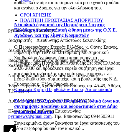
Υγεία
καθώς πλέον αίρεται το σημαντικότερο τεχνικό εμπόδιο
και ανοίγει ο δρόμος για την ολοκλήρωσή του.
ΟΡΟΙ ΧΡΗΣΗΣ
ΠΟΛΙΤΙΚΗ ΠΡΟΣΤΑΣΙΑΣ ΑΠΟΡΡΗΤΟΥ
Νέα οδικά έργα από την Περιφέρεια Στερεάς
Ελλάδας και αναπτυξιακή ώθηση μέσω της Ο.Χ.Ε.
pyrranews.gr | Ταυτότητα
Αγράφων και της λίμνης Κρεμαστών
Διαχειριστής – Διευθυντής: Απόστολος Σαλονικίδης
Ο Περιφερειάρχης Στερεάς Ελλάδας, κ. Φάνης Σπανός,
Διευθύντρια Σύνταξης: Παναγιώτα Σούγια
παρέστη στην Τακτική Συνεδρίαση του Δημοτικού
Συμβουλίου Αγράφων, όπου παρουσίασε το
Ιδιοκτησία – Δικαιούχος domain name: Απόστολος
Περιφερειακό Πρόγραμμα Ανάπτυξης Στερεάς Ελλάδας
Σαλονικίδης & ΣΙΑ Ο.Ε.
2026-2030 και προκάλεσε ευρεία συζήτηση για έργα
και δράσεις ανάπτυξης της ευρύτερης περιοχής, ενώ
Νόμιμος Εκπρόσωπος: Απόστολος Σαλονικίδης
μέσω διαδικτύου συμμετείχε και η βουλευτής της Ν.Δ.
Ευρυτανίας κ. Τζίνα Οικονόμου.
Έδρα – Γραφεία: Χρυσοστόμου Σμύρνης αρ. 45-49, Αθήνα,
Κοινωνία
Κρήτη
Περιβάλλον
Τοπική Αυτοδιοίκηση
Τ.Κ. 11144
Α.Φ.Μ.: 099112637, Δ.Ο.Υ.: ΙΓ΄ ΑΘΗΝΩΝ
Σε πλήρη εξέλιξη ασφαλτοστρώσεις, οδικά έργα και
συντηρήσεις πρασίνου και οδοφωτισμού στον Δήμο
Ηλεκτρονική διεύθυνση Επικοινωνίας:
Ηρακλείου Κρήτης
pyrranews@gmail.com
, Τηλ. Επικοινωνίας: 6944503911
Συγκεκριμένα, έχουν ξεκινήσει τα έργα κατασκευής του
νέου πεζοδρομίου από τον κυκλικό...