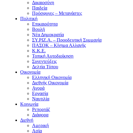
Δικαιοσύνη
Παιδεία
Πρόσφυγες – Μετανάστες
Πολιτική
Επικαιρότητα
Βουλή
Νέα Δημοκρατία
ΣΥ.ΡΙΖ.Α. – Προοδευτική Συμμαχία
ΠΑΣΟΚ – Κίνημα Αλλαγής
Κ.Κ.Ε.
Τοπική Αυτοδιοίκηση
Συνεντεύξεις
Δελτία Τύπου
Οικονομία
Ελληνική Οικονομία
Διεθνής Οικονομία
Αγορά
Εργασία
Ναυτιλία
Κοινωνία
Ρεπορτάζ
Διάφορα
Διεθνή
Αμερική
Ασία