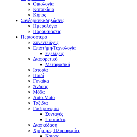
Οικολογία
Κατοικίδια
Κήπος
Συνέδρια/Εκδηλώσεις
Ημερολόγιο
Παρουσιάσεις
Περισσότερα
Συνεντεύξεις
Επιστήμη/Τεχνολογία
Εξελίξεις
Διαφορετικό
Μεταφυσική
Ιστορία
Παιδί
Γυναίκα
Άνδρας
Μόδα
Auto-Moto
Ταξίδια
Γαστρονομία
Συνταγές
Προτάσεις
Διασκέδαση
Χρήσιμες Πληροφορίες
Καιρός