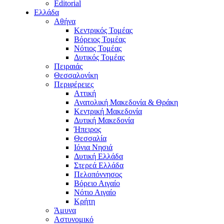
Editorial
Ελλάδα
Αθήνα
Κεντρικός Τομέας
Βόρειος Τομέας
Νότιος Τομέας
Δυτικός Τομέας
Πειραιάς
Θεσσαλονίκη
Περιφέρειες
Αττική
Ανατολική Μακεδονία & Θράκη
Κεντρική Μακεδονία
Δυτική Μακεδονία
Ήπειρος
Θεσσαλία
Ιόνια Νησιά
Δυτική Ελλάδα
Στερεά Ελλάδα
Πελοπόννησος
Βόρειο Αιγαίο
Νότιο Αιγαίο
Κρήτη
Άμυνα
Αστυνομικό