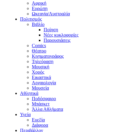
Αφρική
Ευρώπη
Ωκεανία/Αυστραλία
Πολιτισμός
Βιβλίο
Ποίηση
Νέες κυκλοφορίες
Παρουσιάσεις
Comics
Θέατρο
Κινηματογράφος
Τηλεόραση
Μουσική
Χορός
Εικαστικά
Αρχαιολογία
Μουσεία
Αθλητικά
Ποδόσφαιρο
Μπάσκετ
Άλλα Αθλήματα
Υγεία
Ευεξία
Διάφορα
Περιβάλλον