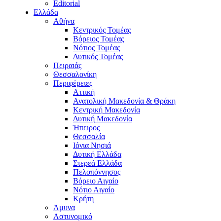
Editorial
Ελλάδα
Αθήνα
Κεντρικός Τομέας
Βόρειος Τομέας
Νότιος Τομέας
Δυτικός Τομέας
Πειραιάς
Θεσσαλονίκη
Περιφέρειες
Αττική
Ανατολική Μακεδονία & Θράκη
Κεντρική Μακεδονία
Δυτική Μακεδονία
Ήπειρος
Θεσσαλία
Ιόνια Νησιά
Δυτική Ελλάδα
Στερεά Ελλάδα
Πελοπόννησος
Βόρειο Αιγαίο
Νότιο Αιγαίο
Κρήτη
Άμυνα
Αστυνομικό