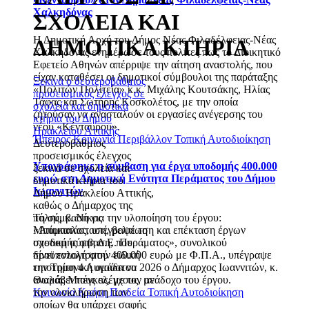
Χαλκηδόνας
ΣΧΟΛΕΙΑ ΚΑΙ
Η Δημοτική Αρχή του Δήμος Νέας Φιλαδέλφειας-Νέας
ΔΗΜΟΤΙΚΑ ΚΤΗΡΙΑ
Χαλκηδόνας ενημέρωσε τους πολίτες πως το Διοικητικό
Εφετείο Αθηνών απέρριψε την αίτηση αναστολής, που
είχαν καταθέσει οι δημοτικοί σύμβουλοι της παράταξης
Ξεκινά ο δευτεροβάθμιος
«Πολιτών Πολιτεία» κ.κ. Μιχάλης Κουτσάκης, Ηλίας
προσεισμικός έλεγχος σε
Τάφας και Σωτήρης Κοσκολέτος, με την οποία
σχολεία και δημοτικά
ζητούσαν να ανασταλούν οι εργασίες ανέγερσης του
κτήρια του Δήμου
νέου «Κένταυρου».
Ηρακλείου Αττικής
Ήπειρος
Κοινωνία
Περιβάλλον
Τοπική Αυτοδιοίκηση
Δευτεροβάθμιος
προσεισμικός έλεγχος
Υπογράφηκε η σύμβαση για έργα υποδομής 400.000
ξεκινά σε σχολεία και
ευρώ στη Δημοτική Ενότητα Περάματος του Δήμου
δημοτικά κτήρια του
Ιωαννιτών
Δήμου Ηρακλείου Αττικής,
καθώς ο Δήμαρχος της
πόλης, κ. Νίκος
Τη σύμβαση για την υλοποίηση του έργου:
Μπάμπαλος, υπέγραψε τη
«Αποκατάσταση, βελτίωση και επέκταση έργων
σχετική σύμβαση, που
υποδομής στη Δ.Ε. Περάματος», συνολικού
δίνει εντολή στην ειδική
προϋπολογισμού 400.000 ευρώ με Φ.Π.Α., υπέγραψε
επιστημονική ομάδα να
την Τρίτη 4 Αυγούστου 2026 ο Δήμαρχος Ιωαννιτών, κ.
αναλάβει τους ελέγχους, με
Θωμάς Μπέγκας, με τον ανάδοχο του έργου.
την ολοκλήρωση των
Κοινωνία
Κρήτη
Παιδεία
Τοπική Αυτοδιοίκηση
οποίων θα υπάρχει σαφής