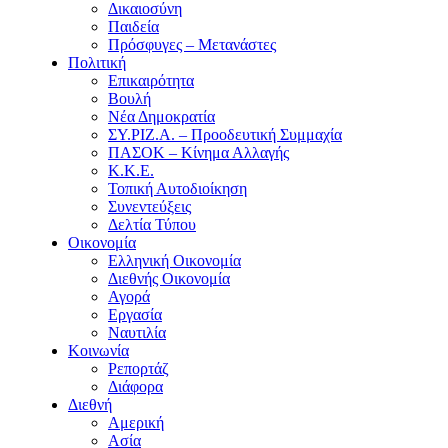
Δικαιοσύνη
Παιδεία
Πρόσφυγες – Μετανάστες
Πολιτική
Επικαιρότητα
Βουλή
Νέα Δημοκρατία
ΣΥ.ΡΙΖ.Α. – Προοδευτική Συμμαχία
ΠΑΣΟΚ – Κίνημα Αλλαγής
Κ.Κ.Ε.
Τοπική Αυτοδιοίκηση
Συνεντεύξεις
Δελτία Τύπου
Οικονομία
Ελληνική Οικονομία
Διεθνής Οικονομία
Αγορά
Εργασία
Ναυτιλία
Κοινωνία
Ρεπορτάζ
Διάφορα
Διεθνή
Αμερική
Ασία