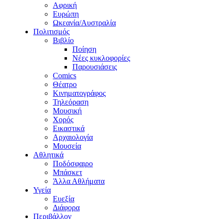
Αφρική
Ευρώπη
Ωκεανία/Αυστραλία
Πολιτισμός
Βιβλίο
Ποίηση
Νέες κυκλοφορίες
Παρουσιάσεις
Comics
Θέατρο
Κινηματογράφος
Τηλεόραση
Μουσική
Χορός
Εικαστικά
Αρχαιολογία
Μουσεία
Αθλητικά
Ποδόσφαιρο
Μπάσκετ
Άλλα Αθλήματα
Υγεία
Ευεξία
Διάφορα
Περιβάλλον