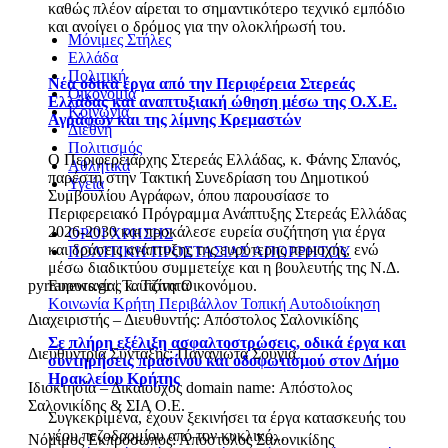
καθώς πλέον αίρεται το σημαντικότερο τεχνικό εμπόδιο
και ανοίγει ο δρόμος για την ολοκλήρωσή του.
Μόνιμες Στήλες
Ελλάδα
Πολιτική
Νέα οδικά έργα από την Περιφέρεια Στερεάς
Οικονομία
Ελλάδας και αναπτυξιακή ώθηση μέσω της Ο.Χ.Ε.
Κοινωνία
Αγράφων και της λίμνης Κρεμαστών
Διεθνή
Πολιτισμός
Ο Περιφερειάρχης Στερεάς Ελλάδας, κ. Φάνης Σπανός,
Αθλητικά
παρέστη στην Τακτική Συνεδρίαση του Δημοτικού
Υγεία
Συμβουλίου Αγράφων, όπου παρουσίασε το
Περιφερειακό Πρόγραμμα Ανάπτυξης Στερεάς Ελλάδας
2026-2030 και προκάλεσε ευρεία συζήτηση για έργα
ΟΡΟΙ ΧΡΗΣΗΣ
και δράσεις ανάπτυξης της ευρύτερης περιοχής, ενώ
ΠΟΛΙΤΙΚΗ ΠΡΟΣΤΑΣΙΑΣ ΑΠΟΡΡΗΤΟΥ
μέσω διαδικτύου συμμετείχε και η βουλευτής της Ν.Δ.
Ευρυτανίας κ. Τζίνα Οικονόμου.
pyrranews.gr | Ταυτότητα
Κοινωνία
Κρήτη
Περιβάλλον
Τοπική Αυτοδιοίκηση
Διαχειριστής – Διευθυντής: Απόστολος Σαλονικίδης
Σε πλήρη εξέλιξη ασφαλτοστρώσεις, οδικά έργα και
Διευθύντρια Σύνταξης: Παναγιώτα Σούγια
συντηρήσεις πρασίνου και οδοφωτισμού στον Δήμο
Ηρακλείου Κρήτης
Ιδιοκτησία – Δικαιούχος domain name: Απόστολος
Σαλονικίδης & ΣΙΑ Ο.Ε.
Συγκεκριμένα, έχουν ξεκινήσει τα έργα κατασκευής του
νέου πεζοδρομίου από τον κυκλικό...
Νόμιμος Εκπρόσωπος: Απόστολος Σαλονικίδης