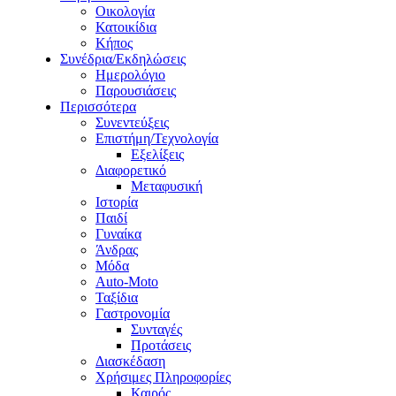
Οικολογία
Κατοικίδια
Κήπος
Συνέδρια/Εκδηλώσεις
Ημερολόγιο
Παρουσιάσεις
Περισσότερα
Συνεντεύξεις
Επιστήμη/Τεχνολογία
Εξελίξεις
Διαφορετικό
Μεταφυσική
Ιστορία
Παιδί
Γυναίκα
Άνδρας
Μόδα
Auto-Moto
Ταξίδια
Γαστρονομία
Συνταγές
Προτάσεις
Διασκέδαση
Χρήσιμες Πληροφορίες
Καιρός