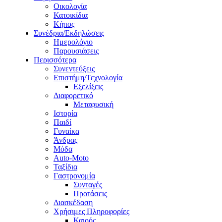
Οικολογία
Κατοικίδια
Κήπος
Συνέδρια/Εκδηλώσεις
Ημερολόγιο
Παρουσιάσεις
Περισσότερα
Συνεντεύξεις
Επιστήμη/Τεχνολογία
Εξελίξεις
Διαφορετικό
Μεταφυσική
Ιστορία
Παιδί
Γυναίκα
Άνδρας
Μόδα
Auto-Moto
Ταξίδια
Γαστρονομία
Συνταγές
Προτάσεις
Διασκέδαση
Χρήσιμες Πληροφορίες
Καιρός