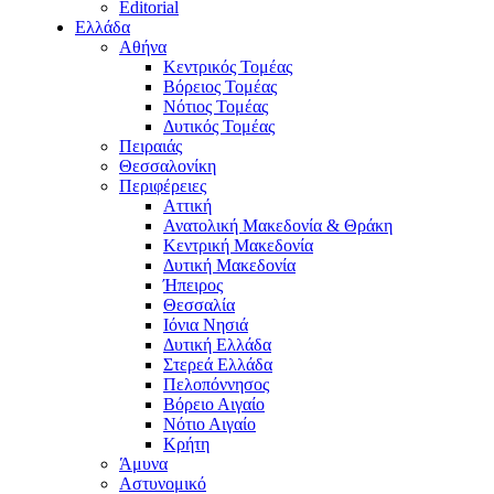
Editorial
Ελλάδα
Αθήνα
Κεντρικός Τομέας
Βόρειος Τομέας
Νότιος Τομέας
Δυτικός Τομέας
Πειραιάς
Θεσσαλονίκη
Περιφέρειες
Αττική
Ανατολική Μακεδονία & Θράκη
Κεντρική Μακεδονία
Δυτική Μακεδονία
Ήπειρος
Θεσσαλία
Ιόνια Νησιά
Δυτική Ελλάδα
Στερεά Ελλάδα
Πελοπόννησος
Βόρειο Αιγαίο
Νότιο Αιγαίο
Κρήτη
Άμυνα
Αστυνομικό