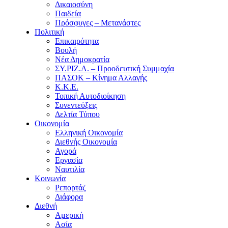
Δικαιοσύνη
Παιδεία
Πρόσφυγες – Μετανάστες
Πολιτική
Επικαιρότητα
Βουλή
Νέα Δημοκρατία
ΣΥ.ΡΙΖ.Α. – Προοδευτική Συμμαχία
ΠΑΣΟΚ – Κίνημα Αλλαγής
Κ.Κ.Ε.
Τοπική Αυτοδιοίκηση
Συνεντεύξεις
Δελτία Τύπου
Οικονομία
Ελληνική Οικονομία
Διεθνής Οικονομία
Αγορά
Εργασία
Ναυτιλία
Κοινωνία
Ρεπορτάζ
Διάφορα
Διεθνή
Αμερική
Ασία