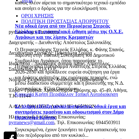
Υγεία
καθώς πλέον αίρεται το σημαντικότερο τεχνικό εμπόδιο
και ανοίγει ο δρόμος για την ολοκλήρωσή του.
ΟΡΟΙ ΧΡΗΣΗΣ
ΠΟΛΙΤΙΚΗ ΠΡΟΣΤΑΣΙΑΣ ΑΠΟΡΡΗΤΟΥ
Νέα οδικά έργα από την Περιφέρεια Στερεάς
Ελλάδας και αναπτυξιακή ώθηση μέσω της Ο.Χ.Ε.
pyrranews.gr | Ταυτότητα
Αγράφων και της λίμνης Κρεμαστών
Διαχειριστής – Διευθυντής: Απόστολος Σαλονικίδης
Ο Περιφερειάρχης Στερεάς Ελλάδας, κ. Φάνης Σπανός,
Διευθύντρια Σύνταξης: Παναγιώτα Σούγια
παρέστη στην Τακτική Συνεδρίαση του Δημοτικού
Συμβουλίου Αγράφων, όπου παρουσίασε το
Ιδιοκτησία – Δικαιούχος domain name: Απόστολος
Περιφερειακό Πρόγραμμα Ανάπτυξης Στερεάς Ελλάδας
Σαλονικίδης & ΣΙΑ Ο.Ε.
2026-2030 και προκάλεσε ευρεία συζήτηση για έργα
και δράσεις ανάπτυξης της ευρύτερης περιοχής, ενώ
Νόμιμος Εκπρόσωπος: Απόστολος Σαλονικίδης
μέσω διαδικτύου συμμετείχε και η βουλευτής της Ν.Δ.
Ευρυτανίας κ. Τζίνα Οικονόμου.
Έδρα – Γραφεία: Χρυσοστόμου Σμύρνης αρ. 45-49, Αθήνα,
Κοινωνία
Κρήτη
Περιβάλλον
Τοπική Αυτοδιοίκηση
Τ.Κ. 11144
Α.Φ.Μ.: 099112637, Δ.Ο.Υ.: ΙΓ΄ ΑΘΗΝΩΝ
Σε πλήρη εξέλιξη ασφαλτοστρώσεις, οδικά έργα και
συντηρήσεις πρασίνου και οδοφωτισμού στον Δήμο
Ηλεκτρονική διεύθυνση Επικοινωνίας:
Ηρακλείου Κρήτης
pyrranews@gmail.com
, Τηλ. Επικοινωνίας: 6944503911
Συγκεκριμένα, έχουν ξεκινήσει τα έργα κατασκευής του
νέου πεζοδρομίου από τον κυκλικό...