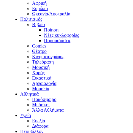
Αφρική
Ευρώπη
Ωκεανία/Αυστραλία
Πολιτισμός
Βιβλίο
Ποίηση
Νέες κυκλοφορίες
Παρουσιάσεις
Comics
Θέατρο
Κινηματογράφος
Τηλεόραση
Μουσική
Χορός
Εικαστικά
Αρχαιολογία
Μουσεία
Αθλητικά
Ποδόσφαιρο
Μπάσκετ
Άλλα Αθλήματα
Υγεία
Ευεξία
Διάφορα
Περιβάλλον