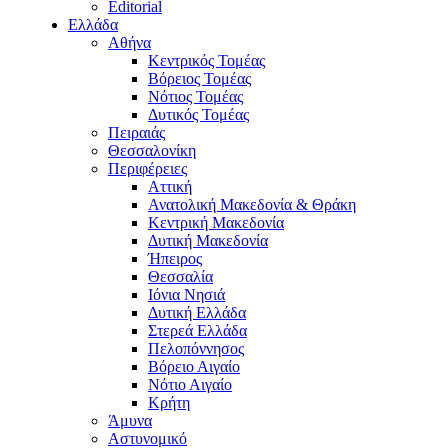
Editorial
Ελλάδα
Αθήνα
Κεντρικός Τομέας
Βόρειος Τομέας
Νότιος Τομέας
Δυτικός Τομέας
Πειραιάς
Θεσσαλονίκη
Περιφέρειες
Αττική
Ανατολική Μακεδονία & Θράκη
Κεντρική Μακεδονία
Δυτική Μακεδονία
Ήπειρος
Θεσσαλία
Ιόνια Νησιά
Δυτική Ελλάδα
Στερεά Ελλάδα
Πελοπόννησος
Βόρειο Αιγαίο
Νότιο Αιγαίο
Κρήτη
Άμυνα
Αστυνομικό