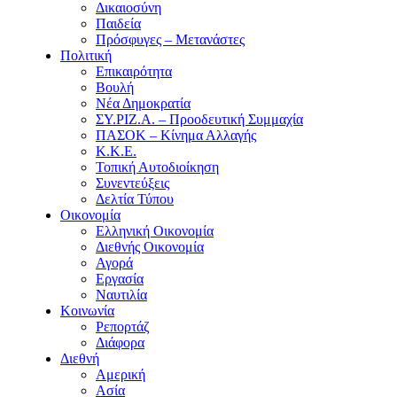
Δικαιοσύνη
Παιδεία
Πρόσφυγες – Μετανάστες
Πολιτική
Επικαιρότητα
Βουλή
Νέα Δημοκρατία
ΣΥ.ΡΙΖ.Α. – Προοδευτική Συμμαχία
ΠΑΣΟΚ – Κίνημα Αλλαγής
Κ.Κ.Ε.
Τοπική Αυτοδιοίκηση
Συνεντεύξεις
Δελτία Τύπου
Οικονομία
Ελληνική Οικονομία
Διεθνής Οικονομία
Αγορά
Εργασία
Ναυτιλία
Κοινωνία
Ρεπορτάζ
Διάφορα
Διεθνή
Αμερική
Ασία