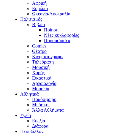
Αφρική
Ευρώπη
Ωκεανία/Αυστραλία
Πολιτισμός
Βιβλίο
Ποίηση
Νέες κυκλοφορίες
Παρουσιάσεις
Comics
Θέατρο
Κινηματογράφος
Τηλεόραση
Μουσική
Χορός
Εικαστικά
Αρχαιολογία
Μουσεία
Αθλητικά
Ποδόσφαιρο
Μπάσκετ
Άλλα Αθλήματα
Υγεία
Ευεξία
Διάφορα
Περιβάλλον