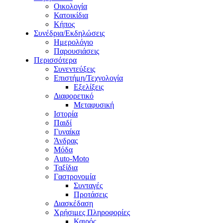
Οικολογία
Κατοικίδια
Κήπος
Συνέδρια/Εκδηλώσεις
Ημερολόγιο
Παρουσιάσεις
Περισσότερα
Συνεντεύξεις
Επιστήμη/Τεχνολογία
Εξελίξεις
Διαφορετικό
Μεταφυσική
Ιστορία
Παιδί
Γυναίκα
Άνδρας
Μόδα
Auto-Moto
Ταξίδια
Γαστρονομία
Συνταγές
Προτάσεις
Διασκέδαση
Χρήσιμες Πληροφορίες
Καιρός