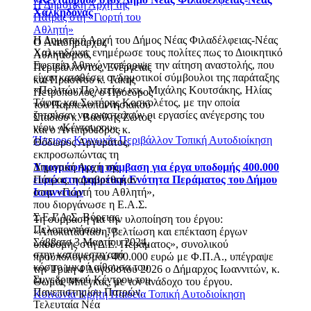
Η Δημοτική Αρχή της
Χαλκηδόνας
Πάτρας στη «Γιορτή του
Αθλητή»
Η Δημοτική Αρχή του Δήμος Νέας Φιλαδέλφειας-Νέας
Ο Αντιδήμαρχος
Χαλκηδόνας ενημέρωσε τους πολίτες πως το Διοικητικό
Αθλητισμού,
Εφετείο Αθηνών απέρριψε την αίτηση αναστολής, που
Περιβάλλοντος, Ενέργειας
είχαν καταθέσει οι δημοτικοί σύμβουλοι της παράταξης
και Πρασίνου κ. Τάκης
«Πολιτών Πολιτεία» κ.κ. Μιχάλης Κουτσάκης, Ηλίας
Πετρόπουλος, ο Πρόεδρος
Τάφας και Σωτήρης Κοσκολέτος, με την οποία
του Παμπελοποννησιακού
ζητούσαν να ανασταλούν οι εργασίες ανέγερσης του
Σταδίου κ. Βασίλης Ζώτος
νέου «Κένταυρου».
και ο Αντιπρόεδρος κ.
Ήπειρος
Κοινωνία
Περιβάλλον
Τοπική Αυτοδιοίκηση
Θόδωρος Αργυράτος,
εκπροσωπώντας τη
Υπογράφηκε η σύμβαση για έργα υποδομής 400.000
Δημοτική Αρχή της
ευρώ στη Δημοτική Ενότητα Περάματος του Δήμου
Πάτρας, παραβρέθηκαν
Ιωαννιτών
στην «Γιορτή του Αθλητή»,
που διοργάνωσε η Ε.Α.Σ.
Σ.Ε.Γ.Α.Σ. Βόρειας
Τη σύμβαση για την υλοποίηση του έργου:
Πελοποννήσου, το
«Αποκατάσταση, βελτίωση και επέκταση έργων
Σάββατο 3 Μαρτίου 2024,
υποδομής στη Δ.Ε. Περάματος», συνολικού
στην κατάμεστη από
προϋπολογισμού 400.000 ευρώ με Φ.Π.Α., υπέγραψε
κόσμο μικρή αίθουσα του
την Τρίτη 4 Αυγούστου 2026 ο Δήμαρχος Ιωαννιτών, κ.
Συνεδριακού Κέντρου του
Θωμάς Μπέγκας, με τον ανάδοχο του έργου.
Πανεπιστημίου Πατρών.
Κοινωνία
Κρήτη
Παιδεία
Τοπική Αυτοδιοίκηση
Τελευταία Νέα