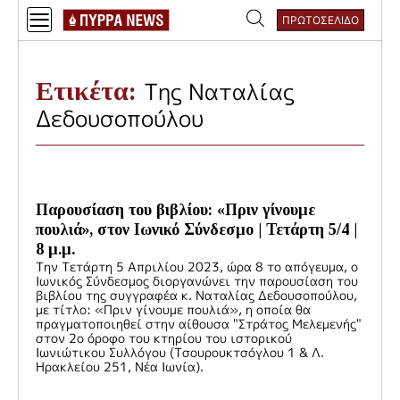
Skip
ΠΡΩΤΟΣΕΛΙΔΟ
to
Αναζήτηση
content
για:
Ετικέτα:
Της Ναταλίας
Δεδουσοπούλου
Παρουσίαση του βιβλίου: «Πριν γίνουμε
πουλιά», στον Ιωνικό Σύνδεσμο | Τετάρτη 5/4 |
8 μ.μ.
Την Τετάρτη 5 Απριλίου 2023, ώρα 8 το απόγευμα, ο
Ιωνικός Σύνδεσμος διοργανώνει την παρουσίαση του
βιβλίου της συγγραφέα κ. Ναταλίας Δεδουσοπούλου,
με τίτλο: «Πριν γίνουμε πουλιά», η οποία θα
πραγματοποιηθεί στην αίθουσα "Στράτος Μελεμενής"
στον 2ο όροφο του κτηρίου του ιστορικού
Ιωνιώτικου Συλλόγου (Τσουρουκτσόγλου 1 & Λ.
Ηρακλείου 251, Νέα Ιωνία).