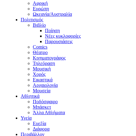
Αφρική
Ευρώπη
Ωκεανία/Αυστραλία
Πολιτισμός
Βιβλίο
Ποίηση
Νέες κυκλοφορίες
Παρουσιάσεις
Comics
Θέατρο
Κινηματογράφος
Τηλεόραση
Μουσική
Χορός
Εικαστικά
Αρχαιολογία
Μουσεία
Αθλητικά
Ποδόσφαιρο
Μπάσκετ
Άλλα Αθλήματα
Υγεία
Ευεξία
Διάφορα
Περιβάλλον