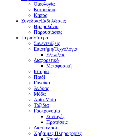
Οικολογία
Κατοικίδια
Κήπος
Συνέδρια/Εκδηλώσεις
Ημερολόγιο
Παρουσιάσεις
Περισσότερα
Συνεντεύξεις
Επιστήμη/Τεχνολογία
Εξελίξεις
Διαφορετικό
Μεταφυσική
Ιστορία
Παιδί
Γυναίκα
Άνδρας
Μόδα
Auto-Moto
Ταξίδια
Γαστρονομία
Συνταγές
Προτάσεις
Διασκέδαση
Χρήσιμες Πληροφορίες
Καιρός