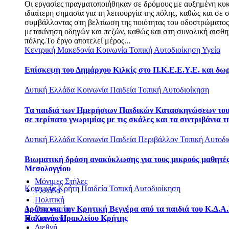
Οι εργασίες πραγματοποιήθηκαν σε δρόμους με αυξημένη κυ
ιδιαίτερη σημασία για τη λειτουργία της πόλης, καθώς και σε σ
συμβάλλοντας στη βελτίωση της ποιότητας του οδοστρώματο
μετακίνηση οδηγών και πεζών, καθώς και στη συνολική αισθη
πόλης.Το έργο αποτελεί μέρος...
Κεντρική Μακεδονία
Κοινωνία
Τοπική Αυτοδιοίκηση
Υγεία
Επίσκεψη του Δημάρχου Κιλκίς στο Π.Κ.Ε.Ε.Υ.Ε. και δω
Δυτική Ελλάδα
Κοινωνία
Παιδεία
Τοπική Αυτοδιοίκηση
Τα παιδιά των Ημερήσιων Παιδικών Κατασκηνώσεων το
σε περίπατο γνωριμίας με τις σκάλες και τα σιντριβάνια τ
Δυτική Ελλάδα
Κοινωνία
Παιδεία
Περιβάλλον
Τοπική Αυτοδι
Βιωματική δράση ανακύκλωσης για τους μικρούς μαθητές
Μεσολογγίου
Μόνιμες Στήλες
Κοινωνία
Κρήτη
Παιδεία
Τοπική Αυτοδιοίκηση
Ελλάδα
Πολιτική
Δράση για την Κρητική Βεγγέρα από τα παιδιά του Κ.Δ.Α.
Οικονομία
Παλιανής Ηρακλείου Κρήτης
Κοινωνία
Διεθνή