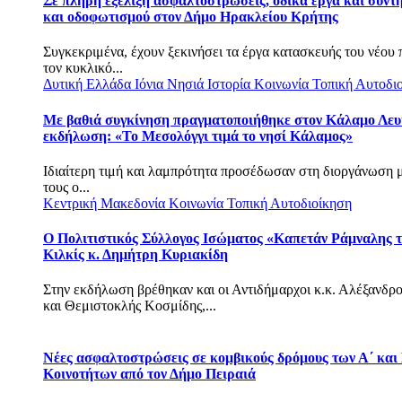
Σε πλήρη εξέλιξη ασφαλτοστρώσεις, οδικά έργα και συντ
και οδοφωτισμού στον Δήμο Ηρακλείου Κρήτης
Συγκεκριμένα, έχουν ξεκινήσει τα έργα κατασκευής του νέου
τον κυκλικό...
Δυτική Ελλάδα
Ιόνια Νησιά
Ιστορία
Κοινωνία
Τοπική Αυτοδι
Με βαθιά συγκίνηση πραγματοποιήθηκε στον Κάλαμο Λευ
εκδήλωση: «Το Μεσολόγγι τιμά το νησί Κάλαμος»
Ιδιαίτερη τιμή και λαμπρότητα προσέδωσαν στη διοργάνωση 
τους ο...
Κεντρική Μακεδονία
Κοινωνία
Τοπική Αυτοδιοίκηση
Ο Πολιτιστικός Σύλλογος Ισώματος «Καπετάν Ράμναλης τ
Κιλκίς κ. Δημήτρη Κυριακίδη
Στην εκδήλωση βρέθηκαν και οι Αντιδήμαρχοι κ.κ. Αλέξανδρ
και Θεμιστοκλής Κοσμίδης,...
Νέες ασφαλτοστρώσεις σε κομβικούς δρόμους των Α΄ και
Κοινοτήτων από τον Δήμο Πειραιά