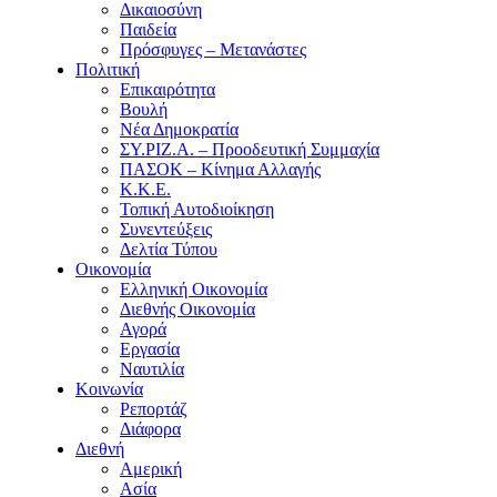
Δικαιοσύνη
Παιδεία
Πρόσφυγες – Μετανάστες
Πολιτική
Επικαιρότητα
Βουλή
Νέα Δημοκρατία
ΣΥ.ΡΙΖ.Α. – Προοδευτική Συμμαχία
ΠΑΣΟΚ – Κίνημα Αλλαγής
Κ.Κ.Ε.
Τοπική Αυτοδιοίκηση
Συνεντεύξεις
Δελτία Τύπου
Οικονομία
Ελληνική Οικονομία
Διεθνής Οικονομία
Αγορά
Εργασία
Ναυτιλία
Κοινωνία
Ρεπορτάζ
Διάφορα
Διεθνή
Αμερική
Ασία