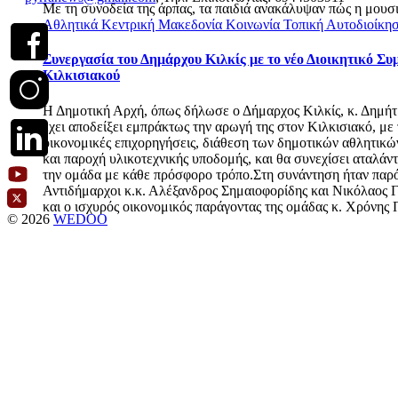
Με τη συνοδεία της άρπας, τα παιδιά ανακάλυψαν πώς η μουσι
Αθλητικά
Κεντρική Μακεδονία
Κοινωνία
Τοπική Αυτοδιοίκη
Συνεργασία του Δημάρχου Κιλκίς με το νέο Διοικητικό Συ
Κιλκισιακού
Η Δημοτική Αρχή, όπως δήλωσε ο Δήμαρχος Κιλκίς, κ. Δημήτ
έχει αποδείξει εμπράκτως την αρωγή της στον Κιλκισιακό, με 
οικονομικές επιχορηγήσεις, διάθεση των δημοτικών αθλητικ
και παροχή υλικοτεχνικής υποδομής, και θα συνεχίσει αταλάν
την ομάδα με κάθε πρόσφορο τρόπο.Στη συνάντηση ήταν παρόν
Αντιδήμαρχοι κ.κ. Αλέξανδρος Σημαιοφορίδης και Νικόλαος 
και ο ισχυρός οικονομικός παράγοντας της ομάδας κ. Χρόνης
© 2026
WEDOO