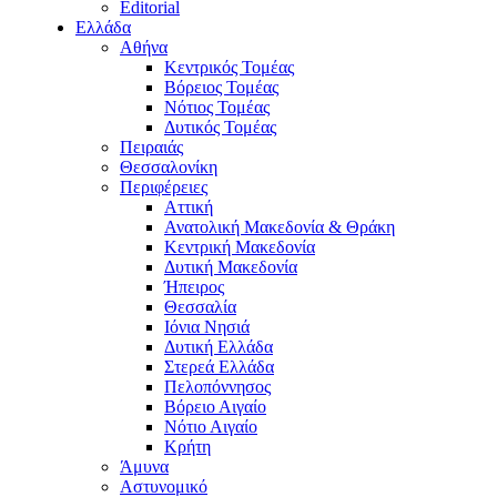
Editorial
Ελλάδα
Αθήνα
Κεντρικός Τομέας
Βόρειος Τομέας
Νότιος Τομέας
Δυτικός Τομέας
Πειραιάς
Θεσσαλονίκη
Περιφέρειες
Αττική
Ανατολική Μακεδονία & Θράκη
Κεντρική Μακεδονία
Δυτική Μακεδονία
Ήπειρος
Θεσσαλία
Ιόνια Νησιά
Δυτική Ελλάδα
Στερεά Ελλάδα
Πελοπόννησος
Βόρειο Αιγαίο
Νότιο Αιγαίο
Κρήτη
Άμυνα
Αστυνομικό