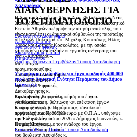
Χαλκηδόνας
ΔΙΑΚΥΒΕΡΝΗΣΗΣ ΓΙΑ
Η Δημοτική Αρχή του Δήμος Νέας Φιλαδέλφειας-Νέας
ΤΟ ΚΤΗΜΑΤΟΛΟΓΙΟ
Χαλκηδόνας ενημέρωσε τους πολίτες πως το Διοικητικό
Εφετείο Αθηνών απέρριψε την αίτηση αναστολής, που
είχαν καταθέσει οι δημοτικοί σύμβουλοι της παράταξης
Σύσκεψη στο Διοικητήριο
«Πολιτών Πολιτεία» κ.κ. Μιχάλης Κουτσάκης, Ηλίας
Λευκάδας υπό τον
Τάφας και Σωτήρης Κοσκολέτος, με την οποία
υφυπουργό Ψηφιακής
ζητούσαν να ανασταλούν οι εργασίες ανέγερσης του
Διακυβέρνησης επί του
νέου «Κένταυρου».
Κτηματολογίου
Ήπειρος
Κοινωνία
Περιβάλλον
Τοπική Αυτοδιοίκηση
Με επιτυχία
πραγματοποιήθηκε
Υπογράφηκε η σύμβαση για έργα υποδομής 400.000
σύσκεψη στο Διοικητήριο
ευρώ στη Δημοτική Ενότητα Περάματος του Δήμου
Λευκάδας υπό τον
Ιωαννιτών
υφυπουργό Ψηφιακής
Διακυβέρνησης κ.
Κωνσταντίνο Κυρανάκη,
Τη σύμβαση για την υλοποίηση του έργου:
για θέματα του
«Αποκατάσταση, βελτίωση και επέκταση έργων
Κτηματολογίου, με τη
υποδομής στη Δ.Ε. Περάματος», συνολικού
συμμετοχή του Προέδρου
προϋπολογισμού 400.000 ευρώ με Φ.Π.Α., υπέγραψε
του Ελληνικού
την Τρίτη 4 Αυγούστου 2026 ο Δήμαρχος Ιωαννιτών, κ.
Κτηματολογίου κ.
Θωμάς Μπέγκας, με τον ανάδοχο του έργου.
Στυλιανού Σακαρέτσιου,
Κοινωνία
Κρήτη
Παιδεία
Τοπική Αυτοδιοίκηση
του βουλευτή Λευκάδας κ.