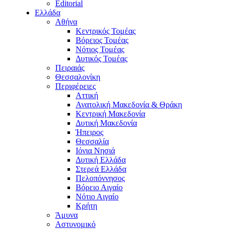
Editorial
Ελλάδα
Αθήνα
Κεντρικός Τομέας
Βόρειος Τομέας
Νότιος Τομέας
Δυτικός Τομέας
Πειραιάς
Θεσσαλονίκη
Περιφέρειες
Αττική
Ανατολική Μακεδονία & Θράκη
Κεντρική Μακεδονία
Δυτική Μακεδονία
Ήπειρος
Θεσσαλία
Ιόνια Νησιά
Δυτική Ελλάδα
Στερεά Ελλάδα
Πελοπόννησος
Βόρειο Αιγαίο
Νότιο Αιγαίο
Κρήτη
Άμυνα
Αστυνομικό