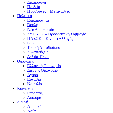
Δικαιοσύνη
Παιδεία
Πρόσφυγες – Μετανάστες
Πολιτική
Επικαιρότητα
Βουλή
Νέα Δημοκρατία
ΣΥ.ΡΙΖ.Α. – Προοδευτική Συμμαχία
ΠΑΣΟΚ – Κίνημα Αλλαγής
Κ.Κ.Ε.
Τοπική Αυτοδιοίκηση
Συνεντεύξεις
Δελτία Τύπου
Οικονομία
Ελληνική Οικονομία
Διεθνής Οικονομία
Αγορά
Εργασία
Ναυτιλία
Κοινωνία
Ρεπορτάζ
Διάφορα
Διεθνή
Αμερική
Ασία