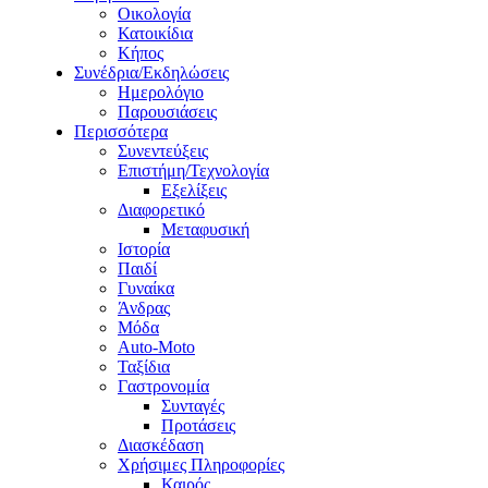
Οικολογία
Κατοικίδια
Κήπος
Συνέδρια/Εκδηλώσεις
Ημερολόγιο
Παρουσιάσεις
Περισσότερα
Συνεντεύξεις
Επιστήμη/Τεχνολογία
Εξελίξεις
Διαφορετικό
Μεταφυσική
Ιστορία
Παιδί
Γυναίκα
Άνδρας
Μόδα
Auto-Moto
Ταξίδια
Γαστρονομία
Συνταγές
Προτάσεις
Διασκέδαση
Χρήσιμες Πληροφορίες
Καιρός