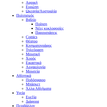
Αφρική
Ευρώπη
Ωκεανία/Αυστραλία
Πολιτισμός
Βιβλίο
Ποίηση
Νέες κυκλοφορίες
Παρουσιάσεις
Comics
Θέατρο
Κινηματογράφος
Τηλεόραση
Μουσική
Χορός
Εικαστικά
Αρχαιολογία
Μουσεία
Αθλητικά
Ποδόσφαιρο
Μπάσκετ
Άλλα Αθλήματα
Υγεία
Ευεξία
Διάφορα
Περιβάλλον