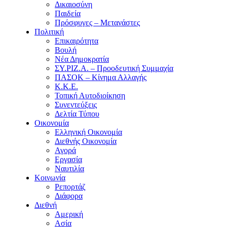
Δικαιοσύνη
Παιδεία
Πρόσφυγες – Μετανάστες
Πολιτική
Επικαιρότητα
Βουλή
Νέα Δημοκρατία
ΣΥ.ΡΙΖ.Α. – Προοδευτική Συμμαχία
ΠΑΣΟΚ – Κίνημα Αλλαγής
Κ.Κ.Ε.
Τοπική Αυτοδιοίκηση
Συνεντεύξεις
Δελτία Τύπου
Οικονομία
Ελληνική Οικονομία
Διεθνής Οικονομία
Αγορά
Εργασία
Ναυτιλία
Κοινωνία
Ρεπορτάζ
Διάφορα
Διεθνή
Αμερική
Ασία