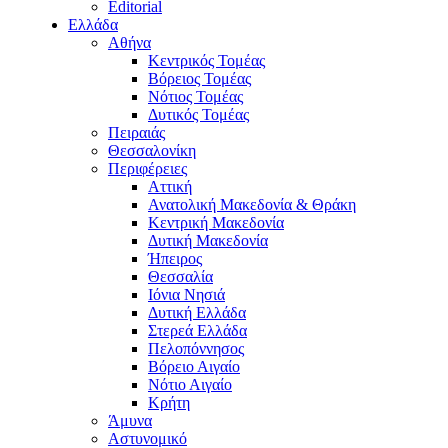
Editorial
Ελλάδα
Αθήνα
Κεντρικός Τομέας
Βόρειος Τομέας
Νότιος Τομέας
Δυτικός Τομέας
Πειραιάς
Θεσσαλονίκη
Περιφέρειες
Αττική
Ανατολική Μακεδονία & Θράκη
Κεντρική Μακεδονία
Δυτική Μακεδονία
Ήπειρος
Θεσσαλία
Ιόνια Νησιά
Δυτική Ελλάδα
Στερεά Ελλάδα
Πελοπόννησος
Βόρειο Αιγαίο
Νότιο Αιγαίο
Κρήτη
Άμυνα
Αστυνομικό