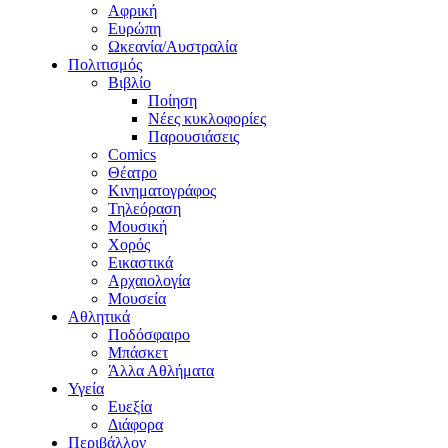
Αφρική
Ευρώπη
Ωκεανία/Αυστραλία
Πολιτισμός
Βιβλίο
Ποίηση
Νέες κυκλοφορίες
Παρουσιάσεις
Comics
Θέατρο
Κινηματογράφος
Τηλεόραση
Μουσική
Χορός
Εικαστικά
Αρχαιολογία
Μουσεία
Αθλητικά
Ποδόσφαιρο
Μπάσκετ
Άλλα Αθλήματα
Υγεία
Ευεξία
Διάφορα
Περιβάλλον