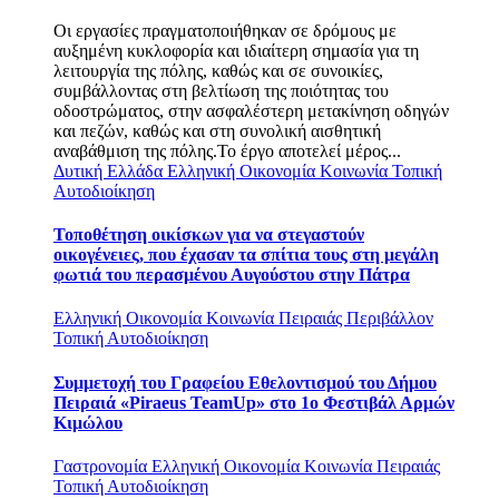
Οι εργασίες πραγματοποιήθηκαν σε δρόμους με
αυξημένη κυκλοφορία και ιδιαίτερη σημασία για τη
λειτουργία της πόλης, καθώς και σε συνοικίες,
συμβάλλοντας στη βελτίωση της ποιότητας του
οδοστρώματος, στην ασφαλέστερη μετακίνηση οδηγών
και πεζών, καθώς και στη συνολική αισθητική
αναβάθμιση της πόλης.Το έργο αποτελεί μέρος...
Δυτική Ελλάδα
Ελληνική Οικονομία
Κοινωνία
Τοπική
Αυτοδιοίκηση
Τοποθέτηση οικίσκων για να στεγαστούν
οικογένειες, που έχασαν τα σπίτια τους στη μεγάλη
φωτιά του περασμένου Αυγούστου στην Πάτρα
Ελληνική Οικονομία
Κοινωνία
Πειραιάς
Περιβάλλον
Τοπική Αυτοδιοίκηση
Συμμετοχή του Γραφείου Εθελοντισμού του Δήμου
Πειραιά «Piraeus TeamUp» στο 1ο Φεστιβάλ Αρμών
Κιμώλου
Γαστρονομία
Ελληνική Οικονομία
Κοινωνία
Πειραιάς
Τοπική Αυτοδιοίκηση