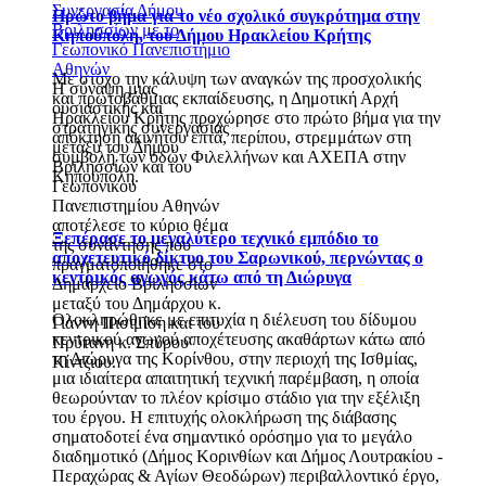
Συνεργασία Δήμου
Πρώτο βήμα για το νέο σχολικό συγκρότημα στην
Βριλησσίων με το
Κηπούπολη, του Δήμου Ηρακλείου Κρήτης
Γεωπονικό Πανεπιστήμιο
Αθηνών
Με στόχο την κάλυψη των αναγκών της προσχολικής
Η σύναψη μιας
και πρωτοβάθμιας εκπαίδευσης, η Δημοτική Αρχή
ουσιαστικής και
Ηρακλείου Κρήτης προχώρησε στο πρώτο βήμα για την
στρατηγικής συνεργασίας
απόκτηση ακινήτου επτά, περίπου, στρεμμάτων στη
μεταξύ του Δήμου
συμβολή των οδών Φιλελλήνων και ΑΧΕΠΑ στην
Βριλησσίων και του
Κηπούπολη.
Γεωπονικού
Πανεπιστημίου Αθηνών
αποτέλεσε το κύριο θέμα
Ξεπέρασε το μεγαλύτερο τεχνικό εμπόδιο το
της συνάντησης που
αποχετευτικό δίκτυο του Σαρωνικού, περνώντας ο
πραγματοποιήθηκε στο
κεντρικός αγωγός κάτω από τη Διώρυγα
Δημαρχείο Βριλησσίων
μεταξύ του Δημάρχου κ.
Ολοκληρώθηκε με επιτυχία η διέλευση του δίδυμου
Γιάννη Πισιμίση και του
κεντρικού αγωγού αποχέτευσης ακαθάρτων κάτω από
Πρύτανη κ. Σπύρου
τη Διώρυγα της Κορίνθου, στην περιοχή της Ισθμίας,
Κίντζιου.
μια ιδιαίτερα απαιτητική τεχνική παρέμβαση, η οποία
θεωρούνταν το πλέον κρίσιμο στάδιο για την εξέλιξη
του έργου. Η επιτυχής ολοκλήρωση της διάβασης
σηματοδοτεί ένα σημαντικό ορόσημο για το μεγάλο
διαδημοτικό (Δήμος Κορινθίων και Δήμος Λουτρακίου -
Περαχώρας & Αγίων Θεοδώρων) περιβαλλοντικό έργο,