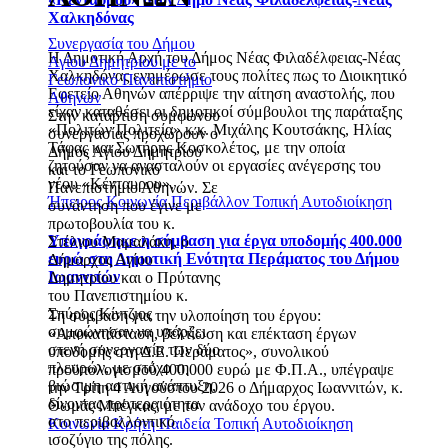
Χαλκηδόνας
Συνεργασία του Δήμου
Η Δημοτική Αρχή του Δήμος Νέας Φιλαδέλφειας-Νέας
Αγίου Δημητρίου με το
Χαλκηδόνας ενημέρωσε τους πολίτες πως το Διοικητικό
Γεωπονικό Πανεπιστήμιο
Εφετείο Αθηνών απέρριψε την αίτηση αναστολής, που
Αθηνών
είχαν καταθέσει οι δημοτικοί σύμβουλοι της παράταξης
Στην κατάρτιση συμφώνου
«Πολιτών Πολιτεία» κ.κ. Μιχάλης Κουτσάκης, Ηλίας
συνεργασίας προχωρούν ο
Τάφας και Σωτήρης Κοσκολέτος, με την οποία
Δήμος Αγίου Δημητρίου
ζητούσαν να ανασταλούν οι εργασίες ανέγερσης του
και το Γεωπονικό
νέου «Κένταυρου».
Πανεπιστήμιο Αθηνών. Σε
Ήπειρος
Κοινωνία
Περιβάλλον
Τοπική Αυτοδιοίκηση
συνάντηση που έγινε με
πρωτοβουλία του κ.
Υπογράφηκε η σύμβαση για έργα υποδομής 400.000
Στέλιου Μαμαλάκη, ο
ευρώ στη Δημοτική Ενότητα Περάματος του Δήμου
Δήμαρχος Αγίου
Ιωαννιτών
Δημητρίου και ο Πρύτανης
του Πανεπιστημίου κ.
Σπύρος Κίντζιος
Τη σύμβαση για την υλοποίηση του έργου:
συμφώνησαν να υπάρξει
«Αποκατάσταση, βελτίωση και επέκταση έργων
στενή συνεργασία των δύο
υποδομής στη Δ.Ε. Περάματος», συνολικού
πλευρών, με στόχο τη
προϋπολογισμού 400.000 ευρώ με Φ.Π.Α., υπέγραψε
βιώσιμη αστική ανάπτυξη,
την Τρίτη 4 Αυγούστου 2026 ο Δήμαρχος Ιωαννιτών, κ.
δίνοντας προτεραιότητα
Θωμάς Μπέγκας, με τον ανάδοχο του έργου.
στο περιβαλλοντικό
Κοινωνία
Κρήτη
Παιδεία
Τοπική Αυτοδιοίκηση
ισοζύγιο της πόλης.