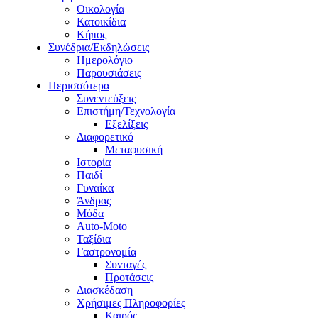
Οικολογία
Κατοικίδια
Κήπος
Συνέδρια/Εκδηλώσεις
Ημερολόγιο
Παρουσιάσεις
Περισσότερα
Συνεντεύξεις
Επιστήμη/Τεχνολογία
Εξελίξεις
Διαφορετικό
Μεταφυσική
Ιστορία
Παιδί
Γυναίκα
Άνδρας
Μόδα
Auto-Moto
Ταξίδια
Γαστρονομία
Συνταγές
Προτάσεις
Διασκέδαση
Χρήσιμες Πληροφορίες
Καιρός