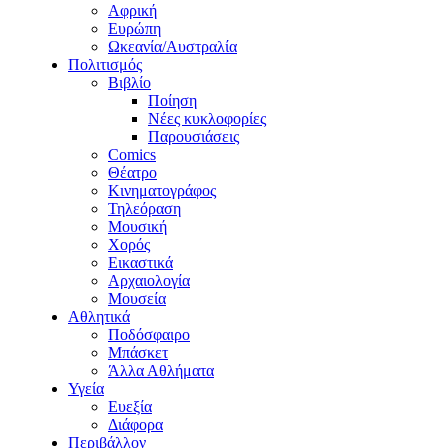
Αφρική
Ευρώπη
Ωκεανία/Αυστραλία
Πολιτισμός
Βιβλίο
Ποίηση
Νέες κυκλοφορίες
Παρουσιάσεις
Comics
Θέατρο
Κινηματογράφος
Τηλεόραση
Μουσική
Χορός
Εικαστικά
Αρχαιολογία
Μουσεία
Αθλητικά
Ποδόσφαιρο
Μπάσκετ
Άλλα Αθλήματα
Υγεία
Ευεξία
Διάφορα
Περιβάλλον