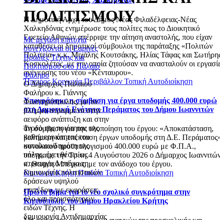
ΠΟΛΙΤΙΣΜΟΙΥ
Η Δημοτική Αρχή του Δήμος Νέας Φιλαδέλφειας-Νέας
Χαλκηδόνας ενημέρωσε τους πολίτες πως το Διοικητικό
Εφετείο Αθηνών απέρριψε την αίτηση αναστολής, που είχαν
Με μεγάλη επιτυχία
καταθέσει οι δημοτικοί σύμβουλοι της παράταξης «Πολιτών
συνεχίζονται οι Εαρινές
Πολιτεία» κ.κ. Μιχάλης Κουτσάκης, Ηλίας Τάφας και Σωτήρη
Βραδιές Τέχνης και
Κοσκολέτος, με την οποία ζητούσαν να ανασταλούν οι εργασί
Πολιτισμού στο Παλαιό
ανέγερσης του νέου «Κένταυρου».
Φάληρο
Ήπειρος
Κοινωνία
Περιβάλλον
Τοπική Αυτοδιοίκηση
Ο Δήμαρχος Παλαιού
Φαλήρου κ. Γιάννης
Υπογράφηκε η σύμβαση για έργα υποδομής 400.000 ευρώ
Φωστηρόπουλος, με το
στη Δημοτική Ενότητα Περάματος του Δήμου Ιωαννιτών
βλέμμα στραμμένο στην
αειφόρο ανάπτυξη και στην
άνοδο της ποιότητας της
Τη σύμβαση για την υλοποίηση του έργου: «Αποκατάσταση,
καθημερινότητας του
βελτίωση και επέκταση έργων υποδομής στη Δ.Ε. Περάματος»
κατοίκου/δημότη της
συνολικού προϋπολογισμού 400.000 ευρώ με Φ.Π.Α.,
πόλης, έχει θέσει ως
υπέγραψε την Τρίτη 4 Αυγούστου 2026 ο Δήμαρχος Ιωαννιτών
στρατηγικό στόχο τη
κ. Θωμάς Μπέγκας, με τον ανάδοχο του έργου.
δημιουργία πολιτιστικών
Κοινωνία
Κρήτη
Παιδεία
Τοπική Αυτοδιοίκηση
δράσεων υψηλού
επιπέδου, με εκφράσεις
Πρώτο βήμα για το νέο σχολικό συγκρότημα στην
όλο και περισσότερων
Κηπούπολη, του Δήμου Ηρακλείου Κρήτης
ειδών Τέχνης. Η
δημιουργία Αντιδημαρχίας