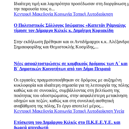
Ιδιαίτερη τιμή και λαμπρότητα προσέδωσαν στη διοργάνωση 
την παρουσία τους ο...
Κεντρική Μακεδονία
Κοινωνία
Τοπική Αυτοδιοίκηση
Ο Πολιτιστικός Σύλλογος Ισώματος «Καπετάν Ράμναλης
τίμησε τον Δήμαρχο Κιλκίς κ. Δημήτρη Κυριακίδη
Στην εκδήλωση βρέθηκαν και οι Αντιδήμαρχοι κ.κ. Αλέξανδρο
Σημαιοφορίδης και Θεμιστοκλής Κοσμίδης,...
Νέες ασφαλτοστρώσεις σε κομβικούς δρόμους των Α΄ και
Β΄ Δημοτικών Κοινοτήτων από τον Δήμο Πειραιά
Οι εργασίες πραγματοποιήθηκαν σε δρόμους με αυξημένη
κυκλοφορία και ιδιαίτερη σημασία για τη λειτουργία της πόλης
καθώς και σε συνοικίες, συμβάλλοντας στη βελτίωση της
ποιότητας του οδοστρώματος, στην ασφαλέστερη μετακίνηση
οδηγών και πεζών, καθώς και στη συνολική αισθητική
αναβάθμιση της πόλης.Το έργο αποτελεί μέρος...
Κεντρική Μακεδονία
Κοινωνία
Τοπική Αυτοδιοίκηση
Υγεία
Επίσκεψη του Δημάρχου Κιλκίς στο Π.Κ.Ε.Ε.Υ.Ε. και
δωρεά απινιδωτή