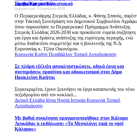
Συμβούλιο του Κιλκισιακού
λίμνης Κρεμαστών
Δημοσιεύτηκε: 6 Αυγούστου 2026
Ο Περιφερειάρχης Στερεάς Ελλάδας, κ. Φάνης Σπανός, παρέσ
στην Τακτική Συνεδρίαση του Δημοτικού Συμβουλίου Αγράφω
όπου παρουσίασε το Περιφερειακό Πρόγραμμα Ανάπτυξης
Στερεάς Ελλάδας 2026-2030 και προκάλεσε ευρεία συζήτηση
για έργα και δράσεις ανάπτυξης της ευρύτερης περιοχής, ενώ
μέσω διαδικτύου συμμετείχε και η βουλευτής της Ν.Δ.
Ευρυτανίας κ. Τζίνα Οικονόμου.
Κοινωνία
Κρήτη
Περιβάλλον
Τοπική Αυτοδιοίκηση
Σε πλήρη εξέλιξη ασφαλτοστρώσεις, οδικά έργα και
συντηρήσεις πρασίνου και οδοφωτισμού στον Δήμο
Ηρακλείου Κρήτης
Συγκεκριμένα, έχουν ξεκινήσει τα έργα κατασκευής του νέου
πεζοδρομίου από τον κυκλικό...
Δυτική Ελλάδα
Ιόνια Νησιά
Ιστορία
Κοινωνία
Τοπική
Αυτοδιοίκηση
Με βαθιά συγκίνηση πραγματοποιήθηκε στον Κάλαμο
Λευκάδας η εκδήλωση: «Το Μεσολόγγι τιμά το νησί
Κάλαμος»