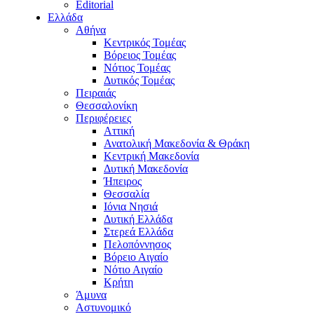
Editorial
Ελλάδα
Αθήνα
Κεντρικός Τομέας
Βόρειος Τομέας
Νότιος Τομέας
Δυτικός Τομέας
Πειραιάς
Θεσσαλονίκη
Περιφέρειες
Αττική
Ανατολική Μακεδονία & Θράκη
Κεντρική Μακεδονία
Δυτική Μακεδονία
Ήπειρος
Θεσσαλία
Ιόνια Νησιά
Δυτική Ελλάδα
Στερεά Ελλάδα
Πελοπόννησος
Βόρειο Αιγαίο
Νότιο Αιγαίο
Κρήτη
Άμυνα
Αστυνομικό