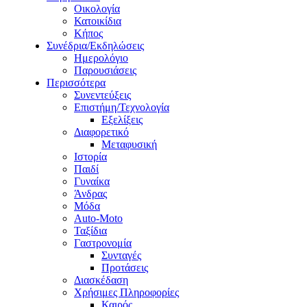
Οικολογία
Κατοικίδια
Κήπος
Συνέδρια/Εκδηλώσεις
Ημερολόγιο
Παρουσιάσεις
Περισσότερα
Συνεντεύξεις
Επιστήμη/Τεχνολογία
Εξελίξεις
Διαφορετικό
Μεταφυσική
Ιστορία
Παιδί
Γυναίκα
Άνδρας
Μόδα
Auto-Moto
Ταξίδια
Γαστρονομία
Συνταγές
Προτάσεις
Διασκέδαση
Χρήσιμες Πληροφορίες
Καιρός