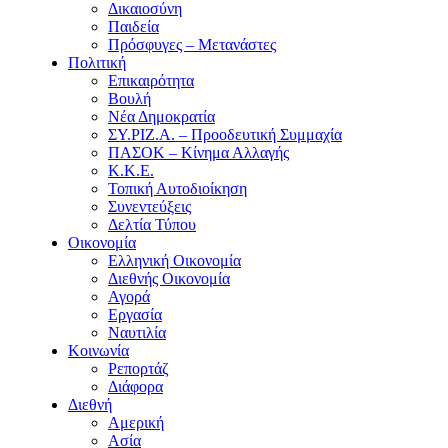
Δικαιοσύνη
Παιδεία
Πρόσφυγες – Μετανάστες
Πολιτική
Επικαιρότητα
Βουλή
Νέα Δημοκρατία
ΣΥ.ΡΙΖ.Α. – Προοδευτική Συμμαχία
ΠΑΣΟΚ – Κίνημα Αλλαγής
Κ.Κ.Ε.
Τοπική Αυτοδιοίκηση
Συνεντεύξεις
Δελτία Τύπου
Οικονομία
Ελληνική Οικονομία
Διεθνής Οικονομία
Αγορά
Εργασία
Ναυτιλία
Κοινωνία
Ρεπορτάζ
Διάφορα
Διεθνή
Αμερική
Ασία