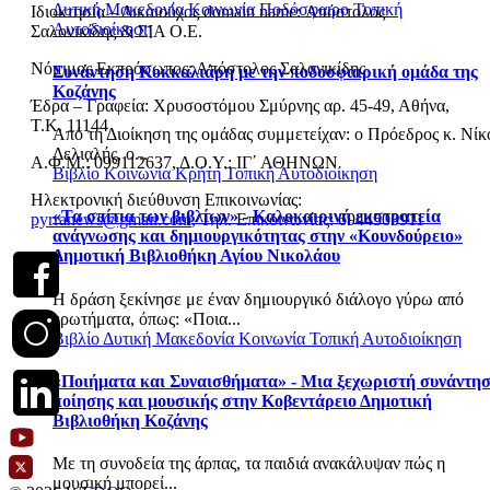
Δυτική Μακεδονία
Κοινωνία
Ποδόσφαιρο
Τοπική
Ιδιοκτησία – Δικαιούχος domain name: Απόστολος
Αυτοδιοίκηση
Σαλονικίδης & ΣΙΑ Ο.Ε.
Νόμιμος Εκπρόσωπος: Απόστολος Σαλονικίδης
Συνάντηση Κοκκαλιάρη με την ποδοσφαιρική ομάδα της
Κοζάνης
Έδρα – Γραφεία: Χρυσοστόμου Σμύρνης αρ. 45-49, Αθήνα,
Τ.Κ. 11144
Από τη Διοίκηση της ομάδας συμμετείχαν: o Πρόεδρος κ. Νίκ
Δελιαλής, ο...
Α.Φ.Μ.: 099112637, Δ.Ο.Υ.: ΙΓ΄ ΑΘΗΝΩΝ
Βιβλίο
Κοινωνία
Κρήτη
Τοπική Αυτοδιοίκηση
Ηλεκτρονική διεύθυνση Επικοινωνίας:
«Τα σπίτια των βιβλίων» - Καλοκαιρινή εκστρατεία
pyrranews@gmail.com
, Τηλ. Επικοινωνίας: 6944503911
ανάγνωσης και δημιουργικότητας στην «Κουνδούρειο»
Δημοτική Βιβλιοθήκη Αγίου Νικολάου
Η δράση ξεκίνησε με έναν δημιουργικό διάλογο γύρω από
ερωτήματα, όπως: «Ποια...
Βιβλίο
Δυτική Μακεδονία
Κοινωνία
Τοπική Αυτοδιοίκηση
«Ποιήματα και Συναισθήματα» - Μια ξεχωριστή συνάντη
ποίησης και μουσικής στην Κοβεντάρειο Δημοτική
Βιβλιοθήκη Κοζάνης
Με τη συνοδεία της άρπας, τα παιδιά ανακάλυψαν πώς η
μουσική μπορεί...