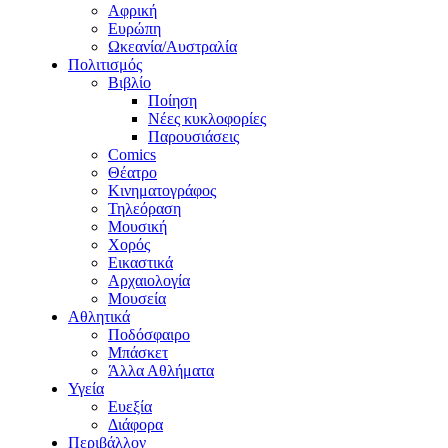
Αφρική
Ευρώπη
Ωκεανία/Αυστραλία
Πολιτισμός
Βιβλίο
Ποίηση
Νέες κυκλοφορίες
Παρουσιάσεις
Comics
Θέατρο
Κινηματογράφος
Τηλεόραση
Μουσική
Χορός
Εικαστικά
Αρχαιολογία
Μουσεία
Αθλητικά
Ποδόσφαιρο
Μπάσκετ
Άλλα Αθλήματα
Υγεία
Ευεξία
Διάφορα
Περιβάλλον