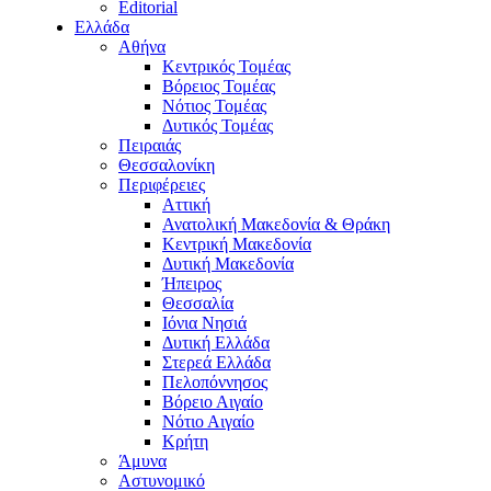
Editorial
Ελλάδα
Αθήνα
Κεντρικός Τομέας
Βόρειος Τομέας
Νότιος Τομέας
Δυτικός Τομέας
Πειραιάς
Θεσσαλονίκη
Περιφέρειες
Αττική
Ανατολική Μακεδονία & Θράκη
Κεντρική Μακεδονία
Δυτική Μακεδονία
Ήπειρος
Θεσσαλία
Ιόνια Νησιά
Δυτική Ελλάδα
Στερεά Ελλάδα
Πελοπόννησος
Βόρειο Αιγαίο
Νότιο Αιγαίο
Κρήτη
Άμυνα
Αστυνομικό