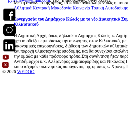
pyrranews@gmail.com
, Τηλ. Επικοινωνίας: 6944503911
Με τη συνοδεία της άρπας, τα παιδιά ανακάλυψαν πώς η μουσι
Αθλητικά
Κεντρική Μακεδονία
Κοινωνία
Τοπική Αυτοδιοίκη
Συνεργασία του Δημάρχου Κιλκίς με το νέο Διοικητικό Συ
Κιλκισιακού
Η Δημοτική Αρχή, όπως δήλωσε ο Δήμαρχος Κιλκίς, κ. Δημήτ
έχει αποδείξει εμπράκτως την αρωγή της στον Κιλκισιακό, με 
οικονομικές επιχορηγήσεις, διάθεση των δημοτικών αθλητικ
και παροχή υλικοτεχνικής υποδομής, και θα συνεχίσει αταλάν
την ομάδα με κάθε πρόσφορο τρόπο.Στη συνάντηση ήταν παρόν
Αντιδήμαρχοι κ.κ. Αλέξανδρος Σημαιοφορίδης και Νικόλαος 
και ο ισχυρός οικονομικός παράγοντας της ομάδας κ. Χρόνης
© 2026
WEDOO