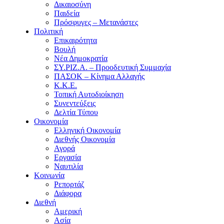
Δικαιοσύνη
Παιδεία
Πρόσφυγες – Μετανάστες
Πολιτική
Επικαιρότητα
Βουλή
Νέα Δημοκρατία
ΣΥ.ΡΙΖ.Α. – Προοδευτική Συμμαχία
ΠΑΣΟΚ – Κίνημα Αλλαγής
Κ.Κ.Ε.
Τοπική Αυτοδιοίκηση
Συνεντεύξεις
Δελτία Τύπου
Οικονομία
Ελληνική Οικονομία
Διεθνής Οικονομία
Αγορά
Εργασία
Ναυτιλία
Κοινωνία
Ρεπορτάζ
Διάφορα
Διεθνή
Αμερική
Ασία