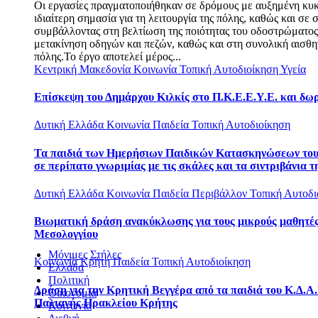
Οι εργασίες πραγματοποιήθηκαν σε δρόμους με αυξημένη κυ
ιδιαίτερη σημασία για τη λειτουργία της πόλης, καθώς και σε σ
συμβάλλοντας στη βελτίωση της ποιότητας του οδοστρώματο
μετακίνηση οδηγών και πεζών, καθώς και στη συνολική αισθη
πόλης.Το έργο αποτελεί μέρος...
Κεντρική Μακεδονία
Κοινωνία
Τοπική Αυτοδιοίκηση
Υγεία
Επίσκεψη του Δημάρχου Κιλκίς στο Π.Κ.Ε.Ε.Υ.Ε. και δω
Δυτική Ελλάδα
Κοινωνία
Παιδεία
Τοπική Αυτοδιοίκηση
Τα παιδιά των Ημερήσιων Παιδικών Κατασκηνώσεων το
σε περίπατο γνωριμίας με τις σκάλες και τα σιντριβάνια τ
Δυτική Ελλάδα
Κοινωνία
Παιδεία
Περιβάλλον
Τοπική Αυτοδι
Βιωματική δράση ανακύκλωσης για τους μικρούς μαθητές
Μεσολογγίου
Μόνιμες Στήλες
Κοινωνία
Κρήτη
Παιδεία
Τοπική Αυτοδιοίκηση
Ελλάδα
Πολιτική
Δράση για την Κρητική Βεγγέρα από τα παιδιά του Κ.Δ.Α.
Οικονομία
Παλιανής Ηρακλείου Κρήτης
Κοινωνία