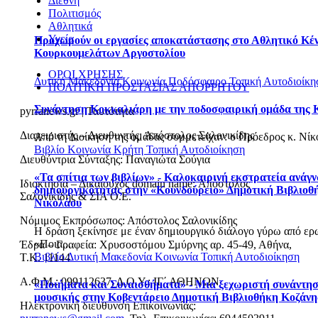
Διεθνή
Πολιτισμός
Αθλητικά
Υγεία
Προχωρούν οι εργασίες αποκατάστασης στο Αθλητικό Κέ
Κουρκουμελάτων Αργοστολίου
ΟΡΟΙ ΧΡΗΣΗΣ
Δυτική Μακεδονία
Κοινωνία
Ποδόσφαιρο
Τοπική Αυτοδιοίκη
ΠΟΛΙΤΙΚΗ ΠΡΟΣΤΑΣΙΑΣ ΑΠΟΡΡΗΤΟΥ
Συνάντηση Κοκκαλιάρη με την ποδοσφαιρική ομάδα της 
pyrranews.gr | Ταυτότητα
Διαχειριστής – Διευθυντής: Απόστολος Σαλονικίδης
Από τη Διοίκηση της ομάδας συμμετείχαν: o Πρόεδρος κ. Νίκος
Βιβλίο
Κοινωνία
Κρήτη
Τοπική Αυτοδιοίκηση
Διευθύντρια Σύνταξης: Παναγιώτα Σούγια
«Τα σπίτια των βιβλίων» - Καλοκαιρινή εκστρατεία ανάγ
Ιδιοκτησία – Δικαιούχος domain name: Απόστολος
δημιουργικότητας στην «Κουνδούρειο» Δημοτική Βιβλιοθ
Σαλονικίδης & ΣΙΑ Ο.Ε.
Νικολάου
Νόμιμος Εκπρόσωπος: Απόστολος Σαλονικίδης
Η δράση ξεκίνησε με έναν δημιουργικό διάλογο γύρω από ερ
«Ποια...
Έδρα – Γραφεία: Χρυσοστόμου Σμύρνης αρ. 45-49, Αθήνα,
Βιβλίο
Δυτική Μακεδονία
Κοινωνία
Τοπική Αυτοδιοίκηση
Τ.Κ. 11144
Α.Φ.Μ.: 099112637, Δ.Ο.Υ.: ΙΓ΄ ΑΘΗΝΩΝ
«Ποιήματα και Συναισθήματα» - Μια ξεχωριστή συνάντησ
μουσικής στην Κοβεντάρειο Δημοτική Βιβλιοθήκη Κοζάνη
Ηλεκτρονική διεύθυνση Επικοινωνίας: