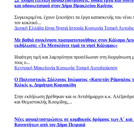
Σε πλήρη εξέλιξη ασφαλτοστρώσεις, οδικά έργα και συντ
και οδοφωτισμού στον Δήμο Ηρακλείου Κρήτης
Συγκεκριμένα, έχουν ξεκινήσει τα έργα κατασκευής του νέου
τον κυκλικό...
Δυτική Ελλάδα
Ιόνια Νησιά
Ιστορία
Κοινωνία
Τοπική Αυτοδι
Με βαθιά συγκίνηση πραγματοποιήθηκε στον Κάλαμο Λευ
εκδήλωση: «Το Μεσολόγγι τιμά το νησί Κάλαμος»
Ιδιαίτερη τιμή και λαμπρότητα προσέδωσαν στη διοργάνωση 
τους ο...
Κεντρική Μακεδονία
Κοινωνία
Τοπική Αυτοδιοίκηση
Ο Πολιτιστικός Σύλλογος Ισώματος «Καπετάν Ράμναλης τ
Κιλκίς κ. Δημήτρη Κυριακίδη
Στην εκδήλωση βρέθηκαν και οι Αντιδήμαρχοι κ.κ. Αλέξανδρ
και Θεμιστοκλής Κοσμίδης,...
Νέες ασφαλτοστρώσεις σε κομβικούς δρόμους των Α΄ και
Κοινοτήτων από τον Δήμο Πειραιά