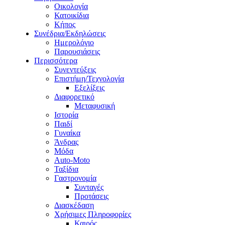
Οικολογία
Κατοικίδια
Κήπος
Συνέδρια/Εκδηλώσεις
Ημερολόγιο
Παρουσιάσεις
Περισσότερα
Συνεντεύξεις
Επιστήμη/Τεχνολογία
Εξελίξεις
Διαφορετικό
Μεταφυσική
Ιστορία
Παιδί
Γυναίκα
Άνδρας
Μόδα
Auto-Moto
Ταξίδια
Γαστρονομία
Συνταγές
Προτάσεις
Διασκέδαση
Χρήσιμες Πληροφορίες
Καιρός