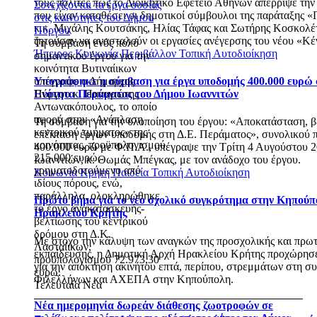
τους πολίτες πως το Διοικητικό Εφετείο Αθηνών απέρριψε την
Συνεχίζονται τα έργα ουσίας
που είχαν καταθέσει οι δημοτικοί σύμβουλοι της παράταξης 
στις κοινότητες του Δήμου
κ.κ. Μιχάλης Κουτσάκης, Ηλίας Τάφας και Σωτήρης Κοσκολέτ
Πύργου
ζητούσαν να ανασταλούν οι εργασίες ανέγερσης του νέου «Κέ
Τη σύμβαση ενός πολύ
Ήπειρος
Κοινωνία
Περιβάλλον
Τοπική Αυτοδιοίκηση
σημαντικού έργου για την
κοινότητα Βυτιναίικων
Υπογράφηκε η σύμβαση για έργα υποδομής 400.000 ευρώ 
υπέγραψε ο Δήμαρχος
Ενότητα Περάματος του Δήμου Ιωαννιτών
Πύργου κ. Παναγιώτης
Αντωνακόπουλος, το οποίο
αφορά στην «Ανάπλαση
Τη σύμβαση για την υλοποίηση του έργου: «Αποκατάσταση, β
κεντρικού τμήματος» της
επέκταση έργων υποδομής στη Δ.Ε. Περάματος», συνολικού
κοινότητας, προϋπολογισμού
400.000 ευρώ με Φ.Π.Α., υπέγραψε την Τρίτη 4 Αυγούστου 
215.000 ευρώ,
Ιωαννιτών, κ. Θωμάς Μπέγκας, με τον ανάδοχο του έργου.
χρηματοδοτούμενο από
Κοινωνία
Κρήτη
Παιδεία
Τοπική Αυτοδιοίκηση
ιδίους πόρους, ενώ,
παράλληλα, ολοκληρώθηκε
Πρώτο βήμα για το νέο σχολικό συγκρότημα στην Κηπούπ
το έργο ανακατασκευής-
Ηρακλείου Κρήτης
βελτίωσης του κεντρικού
δρόμου στη Δ.Κ.
Με στόχο την κάλυψη των αναγκών της προσχολικής και πρω
Λασταίικων,
εκπαίδευσης, η Δημοτική Αρχή Ηρακλείου Κρήτης προχώρησ
προϋπολογισμού 72.973,30
για την απόκτηση ακινήτου επτά, περίπου, στρεμμάτων στη 
ευρώ.
Φιλελλήνων και ΑΧΕΠΑ στην Κηπούπολη.
Τελευταία Νέα
Νέα ημερομηνία δωρεάν διάθεσης ζωοτροφών σε