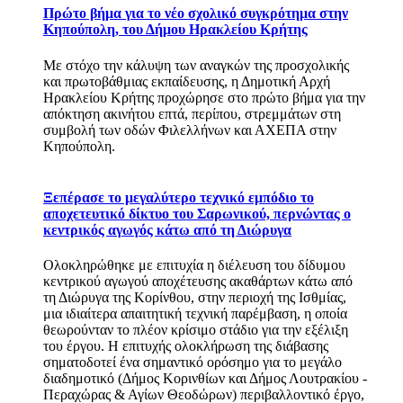
Πρώτο βήμα για το νέο σχολικό συγκρότημα στην
Κηπούπολη, του Δήμου Ηρακλείου Κρήτης
Με στόχο την κάλυψη των αναγκών της προσχολικής
και πρωτοβάθμιας εκπαίδευσης, η Δημοτική Αρχή
Ηρακλείου Κρήτης προχώρησε στο πρώτο βήμα για την
απόκτηση ακινήτου επτά, περίπου, στρεμμάτων στη
συμβολή των οδών Φιλελλήνων και ΑΧΕΠΑ στην
Κηπούπολη.
Ξεπέρασε το μεγαλύτερο τεχνικό εμπόδιο το
αποχετευτικό δίκτυο του Σαρωνικού, περνώντας ο
κεντρικός αγωγός κάτω από τη Διώρυγα
Ολοκληρώθηκε με επιτυχία η διέλευση του δίδυμου
κεντρικού αγωγού αποχέτευσης ακαθάρτων κάτω από
τη Διώρυγα της Κορίνθου, στην περιοχή της Ισθμίας,
μια ιδιαίτερα απαιτητική τεχνική παρέμβαση, η οποία
θεωρούνταν το πλέον κρίσιμο στάδιο για την εξέλιξη
του έργου. Η επιτυχής ολοκλήρωση της διάβασης
σηματοδοτεί ένα σημαντικό ορόσημο για το μεγάλο
διαδημοτικό (Δήμος Κορινθίων και Δήμος Λουτρακίου -
Περαχώρας & Αγίων Θεοδώρων) περιβαλλοντικό έργο,