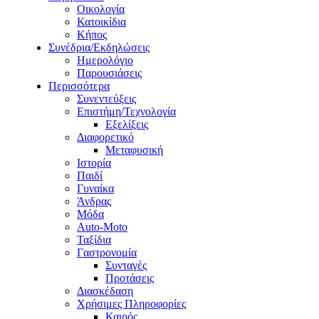
Οικολογία
Κατοικίδια
Κήπος
Συνέδρια/Εκδηλώσεις
Ημερολόγιο
Παρουσιάσεις
Περισσότερα
Συνεντεύξεις
Επιστήμη/Τεχνολογία
Εξελίξεις
Διαφορετικό
Μεταφυσική
Ιστορία
Παιδί
Γυναίκα
Άνδρας
Μόδα
Auto-Moto
Ταξίδια
Γαστρονομία
Συνταγές
Προτάσεις
Διασκέδαση
Χρήσιμες Πληροφορίες
Καιρός