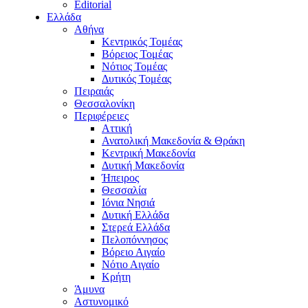
Editorial
Ελλάδα
Αθήνα
Κεντρικός Τομέας
Βόρειος Τομέας
Νότιος Τομέας
Δυτικός Τομέας
Πειραιάς
Θεσσαλονίκη
Περιφέρειες
Αττική
Ανατολική Μακεδονία & Θράκη
Κεντρική Μακεδονία
Δυτική Μακεδονία
Ήπειρος
Θεσσαλία
Ιόνια Νησιά
Δυτική Ελλάδα
Στερεά Ελλάδα
Πελοπόννησος
Βόρειο Αιγαίο
Νότιο Αιγαίο
Κρήτη
Άμυνα
Αστυνομικό