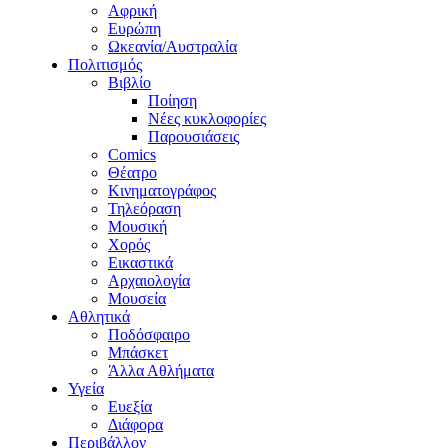
Αφρική
Ευρώπη
Ωκεανία/Αυστραλία
Πολιτισμός
Βιβλίο
Ποίηση
Νέες κυκλοφορίες
Παρουσιάσεις
Comics
Θέατρο
Κινηματογράφος
Τηλεόραση
Μουσική
Χορός
Εικαστικά
Αρχαιολογία
Μουσεία
Αθλητικά
Ποδόσφαιρο
Μπάσκετ
Άλλα Αθλήματα
Υγεία
Ευεξία
Διάφορα
Περιβάλλον