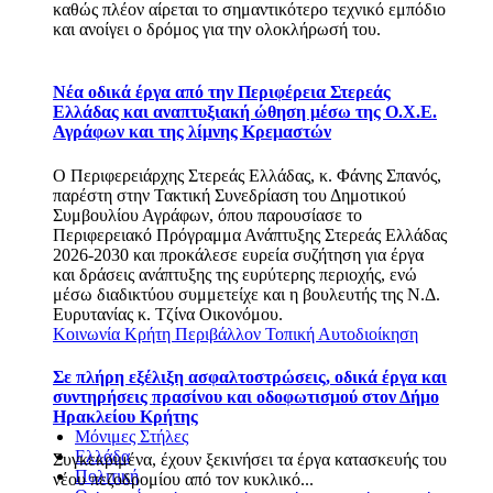
καθώς πλέον αίρεται το σημαντικότερο τεχνικό εμπόδιο
και ανοίγει ο δρόμος για την ολοκλήρωσή του.
Νέα οδικά έργα από την Περιφέρεια Στερεάς
Ελλάδας και αναπτυξιακή ώθηση μέσω της Ο.Χ.Ε.
Αγράφων και της λίμνης Κρεμαστών
Ο Περιφερειάρχης Στερεάς Ελλάδας, κ. Φάνης Σπανός,
παρέστη στην Τακτική Συνεδρίαση του Δημοτικού
Συμβουλίου Αγράφων, όπου παρουσίασε το
Περιφερειακό Πρόγραμμα Ανάπτυξης Στερεάς Ελλάδας
2026-2030 και προκάλεσε ευρεία συζήτηση για έργα
και δράσεις ανάπτυξης της ευρύτερης περιοχής, ενώ
μέσω διαδικτύου συμμετείχε και η βουλευτής της Ν.Δ.
Ευρυτανίας κ. Τζίνα Οικονόμου.
Κοινωνία
Κρήτη
Περιβάλλον
Τοπική Αυτοδιοίκηση
Σε πλήρη εξέλιξη ασφαλτοστρώσεις, οδικά έργα και
συντηρήσεις πρασίνου και οδοφωτισμού στον Δήμο
Ηρακλείου Κρήτης
Μόνιμες Στήλες
Ελλάδα
Συγκεκριμένα, έχουν ξεκινήσει τα έργα κατασκευής του
Πολιτική
νέου πεζοδρομίου από τον κυκλικό...