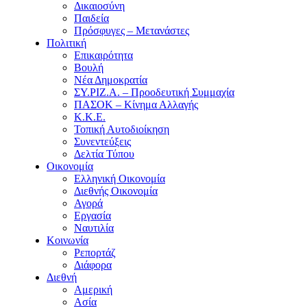
Δικαιοσύνη
Παιδεία
Πρόσφυγες – Μετανάστες
Πολιτική
Επικαιρότητα
Βουλή
Νέα Δημοκρατία
ΣΥ.ΡΙΖ.Α. – Προοδευτική Συμμαχία
ΠΑΣΟΚ – Κίνημα Αλλαγής
Κ.Κ.Ε.
Τοπική Αυτοδιοίκηση
Συνεντεύξεις
Δελτία Τύπου
Οικονομία
Ελληνική Οικονομία
Διεθνής Οικονομία
Αγορά
Εργασία
Ναυτιλία
Κοινωνία
Ρεπορτάζ
Διάφορα
Διεθνή
Αμερική
Ασία