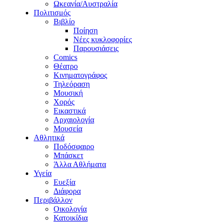
Ωκεανία/Αυστραλία
Πολιτισμός
Βιβλίο
Ποίηση
Νέες κυκλοφορίες
Παρουσιάσεις
Comics
Θέατρο
Κινηματογράφος
Τηλεόραση
Μουσική
Χορός
Εικαστικά
Αρχαιολογία
Μουσεία
Αθλητικά
Ποδόσφαιρο
Μπάσκετ
Άλλα Αθλήματα
Υγεία
Ευεξία
Διάφορα
Περιβάλλον
Οικολογία
Κατοικίδια