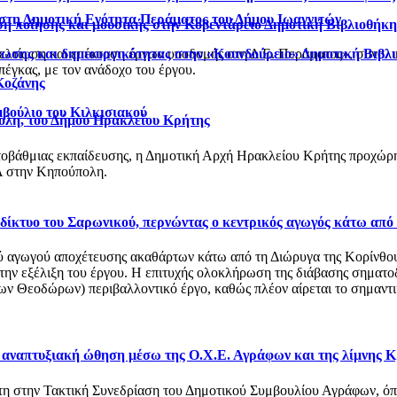
 στη Δημοτική Ενότητα Περάματος του Δήμου Ιωαννιτών
η ποίησης και μουσικής στην Κοβεντάρειο Δημοτική Βιβλιοθήκ
νωσης και δημιουργικότητας στην «Κουνδούρειο» Δημοτική Βιβλ
βελτίωση και επέκταση έργων υποδομής στη Δ.Ε. Περάματος», συνολ
έγκας, με τον ανάδοχο του έργου.
Κοζάνης
μβούλιο του Κιλκισιακού
ολη, του Δήμου Ηρακλείου Κρήτης
οβάθμιας εκπαίδευσης, η Δημοτική Αρχή Ηρακλείου Κρήτης προχώρησ
 στην Κηπούπολη.
ό δίκτυο του Σαρωνικού, περνώντας ο κεντρικός αγωγός κάτω από
αγωγού αποχέτευσης ακαθάρτων κάτω από τη Διώρυγα της Κορίνθου, στ
 την εξέλιξη του έργου. Η επιτυχής ολοκλήρωση της διάβασης σηματο
 Θεοδώρων) περιβαλλοντικό έργο, καθώς πλέον αίρεται το σημαντικό
ι αναπτυξιακή ώθηση μέσω της Ο.Χ.Ε. Αγράφων και της λίμνης 
στη στην Τακτική Συνεδρίαση του Δημοτικού Συμβουλίου Αγράφων, 