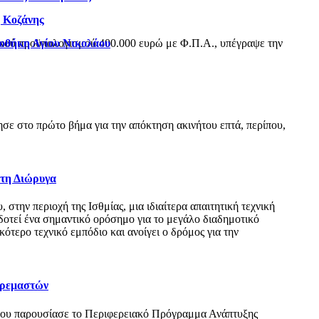
η Κοζάνης
ιοθήκη Αγίου Νικολάου
ικού προϋπολογισμού 400.000 ευρώ με Φ.Π.Α., υπέγραψε την
ε στο πρώτο βήμα για την απόκτηση ακινήτου επτά, περίπου,
 τη Διώρυγα
ην περιοχή της Ισθμίας, μια ιδιαίτερα απαιτητική τεχνική
δοτεί ένα σημαντικό ορόσημο για το μεγάλο διαδημοτικό
τερο τεχνικό εμπόδιο και ανοίγει ο δρόμος για την
Κρεμαστών
όπου παρουσίασε το Περιφερειακό Πρόγραμμα Ανάπτυξης