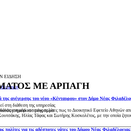
Ν ΕΙΔΗΣΗ
ΜΑΤΟΣ ΜΕ ΑΡΠΑΓΗ
οδιοίκηση
ά της ανέγερσης του νέου «Κένταυρου» στον Δήμο Νέας Φιλαδέλ
εί στη διάθεση της υπηρεσίας
ας ενημέρωσε τους πολίτες πως το Διοικητικό Εφετείο Αθηνών απέρ
ατοδότηση από το πρόγραμμα
ουτσάκης, Ηλίας Τάφας και Σωτήρης Κοσκολέτος, με την οποία ζητού
ς πολίτες για τις αδέσποτες γάτες του Δήμου Νέας Φιλαδέλφεια