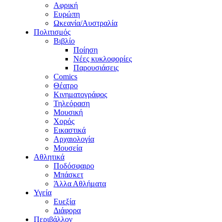
Αφρική
Ευρώπη
Ωκεανία/Αυστραλία
Πολιτισμός
Βιβλίο
Ποίηση
Νέες κυκλοφορίες
Παρουσιάσεις
Comics
Θέατρο
Κινηματογράφος
Τηλεόραση
Μουσική
Χορός
Εικαστικά
Αρχαιολογία
Μουσεία
Αθλητικά
Ποδόσφαιρο
Μπάσκετ
Άλλα Αθλήματα
Υγεία
Ευεξία
Διάφορα
Περιβάλλον