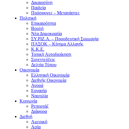
Δικαιοσύνη
Παιδεία
Πρόσφυγες – Μετανάστες
Πολιτική
Επικαιρότητα
Βουλή
Νέα Δημοκρατία
ΣΥ.ΡΙΖ.Α. – Προοδευτική Συμμαχία
ΠΑΣΟΚ – Κίνημα Αλλαγής
Κ.Κ.Ε.
Τοπική Αυτοδιοίκηση
Συνεντεύξεις
Δελτία Τύπου
Οικονομία
Ελληνική Οικονομία
Διεθνής Οικονομία
Αγορά
Εργασία
Ναυτιλία
Κοινωνία
Ρεπορτάζ
Διάφορα
Διεθνή
Αμερική
Ασία