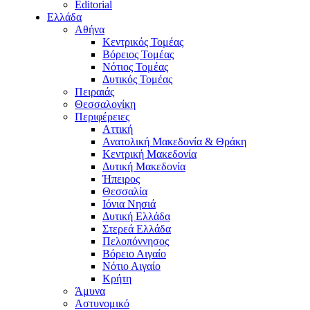
Editorial
Ελλάδα
Αθήνα
Κεντρικός Τομέας
Βόρειος Τομέας
Νότιος Τομέας
Δυτικός Τομέας
Πειραιάς
Θεσσαλονίκη
Περιφέρειες
Αττική
Ανατολική Μακεδονία & Θράκη
Κεντρική Μακεδονία
Δυτική Μακεδονία
Ήπειρος
Θεσσαλία
Ιόνια Νησιά
Δυτική Ελλάδα
Στερεά Ελλάδα
Πελοπόννησος
Βόρειο Αιγαίο
Νότιο Αιγαίο
Κρήτη
Άμυνα
Αστυνομικό