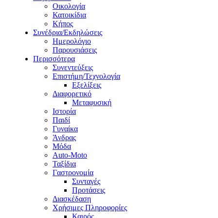
Οικολογία
Κατοικίδια
Κήπος
Συνέδρια/Εκδηλώσεις
Ημερολόγιο
Παρουσιάσεις
Περισσότερα
Συνεντεύξεις
Επιστήμη/Τεχνολογία
Εξελίξεις
Διαφορετικό
Μεταφυσική
Ιστορία
Παιδί
Γυναίκα
Άνδρας
Μόδα
Auto-Moto
Ταξίδια
Γαστρονομία
Συνταγές
Προτάσεις
Διασκέδαση
Χρήσιμες Πληροφορίες
Καιρός