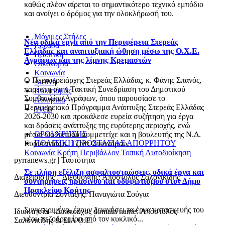
καθώς πλέον αίρεται το σημαντικότερο τεχνικό εμπόδιο
και ανοίγει ο δρόμος για την ολοκλήρωσή του.
Μόνιμες Στήλες
Νέα οδικά έργα από την Περιφέρεια Στερεάς
Ελλάδα
Ελλάδας και αναπτυξιακή ώθηση μέσω της Ο.Χ.Ε.
Πολιτική
Αγράφων και της λίμνης Κρεμαστών
Οικονομία
Κοινωνία
Ο Περιφερειάρχης Στερεάς Ελλάδας, κ. Φάνης Σπανός,
Διεθνή
παρέστη στην Τακτική Συνεδρίαση του Δημοτικού
Πολιτισμός
Συμβουλίου Αγράφων, όπου παρουσίασε το
Αθλητικά
Περιφερειακό Πρόγραμμα Ανάπτυξης Στερεάς Ελλάδας
Υγεία
2026-2030 και προκάλεσε ευρεία συζήτηση για έργα
και δράσεις ανάπτυξης της ευρύτερης περιοχής, ενώ
ΟΡΟΙ ΧΡΗΣΗΣ
μέσω διαδικτύου συμμετείχε και η βουλευτής της Ν.Δ.
ΠΟΛΙΤΙΚΗ ΠΡΟΣΤΑΣΙΑΣ ΑΠΟΡΡΗΤΟΥ
Ευρυτανίας κ. Τζίνα Οικονόμου.
Κοινωνία
Κρήτη
Περιβάλλον
Τοπική Αυτοδιοίκηση
pyrranews.gr | Ταυτότητα
Σε πλήρη εξέλιξη ασφαλτοστρώσεις, οδικά έργα και
Διαχειριστής – Διευθυντής: Απόστολος Σαλονικίδης
συντηρήσεις πρασίνου και οδοφωτισμού στον Δήμο
Ηρακλείου Κρήτης
Διευθύντρια Σύνταξης: Παναγιώτα Σούγια
Συγκεκριμένα, έχουν ξεκινήσει τα έργα κατασκευής του
Ιδιοκτησία – Δικαιούχος domain name: Απόστολος
νέου πεζοδρομίου από τον κυκλικό...
Σαλονικίδης & ΣΙΑ Ο.Ε.