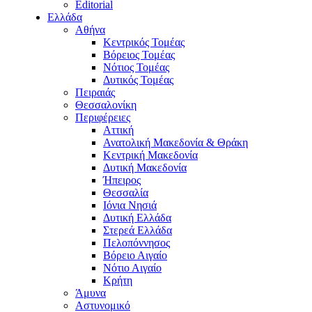
Editorial
Ελλάδα
Αθήνα
Κεντρικός Τομέας
Βόρειος Τομέας
Νότιος Τομέας
Δυτικός Τομέας
Πειραιάς
Θεσσαλονίκη
Περιφέρειες
Αττική
Ανατολική Μακεδονία & Θράκη
Κεντρική Μακεδονία
Δυτική Μακεδονία
Ήπειρος
Θεσσαλία
Ιόνια Νησιά
Δυτική Ελλάδα
Στερεά Ελλάδα
Πελοπόννησος
Βόρειο Αιγαίο
Νότιο Αιγαίο
Κρήτη
Άμυνα
Αστυνομικό