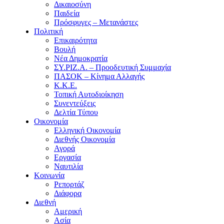
Δικαιοσύνη
Παιδεία
Πρόσφυγες – Μετανάστες
Πολιτική
Επικαιρότητα
Βουλή
Νέα Δημοκρατία
ΣΥ.ΡΙΖ.Α. – Προοδευτική Συμμαχία
ΠΑΣΟΚ – Κίνημα Αλλαγής
Κ.Κ.Ε.
Τοπική Αυτοδιοίκηση
Συνεντεύξεις
Δελτία Τύπου
Οικονομία
Ελληνική Οικονομία
Διεθνής Οικονομία
Αγορά
Εργασία
Ναυτιλία
Κοινωνία
Ρεπορτάζ
Διάφορα
Διεθνή
Αμερική
Ασία