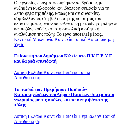
Οι εργασίες πραγματοποιήθηκαν σε δρόμους με
αυξημένη κυκλοφορία και ιδιαίτερη σημασία για τη
λειτουργία της πόλης, καθώς και σε συνοικίες,
συμβάλλοντας στη βελτίωση της ποιότητας του
οδοστρώματος, στην ασφαλέστερη μετακίνηση οδηγών
και πεζών, καθώς και στη συνολική αισθητική
αναβάθμιση της πόλης.Το έργο αποτελεί μέρος...
Κεντρική Μακεδονία
Κοινωνία
Τοπική Αυτοδιοίκηση
Υγεία
Επίσκεψη του Δημάρχου Κιλκίς στο Π.Κ.Ε.Ε.Υ.Ε.
και δωρεά απινιδωτή
Δυτική Ελλάδα
Κοινωνία
Παιδεία
Τοπική
Αυτοδιοίκηση
Τα παιδιά των Ημερήσιων Παιδικών
Κατασκηνώσεων του Δήμου Πατρέων σε περίπατο
γνωριμίας με τις σκάλες και τα σιντριβάνια της
πόλης
Δυτική Ελλάδα
Κοινωνία
Παιδεία
Περιβάλλον
Τοπική
Αυτοδιοίκηση