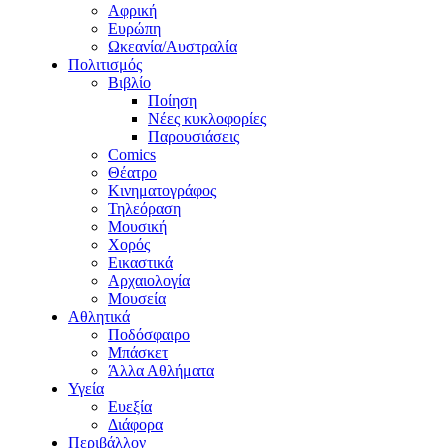
Αφρική
Ευρώπη
Ωκεανία/Αυστραλία
Πολιτισμός
Βιβλίο
Ποίηση
Νέες κυκλοφορίες
Παρουσιάσεις
Comics
Θέατρο
Κινηματογράφος
Τηλεόραση
Μουσική
Χορός
Εικαστικά
Αρχαιολογία
Μουσεία
Αθλητικά
Ποδόσφαιρο
Μπάσκετ
Άλλα Αθλήματα
Υγεία
Ευεξία
Διάφορα
Περιβάλλον