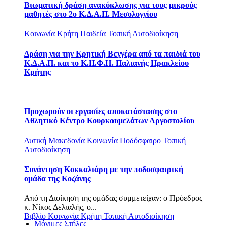
Βιωματική δράση ανακύκλωσης για τους μικρούς
μαθητές στο 2ο Κ.Δ.Α.Π. Μεσολογγίου
Κοινωνία
Κρήτη
Παιδεία
Τοπική Αυτοδιοίκηση
Δράση για την Κρητική Βεγγέρα από τα παιδιά του
Κ.Δ.Α.Π. και το Κ.Η.Φ.Η. Παλιανής Ηρακλείου
Κρήτης
Προχωρούν οι εργασίες αποκατάστασης στο
Αθλητικό Κέντρο Κουρκουμελάτων Αργοστολίου
Δυτική Μακεδονία
Κοινωνία
Ποδόσφαιρο
Τοπική
Αυτοδιοίκηση
Συνάντηση Κοκκαλιάρη με την ποδοσφαιρική
ομάδα της Κοζάνης
Από τη Διοίκηση της ομάδας συμμετείχαν: o Πρόεδρος
κ. Νίκος Δελιαλής, ο...
Βιβλίο
Κοινωνία
Κρήτη
Τοπική Αυτοδιοίκηση
Μόνιμες Στήλες