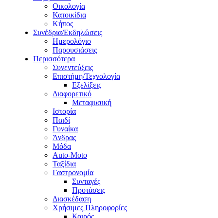
Οικολογία
Κατοικίδια
Κήπος
Συνέδρια/Εκδηλώσεις
Ημερολόγιο
Παρουσιάσεις
Περισσότερα
Συνεντεύξεις
Επιστήμη/Τεχνολογία
Εξελίξεις
Διαφορετικό
Μεταφυσική
Ιστορία
Παιδί
Γυναίκα
Άνδρας
Μόδα
Auto-Moto
Ταξίδια
Γαστρονομία
Συνταγές
Προτάσεις
Διασκέδαση
Χρήσιμες Πληροφορίες
Καιρός