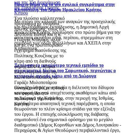
και την 35η διοργάνωση
Πρώτο βήμα για το νέο σχολικό συγκρότημα στην
της Παγκρήτιας Γιορτής
Κηπούπολη, του Δήμου Ηρακλείου Κρήτης
Κίτρου
Ένα πλούσιο καλλιτεχνικό
Με στόχο την κάλυψη των αναγκών της προσχολικής
πρόγραμμα με ονόματα
και πρωτοβάθμιας εκπαίδευσης, η Δημοτική Αρχή
πρώτης γραμμής, όπως η κ.
Ηρακλείου Κρήτης προχώρησε στο πρώτο βήμα για την
Δέσποινα Βανδή και η κ.
απόκτηση ακινήτου επτά, περίπου, στρεμμάτων στη
Γεωργία Νταγάκη, αλλά
συμβολή των οδών Φιλελλήνων και ΑΧΕΠΑ στην
και με ένα πρωτοποριακό
Κηπούπολη.
εγχείρημα διασύνδεσης της
Πολίτικης Κουζίνας με το
κίτρο από τη διεθνούς
Ξεπέρασε το μεγαλύτερο τεχνικό εμπόδιο το
φήμης ΣΕΦ κ. Μαρία
αποχετευτικό δίκτυο του Σαρωνικού, περνώντας ο
Εκμετσίογλου από την
κεντρικός αγωγός κάτω από τη Διώρυγα
Κωνσταντινούπολη, το
Γαράζο Μυλοποτάμου
Ολοκληρώθηκε με επιτυχία η διέλευση του δίδυμου
συνεχίζει να βάζει τη δική
κεντρικού αγωγού αποχέτευσης ακαθάρτων κάτω από
του σφραγίδα στο
τη Διώρυγα της Κορίνθου, στην περιοχή της Ισθμίας,
πολιτιστικό γίγνεσθαι της
μια ιδιαίτερα απαιτητική τεχνική παρέμβαση, η οποία
Κρήτης.
θεωρούνταν το πλέον κρίσιμο στάδιο για την εξέλιξη
του έργου. Η επιτυχής ολοκλήρωση της διάβασης
σηματοδοτεί ένα σημαντικό ορόσημο για το μεγάλο
διαδημοτικό (Δήμος Κορινθίων και Δήμος Λουτρακίου -
Περαχώρας & Αγίων Θεοδώρων) περιβαλλοντικό έργο,