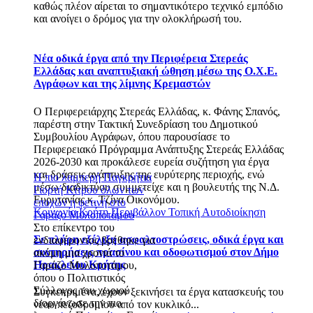
καθώς πλέον αίρεται το σημαντικότερο τεχνικό εμπόδιο
και ανοίγει ο δρόμος για την ολοκλήρωσή του.
Νέα οδικά έργα από την Περιφέρεια Στερεάς
Ελλάδας και αναπτυξιακή ώθηση μέσω της Ο.Χ.Ε.
Αγράφων και της λίμνης Κρεμαστών
Ο Περιφερειάρχης Στερεάς Ελλάδας, κ. Φάνης Σπανός,
παρέστη στην Τακτική Συνεδρίαση του Δημοτικού
Συμβουλίου Αγράφων, όπου παρουσίασε το
Περιφερειακό Πρόγραμμα Ανάπτυξης Στερεάς Ελλάδας
2026-2030 και προκάλεσε ευρεία συζήτηση για έργα
και δράσεις ανάπτυξης της ευρύτερης περιοχής, ενώ
Η πιο λαμπερή Παγκρήτια
μέσω διαδικτύου συμμετείχε και η βουλευτής της Ν.Δ.
Γιορτή Κίτρου όλων των
Ευρυτανίας κ. Τζίνα Οικονόμου.
εποχών η φετινή στο
Κοινωνία
Κρήτη
Περιβάλλον
Τοπική Αυτοδιοίκηση
Γαράζο Μυλοποτάμου
Στο επίκεντρο του
Σε πλήρη εξέλιξη ασφαλτοστρώσεις, οδικά έργα και
ενδιαφέροντος βρέθηκε για
συντηρήσεις πρασίνου και οδοφωτισμού στον Δήμο
ακόμη μια χρονιά το
Ηρακλείου Κρήτης
Γαράζο Μυλοποτάμου,
όπου ο Πολιτιστικός
Σύλλογος του χωριού
Συγκεκριμένα, έχουν ξεκινήσει τα έργα κατασκευής του
διοργάνωσε την πιο
νέου πεζοδρομίου από τον κυκλικό...