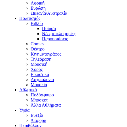
Αφρική
Ευρώπη
Ωκεανία/Αυστραλία
Πολιτισμός
Βιβλίο
Ποίηση
Νέες κυκλοφορίες
Παρουσιάσεις
Comics
Θέατρο
Κινηματογράφος
Τηλεόραση
Μουσική
Χορός
Εικαστικά
Αρχαιολογία
Μουσεία
Αθλητικά
Ποδόσφαιρο
Μπάσκετ
Άλλα Αθλήματα
Υγεία
Ευεξία
Διάφορα
Περιβάλλον