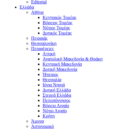
Editorial
Ελλάδα
Αθήνα
Κεντρικός Τομέας
Βόρειος Τομέας
Νότιος Τομέας
Δυτικός Τομέας
Πειραιάς
Θεσσαλονίκη
Περιφέρειες
Αττική
Ανατολική Μακεδονία & Θράκη
Κεντρική Μακεδονία
Δυτική Μακεδονία
Ήπειρος
Θεσσαλία
Ιόνια Νησιά
Δυτική Ελλάδα
Στερεά Ελλάδα
Πελοπόννησος
Βόρειο Αιγαίο
Νότιο Αιγαίο
Κρήτη
Άμυνα
Αστυνομικό