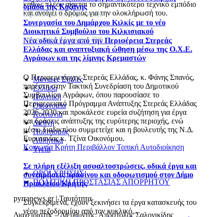
καθώς πλέον αίρεται το σημαντικότερο τεχνικό εμπόδιο
ομάδα της Κοζάνης
και ανοίγει ο δρόμος για την ολοκλήρωσή του.
Δημοσιεύτηκε: 6 Αυγούστου 2026
Συνεργασία του Δημάρχου Κιλκίς με το νέο
Διοικητικό Συμβούλιο του Κιλκισιακού
Δημοσιεύτηκε: 6 Αυγούστου 2026
Νέα οδικά έργα από την Περιφέρεια Στερεάς
Ελλάδας και αναπτυξιακή ώθηση μέσω της Ο.Χ.Ε.
Αγράφων και της λίμνης Κρεμαστών
Ο Περιφερειάρχης Στερεάς Ελλάδας, κ. Φάνης Σπανός,
Μόνιμες Στήλες
παρέστη στην Τακτική Συνεδρίαση του Δημοτικού
Ελλάδα
Συμβουλίου Αγράφων, όπου παρουσίασε το
Πολιτική
Περιφερειακό Πρόγραμμα Ανάπτυξης Στερεάς Ελλάδας
Οικονομία
2026-2030 και προκάλεσε ευρεία συζήτηση για έργα
Κοινωνία
και δράσεις ανάπτυξης της ευρύτερης περιοχής, ενώ
Διεθνή
μέσω διαδικτύου συμμετείχε και η βουλευτής της Ν.Δ.
Πολιτισμός
Ευρυτανίας κ. Τζίνα Οικονόμου.
Αθλητικά
Κοινωνία
Κρήτη
Περιβάλλον
Τοπική Αυτοδιοίκηση
Υγεία
Σε πλήρη εξέλιξη ασφαλτοστρώσεις, οδικά έργα και
ΟΡΟΙ ΧΡΗΣΗΣ
συντηρήσεις πρασίνου και οδοφωτισμού στον Δήμο
ΠΟΛΙΤΙΚΗ ΠΡΟΣΤΑΣΙΑΣ ΑΠΟΡΡΗΤΟΥ
Ηρακλείου Κρήτης
pyrranews.gr | Ταυτότητα
Συγκεκριμένα, έχουν ξεκινήσει τα έργα κατασκευής του
νέου πεζοδρομίου από τον κυκλικό...
Διαχειριστής – Διευθυντής: Απόστολος Σαλονικίδης