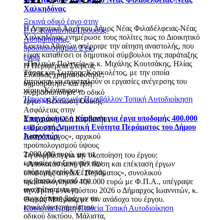
Χαλκηδόνας
Ξεκινά οδικό έργο στην
Η Δημοτική Αρχή του Δήμος Νέας Φιλαδέλφειας-Νέας
Ε.Ο. Καρπενήσι-Προυσός-
Χαλκηδόνας ενημέρωσε τους πολίτες πως το Διοικητικό
Ασπρόπυργος,
Εφετείο Αθηνών απέρριψε την αίτηση αναστολής, που
προϋπολογισμού 2 εκ.
είχαν καταθέσει οι δημοτικοί σύμβουλοι της παράταξης
ευρώ
«Πολιτών Πολιτεία» κ.κ. Μιχάλης Κουτσάκης, Ηλίας
Η Περιφέρεια Στερεάς
Τάφας και Σωτήρης Κοσκολέτος, με την οποία
Ελλάδας χρηματοδότησε,
ζητούσαν να ανασταλούν οι εργασίες ανέγερσης του
δημοπράτησε και ήδη
νέου «Κένταυρου».
συμβασιοποίησε το οδικό
Ήπειρος
Κοινωνία
Περιβάλλον
Τοπική Αυτοδιοίκηση
έργο: «Βελτίωση Οδικής
Ασφάλειας στην
Υπογράφηκε η σύμβαση για έργα υποδομής 400.000
Επαρχιακή Οδό Καρπενήσι
ευρώ στη Δημοτική Ενότητα Περάματος του Δήμου
– Προυσός -
Ιωαννιτών
Ασπρόπυργος», αρχικού
προϋπολογισμού ύψους
2.000.000 ευρώ, με τις
Τη σύμβαση για την υλοποίηση του έργου:
εργασίες να ξεκινούν την
«Αποκατάσταση, βελτίωση και επέκταση έργων
επόμενη περίοδο, έχοντας
υποδομής στη Δ.Ε. Περάματος», συνολικού
ως βασικό σκοπό την
προϋπολογισμού 400.000 ευρώ με Φ.Π.Α., υπέγραψε
αναχαίτιση και τη
την Τρίτη 4 Αυγούστου 2026 ο Δήμαρχος Ιωαννιτών, κ.
συγκράτηση βράχων σε
Θωμάς Μπέγκας, με τον ανάδοχο του έργου.
επικίνδυνα σημεία του
Κοινωνία
Κρήτη
Παιδεία
Τοπική Αυτοδιοίκηση
οδικού δικτύου. Μάλιστα,