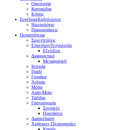
Οικολογία
Κατοικίδια
Κήπος
Συνέδρια/Εκδηλώσεις
Ημερολόγιο
Παρουσιάσεις
Περισσότερα
Συνεντεύξεις
Επιστήμη/Τεχνολογία
Εξελίξεις
Διαφορετικό
Μεταφυσική
Ιστορία
Παιδί
Γυναίκα
Άνδρας
Μόδα
Auto-Moto
Ταξίδια
Γαστρονομία
Συνταγές
Προτάσεις
Διασκέδαση
Χρήσιμες Πληροφορίες
Καιρός