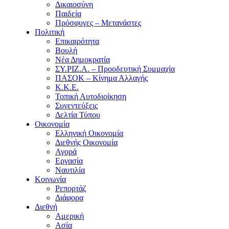
Δικαιοσύνη
Παιδεία
Πρόσφυγες – Μετανάστες
Πολιτική
Επικαιρότητα
Βουλή
Νέα Δημοκρατία
ΣΥ.ΡΙΖ.Α. – Προοδευτική Συμμαχία
ΠΑΣΟΚ – Κίνημα Αλλαγής
Κ.Κ.Ε.
Τοπική Αυτοδιοίκηση
Συνεντεύξεις
Δελτία Τύπου
Οικονομία
Ελληνική Οικονομία
Διεθνής Οικονομία
Αγορά
Εργασία
Ναυτιλία
Κοινωνία
Ρεπορτάζ
Διάφορα
Διεθνή
Αμερική
Ασία