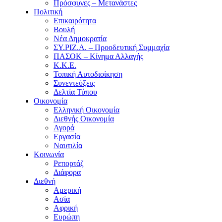
Πρόσφυγες – Μετανάστες
Πολιτική
Επικαιρότητα
Βουλή
Νέα Δημοκρατία
ΣΥ.ΡΙΖ.Α. – Προοδευτική Συμμαχία
ΠΑΣΟΚ – Κίνημα Αλλαγής
Κ.Κ.Ε.
Τοπική Αυτοδιοίκηση
Συνεντεύξεις
Δελτία Τύπου
Οικονομία
Ελληνική Οικονομία
Διεθνής Οικονομία
Αγορά
Εργασία
Ναυτιλία
Κοινωνία
Ρεπορτάζ
Διάφορα
Διεθνή
Αμερική
Ασία
Αφρική
Ευρώπη