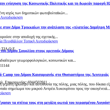
την ενίσχυση της Κοινωνικής Πολιτικής και τη δωρεάν παροχή Η
νη ισχύς των δημοτικών φωτοβολταϊκών...
 Αυτοδιοίκηση
σε στον Δήμο Τρικκαίων την ανάπλαση της «πλατείας Δημήτρη 
ρούσε στην αποδοχή της σχετικής...
ία
Περιβάλλον
Τοπική Αυτοδιοίκηση
& ΣΙΑ Ο.Ε.
 του Δήμου Σουφλίου στους ορεινούς Δήμους
ιδιαίτερων γεωμορφολογικών, κοινωνικών και...
 11144
ού Camp του Δήμου Καισαριανής στο Θυσιαστήριο της Λευτεριάς
ηλ. Επικοινωνίας: 6944503911
τη γεμάτη ηρωισμό και αυτοθυσία της πόλης, μιας πόλης, που δίκαια
αίο σημείωμα του μικρού Αντρέα Λυκουρίνου προς την οικογένειά...
οίκηση
 έχασαν τα σπίτια τους στη μεγάλη φωτιά του περασμένου Αυγού