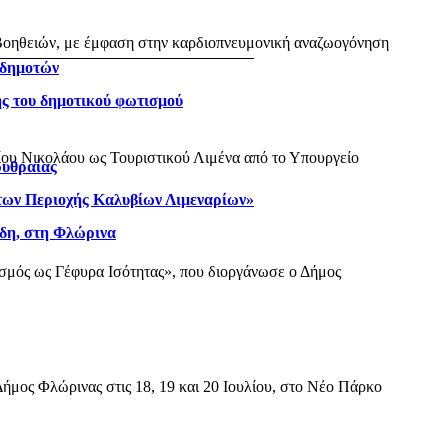
Βοηθειών, με έμφαση στην καρδιοπνευμονική αναζωογόνηση
 δημοτών
ης του δημοτικού φωτισμού
Αγίου Νικολάου ως Τουριστικού Λιμένα από το Υπουργείο
ρυθραίας
άτων Περιοχής Καλυβίων Λιμεναρίων»
όδη, στη Φλώρινα
τισμός ως Γέφυρα Ισότητας», που διοργάνωσε ο Δήμος
ήμος Φλώρινας στις 18, 19 και 20 Ιουλίου, στο Νέο Πάρκο