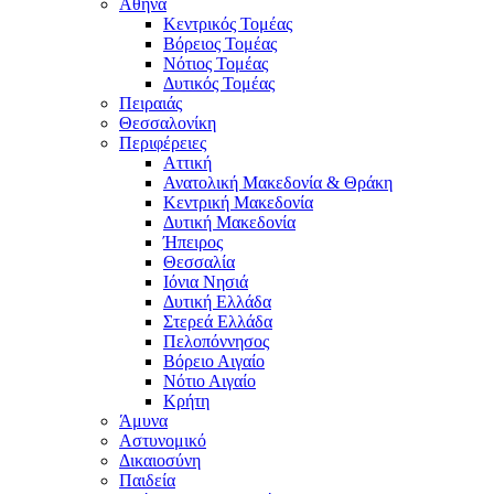
Αθήνα
Κεντρικός Τομέας
Βόρειος Τομέας
Νότιος Τομέας
Δυτικός Τομέας
Πειραιάς
Θεσσαλονίκη
Περιφέρειες
Αττική
Ανατολική Μακεδονία & Θράκη
Κεντρική Μακεδονία
Δυτική Μακεδονία
Ήπειρος
Θεσσαλία
Ιόνια Νησιά
Δυτική Ελλάδα
Στερεά Ελλάδα
Πελοπόννησος
Βόρειο Αιγαίο
Νότιο Αιγαίο
Κρήτη
Άμυνα
Αστυνομικό
Δικαιοσύνη
Παιδεία