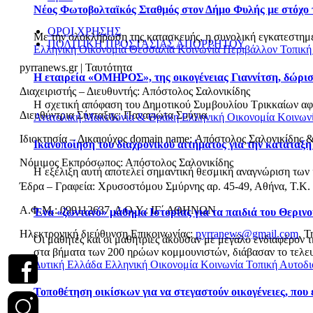
Νέος Φωτοβολταϊκός Σταθμός στον Δήμο Φυλής με στόχο 
ΟΡΟΙ ΧΡΗΣΗΣ
Με την ολοκλήρωση της κατασκευής, η συνολική εγκατεστημέ
ΠΟΛΙΤΙΚΗ ΠΡΟΣΤΑΣΙΑΣ ΑΠΟΡΡΗΤΟΥ
Ελληνική Οικονομία
Θεσσαλία
Κοινωνία
Περιβάλλον
Τοπική
pyrranews.gr | Ταυτότητα
Η εταιρεία «ΟΜΗΡΟΣ», της οικογένειας Γιαννίτση, δώρι
Διαχειριστής – Διευθυντής: Απόστολος Σαλονικίδης
Η σχετική απόφαση του Δημοτικού Συμβουλίου Τρικκαίων αφο
Διευθύντρια Σύνταξης: Παναγιώτα Σούγια
Ανατολική Μακεδονία & Θράκη
Ελληνική Οικονομία
Κοινων
Ιδιοκτησία – Δικαιούχος domain name: Απόστολος Σαλονικίδης 
Ικανοποίηση του διαχρονικού αιτήματος για την κατάταξη
Νόμιμος Εκπρόσωπος: Απόστολος Σαλονικίδης
Η εξέλιξη αυτή αποτελεί σημαντική θεσμική αναγνώριση των 
Έδρα – Γραφεία: Χρυσοστόμου Σμύρνης αρ. 45-49, Αθήνα, Τ.Κ.
Α.Φ.Μ.: 099112637, Δ.Ο.Υ.: ΙΓ΄ ΑΘΗΝΩΝ
Ένα «ζωντανό» μάθημα Ιστορίας για τα παιδιά του Θεριν
Ηλεκτρονική διεύθυνση Επικοινωνίας:
pyrranews@gmail.com
, Τ
Οι μαθητές και οι μαθήτριες άκουσαν με μεγάλο ενδιαφέρον 
στα βήματα των 200 ηρώων κομμουνιστών, διάβασαν το τελευτ
Δυτική Ελλάδα
Ελληνική Οικονομία
Κοινωνία
Τοπική Αυτοδι
Τοποθέτηση οικίσκων για να στεγαστούν οικογένειες, που