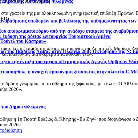
τόπου και την προσέλκυση
ς Δημοτικής Αστυνομίας Φλώρινας
 στα γραφεία της μια ολοκληρωμένη ενημερωτική επίδειξη Πρώτων 
AED).
αναβάθμισης υποδομών και βελτίωσης της καθημερινότητας των
έου απορριμματοφόρου από την ανάδοχο εταιρεία της αναβάθμισ
 έκδοση της άδειας λειτουργίας Τουριστικού Λιμένα
 «Τούνελ του Κάστρου»
υ αποτελεί η έκδοση της άδειας λειτουργίας της Δημοτικής Μαρίνας 
ή της Παιδικής Χαράς στην Πλατεία 28ης Οκτωβρίου της Ν. Ε
 και κλείνοντας μια εκκρεμότητα πολλών ετών.
 για την ένταξη του έργου: «Περιμετρικός Αγωγός Όμβριων Υδ
ατοποιήθηκε η ανοιχτή προπόνηση ξιφασκίας στην πλατεία Γ. Μ
χτή δράση γνωριμίας με το άθλημα της ξιφασκίας, με τίτλο: «Ο Αθλη
αίρι 2026».
 του Δήμου Φλώρινας
ώθηκε η 1η Γιορτή Ευεξίας & Κίνησης «Ευ Ζην», που διοργάνωσε ο Δ
αίρι 2026».
τοδιοίκηση