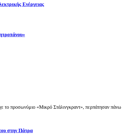
λεκτρικής Ενέργειας
Μητροπάνου»
 είχε το προσωνύμιο «Μικρό Στάλινγκραντ», περπάτησαν πάνω
στου στην Πάτρα