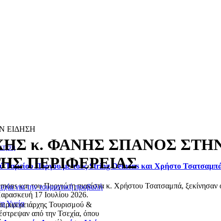
Ν ΕΙΔΗΣΗ
ΗΣ κ. ΦΑΝΗΣ ΣΠΑΝΟΣ ΣΤΗΝ
ίκηση
ΗΣ ΠΕΡΙΦΕΡΕΙΑΣ
ού Ταμείου Πύργου με τους String Demons και Χρήστο Τσατσαμπ
emons και του Πυργιώτη πιανίστα κ. Χρήστου Τσατσαμπά, ξεκίνησαν ο
χία για την τουριστική προβολή
Παρασκευή 17 Ιουλίου 2026.
ση
Υγεία
ιπεριφερειάρχης Τουρισμού &
έστρεψαν από την Τσεχία, όπου