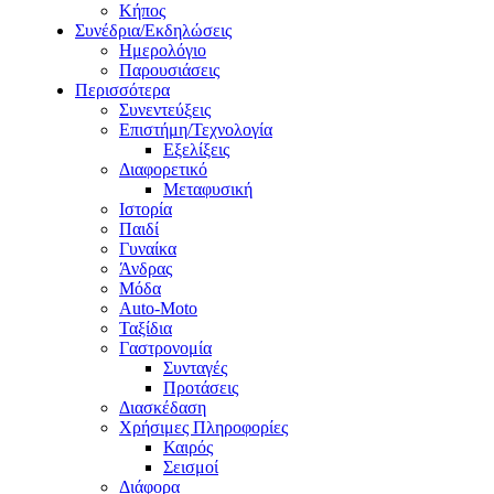
Κήπος
Συνέδρια/Εκδηλώσεις
Ημερολόγιο
Παρουσιάσεις
Περισσότερα
Συνεντεύξεις
Επιστήμη/Τεχνολογία
Εξελίξεις
Διαφορετικό
Μεταφυσική
Ιστορία
Παιδί
Γυναίκα
Άνδρας
Μόδα
Auto-Moto
Ταξίδια
Γαστρονομία
Συνταγές
Προτάσεις
Διασκέδαση
Χρήσιμες Πληροφορίες
Καιρός
Σεισμοί
Διάφορα