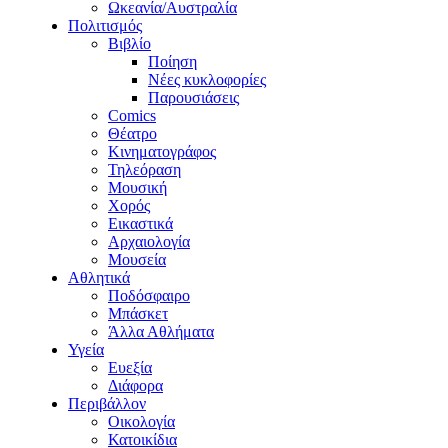
Ωκεανία/Αυστραλία
Πολιτισμός
Βιβλίο
Ποίηση
Νέες κυκλοφορίες
Παρουσιάσεις
Comics
Θέατρο
Κινηματογράφος
Τηλεόραση
Μουσική
Χορός
Εικαστικά
Αρχαιολογία
Μουσεία
Αθλητικά
Ποδόσφαιρο
Μπάσκετ
Άλλα Αθλήματα
Υγεία
Ευεξία
Διάφορα
Περιβάλλον
Οικολογία
Κατοικίδια